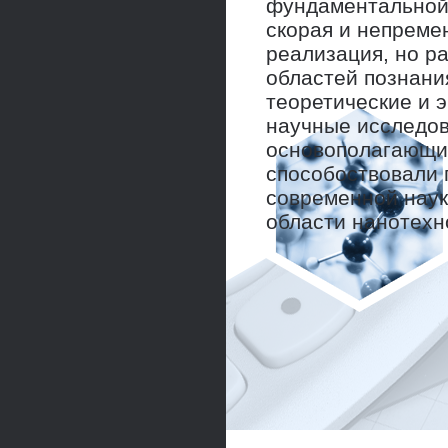
фундаментальной 
скорая и непреме
реализация, но р
областей познания
теоретические и 
научные исследо
основополагающи
способоствовали
современной наук
области нанотехн