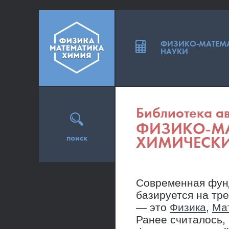
ФИЗИКО-МАТЕМ
НАУКИ
Библиотека ав
ФИЗИКО-МА
поиск
ХИМИЧЕСК
Современная фун
базируется на тр
— это
Физика
,
Ма
Ранее считалось,