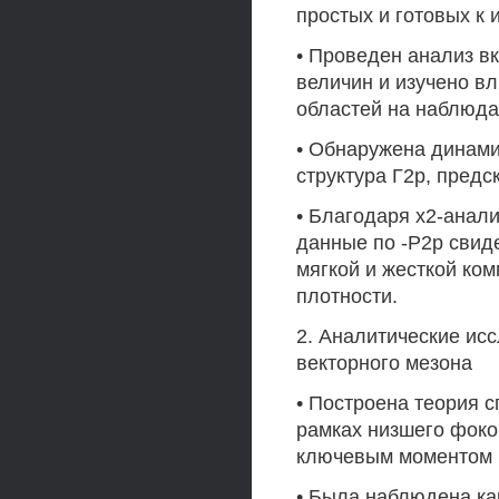
простых и готовых к
• Проведен анализ в
величин и изучено в
областей на наблюд
• Обнаружена динами
структура Г2р, пред
• Благодаря х2-анал
данные по -Р2р свид
мягкой и жесткой ко
плотности.
2. Аналитические ис
векторного мезона
• Построена теория с
рамках низшего фоко
ключевым моментом 
• Была наблюдена ка