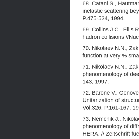
68. Catani S., Hautman
inelastic scattering be
P.475-524, 1994.
69. Collins J.C., Ellis
hadron collisions //Nuc
70. Nikolaev N.N., Zak
function at very % smal
71. Nikolaev N.N., Za
phenomenology of deep 
143, 1997.
72. Barone V., Genove
Unitarization of structu
Vol.326, P.161-167, 19
73. Nemchik J., Nikola
phenomenology of diffr
HERA. // Zeitschrift fu