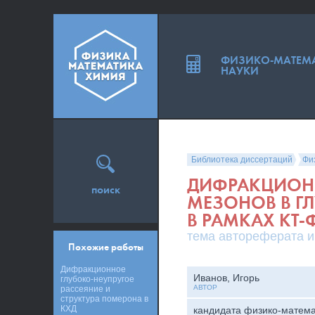
ФИЗИКО-МАТЕМ
НАУКИ
Библиотека диссертаций
Фи
ДИФРАКЦИОН
поиск
МЕЗОНОВ В Г
В РАМКАХ КT
тема автореферата и 
Похожие работы
Дифракционное
Иванов, Игорь
глубоко-неупругое
АВТОР
рассеяние и
структура померона в
КХД
кандидата физико-матема