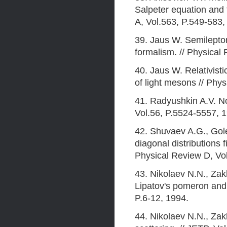
Salpeter equation and 
A, Vol.563, P.549-583,
39. Jaus W. Semilepton
formalism. // Physical
40. Jaus W. Relativist
of light mesons // Phy
41. Radyushkin A.V. No
Vol.56, P.5524-5557, 
42. Shuvaev A.G., Gole
diagonal distributions f
Physical Review D, Vo
43. Nikolaev N.N., Zak
Lipatov's pomeron and 
P.6-12, 1994.
44. Nikolaev N.N., Zak