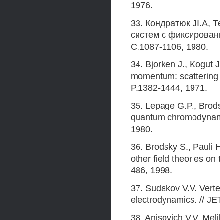
1976.
33. Кондратюк JI.A, 
систем с фиксированн
С.1087-1106, 1980.
34. Bjorken J., Kogut 
momentum: scattering f
P.1382-1444, 1971.
35. Lepage G.P., Brods
quantum chromodynamic
1980.
36. Brodsky S., Pauli
other field theories on
486, 1998.
37. Sudakov V.V. Verte
electrodynamics. // JE
38. Anisovich V.V. Mel