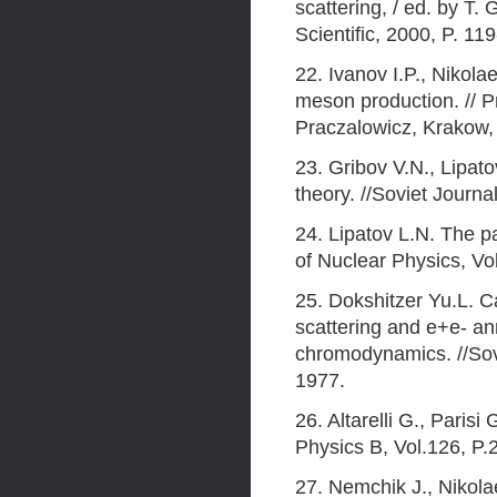
scattering, / ed. by T
Scientific, 2000, P. 11
22. Ivanov I.P., Nikolae
meson production. // 
Praczalowicz, Krakow,
23. Gribov V.N., Lipato
theory. //Soviet Journa
24. Lipatov L.N. The p
of Nuclear Physics, Vo
25. Dokshitzer Yu.L. Ca
scattering and e+e- an
chromodynamics. //Sovi
1977.
26. Altarelli G., Paris
Physics B, Vol.126, P.
27. Nemchik J., Nikola