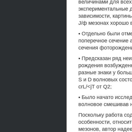
величинами для всех 
экспериментальные да
зависимости, картины
J/ф мезонах хорошо 
• Отдельно были отм
поперечное сечение 
сечения фоторождения
• Предсказан ряд неи
рождения возбужденн
разные знаки у боль
S и D волновых сост
crL/<jT от Q2;
• Было начато иссле
волновое смешивав н
Поскольку работа со
особенности, относи
мезонов, автор надее