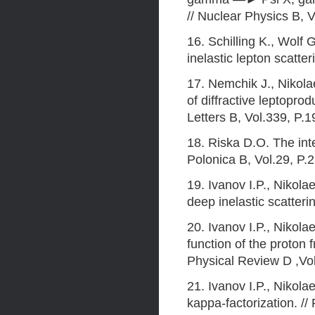
// Nuclear Physics B, 
16. Schilling K., Wolf
inelastic lepton scatte
17. Nemchik J., Nikol
of diffractive leptoprod
Letters B, Vol.339, P.
18. Riska D.O. The int
Polonica B, Vol.29, P.
19. Ivanov I.P., Nikol
deep inelastic scatteri
20. Ivanov I.P., Nikola
function of the proton 
Physical Review D ,Vo
21. Ivanov I.P., Nikola
kappa-factorization. /