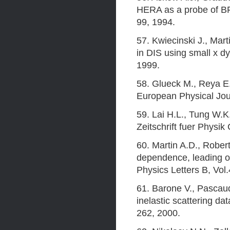
HERA as a probe of BFK
99, 1994.
57. Kwiecinski J., Mart
in DIS using small x dy
1999.
58. Glueck M., Reya E.,
European Physical Jour
59. Lai H.L., Tung W.K.
Zeitschrift fuer Physik
60. Martin A.D., Rober
dependence, leading or
Physics Letters B, Vol
61. Barone V., Pascaud
inelastic scattering da
262, 2000.