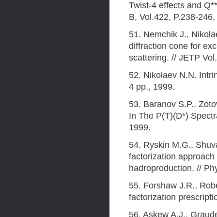
Twist-4 effects and Q**
B, Vol.422, P.238-246,
51. Nemchik J., Nikola
diffraction cone for ex
scattering. // JETP Vo
52. Nikolaev N.N. Intri
4 pp., 1999.
53. Baranov S.P., Zot
In The P(T)(D*) Spectr
1999.
54. Ryskin M.G., Shuv
factorization approac
hadroproduction. // Ph
55. Forshaw J.R., Rober
factorization prescript
56. Askew A.J., Grauden