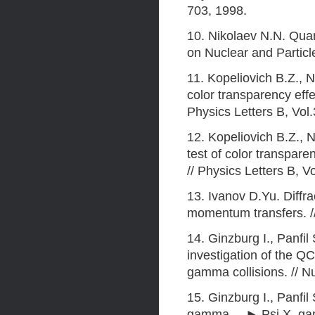
703, 1998.
10. Nikolaev N.N. Qua
on Nuclear and Particl
11. Kopeliovich B.Z., 
color transparency eff
Physics Letters B, Vol
12. Kopeliovich B.Z., 
test of color transpare
// Physics Letters B, V
13. Ivanov D.Yu. Diffra
momentum transfers. /
14. Ginzburg I., Panfil 
investigation of the 
gamma collisions. // N
15. Ginzburg I., Panf
gamma —► Psi X, ga