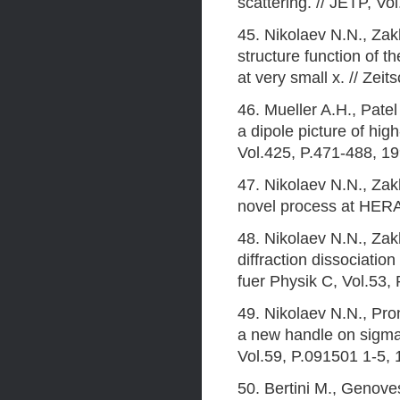
scattering. // JETP, Vo
45. Nikolaev N.N., Za
structure function of t
at very small x. // Zeit
46. Mueller A.H., Pat
a dipole picture of hig
Vol.425, P.471-488, 19
47. Nikolaev N.N., Zakh
novel process at HERA.
48. Nikolaev N.N., Za
diffraction dissociation
fuer Physik C, Vol.53,
49. Nikolaev N.N., Pr
a new handle on sigma(
Vol.59, P.091501 1-5, 
50. Bertini M., Genove