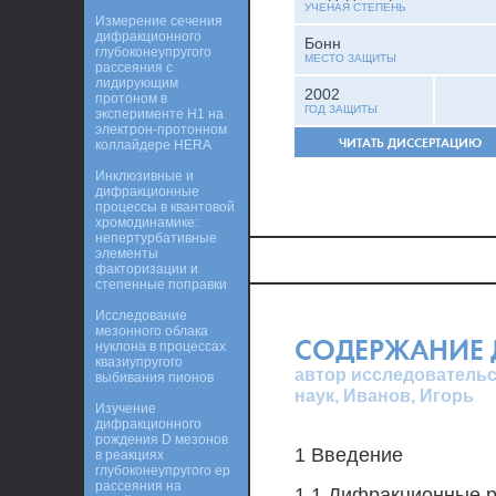
УЧЕНАЯ СТЕПЕНЬ
Измерение сечения
дифракционного
Бонн
глубоконеупругого
МЕСТО ЗАЩИТЫ
рассеяния с
лидирующим
2002
протоном в
ГОД ЗАЩИТЫ
эксперименте H1 на
электрон-протонном
ЧИТАТЬ ДИССЕРТАЦИЮ
коллайдере HERA
Инклюзивные и
дифракционные
процессы в квантовой
хромодинамике:
непертурбативные
элементы
факторизации и
степенные поправки
Исследование
мезонного облака
СОДЕРЖАНИЕ 
нуклона в процессах
квазиупругого
автор исследовательс
выбивания пионов
наук, Иванов, Игорь
Изучение
дифракционного
рождения D мезонов
1 Введение
в реакциях
глубоконеупругого ep
рассеяния на
1.1 Дифракционные р