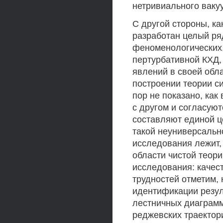
нетривиального вакуу
С другой стороны, ка
разработан целый ря
феноменологических
пертурбативной КХД,
явлений в своей обл
построении теории с
пор не показано, как
с другом и согласуют
составляют единой ц
такой неуниверсальн
исследования лежит,
области чистой теори
исследования: качес
трудностей отметим,
идентификации резу
лестничных диаграм
реджевских траектор