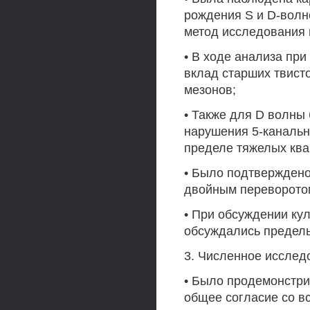
рождения S и D-волн
метод исследования 
• В ходе анализа пр
вклад старших твист
мезонов;
• Также для D волны
нарушения 5-канальн
пределе тяжелых ква
• Было подтверждено
двойным переворото
• При обсуждении ку
обсуждались предел
3. Численное исслед
• Было продемонстри
общее согласие со в