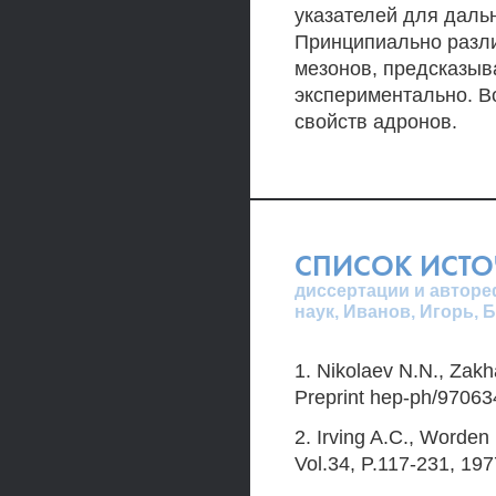
указателей для даль
Принципиально разли
мезонов, предсказыв
экспериментально. Во
свойств адронов.
СПИСОК ИСТ
диссертации и авторе
наук, Иванов, Игорь, 
1. Nikolaev N.N., Zakh
Preprint hep-ph/97063
2. Irving A.C., Worde
Vol.34, P.117-231, 197