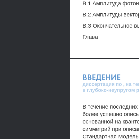
В.1 Амплитуда фото
В.2 Амплитуды векто
В.З Окончательное в
Глава
ВВЕДЕНИЕ
диссертация по , на 
в глубоко-неупругом 
В течение последних
более успешно описы
основанной на квант
симметрий при опис
Стандартная Модель 