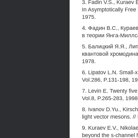
3. Fadin V.S., Kuraev 
In Asymptotically Free 
1975.
4. Фадин B.C., Курае
в теории Янга-Миллса
5. Балицкий Я.Я., Ли
квантовой хромодина-
1978.
6. Lipatov L.N. Small-
Vol.286, P.131-198, 19
7. Levin E. Twenty fiv
Vol.8, P.265-283, 1998
8. Ivanov D.Yu., Kirsch
light vector mesons. /
9. Kuraev E.V., Nikola
beyond the s-channel he