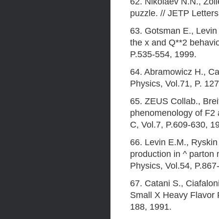
62. Nikolaev N.N., Zol
puzzle. // JETP Letters
63. Gotsman E., Levin 
the x and Q**2 behavio
P.535-554, 1999.
64. Abramowicz H., Cal
Physics, Vol.71, P. 12
65. ZEUS Collab., Bre
phenomenology of F2 a
C, Vol.7, P.609-630, 1
66. Levin E.M., Ryski
production in ^ parton
Physics, Vol.54, P.867
67. Catani S., Ciafalo
Small X Heavy Flavor P
188, 1991.