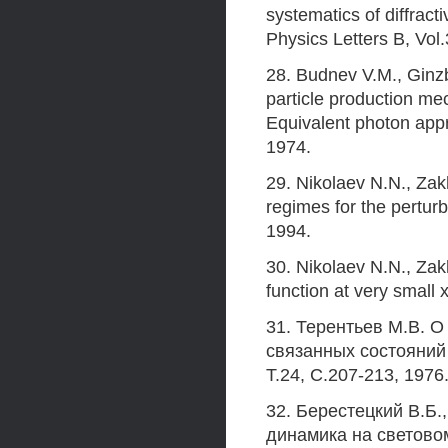
systematics of diffract
Physics Letters B, Vol
28. Budnev V.M., Ginzb
particle production me
Equivalent photon appr
1974.
29. Nikolaev N.N., Za
regimes for the pertur
1994.
30. Nikolaev N.N., Zak
function at very small 
31. Терентьев M.B. О
связанных состояний 
Т.24, С.207-213, 1976
32. Берестецкий В.Б
динамика на световом