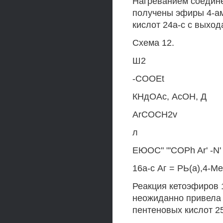
Нагреванием соедине
получены эфиры 4-а
кислот 24а-с с выход
Схема 12.
Ш2
-COOEt
КНдОАс, АсОН, Д
ArCOCH2v
л
ЕЮОС" "'COPh Ar' -N' 
16a-c Аг = РЬ(а),4-М
Реакция кетоэфиров 1
неожиданно привела 
пентеновых кислот 25