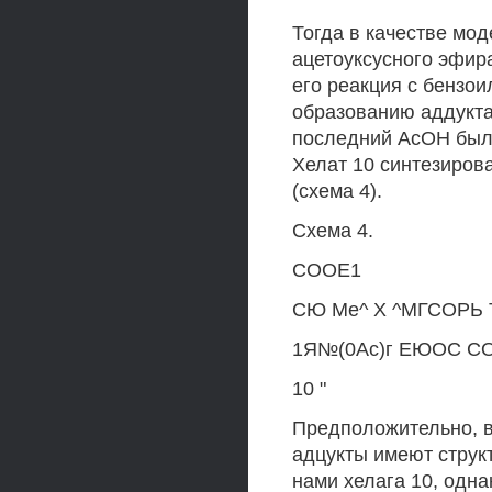
Тогда в качестве мо
ацетоуксусного эфир
его реакция с бензои
образованию аддукта
последний АсОН был 
Хелат 10 синтезирова
(схема 4).
Схема 4.
СООЕ1
СЮ Ме^ X ^МГСОРЬ 
1Я№(0Ас)г ЕЮОС СО
10 "
Предположительно, в
адцукты имеют структ
нами хелага 10, одна