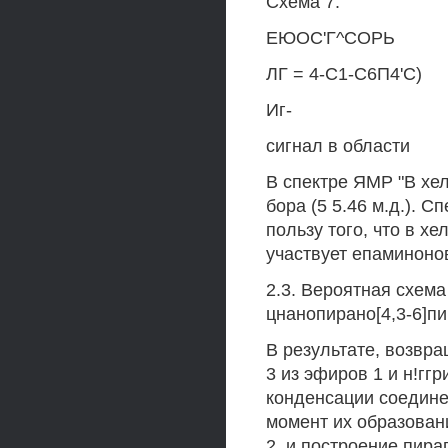
Схема 7.
ЕЮОС'Г^СОРЬ
ЛГ = 4-С1-С6П4'С)
Иг-
сигнал в области
В спектре ЯМР "В хе
бора (5 5.46 м.д.). 
пользу того, что в 
участвует епаминоно
2.3. Вероятная схема
цнанопирано[4,3-6]п
В результате, возвр
3 из эфиров 1 и н!гг
конденсации соедине
момент их образован
2, и построение пир