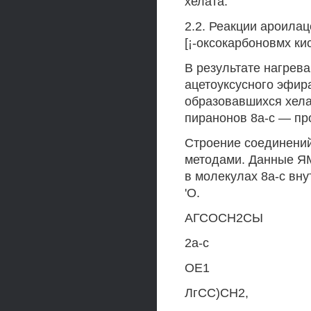
хелата.
2.2. Реакции ароила
[¡-оксокарбоновмх ки
В результате нагрев
ацетоуксусного эфир
образовавшихся хела
пиранонов 8а-с — про
Строение соединений
методами. Данные ЯМ
в молекулах 8а-с вн
'О.
АГСОСН2СЫ
2а-с
ОЕ1
ЛгСС)СН2,