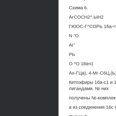
Схима 6.
АгСОСН2^.ЫН2
ГЮОС-Г^СОРЬ 16а-<
N "О
Аг'
РЬ
О ^О 18ач1
Ах-ГЦа), 4-Мг-С6Ц,(Ь)
Кетоэфиры 1ба-с1 и
лигандами. № них
получены №-комплекс
а из соединения 16с