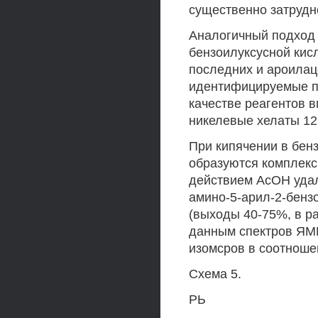
существенно затрудне
Аналогичный подход 
бензоилуксусной кисл
последних и ароилац
идентифицируемые пр
качестве реагентов 
никелевые хелаты 12,
При кипячении в бенз
образуются комплексы 
действием АсОН удал
амино-5-арил-2-бензо
(выходы 40-75%, в ра
данным спектров ЯМР'
изомсров в соотношен
Схема 5.
РЬ