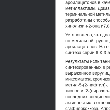
ароилацетонов в кач
метиллактимы. Доказ
терминальной метильн
разработаны способы
хинолизин-2-она и7,8
Установлено, что дв
по метильной группе
ароилацетонов. На о
синтеза серии 6-К-3-
Результаты испытани
синтезированных в р
выраженное вирулиц
миксоматоза кроликов
метил-5-(2-нафтил)-,
тионов и [2-(пиразол
последних соединени
активностью в отнош
сгафилококкоза. Апр