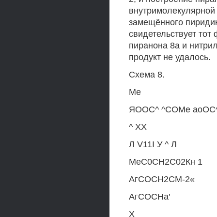
внутримолекулярной
замещённого пиридин
свидетельствует тот 
пиранона 8а и нитри
продукт не удалось.
Схема 8.
Ме
ЯООС^ ^СОМе аоОС^
^ XX
Л V11I У ^ Л
МеС0СН2С02Кн 1
АгСОСН2СМ-2«
АгСОСНа'
X