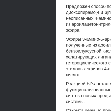
Предложен способ пол
диоксопирамо[4,3-6]
неописанных 4-амино
из ароилацетонитрил
эфира.
Эфиры 3-амино-5-ари
полученные из ароил
бензоилуксусной кис
хелатирующих лиганд
гетероциклического с
этиловых эфиров 4-
кислот.
Реакцией Ы^-ацетале
функцинализованные
синтеза новых предс
системы.
Открыта реакция при