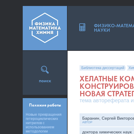
ФИЗИКО-МАТЕМ
НАУКИ
Библиотека диссертаций
Хи
ХЕЛАТНЫЕ КО
поиск
КОНСТРУИРОВ
НОВАЯ СТРАТЕ
тема автореферата и
Похожие работы
Новые превращения
Баранин, Сергей Викторо
гетероциклических
АВТОР
нитрилов с
использованием
методологии
доктора химических наук