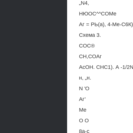
„N4,
НЮОС^^СОМе
Аг = РЬ(а), 4-Ме-С6К)
Схема 3.
СОС®
СН,СОАг
АсОН. СНС1). А -1/2
н, „н.
N 'О
Аг'
Ме
О О
8а-с