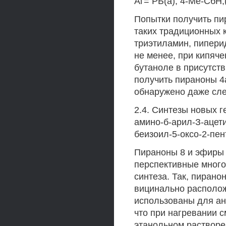
Аг= РЬ(а), 4-Ме-СбН
Попытки получить пи
таких традиционных 
триэтиламин, пипери
не менее, при кипяче
бутаноле в присутст
получить пираноны 4а
обнаружено даже сле
2.4. Синтезы новых г
амино-б-арил-З-ацет
беизоил-5-оксо-2-пе
Пираноны 8 и эфиры 
перспективные много
синтеза. Так, пирано
вицинально располож
использованы для ан
что при нагревании с
этанольном раствор