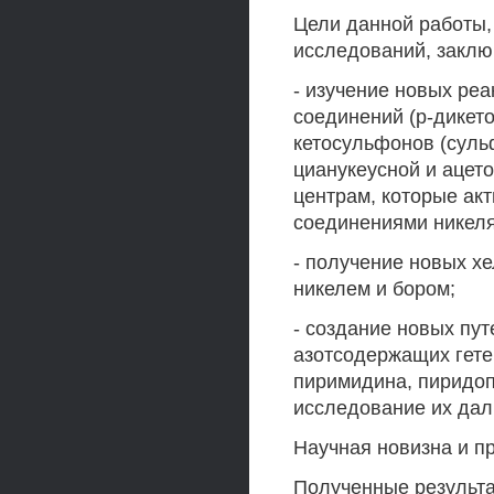
Цели данной работы,
исследований, закл
- изучение новых ре
соединений (р-дикето
кетосульфонов (суль
цианукеусной и ацет
центрам, которые ак
соединениями никеля
- получение новых х
никелем и бором;
- создание новых пу
азотсодержащих гете
пиримидина, пиридоп
исследование их да
Научная новизна и п
Полученные результ