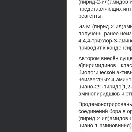
(пирид-2-ил)амидов 
представляющих инте
реагенты.
Из М-(пирид-2-ил)ам
получены ранее неиз
4,4,4-трихлор-З-ами
приводит к конденси
Автором внесён суще
а]пиримидинов - кла
биологической актив
неизвестных 4-амино-
циано-2Я-пиридо[1,2-
аминопиридшюв и эти
Продемонстрированы
соединений бора в о
(пирид-2-ил)амидов ц
циано-1-аминовинил)-