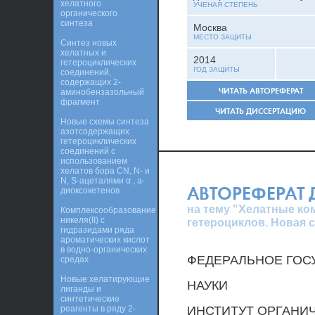
хелатного
УЧЕНАЯ СТЕПЕНЬ
органического
синтеза
Москва
МЕСТО ЗАЩИТЫ
Синтез новых
хелатных и
2014
гетероциклических
ГОД ЗАЩИТЫ
соединений,
содержащих 2-
ЧИТАТЬ АВТОРЕФЕРАТ
аминобензазольный
фрагмент
ЧИТАТЬ ДИССЕРТАЦИЮ
Новые схемы синтеза
азотсодержащих
гетероциклических
соединений с
использованием
хелатов бора CN, N- и
N, S-ацеталями α , a-
АВТОРЕФЕРАТ
диоксокетенов
на тему "Хелатные ко
Комплексообразование
никеля(II) с
гетероциклов. Новая с
гидразидами ряда
ароматических кислот
в водно-органических
ФЕДЕРАЛЬНОЕ ГОС
средах
Новые хелатирующие
НАУКИ
лиганды и
синтетические
реагенты в ряду 2-
ИНСТИТУТ ОРГАНИЧ