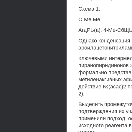
Схема 1.
О Ме Ме
АгдРЬ(а). 4-Ме-СбЩЬ)
Однако конденсация 
ароилацетонитрилами
Ключевыми интермед
пиранопиридинонов З
формально представ
метиленакгивных эфи
действие №(асас)2 по
2).
Выделить промежуточ
подтверждения их уч
применили подход, о
исходного реагента в