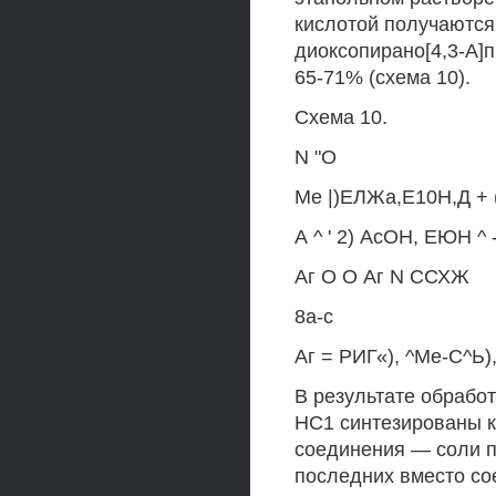
кислотой получаются 
диоксопирано[4,3-А]
65-71% (схема 10).
Схема 10.
N "О
Ме |)ЕЛЖа,Е10Н,Д +
А ^ ' 2) АсОН, ЕЮН ^ 
Аг О О Аг N ССХЖ
8а-с
Аг = РИГ«), ^Ме-С^Ь),
В результате обрабо
НС1 синтезированы 
соединения — соли пи
последних вместо со