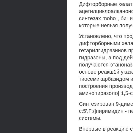
Дифторборные хелаты
ацетилциклоалканон
синтезах moho-, би-
которые нельзя получ
Установлено, что пр
дифторборными хелат
гетарилгидразииов п
гидразоны, а под дей
получаются этанона
основе реакш1й указ
тиосемикарбазидом 
построения производ
аминопиразоло[ 1,5-
Синтезирован 9-диме
с:5',Г:/]пиримидин -
системы.
Впервые в реакцию 