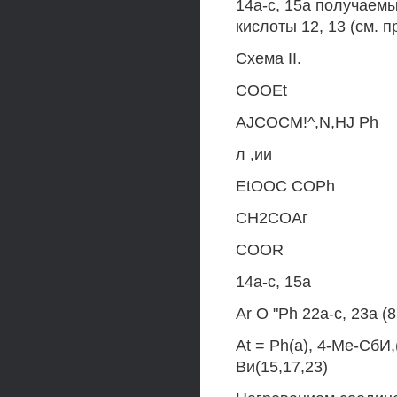
14а-с, 15а получаем
кислоты 12, 13 (см. 
Схема II.
COOEt
AJCOCM!^,N,HJ Ph
л ,ии
EtOOC COPh
СН2СОАг
COOR
14a-c, 15a
Ar О "Ph 22a-c, 23a (
At = Ph(a), 4-Ме-СбИ,(
Ви(15,17,23)