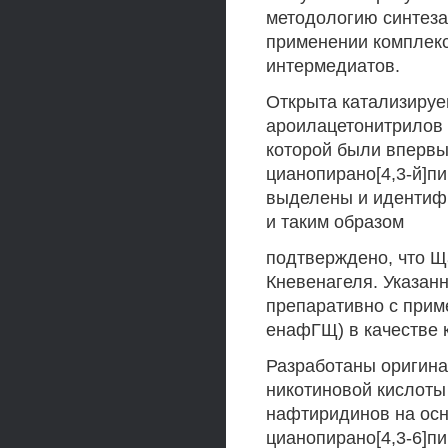
методологию синтеза
применении комплексо
интермедиатов.
Открыта катализируе
ароилацетонитрилов 
которой были впервы
цианопирано[4,3-й]п
выделены и идентиф
и таким образом
подтверждено, что Щ
Кневенагеля. Указан
препаративно с приме
енафГЩ) в качестве 
Разработаны оригина
никотиновой кислоты 
нафтиридинов на осн
цианопирано[4,3-6]пи