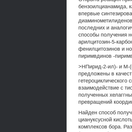
бензоилцианамида, к
впервые синтезиров
диаминометилиденов
последних и аналоги
способы получения н
арилцитозин-5-карбо
фенилцитозинов и н
пиримвдинов -пиримв
>НПирид-2-ил)- и М-
предложены в качест
гетероциклического 
взаимодействие с ти
полученных хелаггны
превращений коорди
Найден способ получ
циануксусной кислот
комплексов бора. Ра