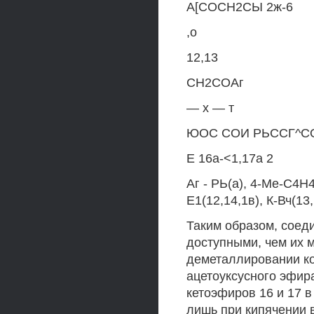
А[СОСН2СЫ 2ж-6
,о
12,13
СН2СОАг
— х — т
ЮОС СОИ РЬССГ^С
Е 16а-<1,17а 2
Аг - РЬ(а), 4-Ме-С4Н
Е1(12,14,1в), К-Вч(13,
Таким образом, соеди
доступными, чем их 
деметаллировании ко
ацетоуксусного эфир
кетоэфиров 16 и 17 
лишь при кипячении в