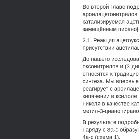
Во второй главе под
ароилацетонитрилов 
катализируемая ацети
замещённым пирано[
2.1. Реакция ацетоу
присутствии ацетилац
До нашего исследова
оксонитрилов и (3-ди
относятся к традици
синтеза. Мы впервые
реагирует с ароилаце
кипячении в ксилоле
никеля в качестве ка
метил-3-цианопирано[
В результате подроб
наряду с За-с образу
4а-с (схема 1).