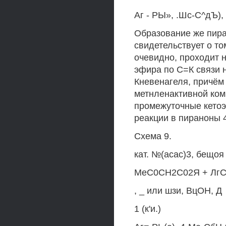
Аг - РЫ», .Шс-С^дЪ),
Образование же пира
свидетельствует о то
очевидно, проходит 
эфира по С=К связи н
Кневенагеля, причём
метнленактивной ко
промежуточные кетоэ
реакции в пираноны 4
Схема 9.
кат. №(асас)3, бещоя
МеС0СН2С02Я + Лг
, _ или шзи, ВцОН, Д
1 (к'и.)