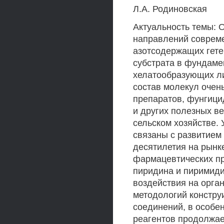
Л.А. Родиновская
Актуальность темы: 
направлений совреме
азотсодержащих гете
субстрата в фундаме
хелатообразующих ли
состав молекул очен
препаратов, фунгици
и других полезных в
сельском хозяйстве. 
связаны с развитием
десятилетия на рынк
фармацевтических пр
пиридина и пиримид
воздействия на орган
методологий констру
соединений, в особе
реагентов продолжае