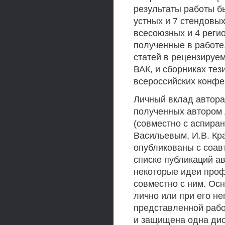
результаты работы б
устных и 7 стендовых
всесоюзных и 4 реги
полученные в работе,
статей в рецензируе
ВАК, и сборниках тез
всероссийских конфе
Личный вклад автора
полученных автором 
(совместно с аспиран
Васильевым, И.В. Кра
опубликованы с соав
списке публикаций ав
некоторые идеи проф
совместно с ним. Ос
лично или при его н
представленной рабо
и защищена одна дис