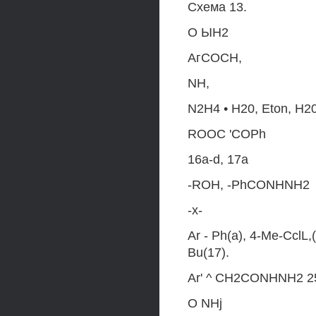
Схема 13.
О ЫН2
АгСОСН,
NH,
N2H4 • Н20, Eton, Н20
ROOC 'COPh
16a-d, 17а
-ROH, -PhCONHNH2
-х-
Ar - Ph(a), 4-Me-CclL,
Bu(17).
Ar' ^ CH2CONHNH2 25
О NHj