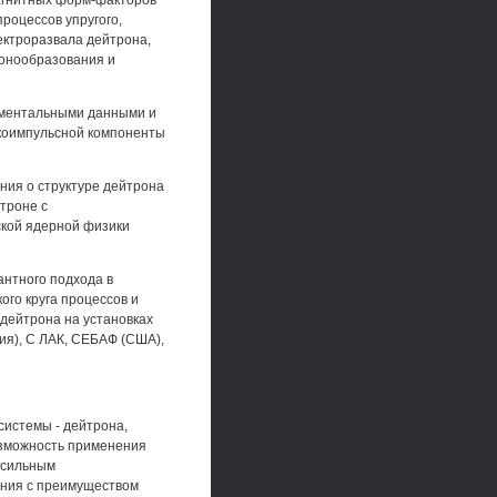
магнитных форм-факторов
роцессов упругого,
ектроразвала дейтрона,
зонообразования и
иментальными данными и
окоимпульсной компоненты
ния о структуре дейтрона
троне с
кой ядерной физики
антного подхода в
го круга процессов и
дейтрона на установках
я), С ЛАК, СЕБАФ (США),
системы - дейтрона,
озможность применения
и сильным
ания с преимуществом