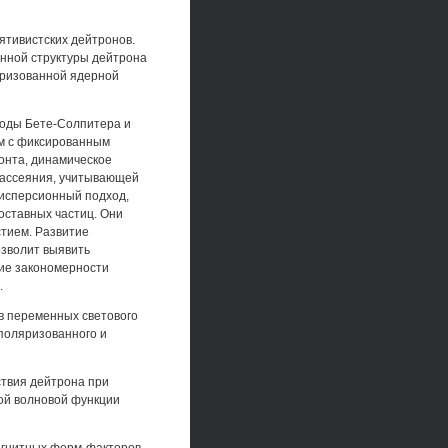
ятивистских дейтронов.
нной структуры дейтрона
яризованной ядерной
ходы Бете-Солпитера и
ем с фиксированным
ронта, динамическое
рассеяния, учитывающей
исперсионный подход,
оставных частиц. Они
стием. Развитие
озволит выявить
щие закономерности
.
в переменных светового
 поляризованного и
твия дейтрона при
кой волновой функции