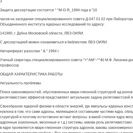
3
Защита диссертации состоится " ^М-О-Я_1994 года в "10
часов на заседании специализированного совета Д-047.01.02 при Лаборатор
Объединенного института ядерных исследований по адресу:
141980, г. Дубна Московской области, ЛВЭ ОИЯИ.
С диссертацией можно ознакомиться в библиотеке ЛВЭ ОИЯИ.
Автореферат разослан " & " 1994 г.
Ученый секретарь специализированного совета ^т^АМ^-^^Ф) М.Ф. Лихачев докт
профессор
ОБЩАЯ ХАРАКТЕРИСТИКА РАБОТЫ
Актуальность проблемы.
Поиск закономерностей, обусловленных кварк-глюонной структурой ад-ронов 
релятивистских эффектов представляет актуальную задачу релятивистской 
Своеобразие ядерной физики в области энергий, где импульсы ядерных конс
нуклона в том, что сами адроны, являющиеся составными частями ядра, обл
структурой и поэтому естественно встают вопросы: в какой степени ядра мог
адронные (нуклонные, мезонные и т.д.) системы, какова роль релятивистских
в ядре проявляется кварк-глюонная структура адронов, каковы закономерно