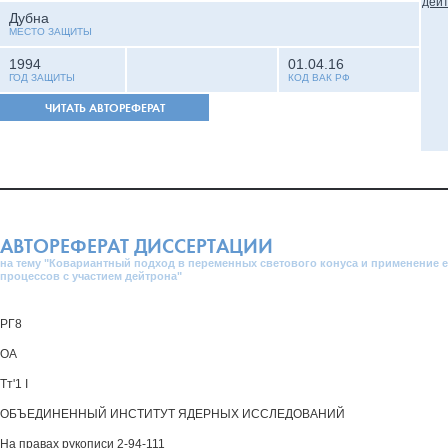
Дубна
МЕСТО ЗАЩИТЫ
1994
01.04.16
ГОД ЗАЩИТЫ
КОД ВАК РФ
ЧИТАТЬ АВТОРЕФЕРАТ
АВТОРЕФЕРАТ ДИССЕРТАЦИИ
на тему "Ковариантный подход в переменных светового конуса и применение е
процессов с участием дейтрона"
РГ8
ОА
Тт'1 I
ОБЪЕДИНЕННЫЙ ИНСТИТУТ ЯДЕРНЫХ ИССЛЕДОВАНИЙ
На правах рукописи 2-94-111