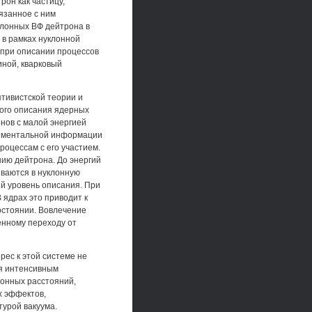
рон как частицу,
язанное с ним
клонных ВФ дейтрона в
 в рамках нуклонной
 при описании процессов
иной, кварковый
тивистской теории и
ого описания ядерных
нов с малой энергией
риментальной информации
роцессам с его участием.
ию дейтрона. До энергий
ваются в нуклонную
ый уровень описания. При
 ядрах это приводит к
состоянии. Вовлечение
енному переходу от
рес к этой системе не
ря интенсивным
онных расстояний,
х эффектов,
турой вакуума.