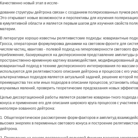
Качественно новый этап в иссле-
довании структуры дейтрона связан с созданием поляризованных пучков рел
Это открывает новые возможности и перспективы для изучения поляризацио
в кумулятивной области и является первым шагом для изучения свойств пол
материи.
В литературе хорошо известны релятивистские подходы: ковариантные под
Гросса, операторная формулировка динамики на световом фронте для сист
числом частиц, квантово - полевой подход на гиперповерхности светового ф
приближение, базирующееся на дисперсионном представление амплитуды 
пространственно-временную картину взаимодействия, модифицированный д
ковариантный подход в технике дисперсионного интегрирования по массам с
используются для релятивистского описания дейтрона и процессов с его уча
альтернативных подходов является актуальной задачей, решение которой п
преимущества тех или иных подходов в описании процессов, установить об
изучаемых явлений, проверить теоретические предсказания новых эффектов
Целью диссертационной работы является развитие ковариан-тного подхода 
конуса и применение его для описания широкого круга процессов с участием
неполяри-зованного дейтрона:
1. Общетеоретическое рассмотрение форм-факторов и амплитуд взаимодейс
высоких энергиях в переменных светового конуса и построение релятивистс
дейтрона.