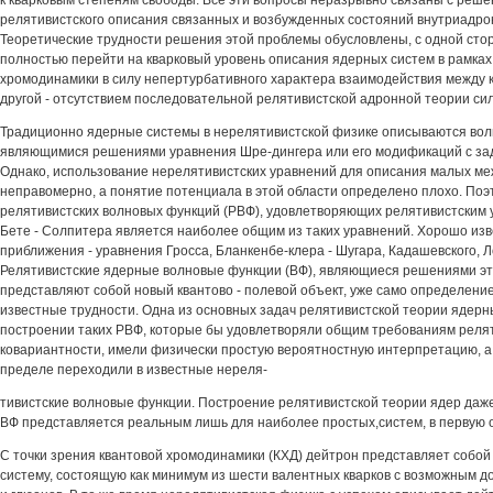
к кварковым степеням свободы. Все эти вопросы неразрывно связаны с реш
релятивистского описания связанных и возбужденных состояний внутриадро
Теоретические трудности решения этой проблемы обусловлены, с одной сто
полностью перейти на кварковый уровень описания ядерных систем в рамках
хромодинамики в силу непертурбативного характера взаимодействия между к
другой - отсутствием последовательной релятивистской адронной теории си
Традиционно ядерные системы в нерелятивистской физике описываются во
являющимися решениями уравнения Шре-дингера или его модификаций с з
Однако, использование нерелятивистских уравнений для описания малых м
неправомерно, а понятие потенциала в этой области определено плохо. Поэ
релятивистских волновых функций (РВФ), удовлетворяющих релятивистским 
Бете - Солпитера является наиболее общим из таких уравнений. Хорошо изв
приближения - уравнения Гросса, Бланкенбе-клера - Шугара, Кадашевского, Л
Релятивистские ядерные волновые функции (ВФ), являющиеся решениями эт
представляют собой новый квантово - полевой объект, уже само определени
известные трудности. Одна из основных задач релятивистской теории ядерн
построении таких РВФ, которые бы удовлетворяли общим требованиям реля
ковариантности, имели физически простую вероятностную интерпретацию, а
пределе переходили в известные нереля-
тивистские волновые функции. Построение релятивистской теории ядер даж
ВФ представляется реальным лишь для наиболее простых,систем, в первую 
С точки зрения квантовой хромодинамики (КХД) дейтрон представляет собо
систему, состоящую как минимум из шести валентных кварков с возможным д