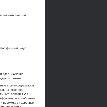
ии высоких энергий
ор физ.-мат. наук,
и ядер, изучение
ядерной физики.
титуентов порядка массы
адают внутренней
уть быть описаны как
 эффектов, каким образом
сти перехода от адронных