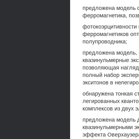
предложена модель о
ферромагнетика, поз
фотокоэрцитивности 
ферромагнетиков оп
полупроводника;
предложена модель,
квазинульмерные экс
позволяющая наглядн
полный набор экспер
экситонов в нелегир
обнаружена тонкая ст
легированных кванто
комплексов из двух э
предложена модель 
квазинульмерными эк
эффекта Оверхаузера