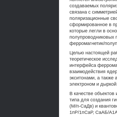
создаваемых поляриз
связана с симметрией
поляризационные сво
сформированное в п
которые легли в осн
полупроводниковых г
ферромагнетик/полуп
Целью настоящей ра
теоретическое иссле
интерфейса ферромаг
взаимодействия ядер
экситонами, а также
электроном и дыркой
В качестве объектов
типа для создания г
(М/п-СаДв) и кванто
1пР/1пСаР, СаАБ/А1