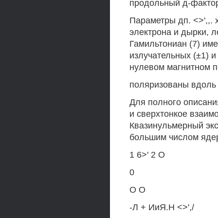
продольный д-фактор
Параметры дп. <>',,
электрона и дырки, 
Гамильтониан (7) им
излучательных (±1) и
нулевом магнитном п
поляризованы вдоль о
Для полного описани
и сверхтонкое взаимо
Квазинульмерный экс
большим числом яде
1 6>' 2 О
0
О О
-Л + ИиЯ.Н <>',/