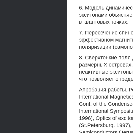
6. Модель динамичес
экситонами объясняе
в квантовых точках.
7. Пересечение спино
эффективном магнитн
поляризации (самопо
8. Сверхтонкие поля
размерныХ островах,
неактивные экситоны
что позволяет опреде
Апробация работы. Р
International Magneti
Conf. of the Condensed
International Sympos
1996), Optics of excit
(St.Petersburg, 1997),
Semiconductors (Jeru