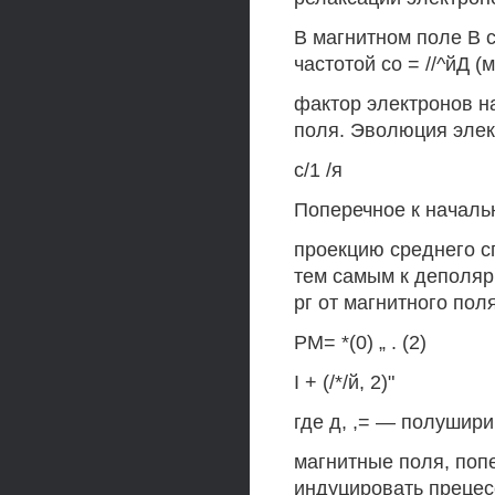
В магнитном поле В 
частотой со = //^йД (
фактор электронов н
поля. Эволюция элек
с/1 /я
Поперечное к началь
проекцию среднего с
тем самым к деполяр
рг от магнитного пол
РМ= *(0) „ . (2)
I + (/*/й, 2)"
где д, ,= — полушири
магнитные поля, поп
индуцировать прецес