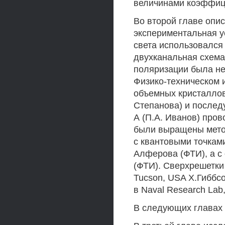
величинами коэффици
Во второй главе опи
экспериментальная у
света использовался
двухканальная схема
поляризации была не
Физико-техническом 
объемных кристаллов
Степанова) и после
А (П.А. Иванов) про
были выращены мето
с квантовыми точкам
Алферова (ФТИ), а с 
(ФТИ). Сверхрешетки
Tucson, USA Х.Гиббсо
в Naval Research Lab
В следующих главах 