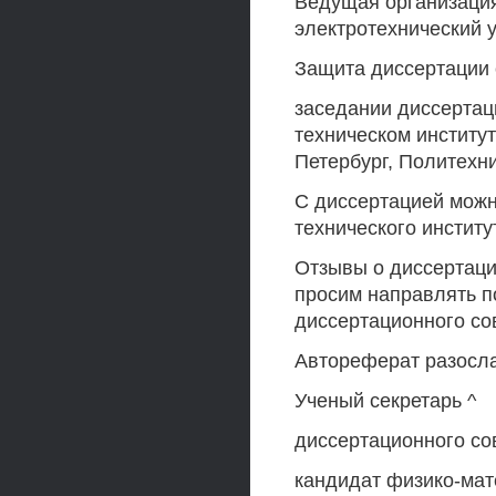
Ведущая организация
электротехнический у
Защита диссертации с
заседании диссертаци
техническом институ
Петербург, Политехнич
С диссертацией можн
технического инстит
Отзывы о диссертаци
просим направлять п
диссертационного со
Автореферат разослан
Ученый секретарь ^
диссертационного сов
кандидат физико-мате