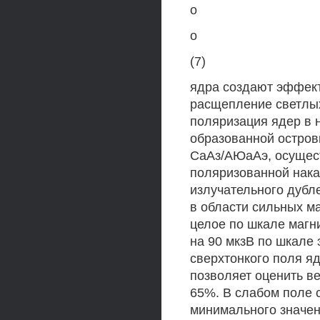
о
о
(7)
ядра создают эффек
расщепление светлых
поляризация ядер в 
образованной остро
СаАз/АЮаАэ, осущест
поляризованной нака
излучательного дубл
в области сильных ма
целое по шкале магни
на 90 мкзВ по шкале
сверхтонкого поля я
позволяет оценить в
65%. В слабом поле 
минимального значени