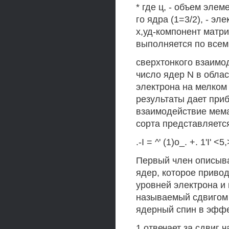
* где ц, - объем элем
го ядра (1=3/2), - эл
х,уд-компонент матр
выполняется по всем 
сверхтонкого взаимо
число ядер N в облас
электрона на мелком
результаты дает при
взаимодействие мем
сорта представляется
.-I = ^' (1)о_. +. 1'I' <5
Первый член описыва
ядер, которое приво
уровней электрона и
называемый сдвигом 
ядерный спин в эффе
1 отвечает за сдвиг 