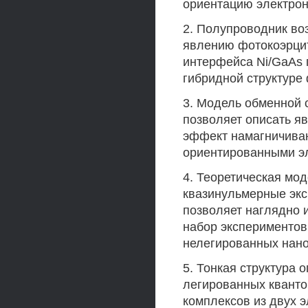
ориентацию электрон
2. Полупроводник воз
явлению фотокоэрцит
интерфейса Ni/GaAs 
гибридной структуре
3. Модель обменной 
позволяет описать я
эффект намагничива
ориентированными э
4. Теоретическая мо
квазинульмерные экс
позволяет наглядно 
набор экспериментов
нелегированных нано
5. Тонкая структура 
легированных кванто
комплексов из двух э