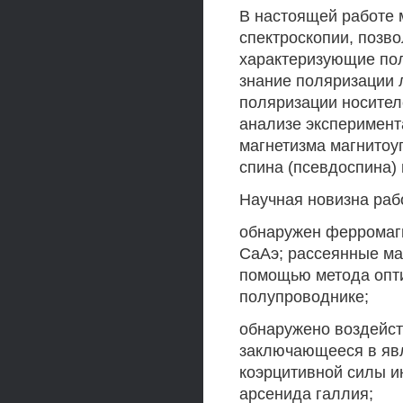
В настоящей работе 
спектроскопии, позв
характеризующие по
знание поляризации 
поляризации носител
анализе эксперимент
магнетизма магнитоу
спина (псевдоспина)
Научная новизна рабо
обнаружен ферромагн
СаАэ; рассеянные ма
помощью метода опти
полупроводнике;
обнаружено воздейст
заключающееся в явл
коэрцитивной силы и
арсенида галлия;