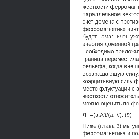
жесткости ферромагн
параллельном вектору
счет домена с проти
ферромагнетике ничт
будет намагничен уже
энергия доменной гр
необходимо приложит
граница переместилас
рельефа, когда вне
возвращающую силу. 
коэрцитивную сипу ф
место флуктуации с 
жесткости относитель
можно оценить по ф
Лг =(а,А')/(а,г\/). (9)
Ниже (глава 3) мы у
ферромагнетика и по