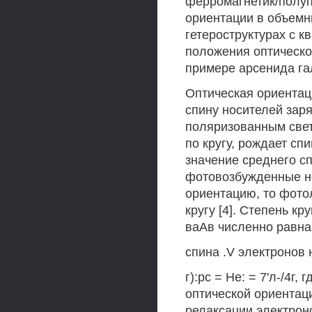
ферромагнетик/полуп
ориентации в объемны
гетероструктурах с к
положения оптическо
примере арсенида гал
Оптическая ориентац
спину носителей зар
поляризованным свет
по кругу, рождает с
значение среднего сп
фотовозбужденные н
ориентацию, то фото
кругу [4]. Степень к
ваАв численно равна
спина .V электронов
г):рс = Не: = 7'л-/4г, г
оптической ориентаци
релаксации электроно