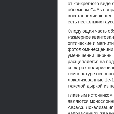
от конкретного виде
объемном GaAs попра
восстанавливающее я
есть нескольких гаусс
Следующая часть обз
Размерное квантован
оптические и магнит
фотолюминесценции 
уменьшении ширины 
расщепляется на под
спектрах поляризова
температуре основно
локализованные 1e-1
тяжелой дыркой из п
Главным источником 
являются монослойны
АЮаАэ. Локализация 
направлениях (квази