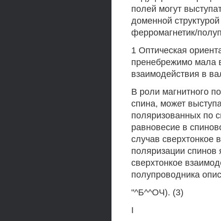
полей могут выступа
доменной структурой
ферромагнетик/полуп
1 Оптическая ориент
пренебрежимо мала в
взаимодействия в ва
В роли магнитного п
спина, может выступ
поляризованных по с
равновесие в спиново
случав сверхтонкое 
поляризации спинов 
сверхтонкое взаимод
полупроводника опис
"^Б^^ОЧ). (3)
I