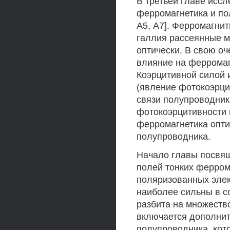
В третьей главе исс
ферромагнетика и по
А5, А7]. Ферромагни
галлия рассеянные м
оптически. В свою о
влияние на ферромаг
Коэрцитивной силой 
(явление фотокоэрци
связи полупроводник
фотокоэрцитивности
ферромагнетика опт
полупроводника.
Начало главы посвя
полей тонких ферром
поляризованных элек
наиболее сильны в со
разбита на множество
включается дополнит
полупроводника, кот