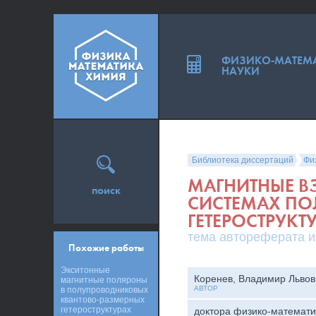
ФИЗИКО-МАТЕМ
НАУКИ
Библиотека диссертаций
Фи
МАГНИТНЫЕ В
поиск
СИСТЕМАХ П
ГЕТЕРОСТРУКТ
тема автореферата и
Похожие работы
Экситонные
Коренев, Владимир Львов
магнитные поляроны
АВТОР
в полупроводниковых
квантово-размерных
гетероструктурах
доктора физико-математи