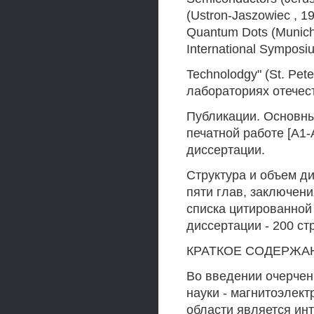
(Ustron-Jaszowiec , 1
Quantum Dots (Munich 
International Symposi
Technolodgy" (St. Pet
лабораториях отечес
Публикации. Основны
печатной работе [А1-
диссертации.
Структура и объем ди
пяти глав, заключени
списка цитированной
диссертации - 200 ст
КРАТКОЕ СОДЕРЖА
Во введении очерчен
науки - магнитоэлект
области является ин