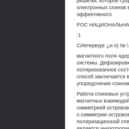
решетки, которое су
электронных спинов 
эффективного
РОС НАЦИОНАЛЬНА*
:1
СИетервург ¿и я) № \
магнитного поля яде
системы. Дефазировк
поляризованное сост
способ заключается 
упорядочения спинов
Работа спиновых уст
магнитных взаимодей
симметрией острово
о симметрии острово
поляризационной спе
является анизотропи