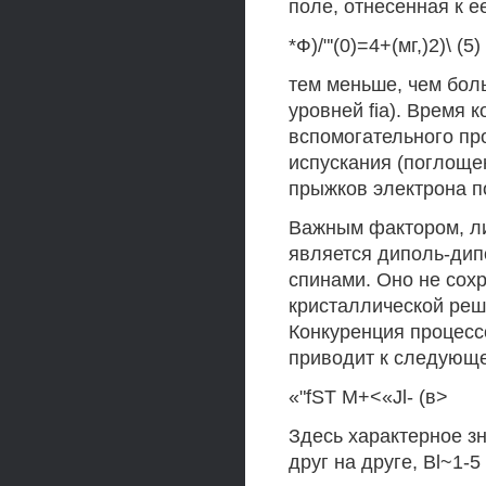
поле, отнесенная к е
*Ф)/"'(0)=4+(мг,)2)\ (5)
тем меньше, чем бол
уровней fia). Время к
вспомогательного пр
испускания (поглоще
прыжков электрона п
Важным фактором, л
является диполь-ди
спинами. Оно не сох
кристаллической реш
Конкуренция процесс
приводит к следующе
«"fST M+<«Jl- (в>
Здесь характерное з
друг на друге, Bl~1-5