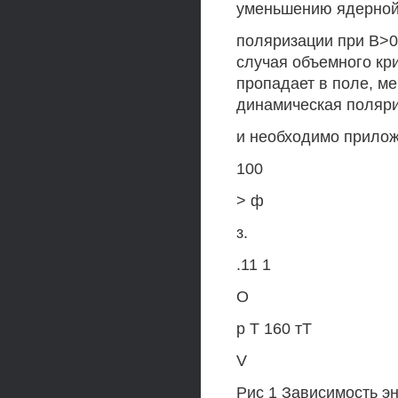
уменьшению ядерно
поляризации при В>0.
случая объемного кр
пропадает в поле, ме
динамическая поляри
и необходимо прилож
100
> ф
з.
.11 1
О
р Т 160 тТ
V
Рис 1 Зависимость э