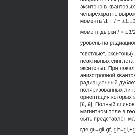
экситона в квантовы
четырехкратно вырож
момента \1 + / = ±1,±
момент дырки / = ±3
уровень на радиацион
"светлые", экситоны)
неактивных синглета 
экситоны). При локал
анизотропной кванто
радиационный дублет
поляризованных лине
ориентация которых 
[8, 9]. Полный спино
магнитном поле в ге
быть представлен ма
где gь=gll-gf, gl^=gl