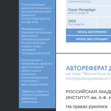
УЧЕНАЯ СТЕПЕНЬ
Спин-зависимые
магнитооптические и
Санкт-Петербург
фотогальванические
МЕСТО ЗАЩИТЫ
явления в
гетероструктурах на
2003
основе InAs
ГОД ЗАЩИТЫ
Рекомбинация и
ЧИТАТЬ АВТОРЕФЕРАТ
спиновая релаксация
экситонов в
ЧИТАТЬ ДИССЕРТАЦИЮ
полупроводниковых
гетероструктурах
первого рода с
непрямой
запрещенной зоной
Анизотропия и
нелинейные эффекты
АВТОРЕФЕРАТ
при оптической
ориентации в
на тему "Магнитные в
объемных
полупроводниках и
полупроводниковых г
структурах с
квантовыми ямами
РОССИЙСКАЯ АКАД
Эффекты памяти в
спиновой динамике
ИНСТИТУТ им. А.Ф.
двумерных
электронов
На правах рукописи