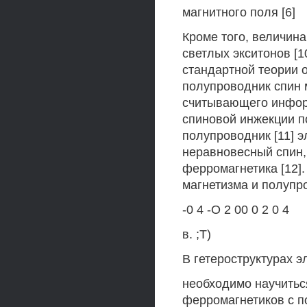
магнитного поля [6]
Кроме того, величина
светлых экситонов [1
стандартной теории 
полупроводник спин 
считывающего информ
спиновой инжекции п
полупроводник [11] 
неравновесный спин
ферромагнетика [12]
магнетизма и полупр
-0 4 -О 2 00 0 2 0 4
в. ;Т)
В гетероструктурах 
необходимо научитьс
ферромагнетиков с п