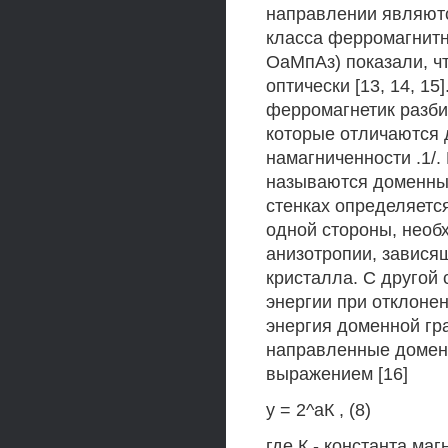
направлении являютс
класса ферромагнитн
ОаМпАз) показали, ч
оптически [13, 14, 15
ферромагнетик разби
которые отличаются 
намагниченности .1/
называются доменным
стенках определяетс
одной стороны, необ
анизотропии, зависящ
кристалла. С другой
энергии при отклоне
энергия доменной г
направленные домены
выражением [16]
у = 2^аК , (8)
где К - константа ма