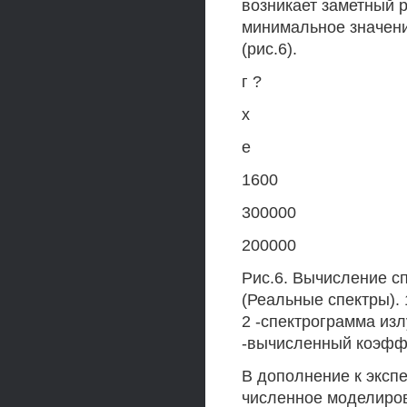
возникает заметный 
минимальное значение
(рис.6).
г ?
х
е
1600
300000
200000
Рис.6. Вычисление с
(Реальные спектры). 
2 -спектрограмма из
-вычисленный коэфф
В дополнение к экс
численное моделиров