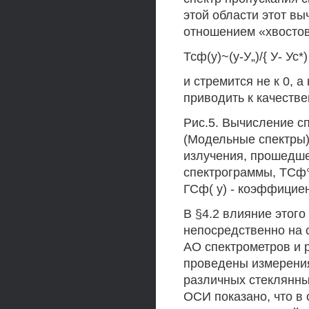
этой области этот в
отношением «хвостов
Тсф(у)~(у-У„)/{ У- Ус*) 
и стремится не к 0, 
приводить к качеств
Рис.5. Вычисление с
(Модельные спектры). 
излучения, прошедшег
спектрограммы, ТСф°
ГСф( у) - коэффицие
В §4.2 влияние этог
непосредственно на 
АО спектрометров и 
проведены измерени
различных стеклянны
ОСИ показано, что в