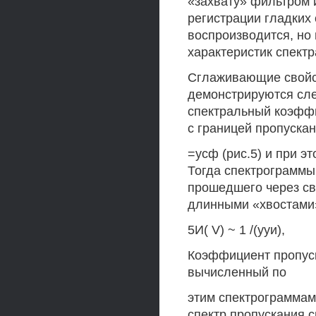
«захвату» фильтром 
регистрации гладких 
воспроизводится, но
характеристик спектр
Сглаживающие свойс
демонстрируются сле
спектральный коэфф
с границей пропуска
=усф (рис.5) и при эт
Тогда спектрограммы 
прошедшего через св
длинными «хвостами
5И( V) ~ 1 /(ууи),
Коэффициент пропуск
вычисленный по
этим спектрограммам,
спектр пропускания 