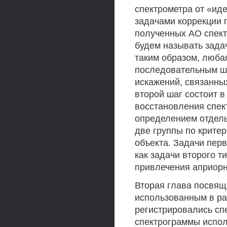
спектрометра от «ид
задачами коррекции 
полученных АО спект
будем называть зада
таким образом, люба
последовательным ша
искажений, связанных
второй шаг состоит 
восстановления спект
определением отдель
две группы по крите
объекта. Задачи перв
как задачи второго 
привлечения априор
Вторая глава посвящ
использованным в ра
регистрировались сп
спектрограммы испол