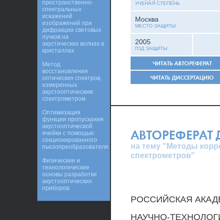
пространственно-
УЧЕНАЯ СТЕПЕНЬ
спектральных
искажений
Москва
изображений при
МЕСТО ЗАЩИТЫ
дифракции световых
пучков на
2005
акустических волнах в
ГОД ЗАЩИТЫ
кристаллах
ЧИТАТЬ АВТОРЕФЕРАТ
Метод
восстановления
ЧИТАТЬ ДИССЕРТАЦИЮ
оптических спектров,
измеренных
акустооптическим
спектрометром
Оптимизация
функции пропускания
акустооптической
АВТОРЕФЕРАТ
ячейки с помощью
секционированного
на тему "Методы корр
пьезопреобразователя
спектрометров"
Физические и
технологические
основы разработки
акустооптических
приборов
РОССИЙСКАЯ АКАД
НАУЧНО-ТЕХНОЛОГ