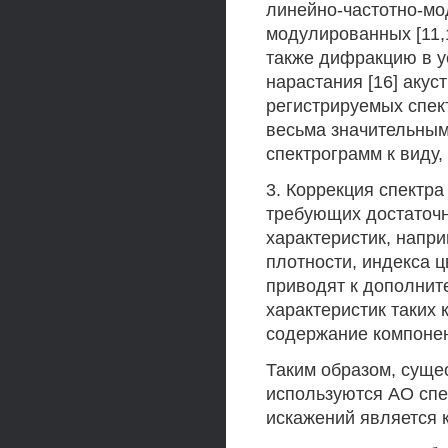
линейно-частотно-мо
модулированных [11,12
также дифракцию в ус
нарастания [16] акус
регистрируемых спек
весьма значительным
спектрограмм к виду
3. Коррекция спектра
требующих достаточн
характеристик, напр
плотности, индекса ц
приводят к дополнит
характеристик таких 
содержание компонен
Таким образом, сущес
используются АО спе
искажений является 