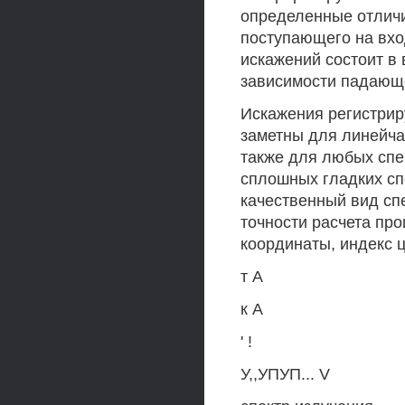
определенные отличи
поступающего на вхо
искажений состоит в
зависимости падающе
Искажения регистрир
заметны для линейча
также для любых спе
сплошных гладких сп
качественный вид спе
точности расчета про
координаты, индекс ц
т А
к А
' !
У,,УПУП... V