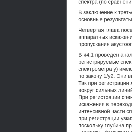
спектра (по сравнен
В заключение к трет
основные результаты
Четвертая глава пос
аппаратных искажен
пропускания акустоо
В §4.1 проведен ана
регистрируемые спе
спектрометра у) им
по закону 1/у2. Они
Так при регистрации
вокруг сильных лини
При регистрации спе
искажения в переход
интенсивной части с
при регистрации узк
поскольку глубина п