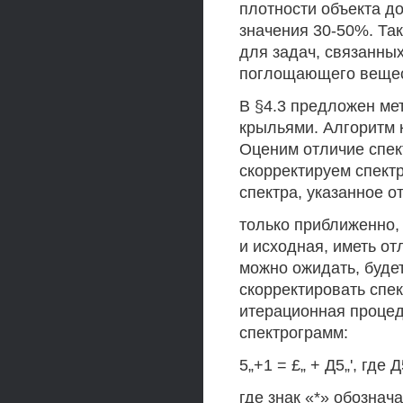
плотности объекта д
значения 30-50%. Та
для задач, связанны
поглощающего вещест
В §4.3 предложен ме
крыльями. Алгоритм 
Оценим отличие спек
скорректируем спектр
спектра, указанное о
только приближенно, 
и исходная, иметь отл
можно ожидать, буде
скорректировать спе
итерационная процед
спектрограмм:
5„+1 = £„ + Д5„', где Д
где знак «*» обознач