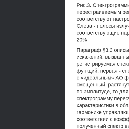
Рис.3. Спектрограмм
перестраиваемым ре
соответствуют настр
Слева - полосы излу
соответствующие пар
20%
Параграф §3.3 описы
искажений, вызванны
регистрируемая спек
функций: первая - сп
с «идеальным» АО фи
смещенный, растянут
по амплитуде, то дл
спектрограмму перес
характеристики в об
гармонике управляющ
соответствии с коэф
полученный спектр в