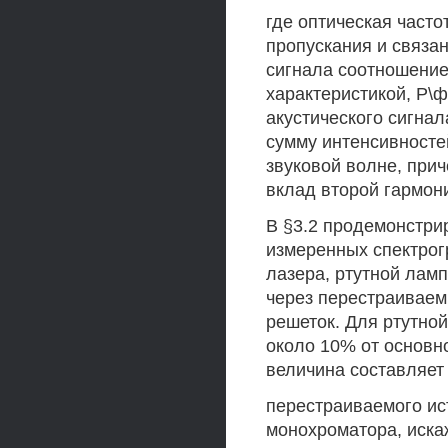
где оптическая часто
пропускания и связан
сигнала соотношение
характеристикой, Р\ф
акустического сигна
сумму интенсивносте
звуковой волне, при
вклад второй гармон
В §3.2 продемонстри
измеренных спектрог
лазера, ртутной лам
через перестраивае
решеток. Для ртутно
около 10% от основно
величина составляет
перестраиваемого ис
монохроматора, иска