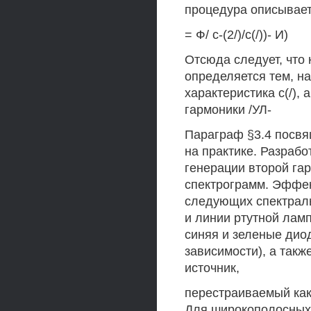
процедура описывае
= Ф/ с-(2/)/с(/))- И)
Отсюда следует, что
определяется тем, н
характеристика с(/),
гармоники /УЛ-
Параграф §3.4 посвя
на практике. Разраб
генерации второй га
спектрограмм. Эффек
следующих спектраль
и линии ртутной ламп
синяя и зеленые дио
зависимости), а так
источник,
перестраиваемый как 
Для широкополосных 