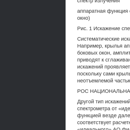
спектр излучения
аппаратная функция 
окно)
Рис. 1 Искажение спе
Систематические ис
Например, крылья ап
боковых окон, амплит
приводят к сглаживан
искажений проявляет
поскольку сами крыл
неотъемлемой часть
РОС НАЦИОНАЛЬНАЯ
Другой тип искажени
спектрометра от «ид
функцией везде дале
соответствует расче
«идеального» АО фил