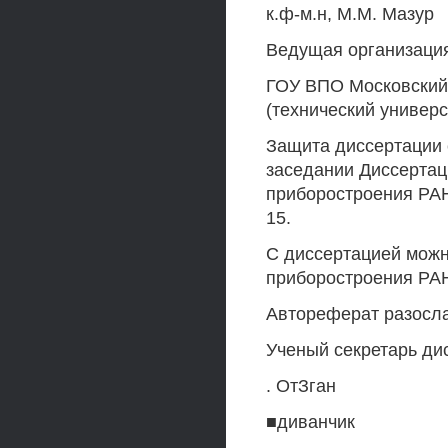
к.ф-м.н, М.М. Мазур
Ведущая организаци
ГОУ ВПО Московский 
(технический универс
Защита диссертации с
заседании Диссертац
приборостроения РАН 
15.
С диссертацией можн
приборостроения РА
Автореферат разосла
Ученый секретарь дис
. ОтЗган
■диванчик