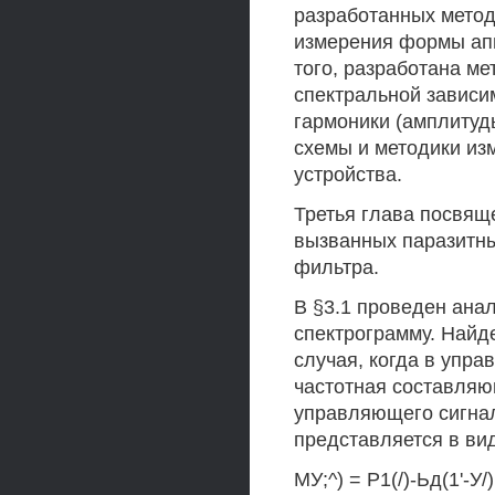
разработанных метод
измерения формы ап
того, разработана м
спектральной зависи
гармоники (амплитуд
схемы и методики из
устройства.
Третья глава посвящ
вызванных паразитны
фильтра.
В §3.1 проведен ана
спектрограмму. Найд
случая, когда в упр
частотная составляю
управляющего сигнал
представляется в ви
МУ;^) = Р1(/)-Ьд(1'-У/) 