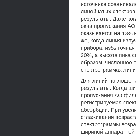
источника сравнивал
линейчатых спектро
результаты. Даже ко
окна пропускания АО
оказывается на 13% 
же, когда линия изл
прибора, избыточная
30%, а высота пика 
образом, численное 
спектрограммах лини
Для линий поглощен
результаты. Когда ш
пропускания АО филь
регистрируемая спек
абсорбции. При увел
сглаживания возраст
спектрограммы возрас
шириной аппаратной 