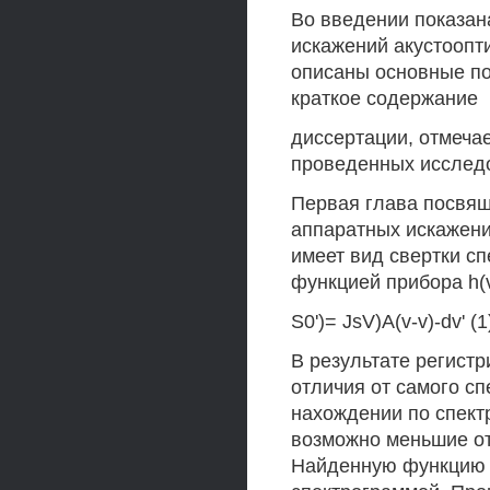
Во введении показан
искажений акустоопт
описаны основные по
краткое содержание
диссертации, отмечае
проведенных исследо
Первая глава посвя
аппаратных искажени
имеет вид свертки сп
функцией прибора h(v
S0')= JsV)A(v-v)-dv' (1
В результате регистр
отличия от самого сп
нахождении по спект
возможно меньшие от
Найденную функцию S