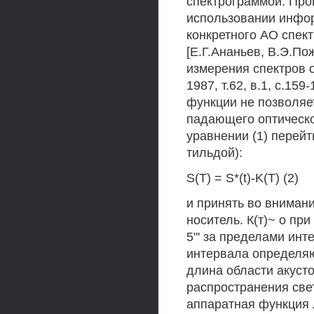
спектрограммой. Про
использовании инфор
конкретного АО спект
[Е.Г.Ананьев, В.Э.По
измерения спектров о
1987, т.62, в.1, с.15
функции не позволяе
падающего оптическо
уравнении (1) перей
тильдой):
S(T) = S*(t)-K(T) (2)
и принять во вниман
носитель. К(т)~ о пр
5"' за пределами инт
интервала определяют
длина области акуст
распространения свет
аппаратная функция 