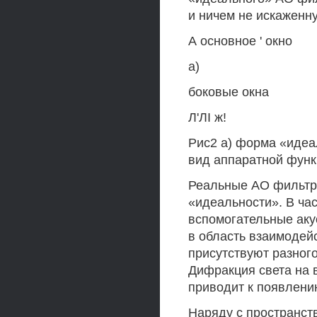
и ничем не искаженн
А основное ' окно
а)
боковые окна
Л'ЛI ж!
Рис2 а) форма «идеа
вид аппаратной функ
Реальные АО фильтр
«идеальности». В ча
вспомогательные акус
в область взаимодей
присутствуют разного
Дифракция света на 
приводит к появлени
Наряду с пространст