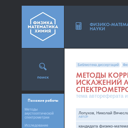
ФИЗИКО-МАТЕМ
НАУКИ
Библиотека диссертаций
Фи
МЕТОДЫ КОРР
поиск
ИСКАЖЕНИЙ 
СПЕКТРОМЕТР
тема автореферата и
Похожие работы
Методы
Лопухов, Николай Вячесл
акустооптической
АВТОР
спектрометрии
Исследование
кандидата физико-матема