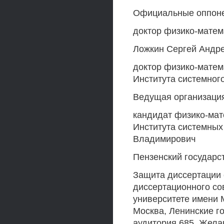
Официальные оппон
доктор физико-матем
Ложкин Сергей Андр
доктор физико-матем
Института системно
Ведущая организаци
кандидат физико-мат
Института системны
Владимирович
Пензенский государс
Защита диссертации с
диссертационного со
университете имени 
Москва, Ленинские го
аудитория 685. Жела