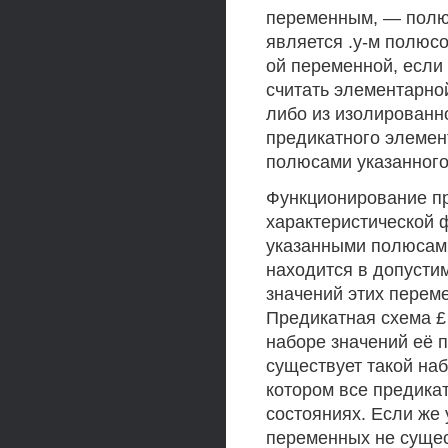
переменным, — полюс
является .у-м полюсо
ой переменной, если
считать элементарной
либо из изолированн
предикатного элемент
полюсами указанного
Функционирование пр
характеристической 
указанными полюсами
находится в допустим
значений этих перем
Предикатная схема £
наборе значений её п
существует такой на
котором все предика
состояниях. Если же
переменных не сущест