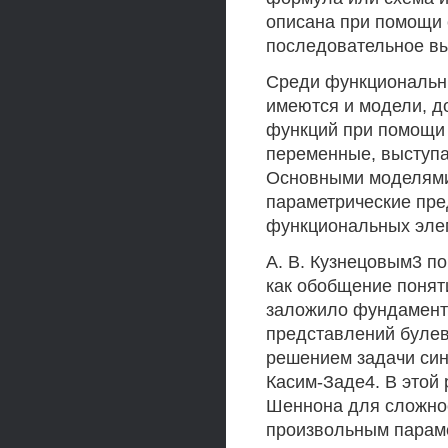
описана при помощи
последовательное в
Среди функциональны
имеются и модели, 
функций при помощи 
переменные, выступа
Основными моделями 
параметрические пре
функциональных элем
A. В. Кузнецовым3 п
как обобщение понят
заложило фундамент
представлений булев
решением задачи син
Касим-Заде4. В этой
Шеннона для сложно
произвольным параме