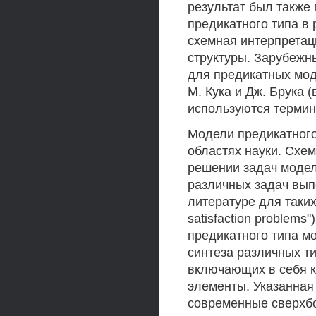
результат был также
предикатного типа в
схемная интерпретац
структуры. Зарубежн
для предикатных мод
М. Кука и Дж. Брука 
используются термины "
Модели предикатного
областях науки. Схем
решении задач модел
различных задач вып
литературе для таких
satisfaction problems
предикатного типа м
синтеза различных т
включающих в себя к
элементы. Указанная 
современные сверхб