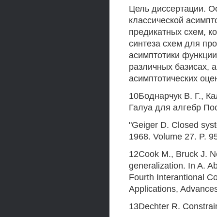
Цель диссертации. О
классической асимпт
предикатных схем, к
синтеза схем для пр
асимптотики функции
различных базисах, а
асимптотических оцен
10Боднарчук В. Г., Ка
Галуа для алгебр Пост
"Geiger D. Closed syste
1968. Volume 27. P. 9
12Cook M., Bruck J. Ne
generalization. In A. A
Fourth Interantional C
Applications, Advances
13Dechter R. Constrai