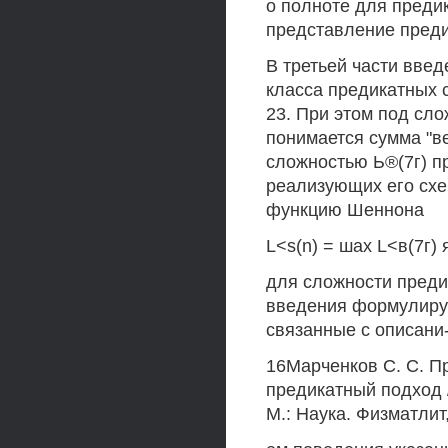
о полноте для преди
представление преди
В третьей части введ
класса предикатных 
23. При этом под сл
понимается сумма "в
сложностью Ь®(7г) п
реализующих его схе
функцию Шеннона
L<s(n) = шах L<в(7г) 
для сложности предик
введения формулиру
связанные с описани
16Марченков С. С. П
предикатный подход /
М.: Наука. Физматлит,