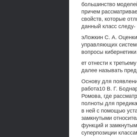
большинство моделей
причем рассматрива
свойств, которые от
данный класс следу-
эЛожкин С. А. Оценк
управляющих систем 
вопросы кибернетики.
ет отнести к третьем
далее называть пред
Основу для появлени
работа10 В. Г. Боднар
Ромова, где рассмат
полноты для предик
в ней с помощью уст
замкнутыми относите
функций и замкнутым
суперпозиции класса