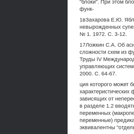
"блоки". При этом бл
функ-
1вЗахарова Е.Ю. Ябл
невырожденных суперп
№ 1. 1972. С. 3-12.
17Ложкин С.А. Об ас
сложности схем из фу
Труды IV Международ
управляющих систем"(
2000. С. 64-67.
ция которого может 
характеристических 
зависящих от непере
в разделе 1.2 вводя
переменных (макроп
переменные) предикат
эквивалентны "отде