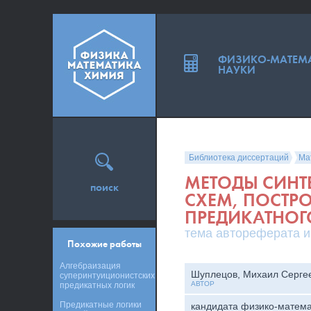
ФИЗИКО-МАТЕМ
НАУКИ
Библиотека диссертаций
Ма
МЕТОДЫ СИНТ
поиск
СХЕМ, ПОСТР
ПРЕДИКАТНОГ
тема автореферата и
Похожие работы
Алгебраизация
Шуплецов, Михаил Серге
суперинтуиционистских
АВТОР
предикатных логик
Предикатные логики
кандидата физико-матема