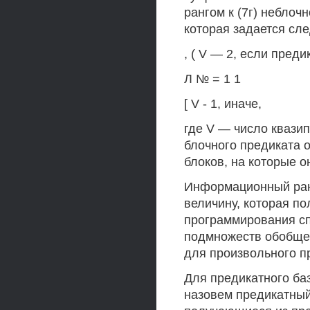
рангом к (7г) неблоч
которая задается сл
, ( V — 2, если пред
Л № = 1 1
[ V - 1, иначе,
где V — число квази
блочного предиката 
блоков, на которые о
Информационный ранг
величину, которая по
программирования сп
подмножеств обобщен
для произвольного п
Для предикатного баз
назовем предикатный