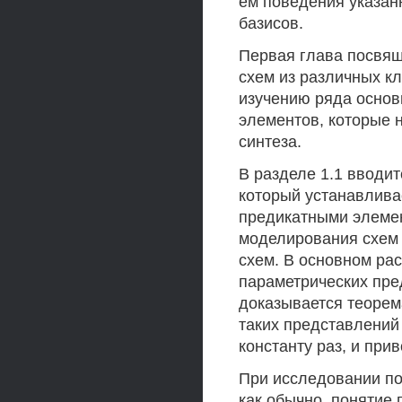
ем поведения указан
базисов.
Первая глава посвя
схем из различных к
изучению ряда основ
элементов, которые 
синтеза.
В разделе 1.1 вводи
который устанавлива
предикатными элемен
моделирования схем 
схем. В основном ра
параметрических пре
доказывается теорем
таких представлений
константу раз, и при
При исследовании по
как обычно, понятие 