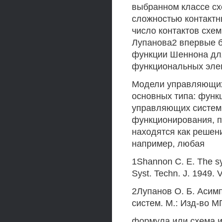
выбранном классе сх
сложностью контактн
число контактов схем
Лупанова2 впервые б
функции Шеннона для
функциональных элем
Модели управляющих
основных типа: функ
управляющих систем 
функционирования, п
находятся как решени
например, любая
1Shannon С. Е. The synt
Syst. Techn. J. 1949. V
2Лупанов О. Б. Асим
систем. M.: Изд-во МГ
формула или схема и