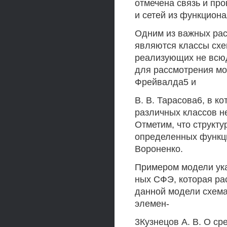
отмечена связь и пр
и сетей из функцион
Одним из важных ра
являются классы схе
реализующих не всюд
для рассмотрения мод
Фрейвалда5 и
B. В. Тарасова6, в 
различных классов н
Отметим, что структу
определенных функций
Вороненко.
Примером модели ука
ных СФЭ, которая ра
данной модели схема
элемен-
3Кузнецов А. В. О с