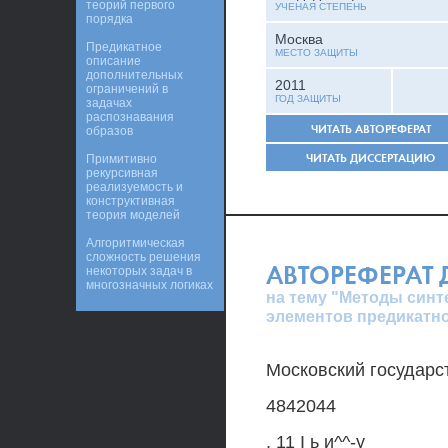
теорий первого
УЧЕНАЯ СТЕПЕНЬ
порядка
Москва
Предикатное
МЕСТО ЗАЩИТЫ
описание
дополнительных
2011
ограничений в
ГОД ЗАЩИТЫ
задачах
распознавания
ЧИТАТЬ АВТОРЕФЕРАТ
образов
ЧИТАТЬ ДИССЕРТАЦИЮ
Примитивно
рекурсивная
реализуемость и
конструктивная
теория моделей
Алгоритмическая
сложность решения
АВТОРЕФЕРАТ
некоторых задач в
многозначных логиках
на тему "Методы синт
элементов предикатно
Московский государс
4842044
. 11 I ь и^^-у