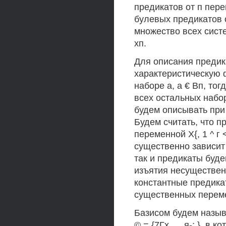
предикатов от п пере
булевых предикатов о
множество всех систе
хп.
Для описания предикат
характеристическую 
наборе а, а € Вп, тогд
всех остальных набор
будем описывать при
Будем считать, что пр
переменной Х{, 1 ^ г 
существенно зависит
так и предикаты буд
изъятия несуществен
константные предика
существенных перем
Базисом будем назыв
© = {7Гх,..., я-;,}, в 