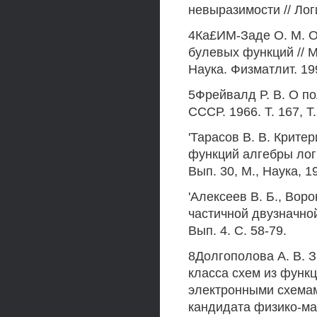
невыразимости // Логи
4Ка£ИМ-Заде О. М. О
булевых функций // М
Наука. Физматлит. 199
5Фрейвалд Р. В. О п
СССР. 1966. Т. 167, Т.
'Тарасов В. В. Крит
функций алгебры логи
Вып. 30, М., Наука, 1
'Алексеев В. Б., Вор
частичной двузначной 
Вып. 4. С. 58-79.
8Долгополова А. В. 
класса схем из функ
электронными схемам
кандидата физико-мат