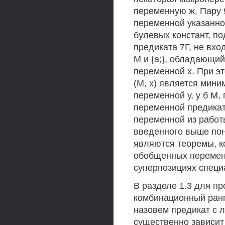
переменную ж. Пару 
переменной указанног
булевых констант, п
предиката 7Г, не вхо
М и {а;}, обладающи
переменной х. При э
(М, х) является мин
переменной у, у б М, 
переменной предикат
переменной из работ
введенного выше пон
являются теоремы, 
обобщенных перемен
суперпозициях специ
В разделе 1.3 для пр
комбинационный ранг 
назовем предикат с 
существенно зависит