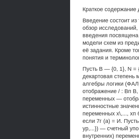
Краткое содержание 
Введение состоит из 
обзор исследований, 
введения посвящена
модели схем из пред
её задания. Кроме то
понятия и терминоло
Пусть В — {0, 1}, N = 
декартовая степень 
алгебры логики (ФАЛ) 
отображение / : Вп В, 
переменных — отобра
истинностные значени
переменных х\,..., х
если 7г (а) = И. Пусть А
ур,...}) — счетный 
внутренних) перемен