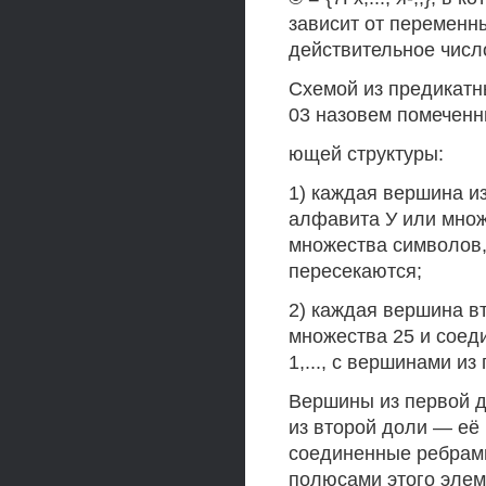
зависит от переменн
действительное число
Схемой из предикатн
03 назовем помечен
ющей структуры:
1) каждая вершина и
алфавита У или множ
множества символов,
пересекаются;
2) каждая вершина в
множества 25 и соед
1,..., с вершинами из
Вершины из первой д
из второй доли — её
соединенные ребрами
полюсами этого элем