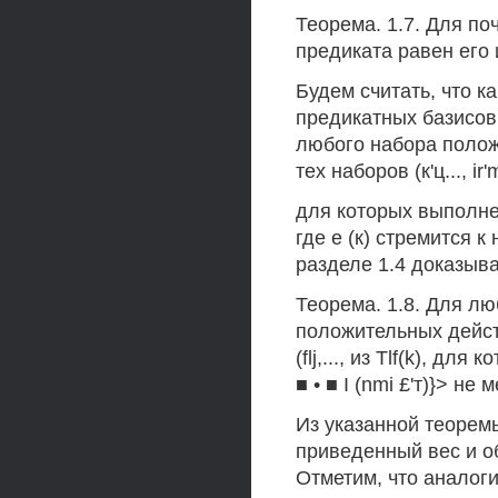
Теорема. 1.7. Для п
предиката равен его
Будем считать, что к
предикатных базисов
любого набора положи
тех наборов (к'ц..., i
для которых выполнен
где е (к) стремится 
разделе 1.4 доказыв
Теорема. 1.8. Для л
положительных действ
(flj,..., из Tlf(k), дл
■ • ■ I (nmi £'т)}> не 
Из указанной теоремы
приведенный вес и 
Отметим, что аналог