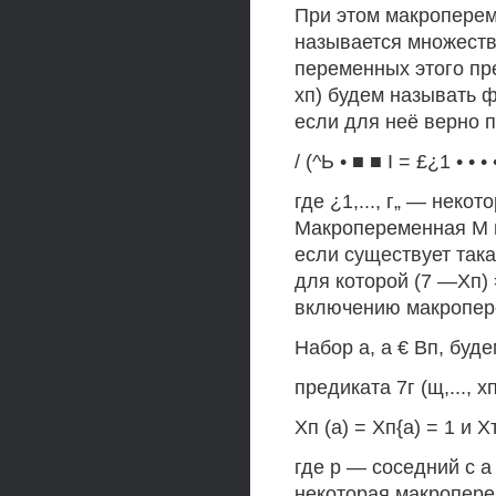
При этом макропереме
называется множество
переменных этого пред
хп) будем называть ф
если для неё верно 
/ (^Ь • ■ ■ I = £¿1 • • • • '
где ¿1,..., г„ — некото
Макропеременная М п
если существует так
для которой (7 —Хп) 
включению макропер
Набор а, а € Вп, бу
предиката 7г (щ,..., х
Хп (а) = Хп{а) = 1 и Хт
где р — соседний с а
некоторая макропере