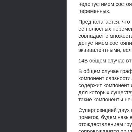
недопустимом состоя
переменных.
Предполагается, что 
её полюсных перемен
совпадает с множеств
допустимом состояни
эквивалентными, есл
14В общем случае вт
В общем случае граф
компонент связности.
содержит компонент 
для которых существу
такие компоненты не
Суперпозицией двух 
пометок, будем назы
отождествлением гру
сопровождается прип