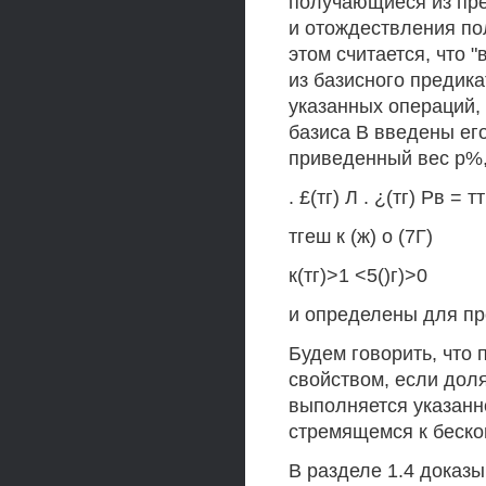
получающиеся из пре
и отождествления по
этом считается, что "
из базисного предика
указанных операций, 
базиса В введены ег
приведенный вес р%,
. £(тг) Л . ¿(тг) Рв = т
тгеш к (ж) о (7Г)
к(тг)>1 <5()г)>0
и определены для пр
Будем говорить, что
свойством, если доля
выполняется указанно
стремящемся к беско
В разделе 1.4 доказ