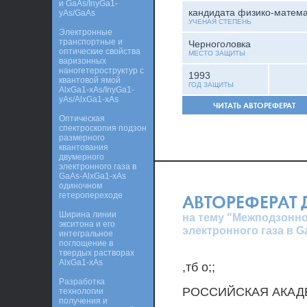
и GaAs/InyGa1-
кандидата физико-матема
yAs/GaAs
УЧЕНАЯ СТЕПЕНЬ
Электронные
транспортные и
Черноголовка
оптические свойства
МЕСТО ЗАЩИТЫ
варизонных
наногетероструктур с
1993
квантовой ямой
ГОД ЗАЩИТЫ
AlxGa1-xAs/InyGa1-
yAs/AlxGa1-xAs
ЧИТАТЬ АВТОРЕФЕРАТ
Оптическая
спектроскопия подзон
размерного
квантования
двумерного
электронного газа в
GaAs-AlxGa1-xAs
одиночном
гетеропереходе
АВТОРЕФЕРАТ
Ширина линии
на тему "Межподзонно
экситона и его
электронного газа в 
интегральное
поглощение в
твердых растворах
AlxGa1-xAs
,тб о;;
Разработка
РОССИЙСКАЯ АКАД
технологии
получения и