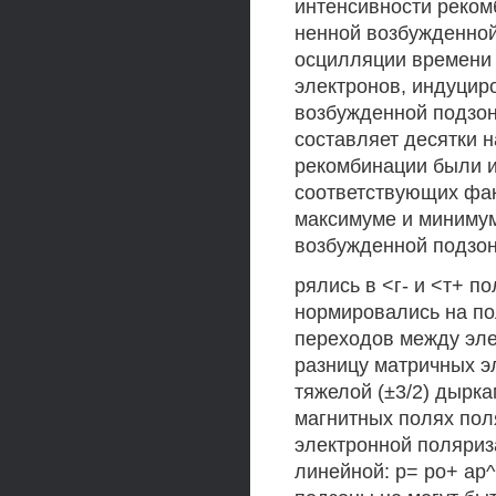
интенсивности реком
ненной возбужденной
осцилляции времени
электронов, индуцир
возбужденной подзон
составляет десятки н
рекомбинации были и
соответствующих фак
максимуме и минимум
возбужденной подзон
рялись в <г- и <т+ п
нормировались на по
переходов между эле
разницу матричных эл
тяжелой (±3/2) дырка
магнитных полях пол
электронной поляриза
линейной: р= ро+ ар