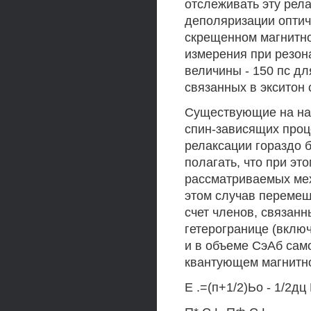
отслеживать эту рела
деполяризации оптич
скрещенном магнитн
измерения при резон
величины - 150 пс д
связанных в экситон 
Существующие на на
спин-зависящих проц
релаксации гораздо 
полагать, что при эт
рассматриваемых мех
этом случав перемеш
счет членов, связанн
гетерогранице (вклю
и в объеме СэАб сам
квантующем магнитн
Е .=(п+1/2)Ьо - 1/2дц