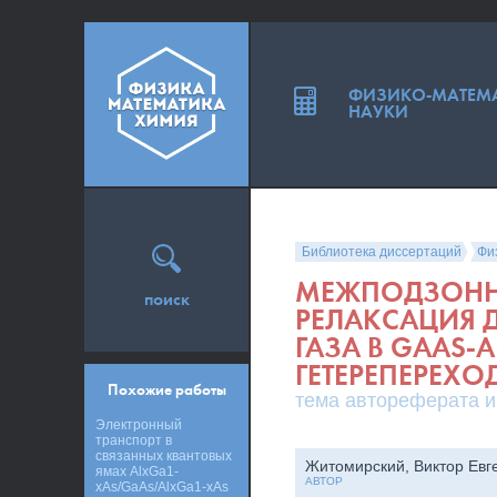
ФИЗИКО-МАТЕМ
НАУКИ
Библиотека диссертаций
Фи
МЕЖПОДЗОННО
поиск
РЕЛАКСАЦИЯ 
ГАЗА В GAAS
ГЕТЕРЕПЕРЕХО
Похожие работы
тема автореферата и
Электронный
транспорт в
связанных квантовых
Житомирский, Виктор Евг
ямах AlxGa1-
АВТОР
xAs/GaAs/AlxGa1-xAs