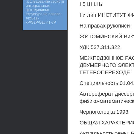
исследование свойств
I 5 Ш ШЬ
интегральных
фотодилдных
структура на основе
I и лип ИНСТИТУТ 
AlxGa1-
xP/GaP/GayIn1-yP
На правах рукописи
ЖИТОМИРСКИЙ Викто
УДК 537.311.322
МЕЖП0Д30НН0Е РА
ДВУМЕРНОГО ЭЛЕКТ
ГЕТЕРОПЕРЕХОДЕ
Специальность 01.04.
Автореферат диссерт
физико-математическ
Черноголовка 1993
ОБЩАЯ ХАРАКТЕРИ
Актуальность темы. 