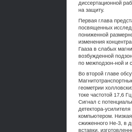
диссертационной раб
на защиту.
Первая глава предст
посвященных исследо
пониженной размерно
изменения концентра
Гааза в слабых магн
возбужденной подзон
по межподзон-ной и 
Во второй главе обс
Магнитотранспортные
геометрии холловски
токе частотой 17,6 Г
Сигнал с потенциаль
детектора-усилителя 
компьютером. Низкая
сжиженного Не-3, в 
вставки, изготовленн