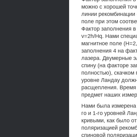
можно с хорошей точ
линии рекомбинации 
поле при этом соотве
Фактор заполнения в
v=2h/Hq. Нами специ
магнитное поле (Н=2,
заполнения 4 на фак
лазера. Двумерные э
спину (на факторе з
полностью), скачком 
уровне Ландау должн
расщепления. Время 
предмет наших измер
Нами была измерена з
го и 1-го уровней Ла
кривыми, как было о
поляризацией реком
спиновой поляризаци