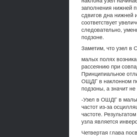
наклона узел начина
заполнения нижней п
сдвигов дна нижней 
соответствует увели
следовательно, умен
подзоне.
Заметим, что узел в
малых полях возник
рассеянию при совпа
Принципиальное отли
ОЩДГ в наклонном п
подзоны, а значит н
-Узел в ОШДГ в малы
частот из-за осцилля
частоте. Результато
узла является инвер
Четвертая глава по