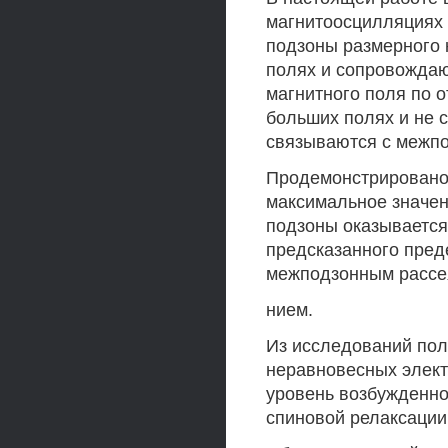
магнитоосцилляциях 
подзоны размерного 
полях и сопровождаю
магнитного поля по 
больших полях и не 
связываются с межп
Продемонстрировано,
максимальное значен
подзоны оказывается
предсказанного преде
межподзонным рассе
нием.
Из исследований по
неравновесных элект
уровень возбужденн
спиновой релаксации