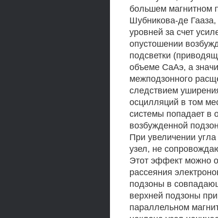
большем магнитном 
Шубникова-де Гааза,
уровней за счет уси
опустошении возбуж
подсветки (приводящ
объеме СаАэ, а значи
межподзонного расще
следствием уширени
осцилляций в том ме
системы попадает в 
возбужденной подзон
При увеличении угла
узел, не сопровожд
Этот эффект можно о
рассеяния электроно
подзоны в совпадающ
верхней подзоны при
параллельном магнит