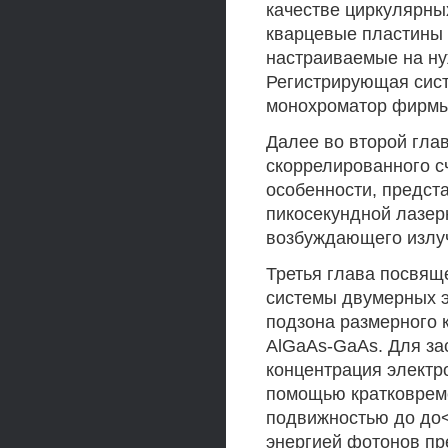
качестве циркулярны
кварцевые пластины 
настраиваемые на ну
Регистрирующая сис
монохроматор фирмы "
Далее во второй гла
скоррелированного с
особенности, предст
пикосекундной лазер
возбуждающего излу
Третья глава посвя
системы двумерных э
подзона размерного 
AlGaAs-GaAs. Для за
концентрация электр
помощью кратковремен
подвижностью до до<
энергией фотонов п