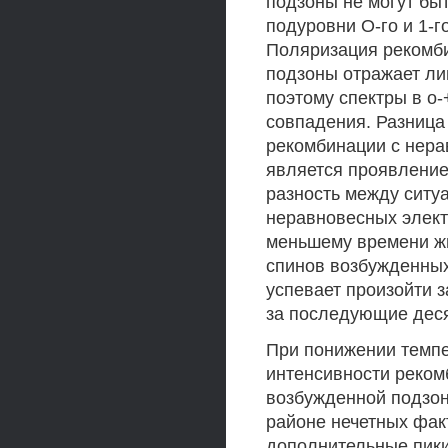
подзоны не могут бы
подуровни О-го и 1-
Поляризация рекомби
подзоны отражает л
поэтому спектры в о-
совпадения. Разница
рекомбинации с нер
является проявление
разность между сит
неравновесных элект
меньшему времени жи
спинов возбужденны
успевает произойти з
за последующие деся
При понижении темпе
интенсивности реком
возбужденной подзо
районе нечетных фак
дополнительные пики