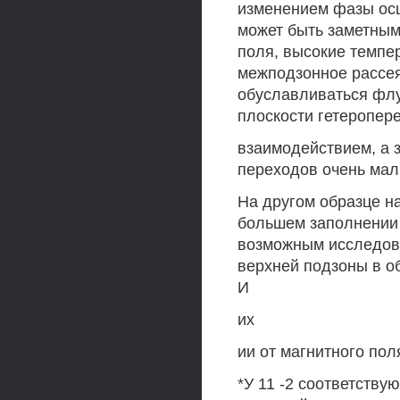
изменением фазы осц
может быть заметны
поля, высокие темпер
межподзонное рассея
обуславливаться флу
плоскости гетеропер
взаимодействием, а 
переходов очень мал
На другом образце н
большем заполнении 
возможным исследова
верхней подзоны в о
И
их
ии от магнитного по
*У 11 -2 соответству