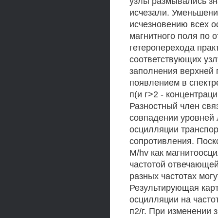
узлы размывались зн
исчезали. Уменьшени
исчезновению всех о
магнитного поля по 
гетероперехода прак
соответствующих узл
заполнения верхней 
появлением в спектре
п(и г>2 - концентрац
Разностный член свя
совпадении уровней 
осцилляции транспор
сопротивления. Поско
M/hv как магнитоосц
частотой отвечающей
разных частотах мог
Результирующая карт
осцилляции на частот
п2/г. При изменении 