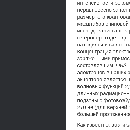
интенсивности реком
неравновесно запол
размерного квантова
масштабов спиновой 
исследовались спект
гетеропереходе с дыр
находился в г-слое н
Концентрация электр
заряженными примеся
составлявшим 225Ä. 
электронов в наших 
акцепторе является 
волновых функций 2Д
длинных радиационн
подзоны с фотовозбу
270 не (для верхней 
большей протяженнос
Как известно, возни