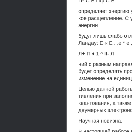
П* С Ь Пф С Ь
определяет энергию 
кое расщепление. С 
энергии
будут лишь слабо от
Ландау: Е « Е . ,е * 
Л+ П ♦ 1 ^ II- Л
ний с разным направл
будет определять пр
изменение на единиц
Целью данной работ
тивления при заполн
квантования, а такж
двумерных электроно
Научная новизна.
В настоящей работе 