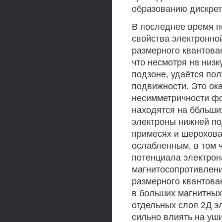
образованию дискретн
В последнее время п
свойства электронно
размерного квантова
что несмотря на низ
подзоне, удаётся по
подвижности. Это ока
несимметричности ф
находятся на ббльши
электроны нижней по
примесях и шерохова
ослабленным, в том 
потенциала электрон
магнитосопротивлени
размерного квантова
в больших магнитных 
отдельных слоя 2Д э
сильно влиять на уши