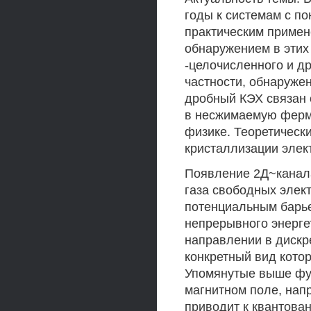
годы к системам с по
практическим примене
обнаружением в эти
-целочисленного и д
частности, обнаруже
дробный КЭХ связан 
в несжимаемую ферми
физике. Теоретическ
кристаллизации элект
Появление 2Д~канала
газа свободных элек
потенциальным барье
непрерывного энергет
направлении в дискр
конкретный вид кото
Упомянутые выше фу
магнитном поле, нап
приводит к квантова