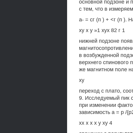
основной подзоне и п
с тем, что в измеряем
а- = сг (п ) + <г (п )
ху х у »1 хух 82 г 1
нижней подзоне появ
магнитосопротивлени
в возбужденной подзо
верхнего спинового 
же магнитном поле н
ху
переход с плато, соо
9. Исследуемый пик 
при изменении фактор
зависимость а = р /{р
хх х х х у ху 4