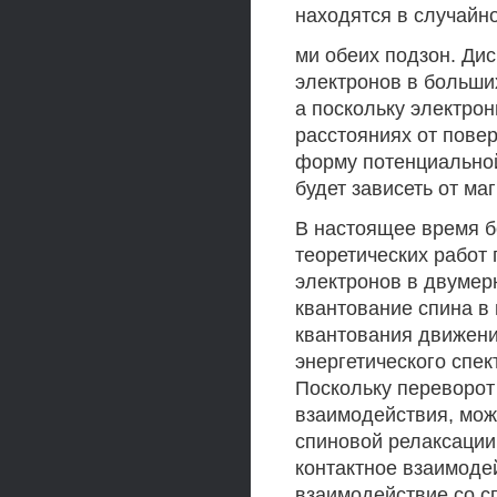
находятся в случайн
ми обеих подзон. Дис
электронов в больши
а поскольку электро
расстояниях от пове
форму потенциально
будет зависеть от ма
В настоящее время б
теоретических работ
электронов в двумер
квантование спина в
квантования движени
энергетического спек
Поскольку переворот
взаимодействия, мож
спиновой релаксации
контактное взаимоде
взаимодействие со с