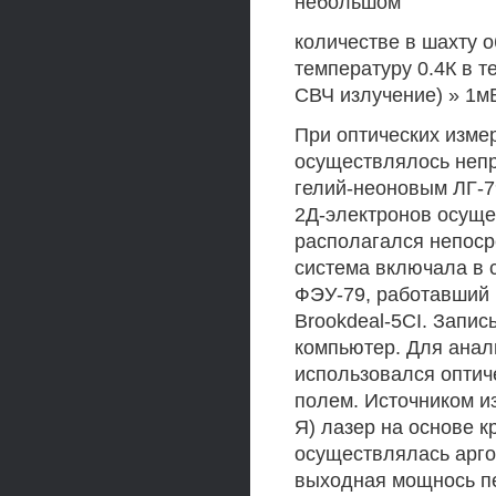
небольшом
количестве в шахту 
температуру 0.4К в т
СВЧ излучение) » 1мВ
При оптических изме
осуществлялось непр
гелий-неоновым ЛГ-7
2Д-электронов осуще
располагался непоср
система включала в 
ФЭУ-79, работавший 
Brookdeal-5CI. Запи
компьютер. Для ана
использовался оптич
полем. Источником и
Я) лазер на основе к
осуществлялась арго
выходная мощнось пе