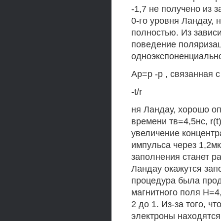
-1,7 не получено из з
0-го уровня Ландау, 
полностью. Из зависим
поведение поляризац
одноэкспоненциально
Ар=р -р , связанная 
-t/r
ня Ландау, хорошо оп
времени тв=4,5нс, r(
увеличение концентр
импульса через 1,2мк
заполнения станет ра
Ландау окажутся зап
процедура была про
магнитного поля Н=4,
2 до 1. Из-за того, ч
электроны находятся