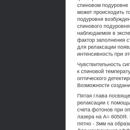
спиновом подуровне 
может происходить т
подуровня возбужден
спинового подуровня
наблюдаемое в экспе
фактор заполнения с
для релаксации появ
интенсивность при эт
Чувствительность си
к спиновой температ
оптического детектир
Возможности создани
Пятая глава посвящ
релаксации с помощ
счета фотонов при о
лазера на А= 6050Я.
пятно - Змм на образ