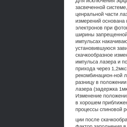
Для исключения эффе
засвеченной системе
ценральной части ла
измерений основана 
электронов при фото
ширины запрещенной
импульсах накачива
установившуюся зави
скачкообразное изме
импульса лазера и 
прихода через 1,2мк
рекомбинацион-ной 
разницу в положении
лазера (задержка 1мк
Изменение положения
в хорошем приближен
процессы спиновой р
ции после скачкообр
Фактор заполнения в