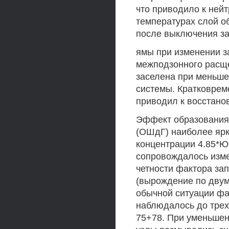
что приводило к ней
температурах слой о
после выключения за
ямы при изменении з
межподзонного расщ
заселена при меньше
системы. Кратковрем
приводил к восстано
Эффект образования 
(ОШдГ) наиболее ярк
концентрации 4.85*Ю1
сопровождалось изм
четности фактора за
(вырождение по двум 
обычной ситуации фа
наблюдалось до трех
75+78. При уменьшен