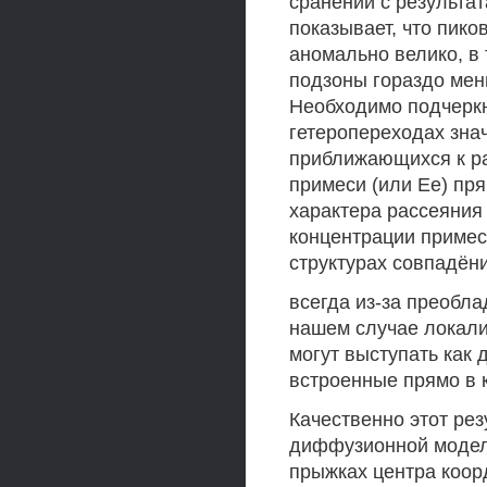
сранении с результат
показывает, что пик
аномально велико, в 
подзоны гораздо мен
Необходимо подчеркн
гетеропереходах зна
приближающихся к р
примеси (или Ее) пр
характера рассеяния
концентрации примес
структурах совпадён
всегда из-за преобл
нашем случае локали
могут выступать как
встроенные прямо в 
Качественно этот рез
диффузионной модели
прыжках центра коор