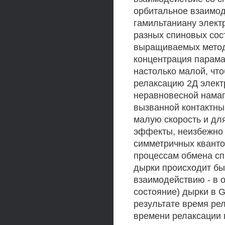
орбитальное взаимод
гамильтаниану элек
разных спиновых сос
выращиваемых метод
концентрация парама
настолько малой, чт
релаксацию 2Д элект
неравновесной намаг
вызванной контактны
малую скорость и дл
эффекты, неизбежно 
симметричных кванто
процессам обмена сп
дырки происходит бы
взаимодействию - в о
состояние) дырки в 
результате время ре
времени релаксации 