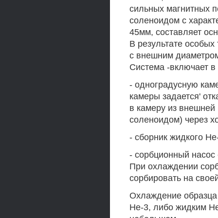
сильных магнитных 
соленоидом с характ
45мм, составляет осн
В результате особых
с внешним диаметром
Система -включает в 
- одноградусную кам
камеры задается' отк
в камеру из внешней
соленоидом) через х
- сборник жидкого Не
- сорбционный насос
При охлаждении сорб
сорбировать на свое
Охлаждение образца
Не-3, либо жидким Н