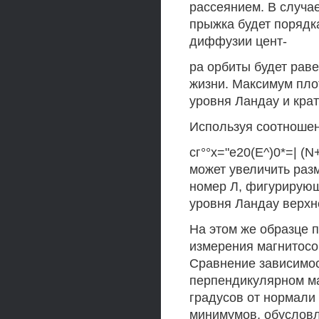
рассеянием. В случа
прыжка будет порядк
диффузии цент-
ра орбиты будет раве
жизни. Максимум пло
уровня Ландау и крат
Используя соотноше
сг°°х="е20(Е^)0*=| (
может увеличить разм
номер Л, фигурирующ
уровня Ландау верхн
На этом же образце 
измерения магнитосо
Сравнение зависимос
перпендикулярном ма
градусов от нормали
минимумов, обуслов