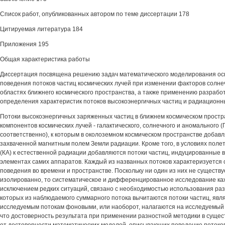
Список работ, опубликованных автором по теме диссертации 178
Цитируемая литература 184
Приложения 195
Общая характеристика работы
Диссертация посвящена решению задач математического моделирования ос
поведения потоков частиц космических лучей при изменении факторов солне
областях ближнего космического пространства, а также применению разраб
определения характеристик потоков высокоэнергичных частиц и радиационны
Потоки высокоэнергичных заряженных частиц в ближнем космическом простра
компонентов космических лучей - галактического, солнечного и аномального (
соответственно), к которым в околоземном космическом пространстве добавл
захваченной магнитным полем Земли радиации. Кроме того, в условиях поле
(КА) к естественной радиации добавляются потоки частиц, индуцированные 
элементах самих аппаратов. Каждый из названных потоков характеризуется
поведения во времени и пространстве. Поскольку ни один из них не существу
изолированно, то систематическое и дифференцированное исследование кажд
исключением редких ситуаций, связано с необходимостью использования раз
которых из наблюдаемого суммарного потока вычитаются потоки частиц, яв
исследуемым потокам фоновыми, или наоборот, налагаются на исследуемый 
что достоверность результата при применении разностной методики в сущес