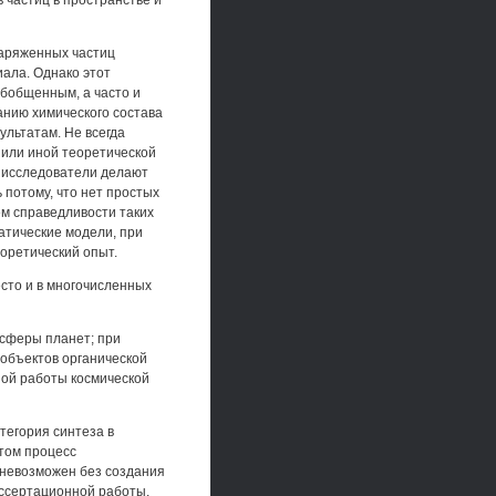
 частиц в пространстве и
заряженных частиц
ала. Однако этот
обобщенным, а часто и
анию химического состава
ультатам. Не всегда
 или иной теоретической
 исследователи делают
потому, что нет простых
м справедливости таких
атические модели, при
оретический опыт.
есто и в многочисленных
осферы планет; при
объектов органической
ной работы космической
тегория синтеза в
том процесс
 невозможен без создания
иссертационной работы,