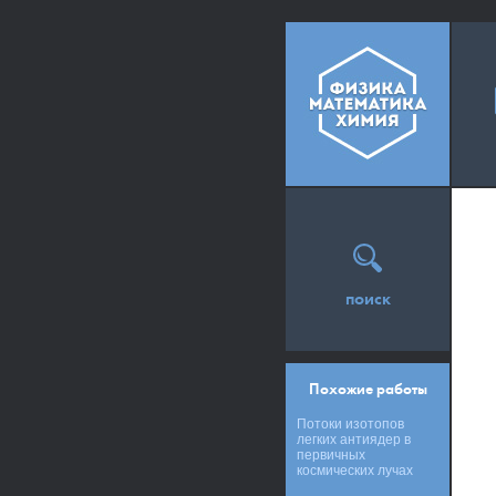
поиск
Похожие работы
Потоки изотопов
легких антиядер в
первичных
космических лучах