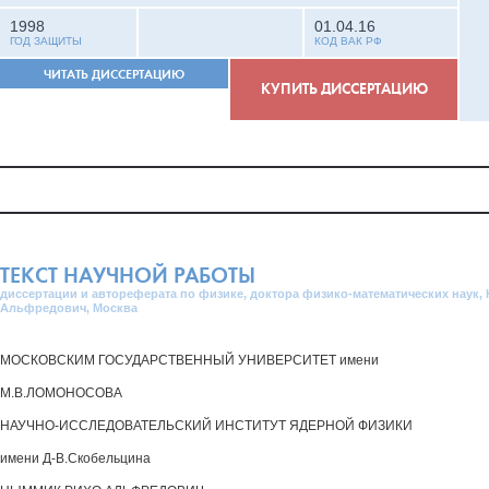
1998
01.04.16
ГОД ЗАЩИТЫ
КОД ВАК РФ
ЧИТАТЬ ДИССЕРТАЦИЮ
КУПИТЬ ДИССЕРТАЦИЮ
ТЕКСТ НАУЧНОЙ РАБОТЫ
диссертации и автореферата по физике, доктора физико-математических наук,
Альфредович, Москва
МОСКОВСКИМ ГОСУДАРСТВЕННЫЙ УНИВЕРСИТЕТ имени
М.В.ЛОМОНОСОВА
НАУЧНО-ИССЛЕДОВАТЕЛЬСКИЙ ИНСТИТУТ ЯДЕРНОЙ ФИЗИКИ
имени Д-В.Скобельцина