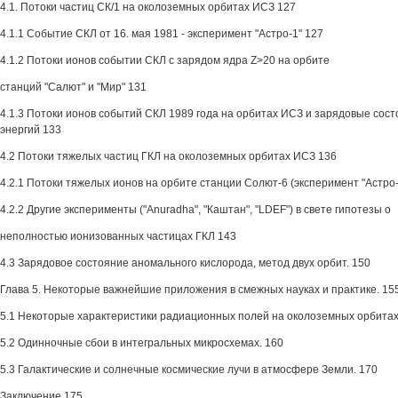
4.1. Потоки частиц СК/1 на околоземных орбитах ИСЗ 127
4.1.1 Событие СКЛ от 16. мая 1981 - эксперимент "Астро-1" 127
4.1.2 Потоки ионов событии СКЛ с зарядом ядра Z>20 на орбите
станций "Салют" и "Мир" 131
4.1.3 Потоки ионов событий СКЛ 1989 года на орбитах ИСЗ и зарядовые сос
энергий 133
4.2 Потоки тяжелых частиц ГКЛ на околоземных орбитах ИСЗ 136
4.2.1 Потоки тяжелых ионов на орбите станции Солют-6 (эксперимент "Астро-
4.2.2 Другие эксперименты ("Anuradha", "Каштан", "LDEF") в свете гипотезы о
неполностью ионизованных частицах ГКЛ 143
4.3 Зарядовое состояние аномального кислорода, метод двух орбит. 150
Глава 5. Некоторые важнейшие приложения в смежных науках и практике. 15
5.1 Некоторые характеристики радиационных полей на околоземных орбитах
5.2 Одинночные сбои в интегральных микросхемах. 160
5.3 Галактические и солнечные космические лучи в атмосфере Земли. 170
Заключение 175