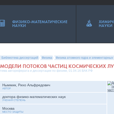
ФИЗИКО-МАТЕМАТИЧЕСКИЕ
ХИМИЧ
НАУКИ
НАУКИ
Библиотека диссертаций
Физика
Физика атомного ядра и элементарных 
МОДЕЛИ ПОТОКОВ ЧАСТИЦ КОСМИЧЕСКИХ ЛУ
тема автореферата и диссертации по физике, 01.04.16 ВАК РФ
Ныммик, Рихо Альфредович
АВТОР
доктора физико-математических наук
УЧЕНАЯ СТЕПЕНЬ
Москва
МЕСТО ЗАЩИТЫ