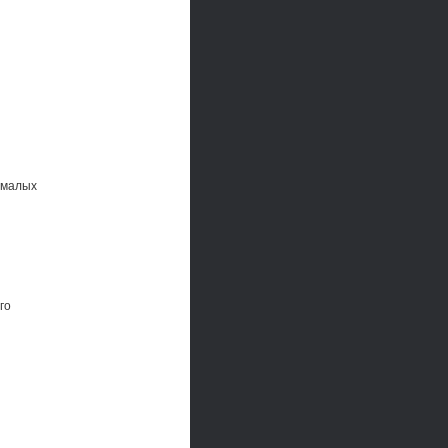
 малых
го