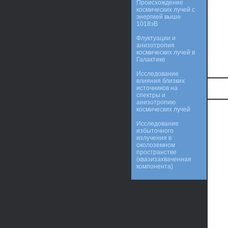
Происхождение
космических лучей с
энергией выше
1018эВ
Флуктуации и
анизотропия
космических лучей в
Галактике
Исследование
влияния близких
источников на
спектры и
анизотропию
космических лучей
Исследование
избыточного
излучения в
околоземном
пространстве
(квазизахваченная
компонента)