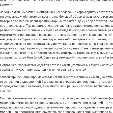
от достоверности математических моделей, описывающих поведение потоков
времени.
За годы активных экспериментальных исследований характеристик потоков 
космических лучей накоплен достаточно большой объем фактического матери
материал во многом носит фрагментарный характер, до сих пор остается не
противоречивым. Так, например, многочисленные эксперименты по исследов
разных компонент космических лучей не всегда приводили к совместимым рез
математическое описание вида энергетического спектра для сравнения с той
концепцией выбирается соответствующей наиболее адекватной. Бывает, что
по полученным экспериментальным результатам неправильные выводы лишь 
модельных представлений, которые могли бы служить объективным критерие
выводов. При всех таких обстоятельствах критерием могли бы служить матем
создании которых был бы обобщен весь имеющийся экспериментальный и те
Острая необходимость в моделях потоков частиц космических лучей имеет м
смежных науках, например, при изучении солнечно-земных
связей; при решении проблем воздействия высокоэнергичных частиц на атм
обеспечении радиационной безопасности в космосе для жизнедеятельности 
природы вообще и человека, в частности; при решении проблем бесперебой
техники.
Создание математических моделей потоков частиц является обобщением (ка
мышлении) имеющихся экспериментальных и теоретических сведений. При э
моделирования с необходимостью включает процесс исследования, который
модели. Это обстоятельство обуславливает способ изложения материала д