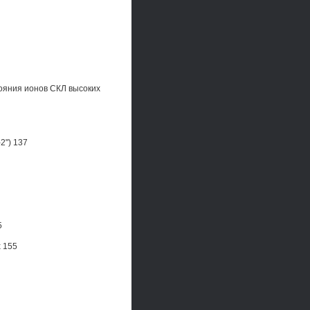
тояния ионов СКЛ высоких
2") 137
5
 155