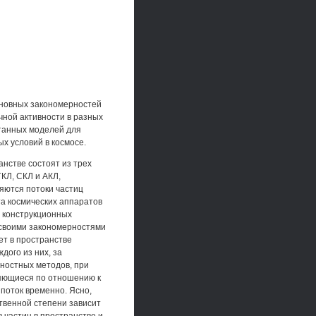
новных закономерностей
чной активности в разных
отанных моделей для
х условий в космосе.
нстве состоят из трех
ГКЛ, СКЛ и АКЛ,
яются потоки частиц
та космических аппаратов
в конструкционных
 своими закономерностями
ет в пространстве
ого из них, за
ностных методов, при
ляющиеся по отношению к
поток временно. Ясно,
твенной степени зависит