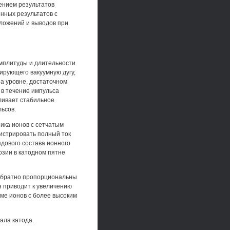
ением результатов
нных результатов с
оложений и выводов при
амплитуды и длительности
ирующего вакуумную дугу,
а уровне, достаточном
 в течение импульса
вливает стабильное
льсов.
ика ионов с сетчатым
истрировать полный ток
ядового состава ионного
зии в катодном пятне
 обратно пропорциональны
я приводит к увеличению
зме ионов с более высоким
ала катода.