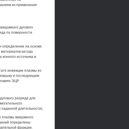
ваниям их применения
вакуумного дугового
яда по поверхности
и определение на основе
 материалов катода
а ионного источника в
тате инжекции плазмы из
 ловушку и последующем
ловиях ЭЦР.
дугового разряда для
омогательного
 заданной длительности).
з плазмы вакуумного
ований определены
капельной фракции.