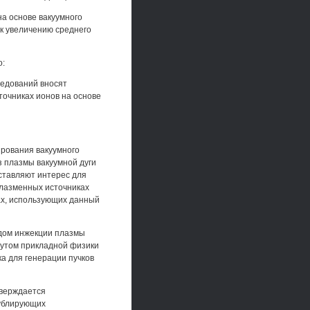
на основе вакуумного
 к увеличению среднего
о:
ледований вносят
точниках ионов на основе
ирования вакуумного
з плазмы вакуумной дуги
ставляют интерес для
плазменных источниках
ах, использующих данный
одом инжекции плазмы
тутом прикладной физики
а для генерации пучков
тверждается
дублирующих