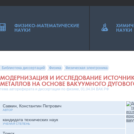
ФИЗИКО-МАТЕМАТИЧЕСКИЕ
ХИМИЧ
НАУКИ
НАУКИ
Библиотека диссертаций
Физика
Физическая электроника
МОДЕРНИЗАЦИЯ И ИССЛЕДОВАНИЕ ИСТОЧНИ
МЕТАЛЛОВ НА ОСНОВЕ ВАКУУМНОГО ДУГОВОГ
тема автореферата и диссертации по физике, 01.04.04 ВАК РФ
Савкин, Константин Петрович
АВТОР
кандидата технических наук
УЧЕНАЯ СТЕПЕНЬ
Томск