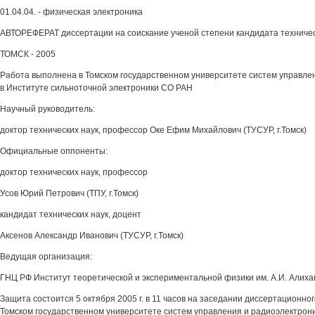
01.04.04. - физическая электроника
АВТОРЕФЕРАТ диссертации на соискание ученой степени кандидата техничес
ТОМСК - 2005
Работа выполнена в Томском государственном университете систем управле
в Институте сильноточной электроники СО РАН
Научный руководитель:
доктор технических наук, профессор Оке Ефим Михайлович (ТУСУР, г.Томск)
Официальные оппоненты:
доктор технических наук, профессор
Усов Юрий Петрович (ТПУ, г.Томск)
кандидат технических наук, доцент
Аксенов Александр Иванович (ТУСУР, г.Томск)
Ведущая организация:
ГНЦ РФ Институт теоретической и экспериментальной физики им. А.И. Алихано
Защита состоится 5 октября 2005 г. в 11 часов на заседании диссертационног
Томском государственном университете систем управления и радиоэлектроники