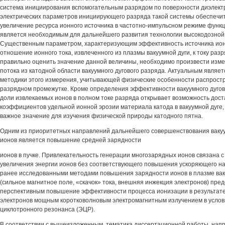
система инициирования вспомогательным разрядом по поверхности диэлект
электрических параметров инициирующего разряда такой системы обеспечи
увеличение ресурса ионного источника в частотно-импульсном режиме функ
является необходимым для дальнейшего развития технологии высокодозной
Существенным параметром, характеризующим эффективность источника ион
отношение ионного тока, извлеченного из плазмы вакуумной дуги, к току разр
правильно оценить значение данной величины, необходимо произвести изме
потока из катодной области вакуумного дугового разряда. Актуальным являе
методики этого измерения, учитывающей физические особенности распрост
разрядном промежутке. Кроме определения эффективности вакуумного дугов
доли извлекаемых ионов в полном токе разряда открывает возможность дост
коэффициентов удельной ионной эрозии материала катода в вакуумной дуге, 
важное значение для изучения физической природы катодного пятна.
Одним из приоритетных направлений дальнейшего совершенствования вакуу
ионов является повышение средней зарядности
ионов в пучке. Привлекательность генерации многозарядных ионов связана 
увеличения энергии ионов без соответствующего повышения ускоряющего н
ранее исследованными методами повышения зарядности ионов в плазме ваку
(сильное магнитное поле, «скачок» тока, внешняя инжекция электронов) пре
перспективным повышение эффективности процесса ионизации в результат
электронов мощным коротковолновым электромагнитным излучением в услов
циклотронного резонанса (ЭЦР).
В соответствии с вышеизложенным, тематика диссертационной работы, нап