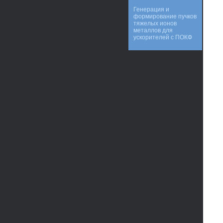
Генерация и
формирование пучков
тяжелых ионов
металлов для
ускорителей с ПОКФ