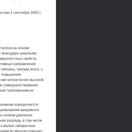
слан 1 сентября 2005 г.
еталлов на основе
и благодаря широкому
оверхностных свойств
ективные направления
связаны, прежде всего, с
, повышения
в металлов более высокой
му совершенствованию
нным требованиям их
основном определяется
циирования вакуумного
но низком давлении
ния разряда, в том числе
еть малые габаритные
ниям во многом отвечает