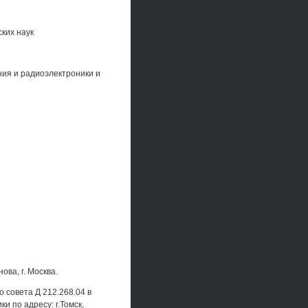
ких наук
ния и радиоэлектроники и
ва, г. Москва.
о совета Д 212.268.04 в
 по адресу: г.Томск,