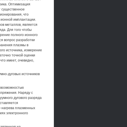
рика. Оптимизация
т существенное
ционирования, что
 ионной имплантации.
ов металлов, является
яда. Для того чтобы
рение полного ионного
тся вопрос разработки
ранения плазмы в
ого источника, измерение
аточно точной оценки
что имеет, очевидно,
мно-дуговых источников
с возможностью
апряжения. Наряду с
умного дугового разряда
дставляется
е нагрева плазменных
иях электронного
равленная на