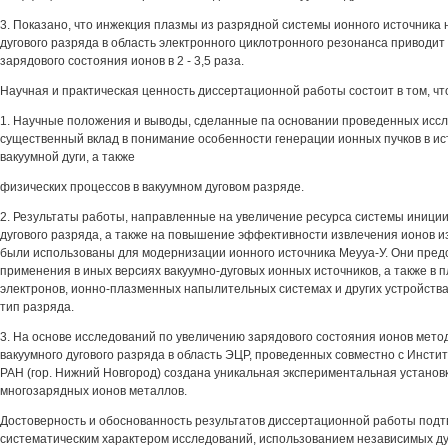
3. Показано, что инжекция плазмы из разрядной системы ионного источника 
дугового разряда в область электронного циклотронного резонанса приводит
зарядового состояния ионов в 2 - 3,5 раза.
Научная и практическая ценность диссертационной работы состоит в том, чт
1. Научные положения и выводы, сделанные па основании проведенных исс
существенный вклад в понимание особенности генерации ионных пучков в ис
вакуумной дуги, а также
физических процессов в вакуумном дуговом разряде.
2. Результаты работы, направленные на увеличение ресурса системы иници
дугового разряда, а также на повышение эффективности извлечения ионов и
были использованы для модернизации ионного источника Меууа-У. Они пред
применения в иных версиях вакуумно-дуговых ионных источников, а также в 
электронов, ионно-плазменных напылительных системах и других устройств
тип разряда.
3. На основе исследований по увеличению зарядового состояния ионов мет
вакуумного дугового разряда в область ЭЦР, проведенных совместно с Инсти
РАН (гор. Нижний Новгород) создана уникальная экспериментальная установк
многозарядных ионов металлов.
Достоверность и обоснованность результатов диссертационной работы под
систематическим характером исследований, использованием независимых 