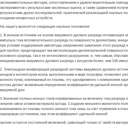
экспериментальных методик, сопоставлением и удовлетворительным совпад
экспериментов с результатами численных оценок, а также сравнением получе
результатами других исследователей, практической реализацией научных п
создании конкретных устройств.
На защиту выносятся следующие научные положения:
1. В ионном источнике на основе вакуумного дугового разряда оптимизация 
импульса тока вспомогательного разряда по поверхности диэлектрика, иници
при условии поддержания амплитуды напряжения зажигания этого разряда н
для пробоя, предотвращает как металлизацию диэлектрической поверхности
основного разряда, так и ее интенсивное разрушение, и, тем самым, обусла
инициирование вакуумного дугового разряда с ресурсом более, чем 106 импу
2. Электродная конфигурация разрядной системы вакуумного дугового источн
анодом и коллектором ионов, выполненными в виде полусфер, позволяет рег
ионного пучка, извлекаемый из плазмы, что одновременно с измерением зар
потока делает возможным определение коэффициентов удельной ионной эро
вакуумной дуги.
3 Значения полных ионных токов нормированных на величину тока разряда
энергии связи атомов материала катода. Создание внешнего магнитного пол
извлекаемого из плазмы полного ионного тока лишь за счет появления в пла
зарядовым состоянием, при этом коэффициент удельной ионной
эрозии остается постоянной величиной, зависящей только от свойств матери