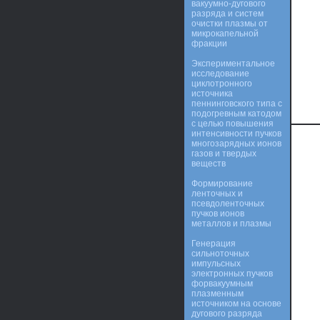
вакуумно-дугового
разряда и систем
очистки плазмы от
микрокапельной
фракции
Экспериментальное
исследование
циклотронного
источника
пеннинговского типа с
подогревным катодом
с целью повышения
интенсивности пучков
многозарядных ионов
газов и твердых
веществ
Формирование
ленточных и
псевдоленточных
пучков ионов
металлов и плазмы
Генерация
сильноточных
импульсных
электронных пучков
форвакуумным
плазменным
источником на основе
дугового разряда