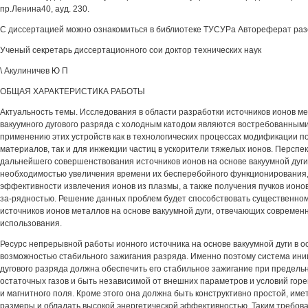
пр.Ленина40, ауд. 230.
С диссертацией можно ознакомиться в библиотеке ТУСУРа Автореферат разо
Ученый секретарь диссертационного сои доктор технических наук
\ Акулиничев Ю П
ОБЩАЯ ХАРАКТЕРИСТИКА РАБОТЫ
Актуальность темы. Исследования в области разработки источников ионов м
вакуумного дугового разряда с холодным катодом являются востребованным
применению этих устройств как в технологических процессах модификации п
материалов, так и для инжекции частиц в ускорители тяжелых ионов. Персп
дальнейшего совершенствования источников ионов на основе вакуумной дуги 
необходимостью увеличения времени их бесперебойного функционирования
эффективности извлечения ионов из плазмы, а также получения пучков ионо
за-рядностью. Решение данных проблем будет способствовать существенно
источников ионов металлов на основе вакуумной дуги, отвечающих совреме
использования.
Ресурс непрерывной работы ионного источника на основе вакуумной дуги в 
возможностью стабильного зажигания разряда. Именно поэтому система ини
дугового разряда должна обеспечить его стабильное зажигание при предель
остаточных газов и быть независимой от внешних параметров и условий горе
и магнитного поля. Кроме этого она должна быть конструктивно простой, им
размеры и обладать высокой энергетической эффективностью. Таким требова