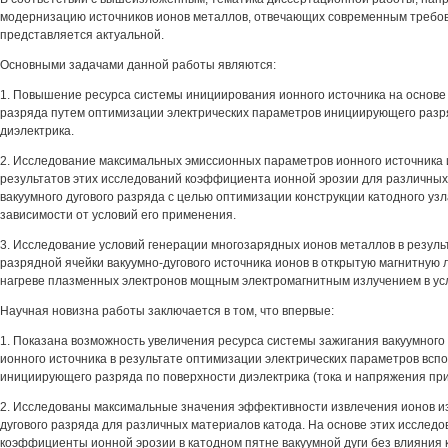
модернизацию источников ионов металлов, отвечающих современным требо
представляется актуальной.
Основными задачами данной работы являются:
1. Повышение ресурса системы инициирования ионного источника на основе 
разряда путем оптимизации электрических параметров инициирующего разр
диэлектрика.
2. Исследование максимальных эмиссионных параметров ионного источника 
результатов этих исследований коэффициента ионной эрозии для различных
вакуумного дугового разряда с целью оптимизации конструкции катодного узл
зависимости от условий его применения.
3. Исследование условий генерации многозарядных ионов металлов в резуль
разрядной ячейки вакуумно-дугового источника ионов в открытую магнитную
нагреве плазменных электронов мощным электромагнитным излучением в ус
Научная новизна работы заключается в том, что впервые:
1. Показана возможность увеличения ресурса системы зажигания вакуумного 
ионного источника в результате оптимизации электрических параметров всп
инициирующего разряда по поверхности диэлектрика (тока и напряжения при
2. Исследованы максимальные значения эффективности извлечения ионов и
дугового разряда для различных материалов катода. На основе этих исслед
коэффициенты ионной эрозии в катодном пятне вакуумной дуги без влияния 