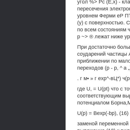
угол %> Рс (Е,х) - кл
пересечения электрон
уровнем Ферми еР ПТ
(у) с поверхностью. 
по всем состояниям ч
р ~> ® лежат ниже уро
При достаточно больш
соударений частицы 
приближении по мало
переходов (р - р, ^ а
. г м• » г ехр^-вЦ*) ч(р
где U, = U(pt) что с 
соответствующим выр
потенциалом Борна,
U(p) = Bexp(-bp), (16)
заменой переменной и