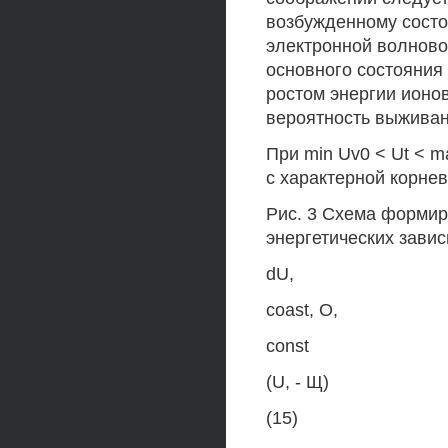
возбужденному состо
электронной волново
основного состояния а«
ростом энергии ионов
вероятность выживан
При min Uv0 < Ut < 
с характерной корне
Рис. 3 Схема формир
энергетических зави
dU,
coast, О,
const
(U, - Щ)
(15)