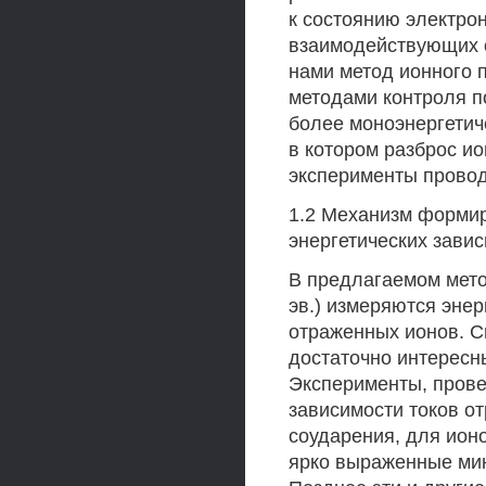
к состоянию электро
взаимодействующих 
нами метод ионного 
методами контроля п
более моноэнергетич
в котором разброс и
эксперименты провод
1.2 Механизм формир
энергетических завис
В предлагаемом мето
эв.) измеряются энер
отраженных ионов. С
достаточно интересн
Эксперименты, провед
зависимости токов о
соударения, для ионо
ярко выраженные мини