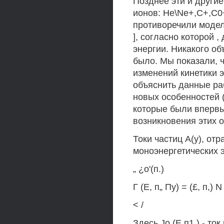
Позднее эти и други
ионов: He\Ne+,C+,C0+
противоречили модел
], согласно которой 
энергии. Никакого о
было. Мы показали, ч
изменений кинетики 
объяснить данные раб
новых особенностей (
которые были впервы
возникновения этих 
Токи частиц А(у), от
моноэнергетических 
„ ¿о'(п.)
Г (Е, п„ Пу) = (£, п,) N 
< /
Здесь Jo (Е,п1 ) - т