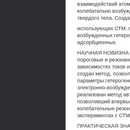
взаимодействий атом
колебательно возбуж
твердого тела. Созд
использующих СТМ, п
возбужденных гетеро
адсорбционных.
НАУЧНАЯ НОВИЗНА О
пороговые и резонан
зависимостях токов 
создан метод, позво
параметры гетероген
электронно-возбужде
реализован метод ав
позволивший впервые
колебательные резон
экспериментах с СТМ
ПРАКТИЧЕСКАЯ ЗНАЧ