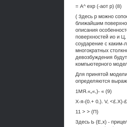
= А^ ехр (-аот р) (8)
( Здесь р можно сопо
ближайшим поверхнос
описания особенност
поверхностей ио и Ц
соударение с каким-
многократных столкн
девозбуждения буду
компьютерного моде
Для принятой модели
определяются выраж
1МЯ.«„«,)- « (9)
Х-я-(0.+ 0,). V, <£.Х)-
11 > > (П)
Здесь Ь (Е,х) - при