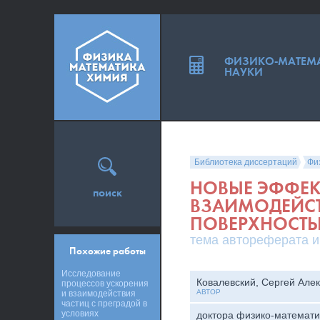
ФИЗИКО-МАТЕМ
НАУКИ
Библиотека диссертаций
Фи
НОВЫЕ ЭФФЕК
поиск
ВЗАИМОДЕЙСТ
ПОВЕРХНОСТ
тема автореферата и
Похожие работы
Исследование
Ковалевский, Сергей Але
процессов ускорения
АВТОР
и взаимодействия
частиц с преградой в
условиях
доктора физико-математи