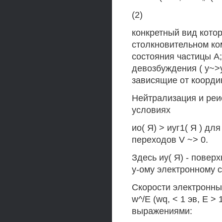
(2)
конкретный вид кото
столкновительном ком
состояния частицы А; 
девозбуждения ( у~>у
зависящие от коорди
Нейтрализация и реи
условиях
ио( Я) > иуг1( Я ) для
переходов V ~> 0.
Здесь иу( Я) - повер
у-ому электронному 
Скорости электронны
w^/E (wq, < 1 эв, Е >
выражениями: