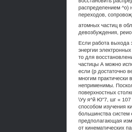
восстановить распред
распределением ^о) 
переходов, сопрово
атомных частиц в об
девозбуждения, реио
Если работа выхода э
энергии электронных 
то для восстановлен
частицы А можно исп
если (р достаточно в
многим практически 
неприменимы. Поскол
поверхностных столк
\Уу я^й Ю"7, шг « 107
способом изучения к
большинства систем о
предполагающая изме
от кинематических па