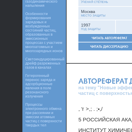
газодинамического
УЧЕНАЯ СТЕПЕНЬ
напыления
Москва
Особенности
МЕСТО ЗАЩИТЫ
формирования
зарядовых и
1997
возбужденных
ГОД ЗАЩИТЫ
состояний частиц,
образованных в
ЧИТАТЬ АВТОРЕФЕРАТ
эмиссионных
процессах с участием
ЧИТАТЬ ДИССЕРТАЦИЮ
многоатомных и
многозарядных ионов
Светоиндуцированный
дрейф разреженных
газов в каналах
Гетерогенный
АВТОРЕФЕРАТ
перенос заряда и
адсорбционные
на тему "Новые эффе
явления в поле
резонансного
частиц с поверхность
излучения
Процессы
, 'г >,; . ;•,/
электронного обмена
при рассеянии и
эмиссии атомных
5 РОССИЙСКАЯ АК
частиц с поверхности
твердых тел
ИНСТИТУТ ХИМИЧЕС