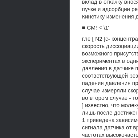
вклад в откачку вно
пучке и адсорбции р
Кинетику изменения 
■ СМ! < \1'
гле [ N2 ]с- концентр
скорость диссоциаци
возможного присутст
экспериментах в одн
давления в датчике п
соответствующей резо
падения давления при
случае измеряли ско
во втором случае - то
] известно, что мол
лишь после достижен
1 приведена зависим
сигнала датчика от 
частотах высокочаст