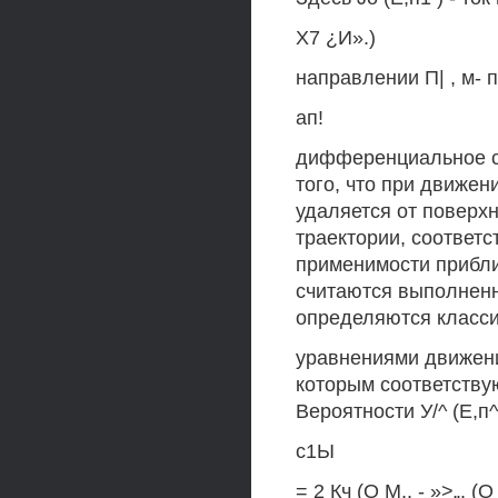
Х7 ¿И».)
направлении П| , м- 
ап!
дифференциальное се
того, что при движени
удаляется от поверхн
траектории, соответс
применимости прибли
считаются выполненн
определяются класс
уравнениями движени
которым соответству
Вероятности У/^ (Е,
с1Ы
= 2 Кч (О М,. - »>„. (О