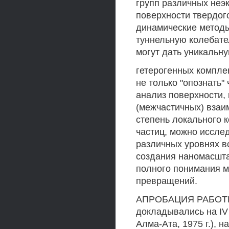
групп различных неэ
поверхности твердого
динамические методы
туннельную колебате
могут дать уникальн
гетерогенных компле
не только "опознать"
анализ поверхности,
(межчастичных) взаим
степень локального 
частиц, можно иссле
различных уровнях в
создания наномасшта
полного понимания м
превращений.
АПРОБАЦИЯ РАБОТЫ 
докладывались на IV 
Алма-Ата, 1975 г.), 