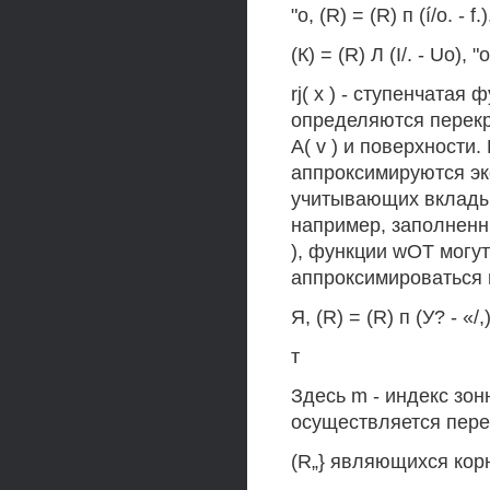
"о, (R) = (R) п (í/o. - f.)
(К) = (R) Л (I/. - Uo), "о
rj( х ) - ступенчата
определяются перек
А( v ) и поверхности
аппроксимируются экс
учитывающих вклады 
например, заполненн
), функции wOT могу
аппроксимироваться
Я, (R) = (R) п (У? - «/,)
т
Здесь m - индекс зон
осуществляется пере
(R„} являющихся кор