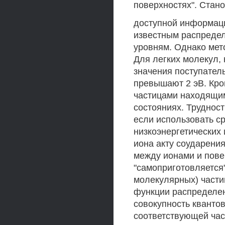
поверхностях". Стан
доступной информаци
известным распредел
уровням. Однако мет
Для легких молекул, 
значения поступател
превышают 2 эВ. Кром
частицами находящи
состояниях. Труднос
если использовать с
низкоэнергетических и
иона акту соударени
между ионами и повер
"самоприготовляется
молекулярных) частиц
функции распределения
совокупность кванто
соответствующей час