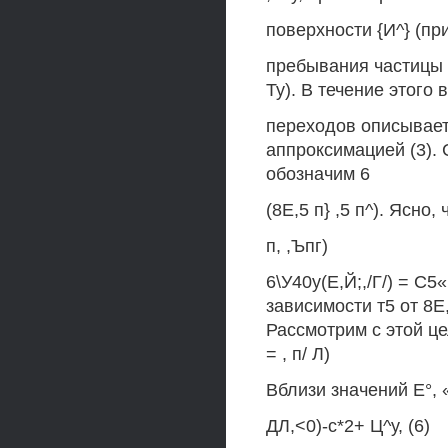
поверхности {И^} (пр
пребывания частицы в
Ту). В течение этого
переходов описывает
аппроксимацией (3).
обозначим 6
(8Е,5 п} ,5 п^). Ясно
п, ,Ъпг)
6\У40у(Е,Й;,/Г/) = С5«
зависимости т5 от 8Е,5
Рассмотрим с этой цел
= , п/ Л)
Вблизи значений Е°, 
ДЛ,<0)-с*2+ Ц^у, (6)