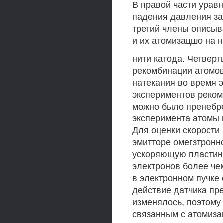
В правой части урав
падения давления за 
третий члены описы
и их атомизацшо на 
нити катода. Четверт
рекомбинации атомов
натекания во время 
экспериментов реком
можно было пренебре
эксперимента атомы 
Для оценки скорости
эмитторе омегзтронн
ускоряющую пластину
электронов более че
в электронном пучке
действие датчика пр
изменялось, поэтому
связанным с атомиза