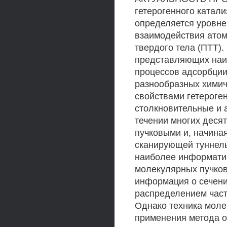
гетерогенного катали
определяется уровне
взаимодействия атом
твердого тела (ПТТ).
представляющих наиб
процессов адсорбции
разнообразных химич
свойствами гетероге
столкновительные и 
течении многих деся
пучковыми и, начина
сканирующей туннель
наиболее информати
молекулярных пучков
информация о сечени
распределением част
Однако техника моле
применения метода о