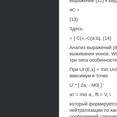
выражение (12) к вид
•iC =
(13)
Здесь
= { С(«,-С(а.Щ. (14)
Анализ выражений (9)
выживания ионов, W0 
три типа особенносте
При Ut (Е,х) < min Uv
максимум в точке
U' * [ 2а, - М0| ] '
ат = min а,, ffi = V, \
который формируется
нейтрализации по кана
соображений следует 