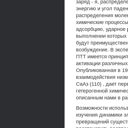
заряд - я, распреде
энергию и угол паде
распределения молек
химические процессы
адсорбцию, ударное 
выполнении которых 
будут преимуществен
возбуждение. В эксп
ПТТ имеется принци
активации различных
Опубликованная в 1994
взаимодействия низк
СаАз (110) , дает п
гетерогенной химиче
описанным нами в раб
Возможности использ
изучения динамики э
превращений существ