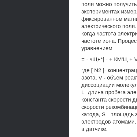
поля можно получить
экспериментах измер
фиксированном магни
электрического поля
когда частота электр
частоте иона. Проце
уравнением
= - чЩн*] - + КМ'Щ + 
где [ N2 ]- концентра
азота, V - объем реа
диссоциации молекул 
L- длина пробега эле
константа скорости д
скорости рекомбинац
катода, S - площадь 
электродов атомами, 
в датчике.