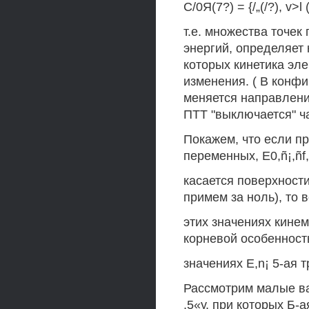
С/0Я(7?) = {/„(/?), v>l 
т.е. множества точе
энергий, определяет
которых кинетика эл
изменения. ( В конф
меняется направлени
ПТТ "выключается" ча
Покажем, что если п
переменных, Е0,ñ¡,ñf
касается поверхност
примем за ноль), то в
этих значениях кине
корневой особенност
значениях E,n¡ 5-ая т
Рассмотрим малые ва
,5«у, при которых Б-