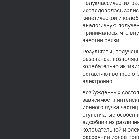
полуклассических рас
исследовалась завис
кинетической и коле
аналогичную получен
принималось, что вн
энергии связи.
Результаты, получен
резонанса, позволя
колебательно активи
оставляют вопрос о 
электронно-
возбужденных состоян
зависимости интенси
ионного пучка части
ступенчатые особенн
адсобции из различн
колебательной и эле
рассеянии ионов пов