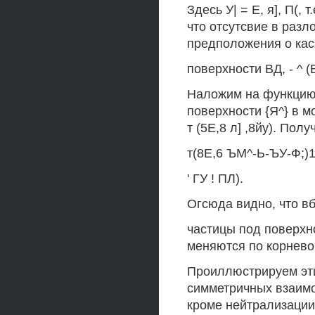
Здесь У| = Е, я], П(,
что отсутсвие в разл
предположения о кас
поверхности ВД, - ^ (Е
Наложим на функцию Г
поверхности {Я^} в м
т (5Е,8 л] ,8йу). Полу
т(8Е,6 ЪМ^-Ь-ЪУ-Ф;)1
' ГУ ! ПЛ).
Огсюда видно, что в
частицы под поверхно
меняются по корнево
Проиллюстрируем эт
симметричных взаимо
кроме нейтрализации