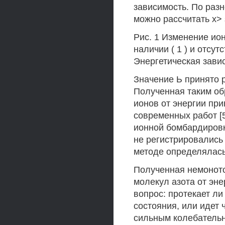
зависимость. По разн
можно рассчитать х>
Рис. 1 Изменение ион
наличии ( 1 ) и отсут
Энергетическая зави
Значение Ь принято 
Полученная таким об
ионов от энергии при
современных работ [5
ионной бомбардировк
не регистрировались
методе определялась
Полученная немоното
молекул азота от эне
вопрос: протекает л
состояния, или идет 
сильным колебатель