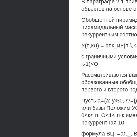
В параграфе 2 1 при
объектов на основе
Обобщенной пирамид
пирамидальный масси
рекуррентным соотн
У{п,кЛ) = апк_иУ{п-\,к-
с граничными условиями 
к-1)<О
Рассматриваются важ
образованные обоб
первого и второго ро
Пусть а={а: у%0, /?={
или базы Положим У0 =
0<к< п, О<1<,п-к имее
рекуррентная 10
формула ВЦ, =аг„_, 