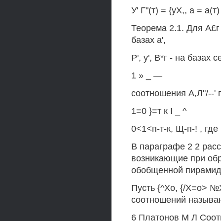
У' Г"(т) = {уX,, а = а(т)
Теорема 2.1. Для А£г 
базах а',
Р', у', В*г - на базах с
1 » _ —
соотношения А,Л"/--' г
1=0 }=т к I _ ^
0<1<п-т-к, Щ-п-! , где
В параграфе 2 2 рас
возникающие при об
обобщенной пирамид
Пусть {^Хо, {/Х=о> 
соотношений называ
6 Платонов М Л Соо