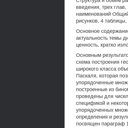
Структура и объем р
введения, трех глав,
наименований Общий 
рисунков, 4 таблицы,
Основное содержани
актуальность темы ди
ценность, кратко из
Основным результато
схема построения ге
широкого класса объ
Паскаля, которая по
упорядоченные множе
построенные из бин
проведены для чисел
спецификой и некото
упорядоченных множе
определения и резул
посвящен параграф 