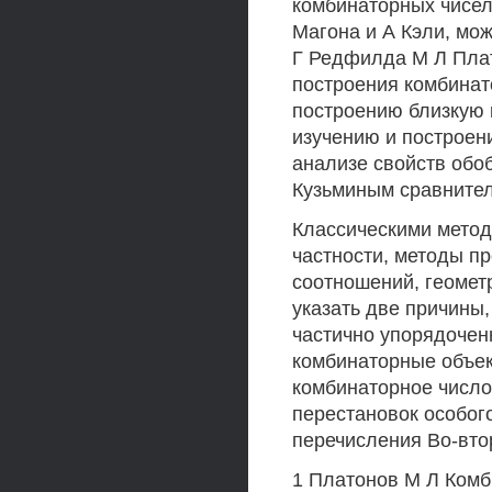
комбинаторных чисел
Магона и А Кэли, мо
Г Редфилда М Л Пла
построения комбинат
построению близкую 
изучению и построен
анализе свойств обо
Кузьминым сравните
Классическими метод
частности, методы п
соотношений, геомет
указать две причины
частично упорядочен
комбинаторные объек
комбинаторное число
перестановок особого
перечисления Во-вто
1 Платонов М Л Комб