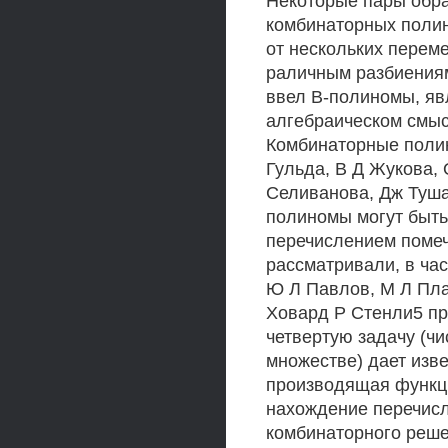
Некоторые пары обра
комбинаторных поли
от нескольких перем
раличным разбиениям
ввел В-полиномы, я
алгебраическом смы
Комбинаторные полин
Гульда, В Д Жукова, 
Селиванова, Дж Туша
полиномы могут быть
перечислением поме
рассматривали, в част
Ю Л Павлов, М Л Пла
Ховард Р Стенли5 пр
четвертую задачу (чи
множестве) дает изв
производящая функц
нахождение перечисл
комбинаторного реше