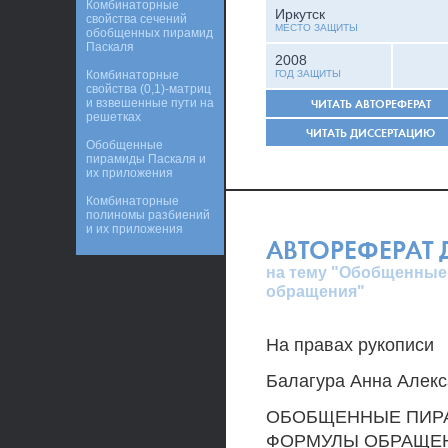
Комбинаторные
Иркутск
свойства сечений
МЕСТО ЗАЩИТЫ
обобщенных пирамид
Паскаля
2008
Комбинаторные
ГОД ЗАЩИТЫ
свойства (0,1)-матриц
и взвешенные пути на
ЧИТАТЬ АВТОРЕФЕРАТ
решетках
ЧИТАТЬ ДИССЕРТАЦИЮ
Обобщенные
пирамиды Паскаля и
их приложения
Комбинаторные
полиномы разбиений
и их приложения
АВТОРЕФЕРАТ
на тему "Обобщенные
обращения"
На правах рукописи
Балагура Анна Алек
ОБОБЩЕННЫЕ ПИР
ФОРМУЛЫ ОБРАЩЕ