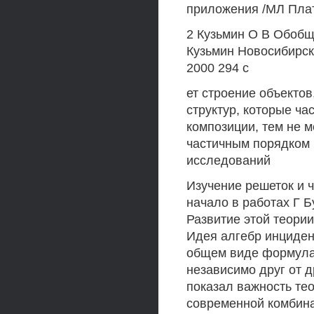
приложения /МЛ Плат
2 Кузьмин О В Обобщ
Кузьмин Новосибирск
2000 294 с
ет строение объекто
структур, которые ча
композиции, тем не 
частичным порядком 
исследований
Изучение решеток и 
начало в работах Г 
Развитие этой теории
Идея алгебр инциден
общем виде формула
независимо друг от д
показал важность те
современной комбина