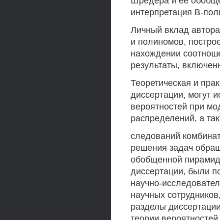
Шредера и ее обобще
интерпретация В-по
Личный вклад автора
и полиномов, постро
нахождении соотноше
результаты, включен
Теоретическая и прак
диссертации, могут 
вероятностей при мо
распределений, а та
следований комбинат
решения задач обра
обобщенной пирамид
диссертации, были п
научно-исследовател
научных сотрудников,
разделы диссертации
теории вероятностей