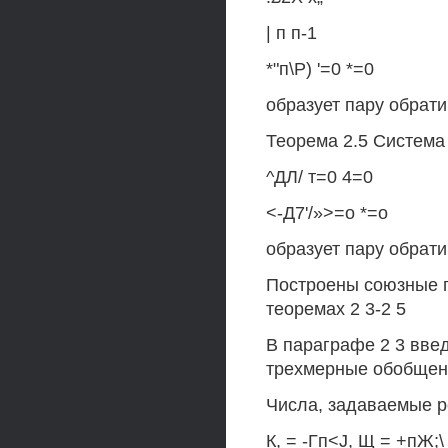
| п п-1
*"п\Р) '=0 *=0
образует пару обрат
Теорема 2.5 Систем
^ДЛ/ т=0 4=0
<-Д7'/»>=о *=о
образует пару обрат
Построены союзные п
теоремах 2 3-2 5
В параграфе 2 3 вве
трехмерные обобщенн
Числа, задаваемые 
К, = -Гп<J, Щ = +пЖ;\