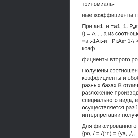
триномиаль-
ные коэффициенты п
При ая1_и =а1_1, Р„к=
I) = А", , а из соотн
=ак-1Ак-и +РкАк~1-
коэф-
фициенты второго р
Получены соотношен
коэффициенты и обо
разных базах В отлич
разложение произво
специального вида, 
осуществляется разб
интерпретации полу
Для фиксированного т>2
{ро, / = /(гп) = {уа, ,/,„