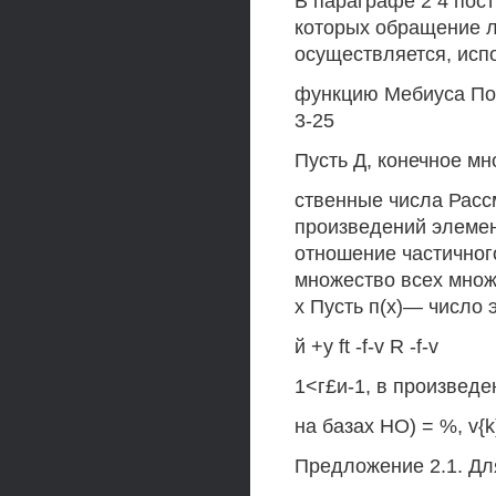
В параграфе 2 4 пос
которых обращение 
осуществляется, исп
функцию Мебиуса По
3-25
Пусть Д, конечное мн
ственные числа Расс
произведений элемен
отношение частичного
множество всех множ
х Пусть п(х)— число
й +у ft -f-v R -f-v
1<г£и-1, в произвед
на базах НО) = %, v{k
Предложение 2.1. Дл