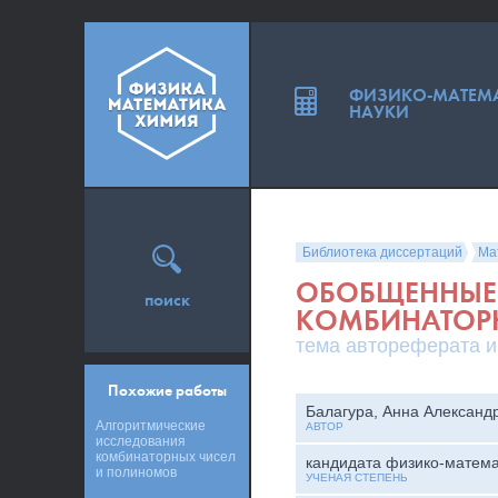
ФИЗИКО-МАТЕМ
НАУКИ
Библиотека диссертаций
Ма
ОБОБЩЕННЫЕ
поиск
КОМБИНАТОР
тема автореферата и
Похожие работы
Балагура, Анна Александ
Алгоритмические
АВТОР
исследования
комбинаторных чисел
кандидата физико-матема
и полиномов
УЧЕНАЯ СТЕПЕНЬ