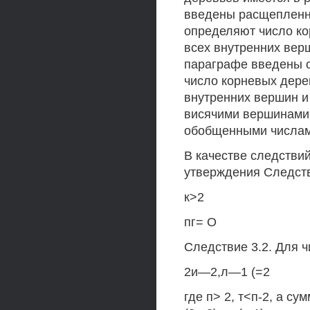
введены расщепленны
определяют число ко
всех внутренних вер
параграфе введены о
число корневых дерев
внутренних вершин и
висячими вершинами
обобщенными числа
В качестве следстви
утверждения Следст
к>2
пг= О
Следствие 3.2. Для 
2и—2,л—1 (=2
где п> 2, т<п-2, а с