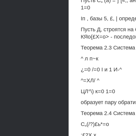
Пусть С„ (а) = ]"[«,,
1=0
Iп , базы 5, £, | опр
Пусть Д, строятся на ба
КЯо{£Х=о> - последо
Теорема 2.3 Систем
^ л п~к
¿=0 /=0 I и 1 И-^
^=XЛ/ ^
ЦЛ°\) к=0 1=0
образует пару обрат
Теорема 2.4 Систем
С„(/?)£ь*=о
:£2Х х„