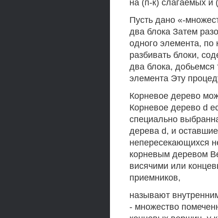
на (п-к) слагаемых и 
Пусть дано «-множест
два блока Затем раз
одного элемента, по
разбивать блоки, со
два блока, добьемся 
элемента Эту проце
Корневое дерево мо
Корневое дерево d е
специально выбранна
дерева d, и оставшие
непересекающихся не
корневым деревом В
висячими или конце
приемников,
называют внутренним
- множество помечен