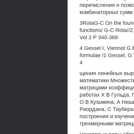
перечисления и позв
комбинаторных сумм
3RotaG-C On the founda
functions/ G-C Rota//
Vol 2 P 340-368
4 Gessel I, Viennot G 
formulae /1 Gessel, G
4
щения линейных выра
математики Множест
матрицами коэффицие
работах X В Гульда, 
О В Кузьмина, А Ниш
Риордана, С Таубера
построения и изучен
трехмерными матриц