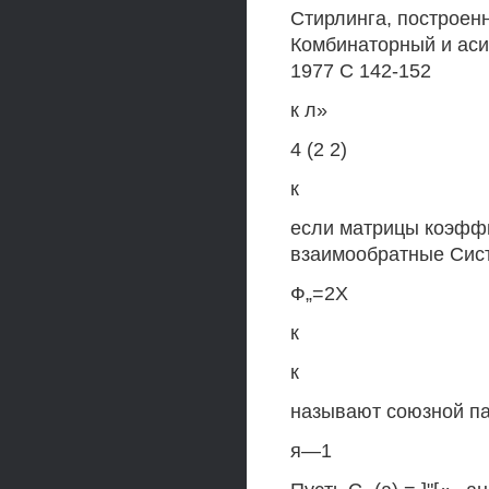
Стирлинга, построен
Комбинаторный и аси
1977 С 142-152
к л»
4 (2 2)
к
если матрицы коэффи
взаимообратные Сис
Ф„=2Х
к
к
называют союзной па
я—1