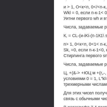
и > 1, О<к<п, 0</<п-к
Wkl = 0, если п-к-1
Уитни первого wh и в
Числа, задаваемые 
К, = CL-(и-iKi-(п-1К1\ 
п> 1, 0<к<п, 0<1< п-к
Sk, =0, если п-к-1<
Стирлинга первого sn
Числа, задаваемые 
Ц, +(&-> +ЮЦ м +(r„-,
условиями 0 = 1, L"k
трехмерными числам
Для этих чисел полу
связь с обычными чи