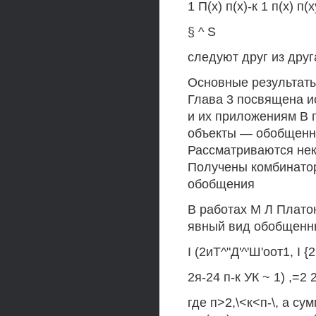
1 П(х) п(х)-к 1 п(х) п(ху
§ ^ S
следуют друг из друг
Основные результаты 
Глава 3 посвящена 
и их приложениям В 
объекты — обобщенн
Рассматриваются не
Получены комбинато
обобщения
В работах М Л Плато
явный вид обобщенны
I (2иТ^"Д'^'Ш'оот1, I {
2я-24 п-к УК ~ 1) ,=2
где п>2,\<к<п-\, а с