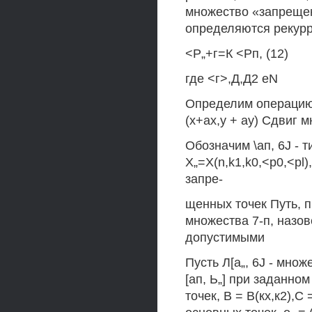
множество «запрещен
определяются рекур
<Р„+г=К <Рп, (12)
где <г>,Д,Д2 eN
Определим операцию с
(х+ах,у + ау) Сдвиг 
Обозначим \ап, 6J - т
X„=X(n,k1,k0,<p0,<pl),
запре-
щенных точек Путь, п
множества 7-п, назо
допустимыми
Пусть Л[а„, 6J - мно
[ап, Ь„] при заданном
точек, В = В(кх,к2),С =