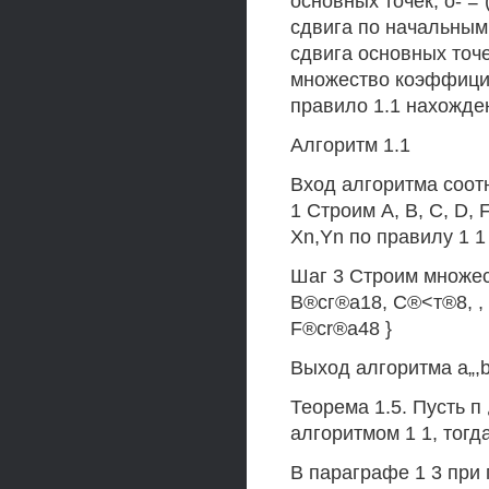
основных точек, о- = (с-
сдвига по начальным то
сдвига основных точек,
множество коэффицие
правило 1.1 нахождени
Алгоритм 1.1
Вход алгоритма соот
1 Строим А, В, С, D, 
Xn,Yn по правилу 1 1
Шаг 3 Строим множес
В®сг®а18, С®<т®8, ,
F®cr®a48 }
Выход алгоритма a„,b
Теорема 1.5. Пусть п 
алгоритмом 1 1, тогда 
В параграфе 1 3 при