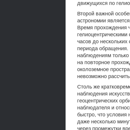
движущихся по гелио
Второй важной особе
астрономии является
Время прохождения ч
гелиоцентрическими 
часов до нескольких 
периода обращения. 
наблюдениям только э
на повторное прохож
околоземное простра
невозможно рассчиты
Столь же кратковрем
наблюдения искусств
геоцентрических орб
наблюдателя и относ
быстро, что условия
даже несколько минут
через промежутки в