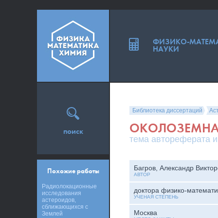
ФИЗИКО-МАТЕМ
НАУКИ
Библиотека диссертаций
Ас
ОКОЛОЗЕМНА
поиск
тема автореферата и
Багров, Александр Викто
Похожие работы
АВТОР
Радиолокационные
доктора физико-математи
исследования
УЧЕНАЯ СТЕПЕНЬ
астероидов,
сближающихся с
Москва
Землей