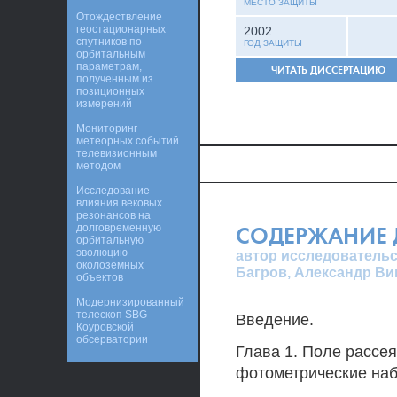
МЕСТО ЗАЩИТЫ
Отождествление
геостационарных
2002
спутников по
ГОД ЗАЩИТЫ
орбитальным
параметрам,
ЧИТАТЬ ДИССЕРТАЦИЮ
полученным из
позиционных
измерений
Мониторинг
метеорных событий
телевизионным
методом
Исследование
влияния вековых
резонансов на
долговременную
СОДЕРЖАНИЕ 
орбитальную
эволюцию
автор исследовательс
околоземных
Багров, Александр Ви
объектов
Модернизированный
телескоп SBG
Введение.
Коуровской
обсерватории
Глава 1. Поле рассе
фотометрические на