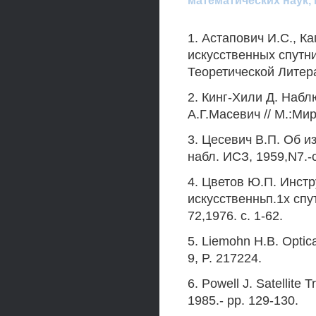
математических наук,
1. Астапович И.С., 
искусственных спутни
Теоретической Литера
2. Кинг-Хили Д. Наблю
А.Г.Масевич // М.:Мир
3. Цесевич В.П. Об и
набл. ИСЗ, 1959,N7.-c
4. Цветов Ю.П. Инст
искусственньп.1х спу
72,1976. с. 1-62.
5. Liemohn Н.В. Optica
9, P. 217224.
6. Powell J. Satellite
1985.- pp. 129-130.