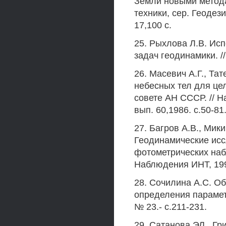
Земли новыми метода
техники, сер. Геодез
17,100 с.
25. Рыхлова Л.В. И
задач геодинамики. /
26. Масевич А.Г., Та
небесных тел для це
совете АН СССР. // 
вып. 60,1986. с.50-81
27. Багров A.B., Мик
Геодинамические исс
фотометрических наб
Наблюдения ИНТ, 1990
28. Сочилина A.C. О
определения параметр
№ 23.- с.211-231.
29. Сатанова ЭЛ., Гр