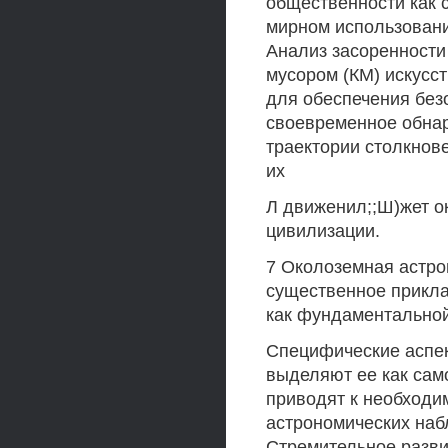
общественности как 
мирном использовани
Анализ засоренности
мусором (КМ) искусс
для обеспечения без
своевременное обнар
траектории столкнове
их
Л движенил;;Ш)жет о
цивилизации.
7 Околоземная астро
существенное прикла
как фундаментальной 
Специфические аспек
выделяют ее как сам
приводят к необходи
астрономических наб
Стремительное разви