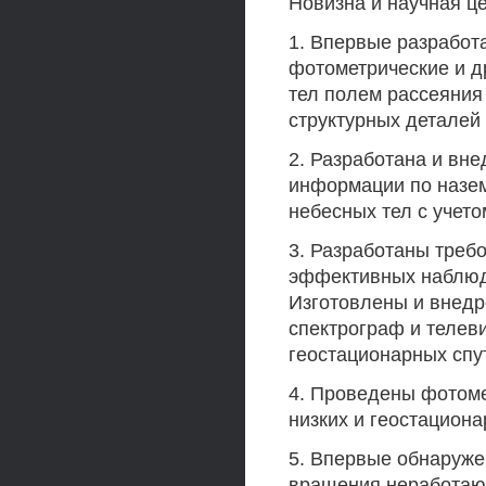
Новизна и научная ц
1. Впервые разработ
фотометрические и д
тел полем рассеяния
структурных деталей
2. Разработана и вн
информации по назе
небесных тел с учето
3. Разработаны треб
эффективных наблюде
Изготовлены и внед
спектрограф и телев
геостационарных спу
4. Проведены фотоме
низких и геостациона
5. Впервые обнаруже
вращения неработаю