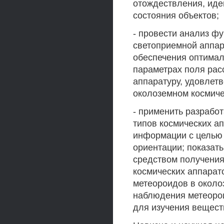
отождествления, иде
состояния объектов;
- провести анализ ф
светоприемной аппа
обеспечения оптима
параметрах поля рас
аппаратуру, удовле
околоземном космиче
- применить разрабо
типов космических а
информации с целью 
ориентации; показат
средством получения
космических аппарат
метеороидов в около
наблюдения метеорои
для изучения вещест