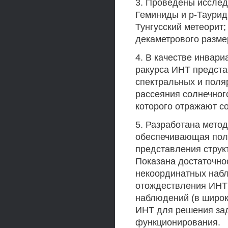
3. Проведены исслед
Геминиды и р-Таурид
Тунгусский метеорит;
декаметрового размера
4. В качестве инвар
ракурса ИНТ предста
спектральных и пол
рассеяния солнечног
которого отражают с
5. Разработана мето
обеспечивающая пол
представления струк
Показана достаточн
некоординатных наб
отождествления ИНТ
наблюдений (в широк
ИНТ для решения зад
функционирования.