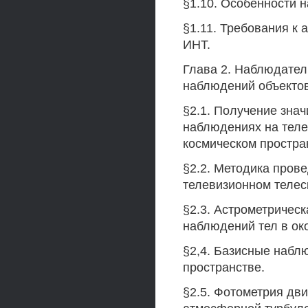
§1.10. Особенности 
§1.11. Требования к
ИНТ.
Глава 2. Наблюдател
наблюдений объектов
§2.1. Получение зна
наблюдениях на теле
космическом простра
§2.2. Методика пров
телевизионном телес
§2.3. Астрометричес
наблюдений тел в ок
§2,4. Базисные набл
пространстве.
§2.5. Фотометрия дв