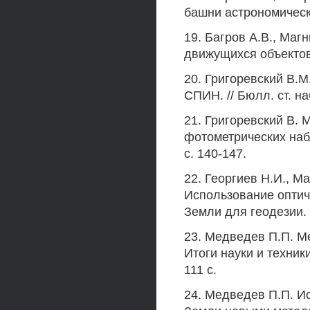
башни астрономическ
19. Багров A.B., Ма
движущихся объектов
20. Григоревский В.
СПИН. // Бюлл. ст. на
21. Григоревский В. 
фотометрических набл
с. 140-147.
22. Георгиев Н.И., Ма
Использование оптич
Земли для геодезии. 
23. Медведев П.П. Ме
Итоги науки и техники
111 с.
24. Медведев П.П. И