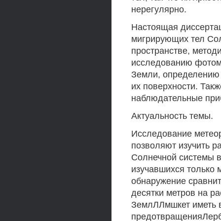
нерегулярно.
Настоящая диссерта
мигрирующих тел Сол
пространстве, метод
исследованию фотом
Земли, определению 
их поверхности. Так
наблюдательные при
Актуальность темы.
Исследование метеор
позволяют изучить р
Солнечной системы в
изучавшихся только 
обнаружение сравнит
десятки метров на р
ЗемлЛЛмшкет иметь в
предотвращенияЛерб