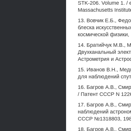
STK-206. Volume 1. / e
Massachusetts Institu
13. Вовчик Е.Б., Фе
блеска искусственных
космической физики, 1
14. Братийчук М.В., 
Двухканальный элект
Астрометрия и Астроф
15. Иванов В.Н., Ме
для наблюдений спутн
16. Багров A.B., См
/ Патент СССР N 1226
17. Багров A.B., См
наблюдений астроном
СССР №1318803, 198
18. Багров A.B., Сми