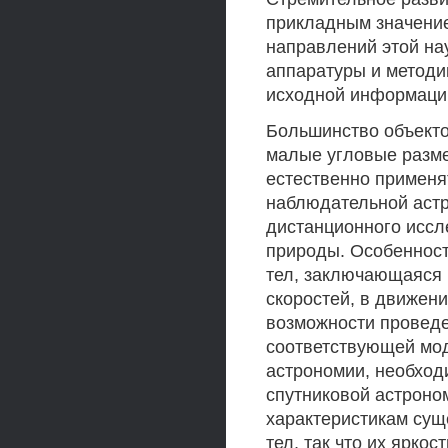
прикладным значение
направлений этой на
аппаратуры и методи
исходной информации
Большинство объекто
малые угловые разме
естественно применя
наблюдательной аст
дистанционного иссл
природы. Особенност
тел, заключающаяся 
скоростей, в движен
возможности проведе
соответствующей мо
астрономии, необход
спутниковой астроно
характеристикам сущ
тел, так что их ярко