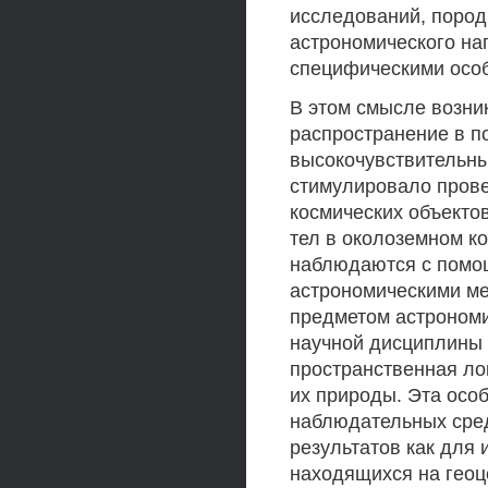
исследований, поро
астрономического н
специфическими осо
В этом смысле возни
распространение в п
высокочувствительны
стимулировало пров
космических объекто
тел в околоземном к
наблюдаются с помо
астрономическими ме
предметом астрономи
научной дисциплины 
пространственная ло
их природы. Эта осо
наблюдательных сред
результатов как для 
находящихся на геоце