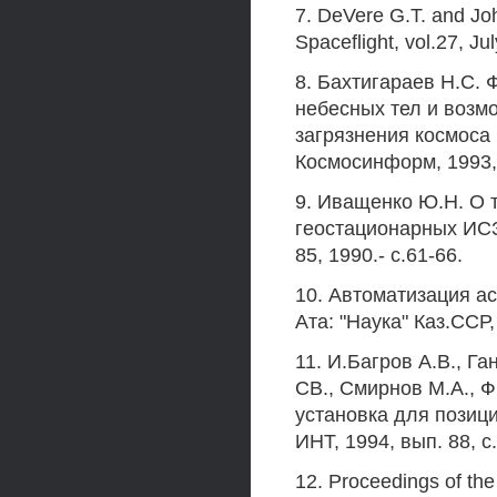
7. DeVere G.T. and J
Spaceflight, vol.27, J
8. Бахтигараев H.C.
небесных тел и возмо
загрязнения космоса (
Космосинформ, 1993, 
9. Иващенко Ю.Н. О 
геостационарных ИСЗ
85, 1990.- с.61-66.
10. Автоматизация ас
Ата: "Наука" Каз.ССР, 
11. И.Багров А.В., Га
СВ., Смирнов М.А., 
установка для позиц
ИНТ, 1994, вып. 88, с.
12. Proceedings of th