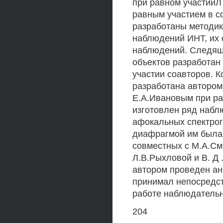
при равном участииЛ
равным участием в с
разработаны методик
наблюдений ИНТ, их 
наблюдений. Следящ
объектов разработан
участии соавторов. 
разработана автором
Е.А.Ивановым при ра
изготовлен ряд набл
афокальных спектро
диафрагмой им была 
совместных с М.А.См
Л.В.Рыхловой и В. Д
автором проведен ан
принимал непосредст
работе наблюдательн
204