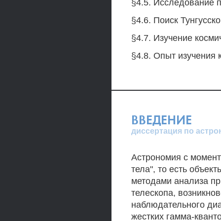
§4.5. Исследование 
§4.6. Поиск Тунгусск
§4.7. Изучение косм
§4.8. Опыт изучения 
ВВЕДЕНИЕ
диссертация по астро
Астрономия с момент
тела", то есть объек
методами анализа пр
телескопа, возникно
наблюдательного диа
жестких гамма-квант