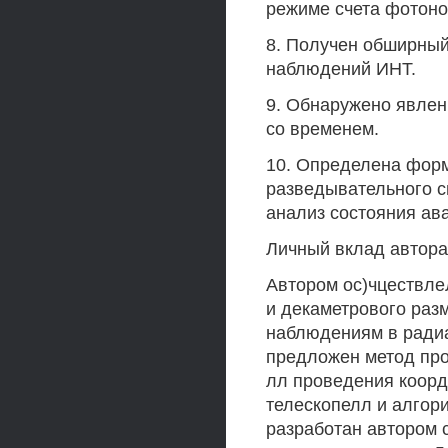
режиме счета фотонов
8. Получен обширны
наблюдений ИНТ.
9. Обнаружено явле
со временем.
10. Определена форма
разведывательного с
анализ состояния ав
Личный вклад автора
Автором ос)чцествле
и декаметрового раз
наблюдениям в ради
предложен метод про
лл проведения коор
телескопелл и алгор
разработан автором