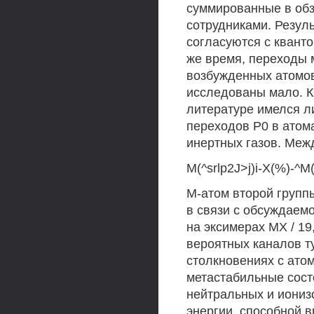
суммированные в обзо
сотрудниками. Резуль
согласуются с кванто
же время, переходы 
возбужденных атомов
исследованы мало. К
литературе имелся ли
переходов Р0 в атом
инертных газов. Меж
M(^srlp2J>j)i-X(%)-^M(
М-атом второй группы
в связи с обсуждаем
на эксимерах MX / 19
вероятных каналов т
столкновениях с атом
метастабильные сост
нейтральных и иониз
энергии, способной в