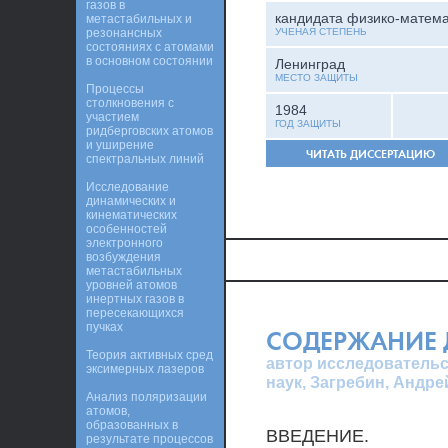
газов в
кандидата физико-матема
метастабильных и
резонансных
УЧЕНАЯ СТЕПЕНЬ
состояниях с атомами
в основном состоянии
Ленинград
МЕСТО ЗАЩИТЫ
Процессы
столкновения с
1984
участием
ГОД ЗАЩИТЫ
ридберговских атомов
и уширение
ЧИТАТЬ ДИССЕРТАЦИЮ
спектральных линий
Исследование
динамических и
кинематических
особенностей
электронного
возбуждения
метастабильных
уровней атомов
инертных газов в
пересекающихся
пучках
СОДЕРЖАНИЕ 
Теория активных сред
автор исследовательс
эксимерных лазеров
наук, Загребин, Андр
Анализ поляризации
атомов,
образованных в
ВВЕДЕНИЕ.
результате процессов