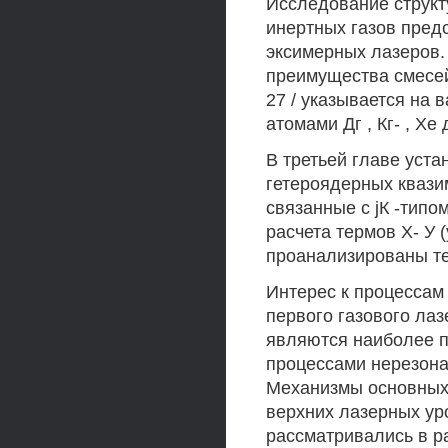
Исследование структ
инертных газов предс
эксимерных лазеров. 
преимущества смесей 
27 / указывается на 
атомами Дг , Кг- , Х
В третьей главе уст
гетероядерных квазим
связанные с jК -типо
расчета термов Х- У (
проанализированы те
Интерес к процессам
первого газового лаз
являются наиболее 
процессами нерезонан
Механизмы основных 
верхних лазерных ур
рассматривались в ра