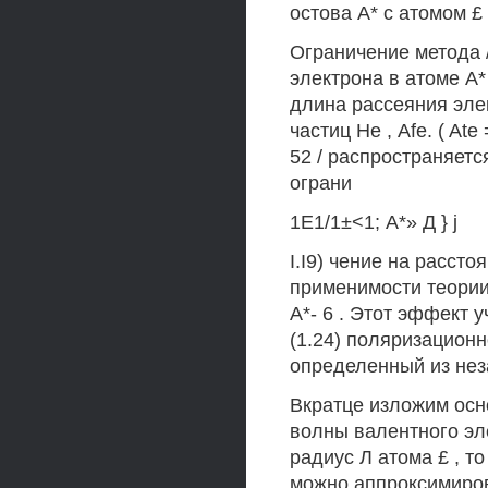
остова А* с атомом £ 
Ограничение метода /
электрона в атоме А* 
длина рассеяния эле
частиц Не , Afe. ( At
52 / распространяетс
ограни
1Е1/1±<1; А*» Д } j
I.I9) чение на рассто
применимости теории
А*- 6 . Этот эффект
(1.24) поляризационн
определенный из нез
Вкратце изложим осно
волны валентного э
радиус Л атома £ , т
можно аппроксимиров