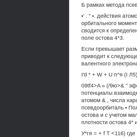
Б рамках метода псе
•' . " •. действия ато
орбитального момент
сводится к определе
поле остова 4*3.
Если превышает разме
приводит к следующ
валентного электрона 
I'd * + W + U п^я (I Л5
09tf4>A » (/9ю>& " 
потенциалы взаимоде
атомом & , числа ха
псевдоорбиталь • По
остова и с учетом м
плотности остова 4*
У*гя = + f Т <116) где 