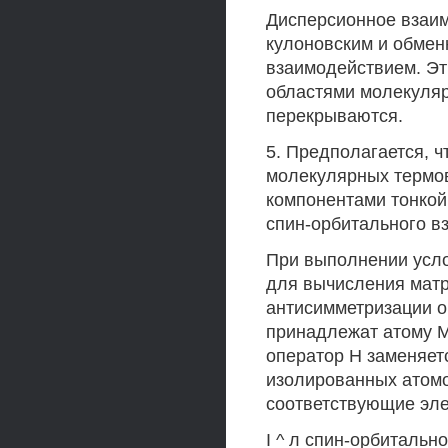
Дисперсионное взаим
кулоновским и обмен
взаимодействием. Э
областями молекуляр
перекрываются.
5. Предполагается, 
молекулярных термо
компонентами тонкой
спин-орбитального вз
При выполнении усло
для вычисления матр
антисимметризации о
принадлежат атому М , а
оператор Н заменяетс
изолированных атомо
соответствующие эле
I ^ л спин-орбитально