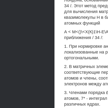
Лондона, основанный
34 /. Этот метод пре
для вычисления матр
квазимолекулы Н в б
атомных функций
А < М<()\<Х(К)1\Н-Е\
приближения / 34 /:
1. При нормировке 
локализованные на р
ортогональными.
2. В матричных элем
соответствующие пер
атомов и члены, соо
электронов между ат
3. Членами порядка £
атомов, 7* - интегра
различных ядрах.