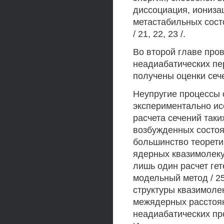
диссоциация, иониза
метастабильных сост
/ 21, 22, 23 /.
Во второй главе про
неадиабатических пер
получены оценки сеч
Неупругие процессы 
экспериментально ис
расчета сечений так
возбужденных состоя
большинство теорети
ядерных квазимолекул 
лишь один расчет гет
модельный метод / 25
структуры квазимоле
межядерных расстоян
неадиабатических про