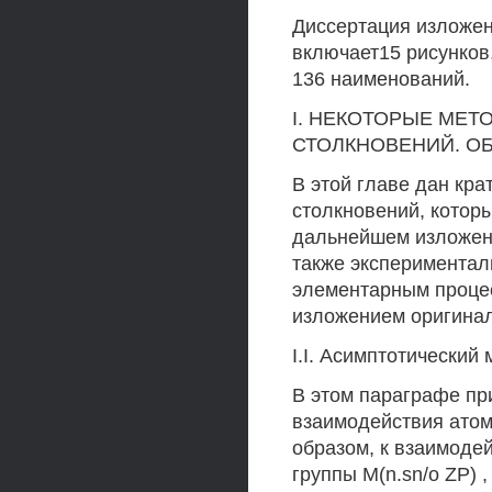
Диссертация изложен
включает15 рисунков,
136 наименований.
I. НЕКОТОРЫЕ МЕ
СТОЛКНОВЕНИЙ. О
В этой главе дан кр
столкновений, котор
дальнейшем изложени
также эксперимента
элементарным проце
изложением оригинал
I.I. Асимптотический
В этом параграфе пр
взаимодействия атомны
образом, к взаимоде
группы M(n.sn/o ZP) 