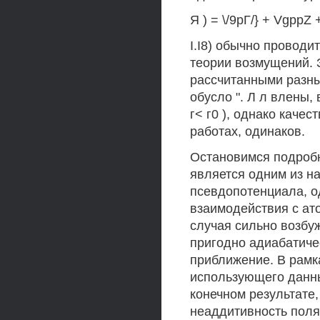
Я ) = \/9рГ/} + VgppZ
I.I8) обычно провод
теории возмущений. 
рассчитанными разн
обусло ". Л л влены,
г< г0 ), однако каче
работах, одинаков.
Остановимся подробне
является одним из н
псевдопотенциала, о
взаимодействия с ат
случая сильно возбужд
пригодно адиабатиче
приближение. В рамк
использующего данны
конечном результате,
неаддитивность поля