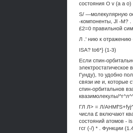
состояния О v (а а о
S/ —молекулярную ось
-компоненты, Jl -М? 
£2=0 правильной сим
Л .' нию к отражени
ISA? to6*} (1-3)
Если спин-орбиталь
электростатическое в
Гунду), то удобно п
связи ие и, которые
спин-орбитальнов взаи
квазимолекулы/^г^л^^
ГЛ Л> = Л/AHMf'S+fyj
числа £ включают кв
состояний атомов - is ,
гсг (-/) * . Функции 