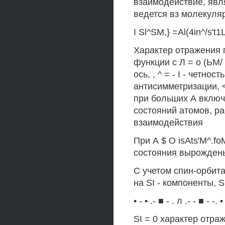
взаимодействие, явл
ведется вз молекуля
I Sl^SM,} =Al(4in^/s't
Характер отражения 
функции с Л = о (ЬМ
ось, , ^ = - I - четно
антисимметризации, 
при больших А вклю
состояний атомов, р
взаимодействия
При А $ О isAts'M^.fo
состояния вырождены
С учетом спин-орбит
на SI - компоненты, Si
• - • .- ■ - . л .- - ■ - -. •
SI = 0 характер отра