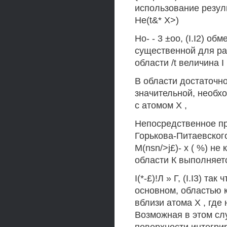
использование результ
He(t&* Х>)
Но- - 3 ±оо, (I.I2) об
существенной для ра
области /t величина I
В области достаточно
значительной, необх
с атомом X ,
Непосредственное пр
Горькова-Питаевског
M(nsn/>j£)- х ( %) не
области К выполняет
I(*-£)!Л » Г, (I.I3) 
основном, областью 
вблизи атома X , где
Возможная в этом сл