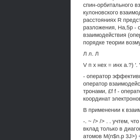
спин-орбитального в
кулоновского взаимо
расстояниях R предста
разложения, На,5р -
взаимодействия (опе
порядке теории возм
Л л. Л
V п х нех = инх а.?) '. " 
- оператор эффектив
оператор взаимодейст
тронами, £f f - опер
координат электронов
В применении к взаим
-. ~ /> /> . . учтем, 
вклад только в диаг
атомов М(n$n.p 3J>) 