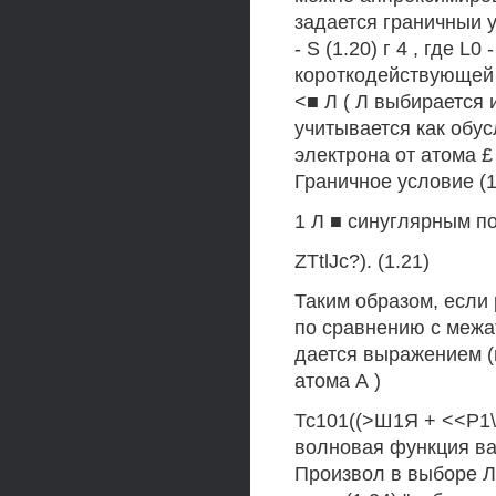
задается граничныи у
- S (1.20) г 4 , где 
короткодействующей 
<■ Л ( Л выбирается 
учитывается как обу
электрона от атома £
Граничное условие (1
1 Л ■ синуглярным пот
ZTtlJc?). (1.21)
Таким образом, если
по сравнению с межа
дается выражением (
атома А )
Тс101((>Ш1Я + <<Р1\/'\
волновая функция ва
Произвол в выборе Л