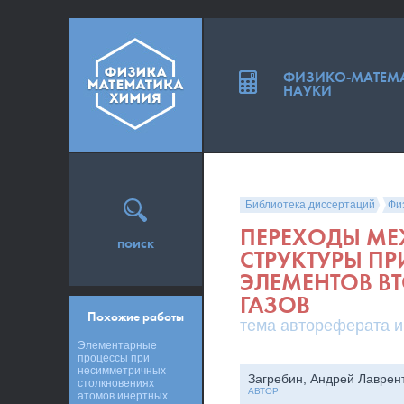
ФИЗИКО-МАТЕМ
НАУКИ
Библиотека диссертаций
Фи
ПЕРЕХОДЫ М
поиск
СТРУКТУРЫ П
ЭЛЕМЕНТОВ В
ГАЗОВ
Похожие работы
тема автореферата и
Элементарные
процессы при
несимметричных
Загребин, Андрей Лаврен
столкновениях
АВТОР
атомов инертных