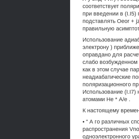
соответствует поляри
при введении в (I.I5)
подставлять Oeor + jz
правильную асимптоти
Использование адиаба
электрону ) приближен
оправдано для расче
слабо возбужденном с
как в этом случае п
неадиабатические по
поляризационного при
Использование (I.I7
атомами Не * А/е .
К настоящему времен
• " А го различных с
распространения VnoA 
одноэлектронного ур