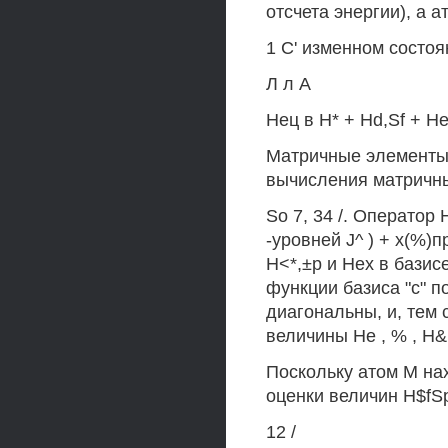
отсчета энергии), а а
1 С' изменном состоян
Л л А
Нец в Н* + Hd,Sf + Нех
Матричные элементы
вычисления матричны
So 7, 34 /. Оператор 
-уровней J^ ) + х(%)пр
Н<*,±р и Нех в базис
функции базиса "с" п
диагональны, и, тем с
величины Не , % , Н& 
Поскольку атом М на
оценки величин H$fSp 
12 /