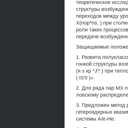
теоретическое иссле
структуры возбужденн
переходов между уро
X(nop*ns. ) при стол
роли таких процессо
передаче возбуждени
Защищаемые положе
1. Развита полуклас
гонкой структуры во
(я s кр *J? ) при те
( iS'0 )»
2. Для ряда пар MX п
ловскому распределен
3. Предложен метод 
гетероядерных квази
системы А/е-Не.