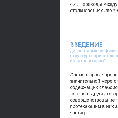
4.4. Переходы между 
столкновениях /flfe * 
ВВЕДЕНИЕ
диссертация по физик
структуры при столкн
инертных газов"
Элементарные процес
значительной мере о
содержащих слабоион
лазеров, других газ
совершенствование т
протекающим в них 
частиц.