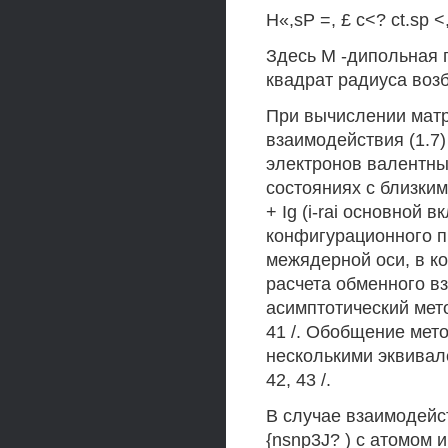
H«,sP =, £ с<? ct.sp <,
Здесь М -дипольная п
квадрат радиуса возб
При вычислении мат
взаимодействия (1.7
электронов валентных 
состояниях с близким
+ Ig (i-rai основной
конфигурационного п
межядерной оси, в к
расчета обменного в
асимптотический мето
41 /. Обобщение мет
несколькими эквивале
42, 43 /.
В случае взаимодейс
{nsnp3J? ) с атомом 