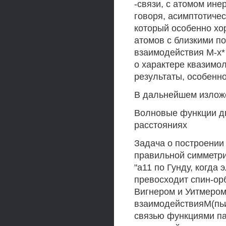
-связи, с атомом ине
говоря, асимптотиче
который особенно хо
атомов с близкими п
взаимодействия М-х*
о характере квазимо
результаты, особенно 
В дальнейшем изложен
Волновые функции д
расстояниях
Задача о построени
правильной симметри
"а11 по Гунду, когда
превосходит спин-ор
Вигнером и Уитмером / 
взаимодействияМ(пьи
связью функциями па