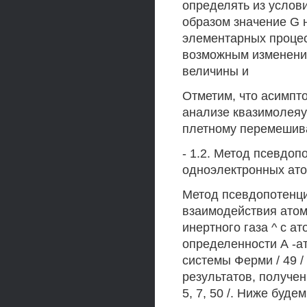
определять из условия
образом значение G 
элементарных процес
возможным изменением
величины и
Отметим, что асимпт
анализе квазимолеяу
плетному перемешиванию
- 1.2. Метод псевдо
одноэлектронных ато
Метод псевдопотенци
взаимодействия атом
инертного газа ^ с а
определенности А -а
системы Ферми / 49 
результатов, получен
5, 7, 50 /. Ниже будем