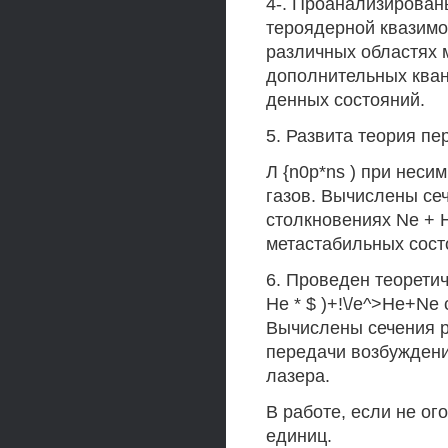
4-. Проанализирован
тероядерной квазимоле
различных областях
дополнительных кван
денных состояний.
5. Развита теория п
Л {n0p*ns ) при нес
газов. Вычислены сече
столкновениях Ne + Н
метастабильных сост
6. Проведен теорети
Не * $ )+!\/e^>He+Ne
Вычислены сечения р
передачи возбуждени
лазера.
В работе, если не ог
единиц.