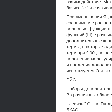
взаимодействие. Меж
базисе "с " и связыва
При уменьшении Я , 
сравнимым с расщеп
волновые функции п
функций (I.I) с разны
дополнительные кван
термы, в которые ад
терм при ^ 00 , не 
положении молекуля
и введения дополнит
используется О я: ч о ж' / 
РЙС. I
Наборы дополнительны
Вв различных областя
I - связь " С " по Гун
ЛКАО .