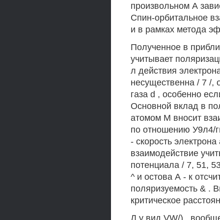
произвольном А завис
Спин-орбитальное вз
и в рамках метода эф
Полученное в прибли
учитывает поляризац
л действия электрона
несущественна / 7 /,
газа d , особенно если
Основной вклад в по
атомом М вносит вза
по отношению У9л4/гг
- скорость электрона
взаимодействие учиты
потенциала / 7, 51, 
^ и остова А - к отсч
поляризуемость & . В
критическое расстоян
Л у вид VW/) , вообще