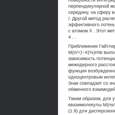
поверхности интегрир
перпендикулярной мо
середину, на сферу в
/. Другой метод расч
эффективного потенц
с атомом X . Этот метод
4 . .
Приближение Гайтлер
М(п/>)~Х(%)п№ выпол
зависимость потенци
межядерного расстояния
функция возбужденног
одноцентровым интегр
Знак совпадает со з
обменного взаимодейств
Таким образом, для 
квазимолекулы M(nsnp
(1.9) для дисперсион