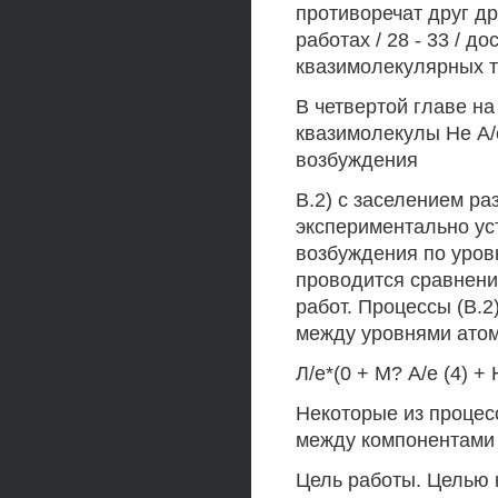
противоречат друг др
работах / 28 - 33 / д
квазимолекулярных т
В четвертой главе н
квазимолекулы Не А/
возбуждения
В.2) с заселением ра
экспериментально ус
возбуждения по уровн
проводится сравнени
работ. Процессы (В.
между уровнями атом
Л/е*(0 + М? А/е (4) + 
Некоторые из процесс
между компонентами 
Цель работы. Целью 