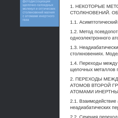
фотодиссоциации
щелочно-галоидных
1. НЕКОТОРЫЕ МЕ
молекул и оптических
СТОЛКНОВЕНИЙ. ОБ
столкновений магния
с атомами инертного
газа
1.1. Асимптотически
1.2. Метод псевдопо
одноэлектронного ато
1.3. Неадиабатическ
столкновениях. Моде
1.4. Переходы между
щелочных металлов п
2. ПЕРЕХОДЫ МЕЖ
АТОМОВ ВТОРОЙ ГРУ
АТОМАМИ ИНЕРТНЫХ 
2.1. Взаимодействие 
неадиабатических пе
2.2. Сечения перехо