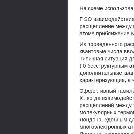
На схеме использова
Г SO взаимодействие
расщепление между к
атоме приближение МО
Из проведенного рас
квантовые числа вво
Типичная ситуация дл
) 0 бесструктурным ато
дополнительные кван
характеризующие, в 
Эффективный гамиль
К , когда взаимодей
расщеплений между т
молекулярных термов
Лондона. Удобным дл
многоэлектронных ат