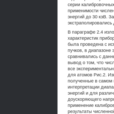
серии калибровочных
применимости числен
энергий до 30 кэВ. 
экстраполировались д
В параграфе 2.4 изл
характеристик прибо
была проведена с ис
пучков, в диапазоне 
сравнивались с данны
вывод о том, что чи
все экспериментальн
для атомов Рис.2. И
полученные в самом
интерпретации диапа
энергий и для разли
доускоряющего напр
применение калибров
результаты численно