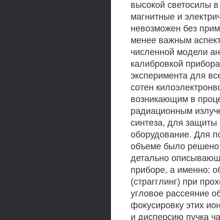
высокой светосилы в
магнитные и электри
невозможен без прим
менее важным аспек
численной модели ан
калибровкой прибора
эксперимента для вс
сотен килоэлектронв
возникающим в проце
радиационным излуче
синтеза, для защиты 
оборудование. Для п
объеме было решено 
детально описывающ
приборе, а именно: о
(страгглинг) при пр
угловое рассеяние об
фокусировку этих ио
и дисперсию пучка ч