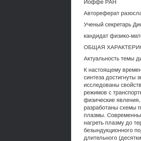
Иоффе РАН
Автореферат разослан
Ученый секретарь Ди
кандидат физико-мат
ОБЩАЯ ХАРАКТЕРИ
Актуальность темы д
К настоящему времен
синтеза достигнуты 
исследованы свойст
режимов с транспор
физические явления,
разработаны схемы п
плазмы. Современны
нагреть плазму до т
безындукционного по
длительного (десятки