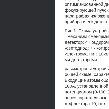
оптимизированной д
фокусирующей пучок 
параграфах изложены
прибора и его детект
Рис.1. Схема устройс
- механизм сменяемы
детектор; 4 - обдиро
-светодиод; 7 - котир
-электромагнит; 10-э
мя детекторами
рассмотрены устройс
общей схеме, характе
Входящие атомы обди
100А, установленной
потенциалом (0-100к
через параллельные 
дефлектора 10, где