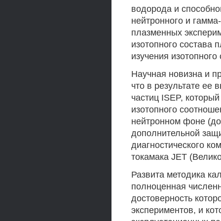
водорода и способно
нейтронного и гамма-
плазменных эксперим
изотопного состава п
изучения изотопного
Научная новизна и п
что в результате ее
частиц ISEP, которы
изотопного соотноше
нейтронном фоне (до
дополнительной защи
диагностического ко
токамака JET (Велико
Развита методика ка
полноценная численн
достоверность котор
экспериментов, и ко