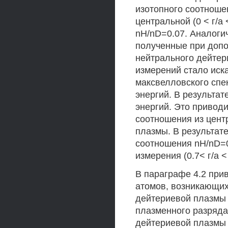
изотопного соотноше
центральной (0 < г/а
nH/nD=0.07. Аналоги
полученные при доп
нейтрального дейтери
измерений стало иск
максвелловского спе
энергий. В результа
энергий. Это привод
соотношения из цент
плазмы. В результат
соотношения nH/nD=0
измерения (0.7< г/а < 
В параграфе 4.2 при
атомов, возникающих
дейтериевой плазмы 
плазменного разряд
дейтериевой плазмы 