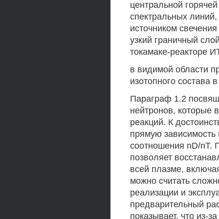
центральной горячей
спектральных линий, 
источником свечения
узкий граничный сло
токамаке-реакторе И
в видимой области п
изотопного состава 
Параграф 1.2 посвящ
нейтронов, которые в
реакций. К достоинс
прямую зависимость 
соотношения nD/nT.
позволяет восстанав
всей плазме, включа
можно считать сложн
реализации и эксплуа
предварительный рас
показывает, что из-з