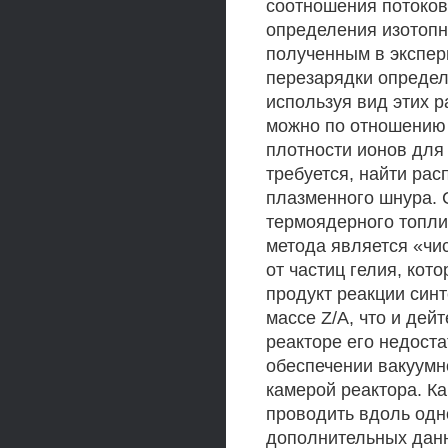
соотношения потоков
определения изотопн
полученным в экспер
перезарядки определ
используя вид этих 
можно по отношению 
плотности ионов для
требуется, найти ра
плазменного шнура. 
термоядерного топли
метода является «чис
от частиц гелия, кот
продукт реакции син
массе Z/A, что и де
реакторе его недост
обеспечении вакуумн
камерой реактора. Ка
проводить вдоль одн
дополнительных данн