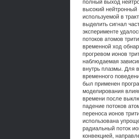
полный выход нейтрон
высокий нейтронный 
используемой в трак
выделить сигнал част
эксперименте удалос
потоков атомов трити
временной ход обна
прогревом ионов три
наблюдаемая зависим
внутрь плазмы. Для 
временного поведени
был применен прогр
моделирования влиян
времени после выклю
падение потоков ато
переноса ионов трити
использована упроще
радиальный поток ио
конвекцией, направл