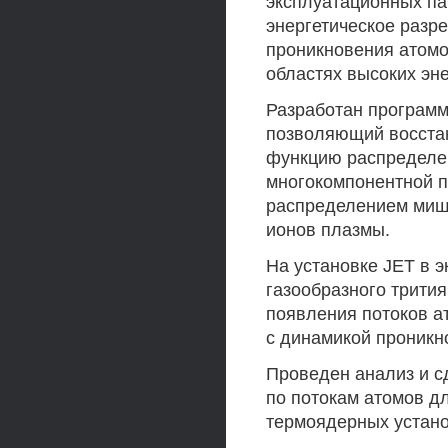
эксплуатационных па
энергетическое разр
проникновения атомо
областях высоких эне
Разработан программ
позволяющий восстан
функцию распределен
многокомпонентной 
распределением мише
ионов плазмы.
На установке JET в 
газообразного трити
появления потоков ат
с динамикой проникн
Проведен анализ и с
по потокам атомов д
термоядерных устано