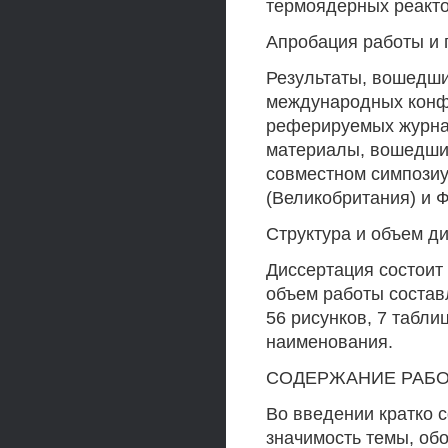
термоядерных реакто
Апробация работы и 
Результаты, вошедши
международных конфе
реферируемых журнал
материалы, вошедшие
совместном симпози
(Великобритания) и 
Структура и объем д
Диссертация состоит
объем работы составл
56 рисунков, 7 табл
наименования.
СОДЕРЖАНИЕ РАБ
Во введении кратко 
значимость темы, об