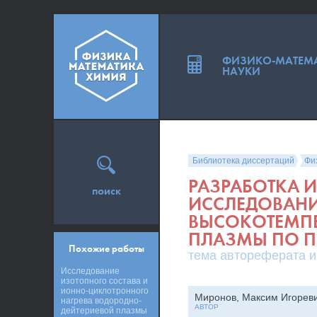
ФИЗИКО-МАТЕМ
НАУКИ
Библиотека диссертаций
Фи
РАЗРАБОТКА 
поиск
ИССЛЕДОВАНИ
ВЫСОКОТЕМП
ПЛАЗМЫ ПО 
Похожие работы
тема автореферата и
Исследование
изотопного состава и
ионно-циклотронного
Миронов, Максим Игорев
нагрева водородно-
АВТОР
дейтериевой плазмы