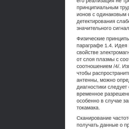
его реализация не тр
принципиальным тру
ионов с одинаковым 
детектирования слабо
значительного сигна
Физические принцип
параграфе 1.4. Идея 
свойстве электромаг
от слоя плазмы с со
соотношением /4/. И
чтобы распространит
антенны, можно опре
диагностики следует
временное разрешени
особенно в случае з
токамака.
Сканирование частот
получать данные о п