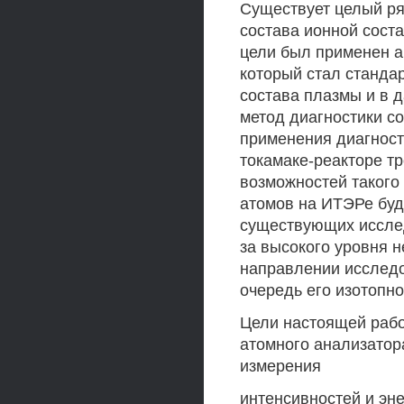
Существует целый ря
состава ионной сост
цели был применен а
который стал станда
состава плазмы и в 
метод диагностики с
применения диагност
токамаке-реакторе т
возможностей такого 
атомов на ИТЭРе буд
существующих исслед
за высокого уровня н
направлении исследо
очередь его изотопно
Цели настоящей рабо
атомного анализато
измерения
интенсивностей и эне