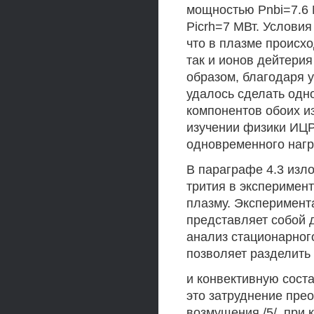
мощностью Pnbi=7.6 
Picrh=7 МВт. Услови
что в плазме происхо
так и ионов дейтерия
образом, благодаря 
удалось сделать од
компонентов обоих и
изучении физики ИЦР
одновременного нагр
В параграфе 4.3 изл
трития в эксперимент
плазму. Эксперимент
представляет собой д
анализ стационарног
позволяет разделит
и конвективную сост
это затруднение пре
возмущения /5/, при 