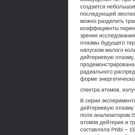
создается небольшое
последующей эволюци
можно разделить тра
коэффициенты перено
зрения исследования
плазмы будущего тер
напуском малого коли
дейтериевую плазму. 
продемонстрирована
радиального распред
форме энергетическо
спектра атомов, изл
В серии эксперименто
дейтериевую плазму 
поля анализатором 
атомов дейтерия и т
составляла PNbi ~ 15