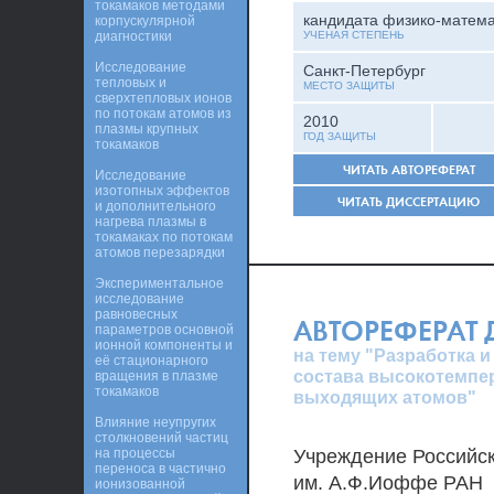
токамаков методами
кандидата физико-матема
корпускулярной
диагностики
УЧЕНАЯ СТЕПЕНЬ
Исследование
Санкт-Петербург
тепловых и
МЕСТО ЗАЩИТЫ
сверхтепловых ионов
по потокам атомов из
2010
плазмы крупных
ГОД ЗАЩИТЫ
токамаков
ЧИТАТЬ АВТОРЕФЕРАТ
Исследование
изотопных эффектов
ЧИТАТЬ ДИССЕРТАЦИЮ
и дополнительного
нагрева плазмы в
токамаках по потокам
атомов перезарядки
Экспериментальное
исследование
равновесных
АВТОРЕФЕРАТ
параметров основной
ионной компоненты и
на тему "Разработка 
её стационарного
состава высокотемпе
вращения в плазме
токамаков
выходящих атомов"
Влияние неупругих
столкновений частиц
на процессы
Учреждение Российск
переноса в частично
им. А.Ф.Иоффе РАН
ионизованной