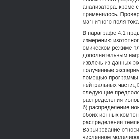
анализатора, кроме 
применялось. Провер
магнитного поля тока
В параграфе 4.1 пре
измерению изотопног
омическом режиме пл
дополнительным нагр
извлечь из данных э
полученные эксперим
помощью программы 
нейтральных частиц
следующие предполож
распределения ионов
б) распределение ио
обоих ионных компон
распределения темпер
Варьирование относи
численном моделиров