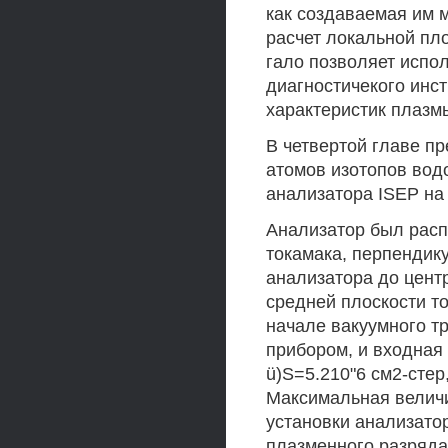
как создаваемая им 
расчет локальной пло
гало позволяет испол
диагностичекого инс
характеристик плазмы
В четвертой главе п
атомов изотопов вод
анализатора ISEP на 
Анализатор был расп
токамака, перпендик
анализатора до центр
средней плоскости то
начале вакуумного т
прибором, и входная
ü)S=5.210"6 см2-сте
Максимальная величи
установки анализато
плазменного разряда