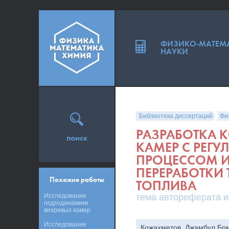
ФИЗИКО-МАТЕМ
НАУКИ
Библиотека диссертаций
Фи
РАЗРАБОТКА 
поиск
КАМЕР С РЕГ
ПРОЦЕССОМ И
ПЕРЕРАБОТКИ
Похожие работы
ТОПЛИВА
Исследование
тема автореферата и
гидродинамики
вихревых камер
Исследование
Кожахметов, Джамбул Бр