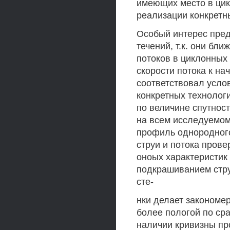
имеющих место в цик
реализации конкретн
Особый интерес пред
течений, т.к. они бл
потоков в циклонных 
скорости потока к на
соответствовал усло
конкретных технолог
по величине спутнос
на всем исследуемом 
профиль однородного
струи и потока пров
оноых характеристик
подкрашиванием стру
сте-
нки делает закономе
более пологой по сра
наличии кривизны пр