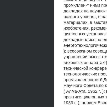
промкллен-^ ними пр
докладах на научно-
разного уровня-, в н
материалах, в выстав
изобретения, реком
циклонных установок
докладывались на: д
энерготехнологически
); всесоюзном совещ
управлении высокот
вихреьых аппаратах (
технической конфере
технологических проц
промышленности £ Дне
Научного Совета по 
( Алма-Ата, 1962 г. 
практике циклонных 
1933 г. ); первом Вс