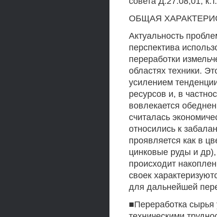
совета Д.27.08,01, к.т
ОБЩАЯ ХАРАКТЕРИ
Актуальность пробле
перспектива использ
переработки измельч
областях техники. Э
усилением тенденции
ресурсов и, в частно
вовлекается обеднен
считалась экономиче
относились к забала
проявляется как в цв
цинковые руды и др),
происходит накоплен
своек характеризуют
для дальнейшей пере
■Переработка сырья 
техническими труднос