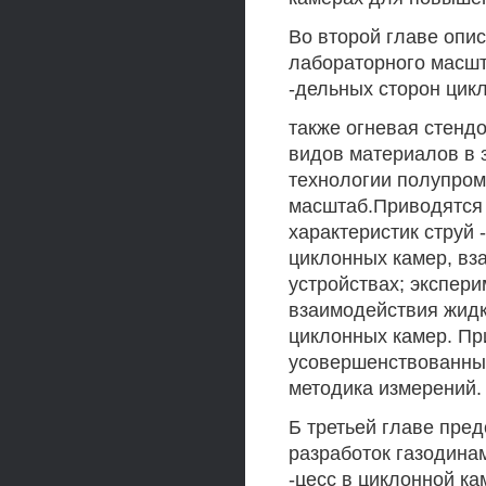
Во второй главе опи
лабораторного масшт
-дельных сторон цик
также огневая стенд
видов материалов в 
технологии полупро
масштаб.Приводятся 
характеристик струй
циклонных камер, вз
устройствах; экспер
взаимодействия жидк
циклонных камер. Пр
усовершенствованных
методика измерений.
Б третьей главе пре
разработок газодина
-цесс в циклонной ка