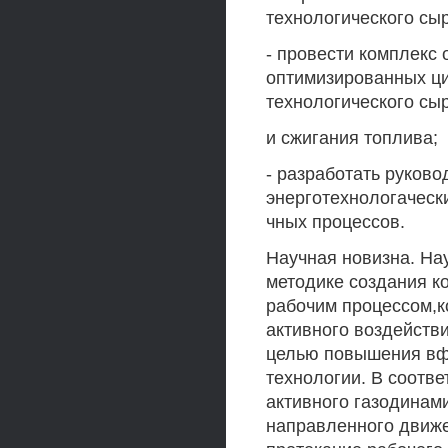
технологического сыр
- провести комплек
оптимизированных ци
технологического сы
и сжигания топлива;
- разработать руков
энерготехнологаческ
чных процессов.
Научная новизна. На
методике создания к
рабочим процессом,к
активного воздейств
целью повышения вф
технологии. В соотв
активного газодинам
направленного движе