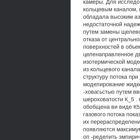
камеры. Для исследо
кольцевым каналом, 
обладала высоким а
недостаточной надеж
путем замены щелево
отказа от центральн
поверхностей в объе
целенаправленное дв
изотермической моде
из кольцевого канал
структуру потока пр
моделирование жидк
-ховагьстью путем в
шероховатости К_5 . 
обобщена ви виде К5
газового потока пока
их перераспределени
появляются максиму
оп -ределить эмпири