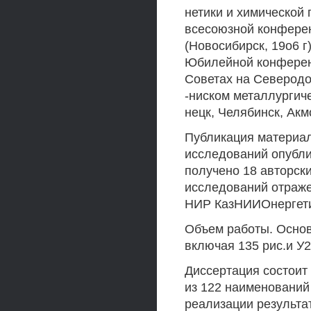
нетики и химической 
всесоюзной конферен
(Новосибирск, 19о6 г
Юбилейной конференц
Советах на Северодо
-ниском металлургич
нецк, Челябинск, Акмо
Публикация материал
исследований опубли
получено 18 авторски
исследований отраже
НИР КазНИИОнергети
Объем работы. Основ
включая 135 рис.и У2
Диссертация состоит 
из 122 наименований
реализации результа