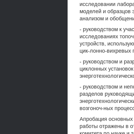
исследовании лабора
моделей и образцов 
анализом и обобщени
- руководством к уча
исследованиях топо
устройств, использу
цик-лонно-вихревых 
- руководством и ра
циклонных установок
энерготехнологическо
- руководством и не
разделов руководящи
энерготехнологическ
возгоноч-ных процес
Апробация основных 
работы отражены в о
комитета по науке и 