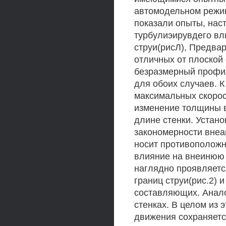
автомодельном режим
показали опыты, наст
турбулиэирувдего вл
струи(рисЛ), Предва
отличных от плоской 
безразмерный профил
для обоих случаев. 
максимальных скорос
изменение толщины в
длине стенки. Устано
закономерности внеак
носит противоположн
влияние на внеинюю 
наглядно проявляетс
границ струи(рис.2)
составляющих. Анало
стенках. В целом из 
движения сохраняетс