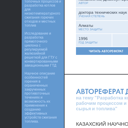
топочных процессов и
АВТОР
разработка котлов
для
доктора технических наук
низкотемпературного
УЧЕНАЯ СТЕПЕНЬ
сжигания горючих
отходов и местных
Алматы
топлив
МЕСТО ЗАЩИТЫ
Исследование и
разработка
1996
прямоточного
ГОД ЗАЩИТЫ
циклона с
регулируемой
ЧИТАТЬ АВТОРЕФЕРАТ
жалюзийной
решеткой для ГТУ с
конвертированными
авиационными ГТД
Научное описание
особенностей
горения в
ограниченных
АВТОРЕФЕРАТ
закрученных
противоточных
на тему "Разработка 
течениях и
возможность их
рабочим процессом и 
применения к
сырья и топлива"
созданию
эффективных
устройств сжигания
топлива.
КАЗАХСКИЙ НАУЧН