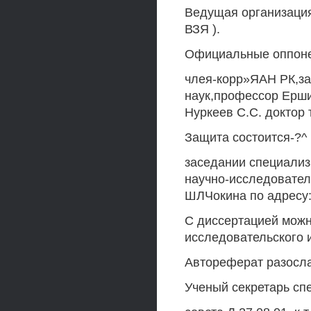
Ведущая организация
ВЗЯ ).
Официальные оппон
члея-корр»ЯАН РК,за
наук,профессор Ерши
Нуркеев С.С. доктор 
Защита состоится-?^ |
заседании специализ
научно-исследовател
ШЛЧокина по адресу: 
С диссертацией можн
исследовательского и
Автореферат разослан
Ученый секретарь сп