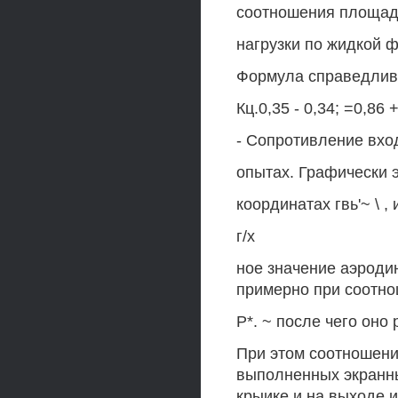
соотношения площадей
нагрузки по жидкой ф
Формула справедлива
Кц.0,35 - 0,34; =0,86 
- Сопротивление вхо
опытах. Графически э
координатах гвь'~ \ ,
г/х
ное значение аэроди
примерно при соотно
Р*. ~ после чего оно
При этом соотношени
выполненных экранны
крыике и на выходе и