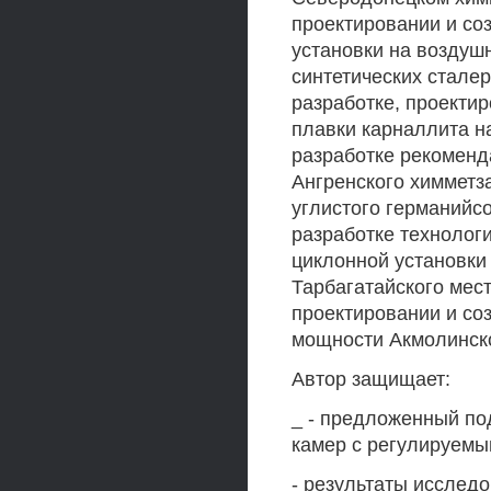
проектировании и с
установки на воздуш
синтетических стале
разработке, проекти
плавки карналлита н
разработке рекоменд
Ангренского химметз
углистого германийс
разработке технолог
циклонной установки
Тарбагатайского мес
проектировании и со
мощности Акмолинской
Автор защищает:
_ - предложенный по
камер с регулируемы
- результаты исслед