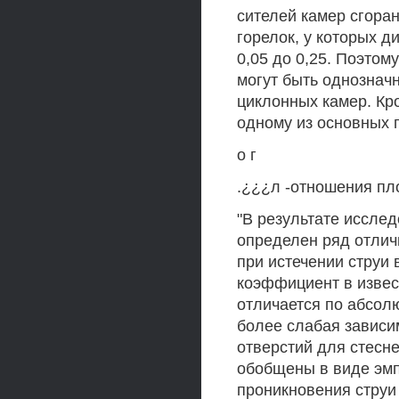
сителей камер сгоран
горелок, у которых д
0,05 до 0,25. Поэтом
могут быть однознач
циклонных камер. Кр
одному из основных 
о г
.¿¿¿л -отношения пло
"В результате иссле
определен ряд отлич
при истечении струи 
коэффициент в извес
отличается по абсол
более слабая зависи
отверстий для стесн
обобщены в виде эм
проникновения струи