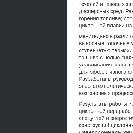
течений и газовых з
дисперсных сред. Ра
горения топлива; сп
циклонной плавки на
менитедьно к различ
выносные топочные 
ступенчатую термохи
тошшва с целью сниж
улавливания золы пе
для эффективного сж
Разработаны руковод
энерготехнологическ
возгоночных процесс
Результаты работы и
циклонной переработ
спецуглей и энергети
конструкций циклонн
Северодонецком хими