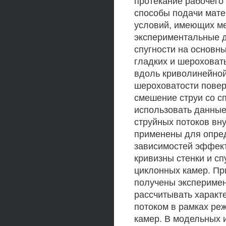
протекание рабочего
способы подачи мате
условий, имеющих ме
экспериментальные 
спугности на основн
гладких и шероховат
вдоль криволинейной
шероховатости повер
смешение струи со с
использовать данные
струйных потоков вн
применены для опре
зависимостей эффект
кривизны стенки и сп
циклонных камер. Пр
получены экспериме
рассчитывать характ
потоком в рамках ре
камер. В модельных 