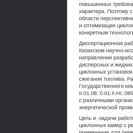
повышенных требован
характера. Поэтому 
области перспектив
и оптимизация цикло
конкретным технолог
Диссертационная раб
Казахском научно-исс
направлении разрабо
дисперсных и жидких 
циклонных установок
сжигания топлива. Р
Государственного коми
II.01.08; 0.01.II.HI;
с различными органи
энергетической пром
Цель и -задачи работ
циклонных камер с р
применение для пере