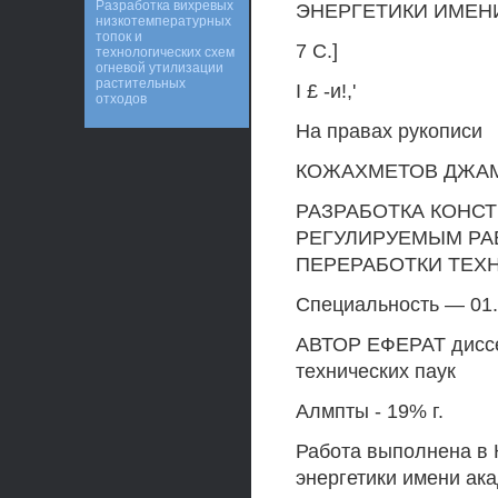
Разработка вихревых
ЭНЕРГЕТИКИ ИМЕНИ
низкотемпературных
топок и
7 С.]
технологических схем
огневой утилизации
растительных
I £ -и!,'
отходов
На правах рукописи
КОЖАХМЕТОВ ДЖА
РАЗРАБОТКА КОНС
РЕГУЛИРУЕМЫМ РА
ПЕРЕРАБОТКИ ТЕХН
Специальность — 01.
АВТОР ЕФЕРАТ диссер
технических паук
Алмпты - 19% г.
Работа выполнена в 
энергетики имени ака