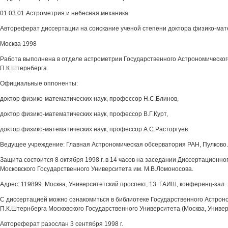
01.03.01 Астрометрия и небесная механика
Автореферат диссертации на соискание ученой степени доктора физико-мат
Москва 1998
Работа выполнена в отделе астрометрии Государственного Астрономического
П.К.Штернберга.
Официальные оппоненты:
доктор физико-математических наук, профессор Н.С.Блинов,
доктор физико-математических наук, профессор В.Г.Курт,
доктор физико-математических наук, профессор А.С.Расторгуев
Ведущее учреждение: Главная Астрономическая обсерватория РАН, Пулково.
Защита состоится 8 октября 1998 г. в 14 часов на заседании Диссертационно
Московского Государственного Университета им. М.В.Ломоносова.
Адрес: 119899. Москва, Университетский проспект, 13. ГАИШ, конференц-зал.
С диссертацией можно ознакомиться в библиотеке Государственного Астроно
П.К.Штернберга Московского Государственного Университета (Москва, Универ
Автореферат разослан 3 сентября 1998 г.