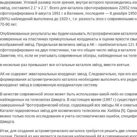
выдержками. Угловой размер поля зрения, внутри которого производились 
звёзд, составлял 2.1° х 2.1°. Всего для каталога сфотографировано 22652 пл
сфотографирована 8 августа 1891 г. в Ватикане, последняя — 8 декабря 1950 
(90%) наблюдений выполнена до 1920 г., т.е. разность эпох с современными
70-90 лет.
Опубликованные результаты мы будем называть Астрографическим каталогом
измеренные на пластинках прямоугольные координаты и оценки яркости свы
изображений звёзд. Предельная величина звёзд в АК -- приблизительно 12т.
сфотографировано на двух пластинках, так что общее число звёзд в каталог
Заметим, что, если не учитывать современные обзоры, наблюденные на тел
в несколько раз превышает все остальные каталоги звёзд, вместе взятые.
АК не содержит экваториальных координат звезд. Следовательно, при его и
формирования астрометрического каталога необходимо выполнить его редукц
координат звёзд в современную координатную систему.
В качестве современной эпохи может быть использован какой-либо из совре
наблюденных на телескопах Шмидта. В настоящее время (1997 г.) существуе
завершенный "фотографический обзор, содержащий все звёзды АК и охваты
Каталог гидировочных звёзд для космического телескопа им. Хаббла [5]. Одна
можно только после исследования и учета систематических ошибок, специфи
Шмидта.
Итак, для создания астрометрического каталога требуется решить две сло
задачи. Первой из них является редукция наблюдений АК в современную коо