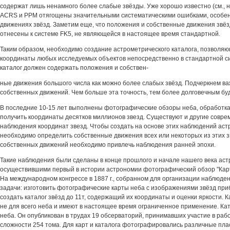
содержат лишь ненамного более слабые звёзды. Уже хорошо известно (см., нап
ACRS и РРМ отягощены значительными систематическими ошибками, особен
движениях звёзд. Заметим еще, что положения и собственные движения звёзд
отнесены к системе FK5, не являющейся в настоящее время стандартной.
Таким образом, необходимо создание астрометрического каталога, позволя
координаты любых исследуемых объектов непосредственно в стандартной си
каталог должен содержать положения и собствен-
ные движения большого числа как можно более слабых звёзд. Подчеркнем ва
собственных движений. Чем больше эта точность, тем более долговечным буд
В последние 10-15 лет выполнены фотографические обзоры неба, обработка
получить координаты десятков миллионов звезд. Существуют и другие совр
наблюдения координат звезд. Чтобы создать на основе этих наблюдений аст
необходимо определить собственные движения всех или некоторых из этих 
собственных движений необходимо привлечь наблюдения ранней эпохи.
Такие наблюдения были сделаны в конце прошлого и начале нашего века ас
осуществившими первый в истории астрономии фотографический обзор "Карта 
На международном конгрессе в 1887 г., собранном для организации наблюде
задачи: изготовить фотографические карты неба с изображениями звёзд при
создать каталог звёзд до 11т, содержащий их координаты и оценки яркости. 
не для всего неба и имеют в настоящее время ограниченное применение. Кат
неба. Он опубликован в трудах 19 обсерваторий, принимавших участие в раб
сложности 254 тома. Для карт и каталога фотографировались различные пла