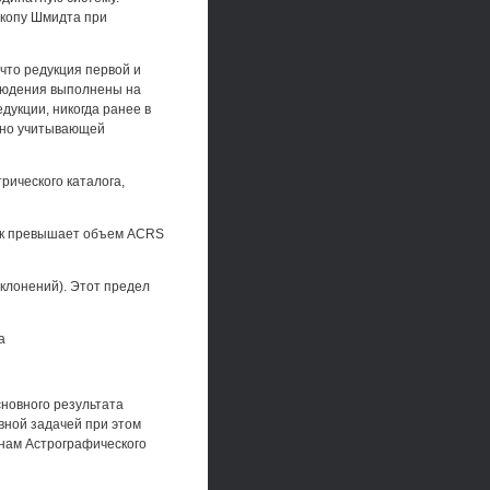
скопу Шмидта при
что редукция первой и
блюдения выполнены на
дукции, никогда ранее в
чно учитывающей
рического каталога,
ядок превышает объем ACRS
склонений). Этот предел
а
новного результата
вной задачей при этом
онам Астрографического