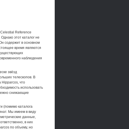
Celestial Reference
 Однако этот каталог не
Он содержит в основном
астоящее время являются
 существующих
новременного наблюдения
еске звёзд
ольших телескопов. В
 Hipparcos, что
обходимость использовать
збежно снижающие
ги (помимо каталога
инат. Мы имеем в виду
рометрические данные,
оответственно, в них
arcos по объему, но