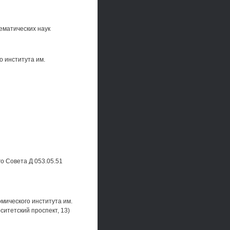
ематических наук
 института им.
го Совета Д 053.05.51
мического института им.
ситетский проспект, 13)