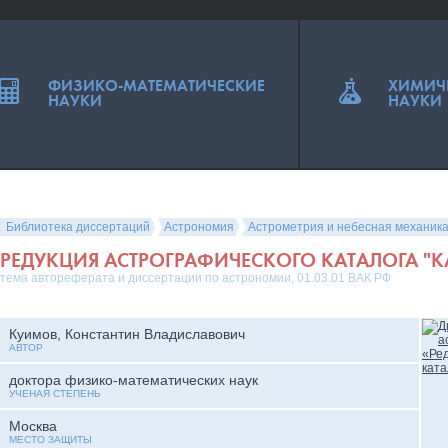
ФИЗИКО-МАТЕМАТИЧЕСКИЕ
ХИМИЧ
НАУКИ
НАУКИ
Библиотека диссертаций
Астрономия
Астрометрия и небесная механик
РЕДУКЦИЯ АСТРОГРАФИЧЕСКОГО КАТАЛОГА "К
тема автореферата и диссертации по астрономии, 01.03.01 ВАК РФ
Куимов, Константин Владиславович
АВТОР
доктора физико-математических наук
УЧЕНАЯ СТЕПЕНЬ
Москва
МЕСТО ЗАЩИТЫ