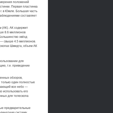
измерения положений
астинки. Первая пластинка
г. в Юккле. Большая часть
 наблюдениями составляет
 (AK). АК содержит
ше 8.6 миллионов
 Большинство звёзд
е — свыше 4.5 миллионов.
ескопах Шмидта, объем АК
спользовании для
ию, т.е. приведение
менных обзоров,
т только один полностью
вающий все небо —
ко использовать его
чных для телескопа
жные предварительные
рдинатную систему.