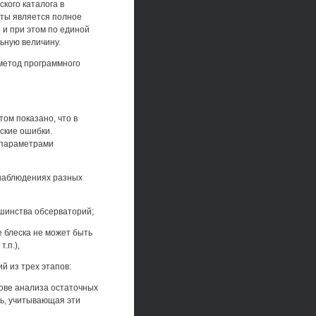
кого каталога в
оты является полное
 и при этом по единой
ьную величину.
 метод программного
ом показано, что в
ские ошибки.
 параметрами
 наблюдениях разных
ьшинства обсерваторий;
е блеска не может быть
.п.),
й из трех этапов:
нове анализа остаточных
ь, учитывающая эти