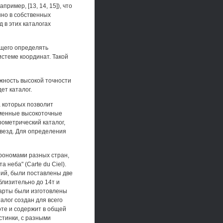
ример, [13, 14, 15]), что
но в собственных
 в этих каталогах
ющего определять
стеме координат. Такой
жность высокой точности
ет каталог.
 которых позволит
еменные высокоточные
рометрический каталог,
звезд. Для определения
трономами разных стран,
неба" (Carte du Ciel).
ний, были поставлены две
близительно до 14т и
Карты были изготовлены
алог создан для всего
оте и содержит в общей
стинки, с разными