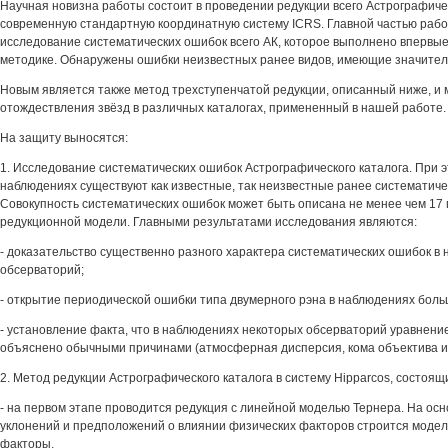
Научная новизна работы состоит в проведении редукции всего Астрографичес
современную стандартную координатную систему ICRS. Главной частью раб
исследование систематических ошибок всего АК, которое выполнено впервые
методике. Обнаружены ошибки неизвестных ранее видов, имеющие значител
Новым является также метод трехступенчатой редукции, описанный ниже, и
отождествления звёзд в различных каталогах, примененный в нашей работе.
На защиту выносятся:
1. Исследование систематических ошибок Астрографического каталога. При эт
наблюдениях существуют как известные, так неизвестные ранее систематиче
Совокупность систематических ошибок может быть описана не менее чем 17
редукционной модели. Главными результатами исследования являются:
- доказательство существенно разного характера систематических ошибок в
обсерваторий;
- открытие периодической ошибки типа двумерного рэна в наблюдениях бол
- установление факта, что в наблюдениях некоторых обсерваторий уравнени
объяснено обычными причинами (атмосферная дисперсия, кома объектива и т
2. Метод редукции Астрографического каталога в систему Hipparcos, состоящи
- на первом этапе проводится редукция с линейной моделью Тернера. На ос
уклонений и предположений о влиянии физических факторов строится модел
факторы,