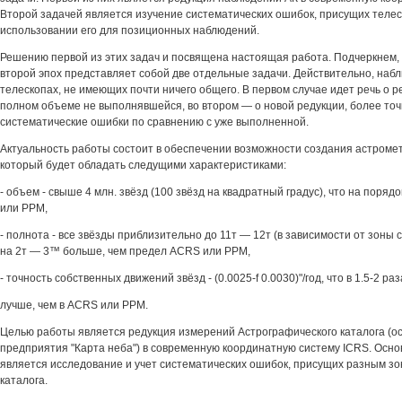
Второй задачей является изучение систематических ошибок, присущих теле
использовании его для позиционных наблюдений.
Решению первой из этих задач и посвящена настоящая работа. Подчеркнем, 
второй эпох представляет собой две отдельные задачи. Действительно, на
телескопах, не имеющих почти ничего общего. В первом случае идет речь о ре
полном объеме не выполнявшейся, во втором — о новой редукции, более то
систематические ошибки по сравнению с уже выполненной.
Актуальность работы состоит в обеспечении возможности создания астромет
который будет обладать следущими характеристиками:
- объем - свыше 4 млн. звёзд (100 звёзд на квадратный градус), что на пор
или РРМ,
- полнота - все звёзды приблизительно до 11т — 12т (в зависимости от зоны 
на 2т — 3™ больше, чем предел ACRS или РРМ,
- точность собственных движений звёзд - (0.0025-f 0.0030)"/год, что в 1.5-2 раз
лучше, чем в ACRS или РРМ.
Целью работы является редукция измерений Астрографического каталога (ос
предприятия "Карта неба") в современную координатную систему ICRS. Осно
является исследование и учет систематических ошибок, присущих разным з
каталога.