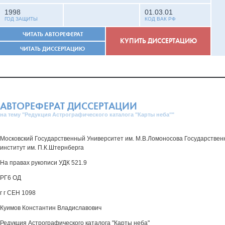
1998
01.03.01
ГОД ЗАЩИТЫ
КОД ВАК РФ
ЧИТАТЬ АВТОРЕФЕРАТ
КУПИТЬ ДИССЕРТАЦИЮ
ЧИТАТЬ ДИССЕРТАЦИЮ
АВТОРЕФЕРАТ ДИССЕРТАЦИИ
на тему "Редукция Астрографического каталога "Карты неба""
Московский Государственный Университет им. М.В.Ломоносова Государстве
институт им. П.К.Штернберга
На правах рукописи УДК 521.9
РГ6 ОД
г г СЕН 1098
Куимов Константин Владиславович
Редукция Астрографического каталога "Карты неба"