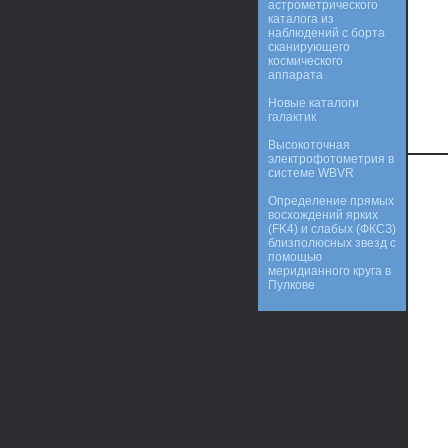
астрометрического
каталога из
наблюдений с борта
сканирующего
космического
аппарата
Новые каталоги
галактик
Высокоточная
электрофотометрия в
системе WBVR
Определение прямых
восхождений ярких
(FK4) и слабых (ФКСЗ)
близполюсных звезд с
помощью
меридианного круга в
Пулкове