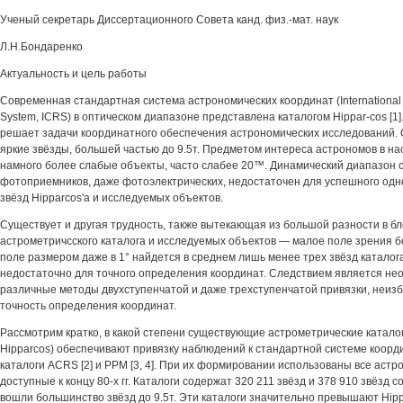
Ученый секретарь Диссертационного Совета канд. физ.-мат. наук
Л.Н.Бондаренко
Актуальность и цель работы
Современная стандартная система астрономических координат (International 
System, ICRS) в оптическом диапазоне представлена каталогом Hippar-cos [1].
решает задачи координатного обеспечения астрономических исследований. 
яркие звёзды, большей частью до 9.5т. Предметом интереса астрономов в н
намного более слабые объекты, часто слабее 20™. Динамический диапазон
фотоприемников, даже фотоэлектрических, недостаточен для успешного од
звёзд Hipparcos'a и исследуемых объектов.
Существует и другая трудность, также вытекающая из большой разности в бл
астрометричсского каталога и исследуемых объектов — малое поле зрения б
поле размером даже в 1° найдется в среднем лишь менее трех звёзд каталога
недостаточно для точного определения координат. Следствием является не
различные методы двухступенчатой и даже трехступенчатой привязки, неи
точность определения координат.
Рассмотрим кратко, в какой степени существующие астрометрические катало
Hipparcos) обеспечивают привязку наблюдений к стандартной системе коорд
каталоги ACRS [2] и РРМ [3, 4]. При их формировании использованы все аст
доступные к концу 80-х гг. Каталоги содержат 320 211 звёзд и 378 910 звёзд с
вошли большинство звёзд до 9.5т. Эти каталоги значительно превышают Hipp