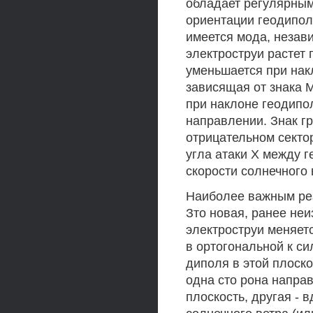
обладает регулярным
ориентации геодипол
имеется мода, незав
электроструи растет 
уменьшается при нак
зависящая от знака 
при наклоне геодипо
направлении. Знак г
отрицательном сектор
угла атаки X между 
скорости солнечного 
Наиболее важным рез
Зто новая, ранее неи
электроструи меняет
в ортогональной к с
диполя в этой плоско
одна сто рона направ
плоскость, другая - 