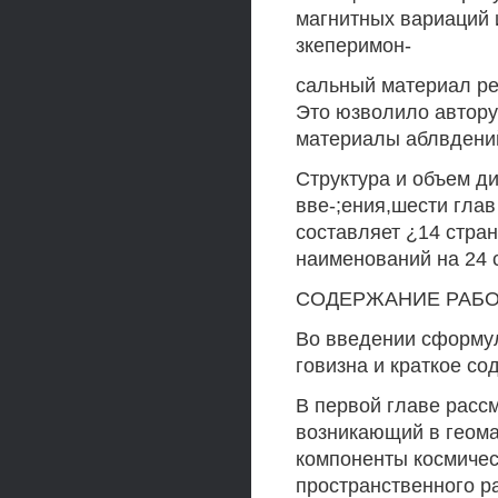
магнитных вариаций 
зкеперимон-
сальный материал ре
Это юзволило автору
материалы аблвдений
Структура и объем ди
вве-;ения,шести глав
составляет ¿14 стран
наименований на 24 
СОДЕРЖАНИЕ РАБ
Во введении сформул
говизна и краткое со
В первой главе расс
возникающий в геома
компоненты космическ
пространственного р