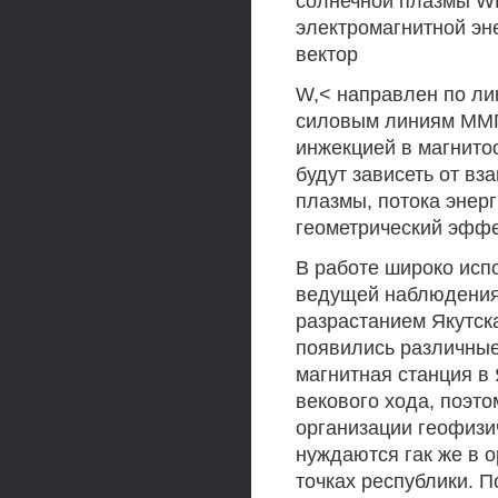
солнечной плазмы WK
электромагнитной эне
вектор
W,< направлен по лин
силовым линиям ММП,
инжекцией в магнито
будут зависеть от вз
плазмы, потока энерг
геометрический эффе
В работе широко исп
ведущей наблюдения з
разрастанием Якутска
появились различные
магнитная станция в
векового хода, поэт
организации геофизи
нуждаются гак же в 
точках республики. 