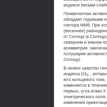
индексе весьма слаб
Геомагнитная активн
обладает годовыми и
сектора MMÍL При это
(весеннее) равноденс
от Солнца (к Солнцу
северном и южном по
асимметрия, заключа
полушарии активност
Солнцу).
В низких широтах ге
индекса D3¿ , котор
юго кольцевого тока.
изменяется в течение
первых, угла атаки X
электрического поля
изменения ориентаци