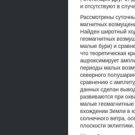
и отсутствуют в случ
Рассмотрены суточны
магнитных возмущений
Найден широтный хо
геомагнитных возмущ
малые бури) и сравн
что теоретическая кр
ашроксимирует ампли
периоды малых возму
северного полушария
сравнению с амплиту
данных сделан вывод
развиваются при охв
малые геомагнитные
вхождении Земли в 
солнечного ветра, о
плоскости эклиптики.