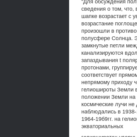
"Для обсуждения по
сведения о том, что
шапке возрастает с 
возрастание поглоще
произошли в противо
полусфере Солнца. Э
замкнутые петли меж
канализируются вдол
запаздывания t пол
протонами, группирует
соответствует прямому
непрямому приходу ч
гелиошироты Земли в
положении Земли на
космические лучи не
наблюдались в 1938-1
1964-19б9гг. на гели
экваториальных