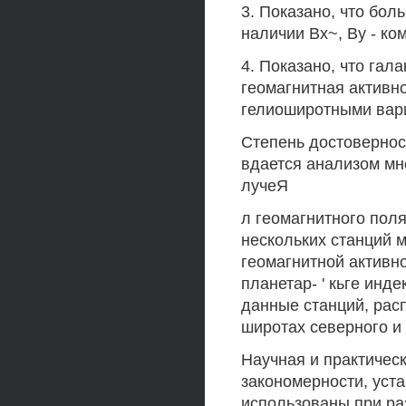
3. Показано, что бол
наличии Вх~, Ву - к
4. Показано, что гал
геомагнитная активн
гелиоширотными вар
Степень достовернос
вдается анализом мн
лучеЯ
л геомагнитного пол
нескольких станций 
геомагнитной активн
планетар- ' кьге инд
данные станций, рас
широтах северного и
Научная и практичес
закономерности, уст
использованы при ра