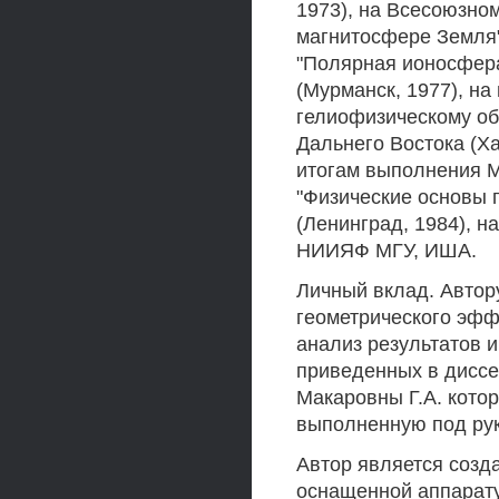
1973), на Всесоюзно
магнитосфере Земля"
"Полярная ионосфера
(Мурманск, 1977), на
гелиофизическому об
Дальнего Востока (Х
итогам выполнения М
"Физические основы 
(Ленинград, 1984), 
НИИЯФ МГУ, ИША.
Личный вклад. Автор
геометрического эффе
анализ результатов 
приведенных в диссе
Макаровны Г.А. кото
выполненную под рук
Автор является созд
оснащенной аппарату