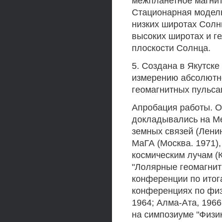
межпланетное магни
Стационарная модель
низких широтах Солн
высоких широтах и г
плоскости Солнца.
5. Создана в Якутске
измерению абсолютно
геомагнитных пульса
Апробация работы. О
докладывались на М
земных связей (Лени
МаГА (Москва. 1971)
космическим лучам (
"Лолярные геомагнит
конференции по итог
конференциях по физи
1964; Алма-Ата, 1966
на симпозиуме "Физи