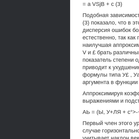
= a VSjB + с (3)
Подобная зависимост
(3) показало, что в 
дисперсия ошибок бол
естественно, так как
наилучшая аппроксим
V и £ брать различным
показатель степени о
приводит к ухудшени
формулы типа У£ , Уа
аргумента в функции 
Аппроксимируя коэфф
выражениями и подст
АЬ = (Ы, У+ЛЯ + с°>-+ 
Первый член этого ур
случае горизонтально
учитывает наклон ве