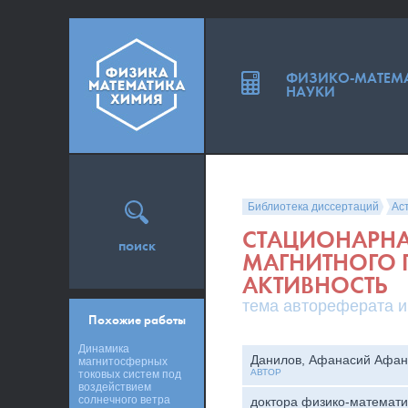
ФИЗИКО-МАТЕМ
НАУКИ
Библиотека диссертаций
Ас
СТАЦИОНАРНА
поиск
МАГНИТНОГО 
АКТИВНОСТЬ
тема автореферата и
Похожие работы
Динамика
Данилов, Афанасий Афан
магнитосферных
АВТОР
токовых систем под
воздействием
солнечного ветра
доктора физико-математи