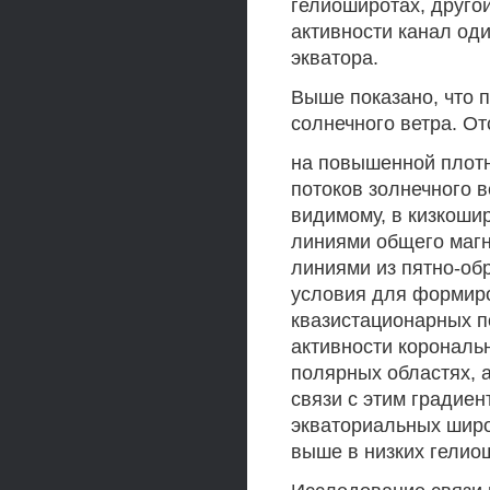
гелиоширотах, другой
активности канал од
экватора.
Выше показано, что п
солнечного ветра. О
на повышенной плотн
потоков золнечного 
видимому, в кизкоши
линиями общего маг
линиями из пятно-об
условия для формиро
квазистационарных п
активности корональ
полярных областях, а
связи с этим градиен
экваториальных широт
выше в низких гелио