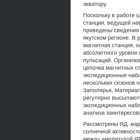
экватору.
Поскольку в работе 
станции, ведущей наб
приведены сведения 
якутском регионе. В 
магнитная станция, 
абсолютного уровня 
пульсаций. Организ
цепочка магнитных с
экспедиционные набл
нескольких сезонов н
Заполярья. Материал
регулярно высылаютс
экспедиционных набл
анализа заинтересов
Рассмотрены ЯД -вари
солнечной активност
между амплитудой Я