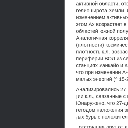
активной области, от
гелиоширота Земли. 
изменением активных
этом Ах возрастает в
областей южной полу
Аналогичная корреля
(плотности) космичес
плотность к.л. возра
периферии ВОЛ из с
станциях Уанкайо и 
что при изменении АЧ
малых энергий (^ 15-
Анализировались 27-
¡ии к.л., связанные 
Юнаружено, что 27-д
гетодом наложения эп
¡ых бурь с положите
, отстоящие друг от 