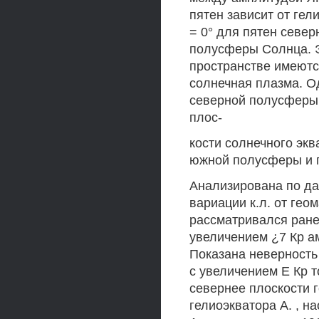
пятен зависит от ге
= 0° для пятен север
полусферы Солнца. Э
пространстве имеютс
солнечная плазма. О
северной полусферы 
плос-
кости солнечного экв
южной полусферы и 
Анализирована по дан
вариации к.л. от гео
рассматривался ране
увеличением ¿7 Кр ам
Показана неверность 
с увеличением Е Кр т
севернее плоскости 
гелиоэкватора А. , н