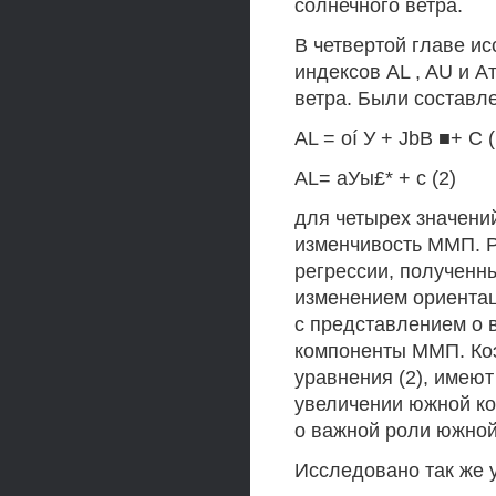
солнечного ветра.
В четвертой главе и
индексов AL , AU и А
ветра. Были составл
AL = oí У + JbB ■+ С (
AL= аУы£* + с (2)
для четырех значений 
изменчивость ММП. 
регрессии, полученны
изменением ориентац
с представлением о 
компоненты ММП. Ко
уравнения (2), имею
увеличении южной ко
о важной роли южно
Исследовано так же 