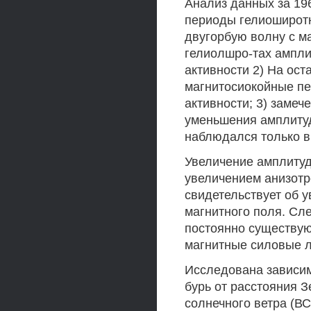
Анализ данных за 196
периоды гелиоширот
двугорбую волну с ма
гелиолшро-тах ампли
активности 2) На ос
магнитосиокойные пе
активности; 3) заме
уменьшения амплитуд
наблюдался только в 
Увеличение амплитуды
увеличением анизотр
свидетельствует об 
магнитного поля. Сле
постоянно существу
магнитные силовые л
Исследована зависим
бурь от расстояния 
солнечного ветра (ВС