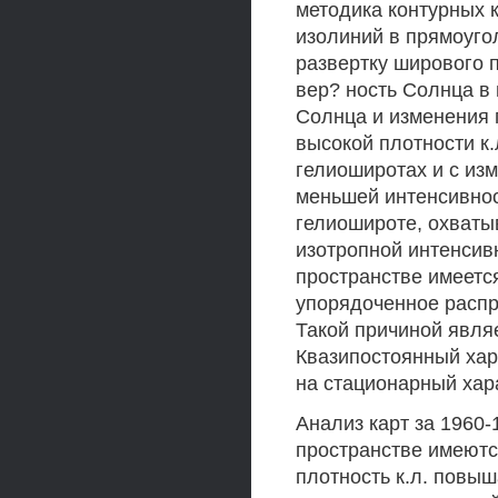
методика контурных к
изолиний в прямоуго
развертку ширового п
вер? ность Солнца в
Солнца и изменения 
высокой плотности к
гелиоширотах и с из
меньшей интенсивнос
гелиошироте, охватыв
изотропной интенсив
пространстве имеетс
упорядоченное распр
Такой причиной явля
Квазипостоянный хар
на стационарный хар
Анализ карт за 1960-
пространстве имеютс
плотность к.л. повы