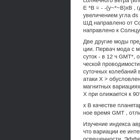
солнечного ветра (и
Е *В = - -(у~*~В)хВ ,
увеличением угла ds 
ШД направлено от Со
направлено к Солнцу
Две другие моды пре
ции. Первач мода с 
суток - в 12 ч GMT*,
ческой проводимости
суточных колебаний 
атаки X > обусловле
магнитных вариациях.
X при олижается к 90
х В качестве планета
ное время GMT , отл
Изучение индекса ав
что вариации ее инт
освещенности. Эффек