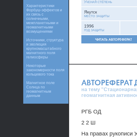
УЧЕНАЯ СТЕПЕНЬ
Характеристики
Форбуш-эффектов и
Якутск
их связь с
МЕСТО ЗАЩИТЫ
солнечными,
межпланетными и
1996
геомагнитными
ГОД ЗАЩИТЫ
возмущениями
ЧИТАТЬ АВТОРЕФЕРАТ
Источники, структура
и эволюция
крупномасштабного
магнитного поля
гелиосферы
Некоторые
закономерности поля
кольцевого тока
АВТОРЕФЕРАТ
Магнитное поле
Солнца по
на тему "Стационарна
геомагнитным
геомагнитная активно
данным
РГБ ОД
2 2 Ш
На правах рукописи У