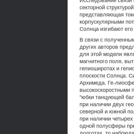
Исследование связи п
секторной структуро
представляющая токо
корпускулярными пот
Солнца изгибают его 
В связи с полученны
других авторов пред
для этой модели явл
магнитного поля, вы
гелиоширотах и гели
плоскости Солнца. Си
Архимеда. Ге-лиосфе
высокоскоростными п
"юбки танцующей бале
при наличии двух ге
северной и южной по
при наличии четырех
одной полусферы пре
долготах, то наблюд