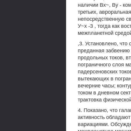
наличии Вх~, Ву - к
третьих, авроральна
непосредственную св
У~х -3 , тогда как во
межпланетной средой
,3. Установлено, что
преданная забвению 
продольных токов, в
пограничного слоя м
падерсеновских токо
вытекающих в погран
вечерние часы; конт
током в дневном сек
трактовка физическо
4. Показано, что гал
активность обладаю
вариациями. Обсужде