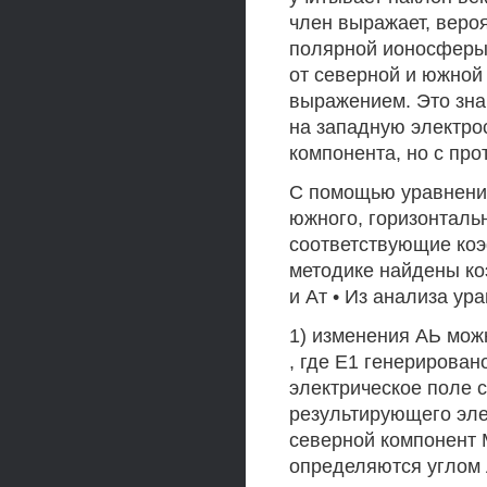
член выражает, веро
полярной ионосферы.
от северной и южной 
выражением. Это зна
на западную электро
компонента, но с пр
С помощью уравнения
южного, горизонталь
соответствующие коэ
методике найдены к
и Ат • Из анализа у
1) изменения АЬ можн
, где Е1 генерировано
электрическое поле с
результирующего эле
северной компонент 
определяются углом Л