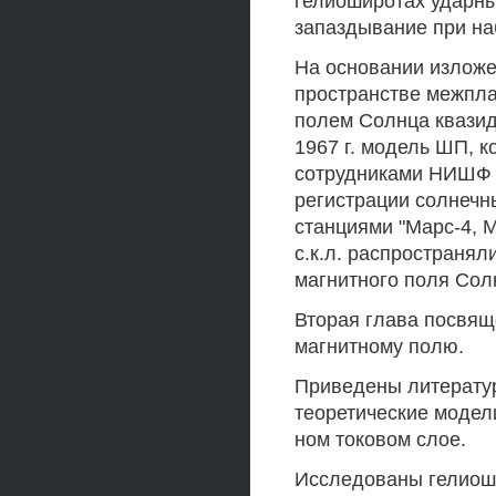
гелиоширотах ударн
запаздывание при на
На основании изложе
пространстве межпла
полем Солнца квазид
1967 г. модель ШП, к
сотрудниками НИШФ 
регистрации солнечны
станциями "Марс-4, М
с.к.л. распространя
магнитного поля Сол
Вторая глава посвя
магнитному полю.
Приведены литератур
теоретические модел
ном токовом слое.
Исследованы гелиош