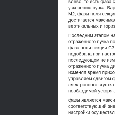
влево, то есть фаза 
ускорению пучка. Ва
М2, фазы поля секци
достигается максима
вертикальных и гори
Последним этапом на
отражённого пучка п
фаза поля секции СЗ
подобрана при настр
последующем не изме
отражённого пучка д
изменяя время прихо
управляем сдвигом 
электронного сгустка
необходимой ускоря
фазы является макси
соответствующий эне
настройки осуществл