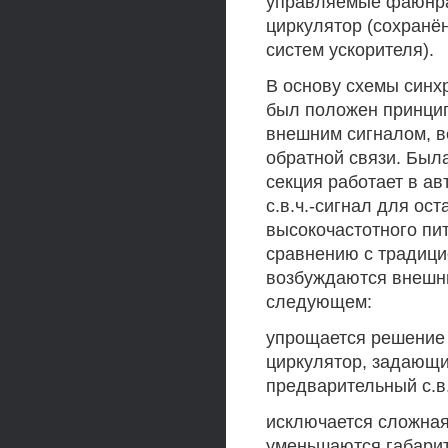
управляемые фаюнра
циркулятор (сохранё
систем ускорителя).
В основу схемы синх
был положен принцип
внешним сигналом, в
обратной связи. Была
секция работает в а
с.в.ч.-сигнал для о
высокочастотного пи
сравнению с традици
возбуждаются внешни
следующем:
упрощается решение 
циркулятор, задающи
предварительный с.в
исключается сложная
уменьшаются габариты