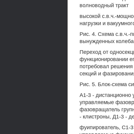
волноводный тракт
высокой с.в.ч.-мощно
нагрузки и вакуумног
Рис. 4. Схема с.в.ч.
вынужденных колеба
Переход от односекц
функционировании ег
потребовал решения 
секций и фазировани
Рис. 5. Блок-схема с
А1-3 - дистанционно
управляемые фазовра
фазовращатель групн
- клистроны, Д1-3 - д
фуипирователь, С1-3