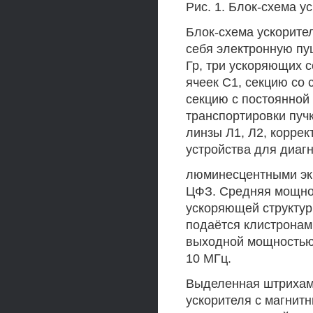
Рис. 1. Блок-схема у
Блок-схема ускорител
себя электронную пу
Гр, три ускоряющих с
ячеек С1, секцию со
секцию с постоянной
транспортировки пуч
линзы Л1, Л2, коррек
устройства для диагн
люминесцентными эк
ЦФЗ. Средняя мощнос
ускоряющей структуры
подаётся клистронам
выходной мощностью 
10 МГц.
Выделенная штрихами
ускорителя с магнит