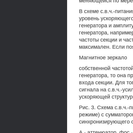
меняющейся по мере 
В схеме с.в.ч.-пита
уровень ускоряющего
генератора и амплиту
генератора, наприме
частоты секции и ча
максимален. Если по
Магнитное зеркало
собственной частото
генератора, то она п
входа секции. Для то
сигнала на с.в.ч.-ус
ускоряющей структуро
Рис. 3. Схема с.в.ч.
режиме) с сумматор
синхронизирующего с
А - аттенюатор, фос 