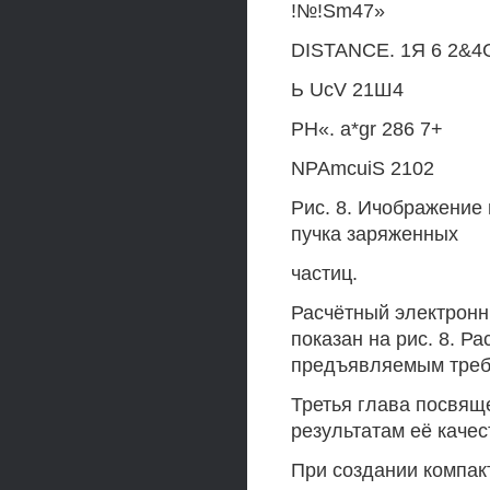
!№!Sm47»
DISTANCE. 1Я 6 2&
Ь UcV 21Ш4
PH«. a*gr 286 7+
NPAmcuiS 2102
Рис. 8. Ичображение
пучка заряженных
частиц.
Расчётный электронн
показан на рис. 8. Р
предъявляемым треб
Третья глава посвящ
результатам её качес
При создании компак