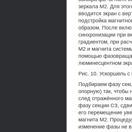
зеркала М2. Для это
вводится экран с ве
подстройка магнитно
образом. После вклю
синхронизации при в
градиентом, при расч
М2 и магнита систем
помощью фазовращате
люминесцентном экра
Рис. 10. Ускоршель с
Подбираем фазу секц
опорную) так, чтобы 
след отражённого ма
фазу секции СЗ, сдв
его перемещение уве
магнита М2. Процеду
изменение фазы не в