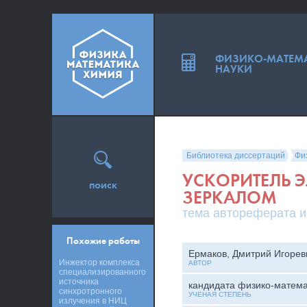
ФИЗИКО-МАТЕМ
НАУКИ
Библиотека диссертаций
Фи
УСКОРИТЕЛЬ 
поиск
ЗЕРКАЛОМ
тема автореферата и
Похожие работы
Ермаков, Дмитрий Игорев
Инжектор комплекса
АВТОР
специализированного
источника
кандидата физико-матема
синхротронного
УЧЕНАЯ СТЕПЕНЬ
излучения в НИЦ