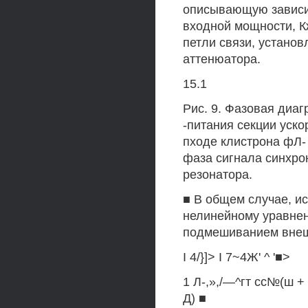
описывающую зависи
входной мощности, 
петли связи, устано
аттенюатора.
15.1
Рис. 9. Фазовая диаг
-питания секции уск
пходе клистрона фЛ- ф
фаза сигнала синхрон
резонатора.
■ В общем случае, и
нелинейному уравнен
подмешиванием внеш
I 4/}]> I 7~4Ж' ^ '■>
1 Л-,»,/—^гт сс№(ш + а
Д) ■