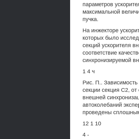
параметров ускорите
максимальной велич
пучка.
На инжекторе ускори
которых было исслед
секций ускорителя в
соответствие качеств
синхронизируемой вн
1 4 ч
Рис. П.. Зависимость
секции секция С2, от
внешней синхронизац
автоколебаний экспе
проведены сплошным
12 1 10
4 -