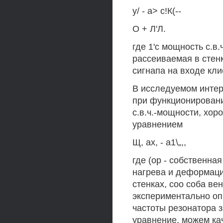
у/ - а> с!К(--
О + Л'Л.
где 1'с мощность с.в.
рассеиваемая в стенк
сигнапа на входе клис
В исследуемом интер
при функционировани
с.в.ч.-мощности, х
уравнением
Щ, ах, - а1\„,,
где (ор - собственна
нагрева и деформаци
стенках, соо соба ве
экспериментально о
частоты резонатора з
уравнение, можем ка