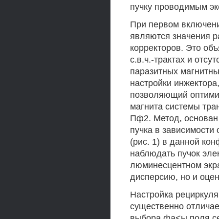
пучку проводимым эк
При первом включен
являются значения р
корректоров. Это об
с.в.ч.-трактах и отс
паразитных магнитны
настройки инжектора
позволяющий оптимиз
магнита системы тра
Пф2. Метод, основан
пучка в зависимости
(рис. 1) в данной ко
наблюдать пучок эл
люминесцентном экра
дисперсию, но и оцен
Настройка рециркуля
существенно отличает
выбора фа<ы поля се