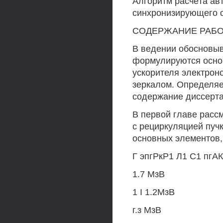
Алгоритм расчёта ав
синхронизирующего 
СОДЕРЖАНИЕ РАБ
В ведении обосновыв
формулируются основ
ускорителя электрон
зеркалом. Определяе
содержание диссерта
В первой главе расс
с рециркуляцией пуч
основных элементов,
Г эпгРкР1 Л1 С1 пгАК
1.7 МзВ
1 I 1.2МзВ
г.з МзВ