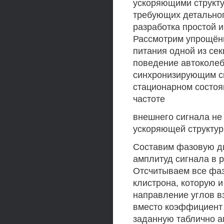
ускоряющими структу
требующих детальног
разработка простой и
Рассмотрим упрощённу
питания одной из се
поведение автоколеб
синхронизирующим си
стационарном состоя
частоте
внешнего сигнала не
ускоряющей структур
Составим фазовую д
амплитуд сигнала в р
Отсчитываем все фаз
клистрона, которую 
направление углов вз
вместо коэффициент 
заданную таблично а