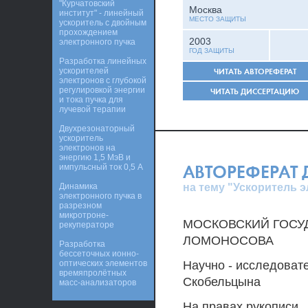
"Курчатовский
Москва
институт" - линейный
МЕСТО ЗАЩИТЫ
ускоритель с двойным
прохождением
2003
электронного пучка
ГОД ЗАЩИТЫ
Разработка линейных
ускорителей
ЧИТАТЬ АВТОРЕФЕРАТ
электронов с глубокой
регулировкой энергии
ЧИТАТЬ ДИССЕРТАЦИЮ
и тока пучка для
лучевой терапии
Двухрезонаторный
ускоритель
электронов на
энергию 1,5 МэВ и
АВТОРЕФЕРАТ
импульсный ток 0,5 А
на тему "Ускоритель 
Динамика
электронного пучка в
разрезном
микротроне-
МОСКОВСКИЙ ГОСУД
рекуператоре
ЛОМОНОСОВА
Разработка
бессеточных ионно-
оптических элементов
Научно - исследовате
времяпролётных
Скобельцына
масс-анализаторов
На правах рукописи