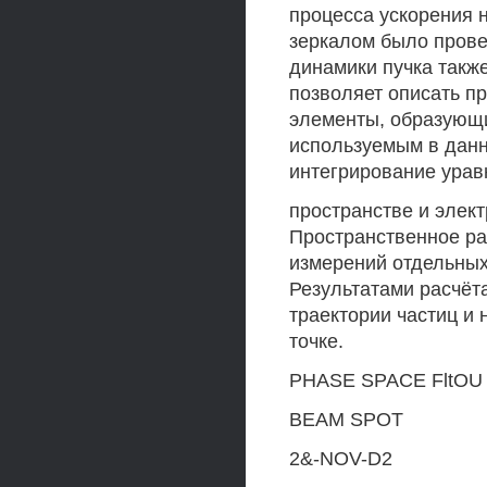
процесса ускорения 
зеркалом было пров
динамики пучка так
позволяет описать п
элементы, образующи
используемым в данн
интегрирование ура
пространстве и элек
Пространственное ра
измерений отдельных
Результатами расчё
траектории частиц и 
точке.
PHASE SPACE FltO
BEAM SPOT
2&-NOV-D2