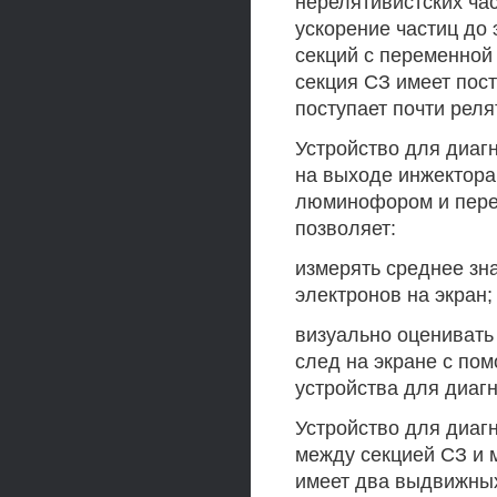
нерелятивистских ча
ускорение частиц до
секций с переменной 
секция СЗ имеет пост
поступает почти реля
Устройство для диаг
на выходе инжектора
люминофором и перес
позволяет:
измерять среднее зн
электронов на экран;
визуально оценивать
след на экране с по
устройства для диагн
Устройство для диаг
между секцией СЗ и 
имеет два выдвижных