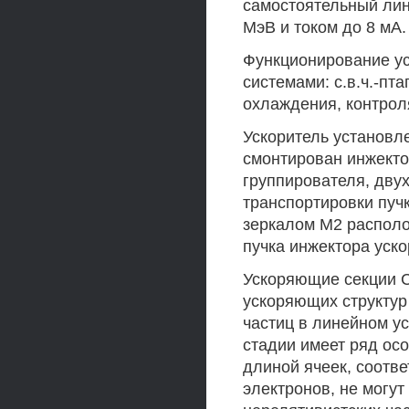
самостоятельный лин
МэВ и током до 8 мА.
Функционирование у
системами: с.в.ч.-пт
охлаждения, контрол
Ускоритель установл
смонтирован инжекто
группирователя, двух
транспортировки пуч
зеркалом М2 располо
пучка инжектора уско
Ускоряющие секции С
ускоряющих структур
частиц в линейном у
стадии имеет ряд осо
длиной ячеек, соотв
электронов, не могу