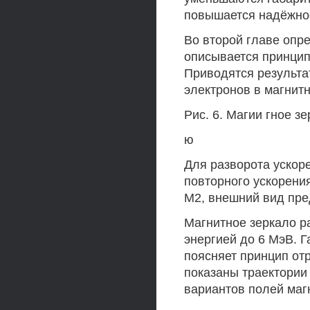
повышается надёжнос
Во второй главе опр
описывается принцип
Приводятся результа
электронов в магнитн
Рис. 6. Магии гное з
ю
Для разворота ускоре
повторного ускорени
М2, внешний вид пред
Магнитное зеркало р
энергией до 6 МэВ. Г
поясняет принцип от
показаны траектории
вариантов полей маг