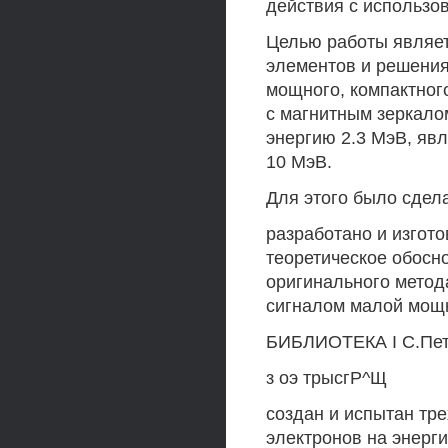
действия с использо
Целью работы являе
элементов и решения
мощного, компактног
с магнитным зеркалом
энергию 2.3 МэВ, яв
10 МэВ.
Для этого было сдел
разработано и изгот
теоретическое обосн
оригинального метода
сигналом малой мощн
БИБЛИОТЕКА I С.Пет
з оэ трысгР^Щ
создан и испытан тр
электронов на энерги