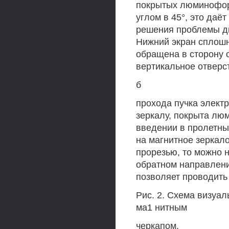
покрытых люминофор
углом в 45°, это даё
решения проблемы ди
Нижний экран сплошн
обращена в сторону 
вертикальное отверс
б
прохода пучка элект
зеркалу, покрыта лю
введении в пролетн
на магнитное зеркало
прорезью, то можно 
обратном направлени
позволяет проводить
Рис. 2. Схема визуал
ма1 нитным
черкапом.