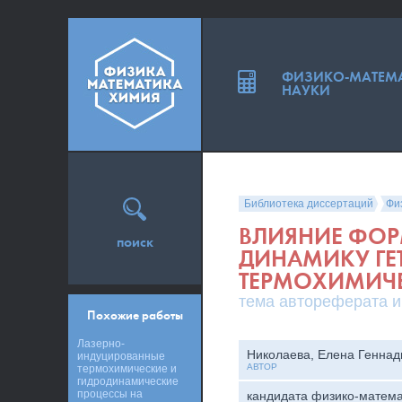
ФИЗИКО-МАТЕМ
НАУКИ
Библиотека диссертаций
Фи
ВЛИЯНИЕ ФОР
поиск
ДИНАМИКУ ГЕ
ТЕРМОХИМИЧ
тема автореферата и
Похожие работы
Лазерно-
Николаева, Елена Геннад
индуцированные
АВТОР
термохимические и
гидродинамические
процессы на
кандидата физико-матема