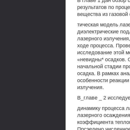
В главе 1 дан обзор
результатов по проц
вещества из газовой
тическая модель лаз
диэлектрические под
лазерного излучения
ходе процесса. Пров
исследование этой м
«невидны* осадков. 
начальной стадии п
осадка. В рамках ан
особенности реакции
излучения.
В_главе _ 2 исследу
динамику процесса л
лазерного осаждения
коэффициента тепло
Прсэедено численное