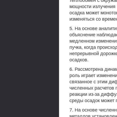
теплообмен с окружа
мощности излучения 
осадка может моното
изменяться со време
5. На основе аналит
объяснение наблюдае
медленном изменении
пучка, когда происх
непрерывной дорожки
осадков.
6. Рассмотрена дина
роль играет изменен
связанное с этим ди
численных расчетов п
реакции из-за диффу
среды осадок может 
7. На основе числен
металлов установлено