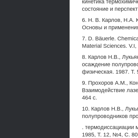
кинетика термохимич
состояние и перспект
6. Н. В. Карлов, H.A.
Основы и применения.
7. D. Bäuerle. Chemica
Material Sciences. V.I,
8. Карлов H.В., Лукь
осаждение полупрово
физическая. 1987. Т. 
9. Прохоров A.M., Ко
Взаимодействие лазер
464 с.
10. Карлов Н.В., Лук
полупроводников пр
. термодиссациации м
1985, Т. 12, №4, С. 8