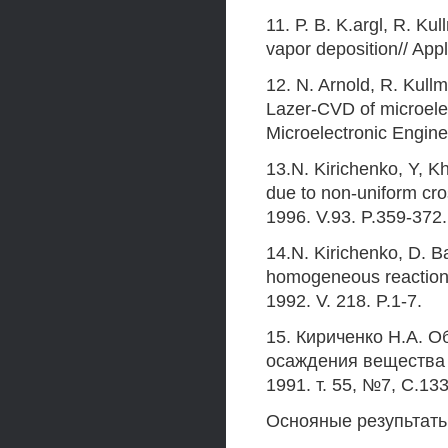
11. Р. В. K.argl, R. Ku
vapor deposition// App
12. N. Arnold, R. Kullm
Lazer-CVD of microelec
Microelectronic Enginee
13.N. Kirichenko, Y, Kha
due to non-uniform cro
1996. V.93. P.359-372.
14.N. Kirichenko, D. B
homogeneous reactions 
1992. V. 218. P.1-7.
15. Кириченко H.A. 
осаждения вещества 
1991. т. 55, №7, С.13
Оснояные резупьтатьi