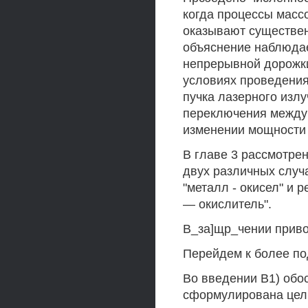
когда процессы масс
оказывают существен
объяснение наблюдае
непрерывной дорожки
условиях проведени
пучка лазерного излу
переключения между
изменении мощности 
В главе 3 рассмотре
двух различных случ
"металл - окисел" и 
— окислитель".
В_за]щр_чении приво
Перейдем к более п
Во введении В1) обо
сформулирована цел