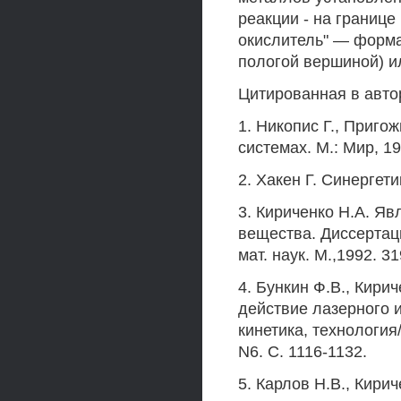
реакции - на границе
окислитель" — форма
пологой вершиной) и
Цитированная в авто
1. Никопис Г., Приг
системах. М.: Мир, 19
2. Хакен Г. Синергети
3. Кириченко H.A. Я
вещества. Диссертац
мат. наук. М.,1992. 31
4. Бункин Ф.В., Кири
действие лазерного 
кинетика, технология/
N6. С. 1116-1132.
5. Карлов Н.В., Кири