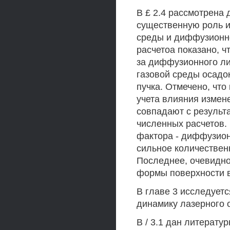
В £ 2.4 рассмотрена 
существенную роль и
среды и диффузионн
расчетоа показано, ч
за диффузионного ли
газовой среды осадо
пучка. Отмечено, что
учета влияния измен
совпадают с результ
численных расчетов.
фактора - диффузион
сильное количествен
Последнее, очевидно
формы поверхности в
В главе 3 исследует
динамику лазерного 
В / 3.1 дан литерату