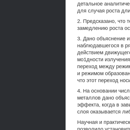
детальное аналитиче
для случая роста дл
2. Предсказано, что 
замедлению роста ос
3. Дано объяснение 
наблюдавшегося в р
действием движущего
мо1дности излучения
переход между режи
и режимом образован
что этот переход нос
4. На основании чис
металлов дано объяс
эффекта, когда в за
слоя оказывается ли
Научная и практичес
позволило установит