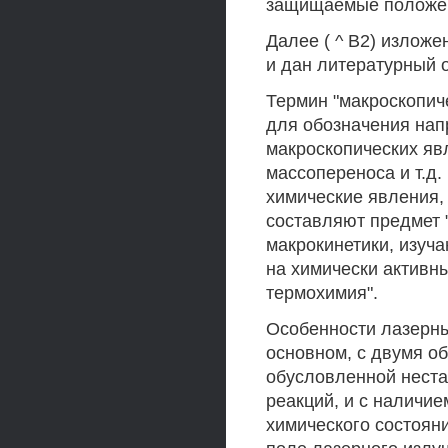
защищаемые положе
Далее ( ^ В2) излож
и дан литературный о
Термин "макроскопич
для обозначения нап
макроскопических явл
массопереноса и т.д
химические явления,
составляют предмет 
макрокинетики, изуч
на химически активн
термохимия".
Особенности лазерны
основном, с двумя о
обусловленной нест
реакций, и с наличи
химического состоян