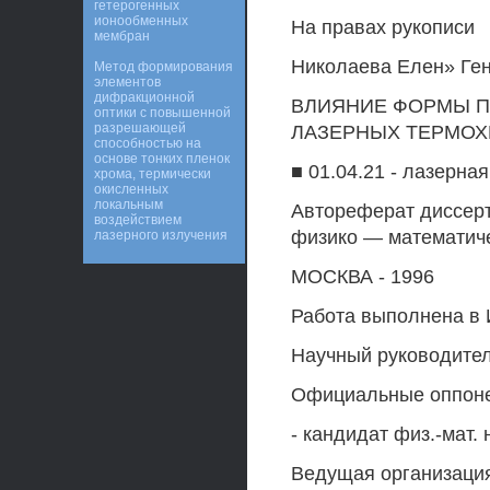
гетерогенных
ионообменных
На правах рукописи
мембран
Николаева Елен» Ге
Метод формирования
элементов
дифракционной
ВЛИЯНИЕ ФОРМЫ П
оптики с повышенной
разрешающей
ЛАЗЕРНЫХ ТЕРМО
способностью на
основе тонких пленок
■ 01.04.21 - лазерна
хрома, термически
окисленных
локальным
Автореферат диссерт
воздействием
физико — математиче
лазерного излучения
МОСКВА - 1996
Работа выполнена в 
Научный руководител
Официальные оппонен
- кандидат физ.-мат.
Ведущая организация