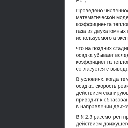
Р1^,
Проведено численное
математической моде
коэффициента теплоп
газа из двухатомных
используемого а экс
что на поздних стад
осадка убывает всле
коэффициента теплоп
согласуется с вывод
В условиях, когда т
осадка, скорость ре
действием сканирующ
приводит к образова
в направлении движе
В § 2.3 рассмотрен 
действием движущего