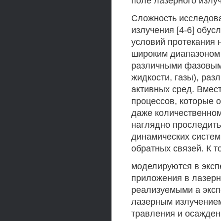
поле лазерного излу
Сложность исследова
излучения [4-6] обу
условий протекания 
широким диапазоном 
различными фазовыми
жидкости, газы), раз
активных сред. Вмес
процессов, которые 
даже количественном
наглядно проследит
динамических систем
обратных связей. К т
моделируются в эксп
приложения в лазерн
реализуемыми а экс
лазерным излучением
травления и осаждени