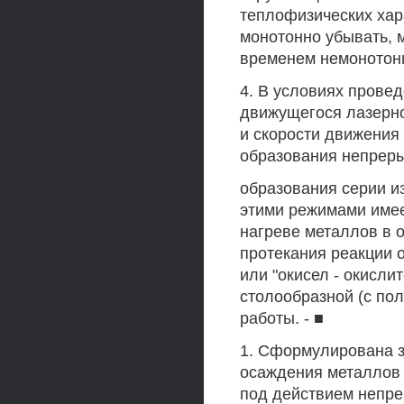
теплофизических хар
монотонно убывать, 
временем немонотон
4. В условиях прове
движущегося лазерно
и скорости движения
образования непреры
образования серии 
этими режимами имее
нагреве металлов в 
протекания реакции о
или "окисел - окисли
столообразной (с по
работы. - ■
1. Сформулирована з
осаждения металлов 
под действием непре