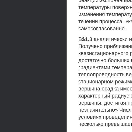
реакции экспоненциал
температуры поверхн
изменения температу
течении процесса. У
самосогласованно.
В$1.3 аналитически 
Получено приближен
квазистационарного 
достаточно больших 
градиентами темпера
теплопроводность вещ
стационарном режиме
вершина осадка имее
характерный радиус 
вершины, достигая п
незначительно» Числ
условиях проведения
несколько превышает