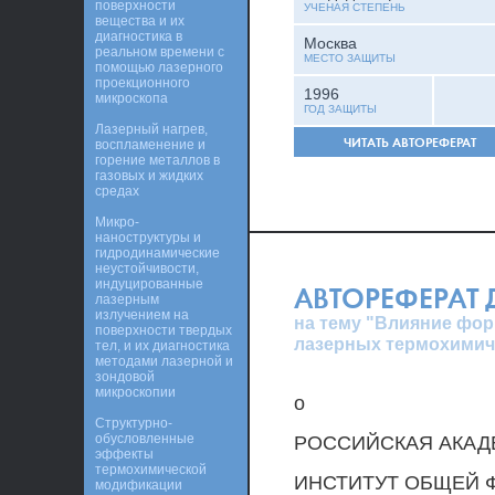
поверхности
УЧЕНАЯ СТЕПЕНЬ
вещества и их
диагностика в
Москва
реальном времени с
МЕСТО ЗАЩИТЫ
помощью лазерного
проекционного
1996
микроскопа
ГОД ЗАЩИТЫ
Лазерный нагрев,
ЧИТАТЬ АВТОРЕФЕРАТ
воспламенение и
горение металлов в
газовых и жидких
средах
Микро-
наноструктуры и
гидродинамические
неустойчивости,
индуцированные
АВТОРЕФЕРАТ
лазерным
излучением на
на тему "Влияние фо
поверхности твердых
лазерных термохимич
тел, и их диагностика
методами лазерной и
зондовой
микроскопии
о
Структурно-
обусловленные
РОССИЙСКАЯ АКАД
эффекты
термохимической
ИНСТИТУТ ОБЩЕЙ 
модификации