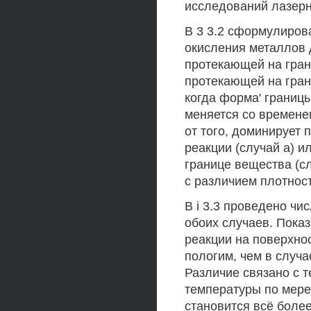
исследований лазерн
В 3 3.2 сформулиров
окисления металлов д
протекающей на грани
протекающей на грани
когда форма' границы
меняется со времене
от того, доминирует 
реакции (случай а) 
границе вещества (с
с различием плотност
В i 3.3 проведено ч
обоих случаев. Пока
реакции на поверхно
пологим, чем в случа
Различие связано с 
температуры по мере
становится всё боле