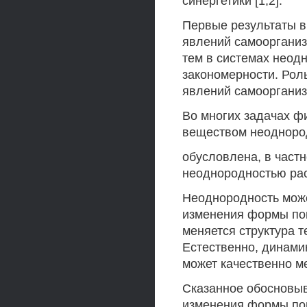
синергетики [1,2].
Первые результаты в
явлений самоорганиз
тем в системах неод
закономерности. Рол
явлений самоорганиза
Во многих задачах ф
веществом неоднород
обусловлена, в част
неоднородностью рас
Неоднородность може
изменения формы пов
меняется структура т
Естественно, динами
может качественно м
Сказанное обосновыв
изменения формы по