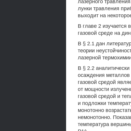
лазерного травления
лунки травления приб
выходит на некоторо
В главе 2 изучается 
газовой среде на ди
В § 2.1 дан литерату
теории неустойчинос
лазерной термохимии
В § 2.2 аналитическ
осаждения металлов 
газовой средой явля
от мощности излучен
газовой средой и те
и подложки температ
монотонно возрастат
немонотонно. Показа
температура вершины