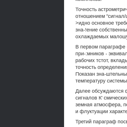
Точность астрометри
отношением "сигнал/
>идно основное треб
зна-!ение собственн
охлаждаемых малошу
В первом параграфе 
при-:мников - эквив
рабочих тстот, вкла
точность определени
Показан зна-штельны
температуру системы 
Далее обсуждаются 
сигналов К' смически
земная атмосфера, 
и флуктуации характ
Третий параграф по