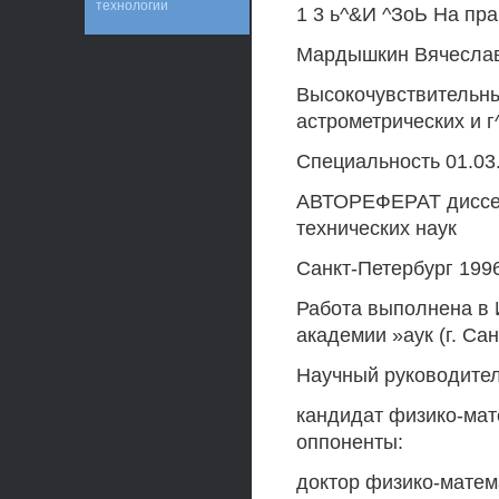
технологии
1 3 ь^&И ^ЗоЬ На пра
Мардышкин Вячесла
Высокочувствительн
астрометрических и 
Специальность 01.03
АВТОРЕФЕРАТ диссер
технических наук
Санкт-Петербург 199
Работа выполнена в 
академии »аук (г. Сан
Научный руководител
кандидат физико-мат
оппоненты:
доктор физико-матема