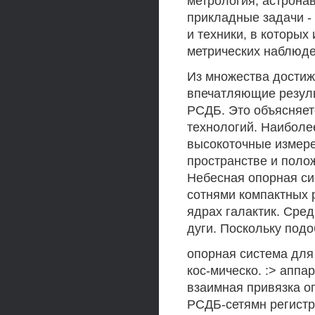
метрология, астрона
прикладные задачи -
и техники, в которы
метрических наблюде
Из множества достиж
впечатляющие резул
РСДБ. Это объясняе
технологий. Наиболе
высокоточные измере
пространстве и поло
Небесная опорная си
сотнями компактных 
ядрах галактик. Сре
дуги. Поскольку под
опорная система для
кос-мическо. :> аппа
взаимная привязка оп
РСДБ-сетямн регистр