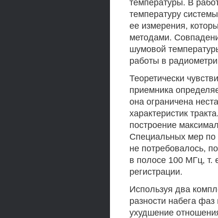
температуры. В рабо
температуру системы
ее измерения, котор
методами. Совпадени
шумовой температуры
работы в радиометри
Теоретически чувств
приемника определяе
она ограничена нест
характеристик тракт
построение максимал
Специальных мер по
не потребовалось, п
в полосе 100 МГц, т. 
регистрации.
Используя два компл
разности набега фаз
ухудшение отношения