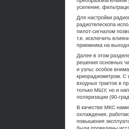
преобразовагелыюм у
усиление, фильтраци
Для настройки радио
радиотелескопа испо
пилот-сигналом позв
т.е. исключить влия
приемника на выходн
Далее в этом раздел
решения основных ча
и узлы; особое вним
криорадиометром. С
входных трактов в п
только МШУ, но и на
поляризации (90-град
В качестве МКС нами
охлаждения, работа
повышения эксплуата
были проведены иссл