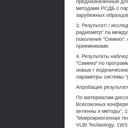
предназначенные дл
методами РСДБ с па
зарубежных образцов
3. Результат!.! иссл
радиометр" па между
поколения "Симеиз",
приемниками.
4. Результаты наблюд
"Симеиз" по програм
новые г еодезически
параметры системы "
Апробация результат
По материалам диссе
Всесоюзных конферен
антенны и методы", 1
"Микрокриогенная тех
VLBI Tecliaology, 1W