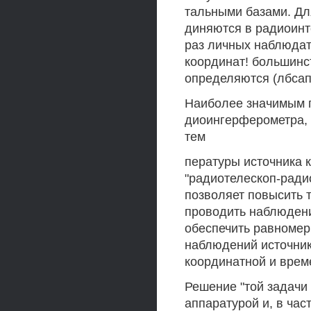
тальными базами. Дл
диняются в радиоинт
раз личных наблюдат
координат! большинс
определяются (лбсап
Наиболее значимым п
диоингерферометра, 
тем
пературы источника 
"радиотелескоп-ради
позволяет повысить 
проводить наблюдени
обеспечить равноме
наблюдений источник
координатной и вре
Решение "той задачи
аппаратурой и, в час