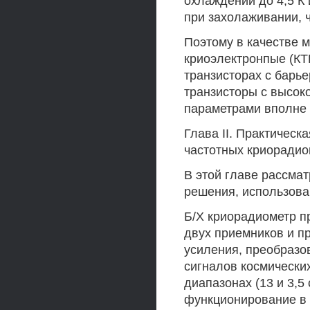
охлаждении до 4,5 К
при захолаживании, ч
Поэтому в качестве
криоэлектронпые (КТ
транзисторах с барь
транзисторы с высок
параметрами вполне 
Глава II. Практическ
частотных криоради
В этой главе рассма
решения, использова
Б/Х криорадиометр п
двух приемников и 
усиления, преобразо
сигналов космически
диапазонах (13 и 3,5
функционирование в 