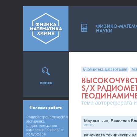
ФИЗИКО-МАТЕМ
НАУКИ
Библиотека диссертаций
Ас
ВЫСОКОЧУВСТ
поиск
S/X РАДИОМЕ
ГЕОДИНАМИЧЕ
тема автореферата и
Похожие работы
Радиоастрономическая
Мардышкин, Вячеслав Вл
юстировка
АВТОР
радиотелескопов
комплекса "Квазар" в
полусфере
кандидата технических на