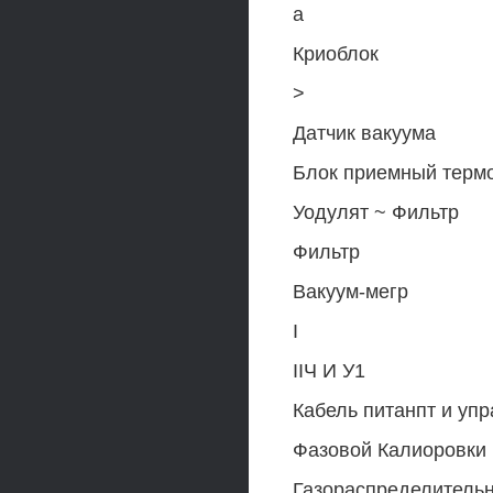
а
Криоблок
>
Датчик вакуума
Блок приемный терм
Уодулят ~ Фильтр
Фильтр
Вакуум-мегр
I
IIЧ И У1
Кабель питанпт и уп
Фазовой Калиоровки
Газораспределительн