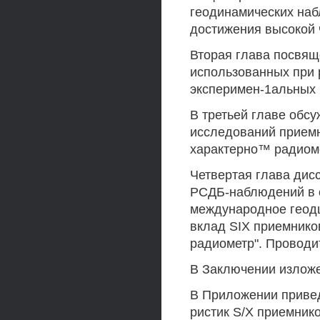
геодинамических на
достижения высокой 
Вторая глава посвящ
использованных при 
эксперимен-1альных 
В третьей главе обс
исследований приемн
характерно™ радиоме
Четвертая глава дис
РСДБ-наблюдений в с
международное геодш
вклад SIX приемнико
радиометр". Проводи
В Заключении изложе
В Приложении приве
ристик S/X приемнико