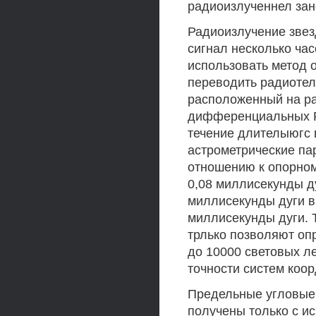
радиоизлученнел зан
Радиоизлучение звез
сигнал несколько час
использовать метод о
переводить радиотел
расположенный на ра
дифференциальных Р
течение длителыюгс 
астрометрические па
отношению к опорном
0,08 миллисекунды д
миллисекунды дуги в 
миллисекунды дуги. 
трлько позволяют опр
до 10000 световых ле
точности систем коор
Предельные угловые 
получены только с и