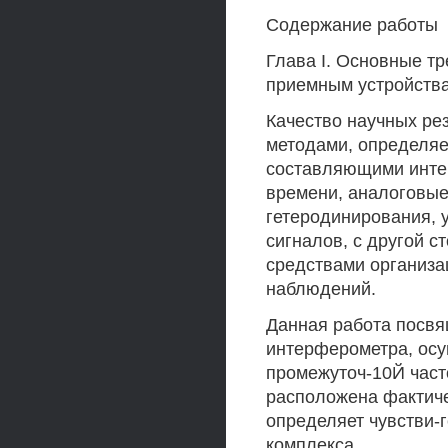
Содержание работы
Глава I. Основные т
приемным устройства
Качество научных ре
методами, определяе
составляющими интер
времени, аналоговые
гетеродинирования, 
сигналов, с другой 
средствами организа
наблюдений.
Данная работа посвя
интерферометра, ос
промежуточ-10Й часто
расположена фактиче
определяет чувстви-
комплекса.