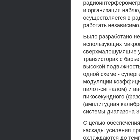
радиоинтерферомегри
и организация наблю
осуществляегся в ра
работать независимо
Было разработано не
использующих микрок
сверхмалошумящие у
транзисторах с барь
высокой подвижность
одной схеме - супер
модуляции коэффицие
пилот-сигналом) и в
пикосекундного (фаз
(амплитудная калибро
системы диапазона 3,
С целью обеспечени
каскады усиления пр
охлаждаются до темп