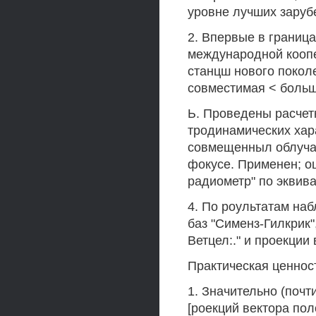
уровне лучших заруб
2. Впервые в границ
международной кооп
станцш нового поколе
совместимая < больш
Ь. Проведены расчет
тродинамических хар
совмещенныл облучат
фокусе. Применен; о
радиометр" по эквива
4. По роультатам на
баз "Сименз-Гилкрик"
Ветцел:." и проекции
Практическая ценнос
1. Значительно (почт
[роекций вектора пол