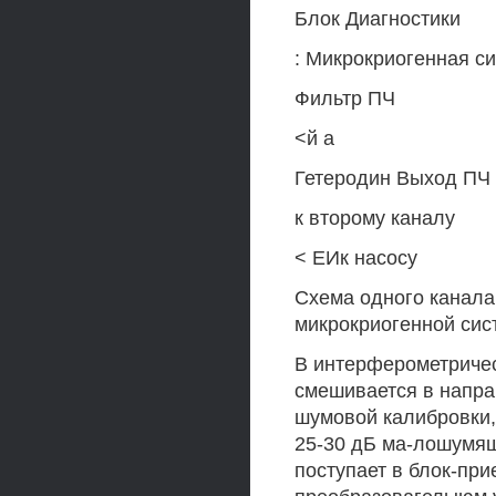
Блок Диагностики
: Микрокриогенная с
Фильтр ПЧ
<й а
Гетеродин Выход ПЧ
к второму каналу
< ЕИк насосу
Схема одного канала
микрокриогенной сис
В интерферометричес
смешивается в напра
шумовой калибровки, 
25-30 дБ ма-лошумя
поступает в блок-пр