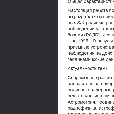
Общая характеристи
Настоящая работа п
по разработке и при
ных S/X радиометров
наблюдений методам
базами (РСДБ). Иссл
г. по 1995 г. В резу
приемные устройства
наблюдения на дейс
геодинамичсские дан
Актуальность темы
Современное развити
направлено на совер
радионнтер-феромет
решать многие научн
Астрометрия, геодин
радиофизика, астроф