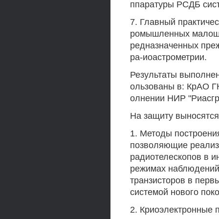
ппаратуры РСДБ сист
7. Главный практичес
ромышленных малошу
редназначенных преж
ра-иоастрометрии.
Результаты выполнен
ользованы в: КрАО ГК
олнении НИР "Риасгр
На защиту выносятся
1. Методы построени
позволяющие реализ
радиотелескопов в и
режимах наблюдений
транзисторов в перв
системой нового пок
2. Криоэлектронные 