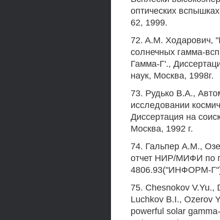
оптических вспышках,
62, 1999.
72. A.M. Ходарович,
солнечных гамма-всп
Гамма-Г'., Диссертац
наук, Москва, 1998г.
73. Рудько В.А., Ав
исследовании космич
Диссертация на соиск
Москва, 1992 г.
74. Гальпер A.M., Оз
отчет НИР/МИФИ по г
4806.93("ИНФОРМ-Г")
75. Chesnokov V.Yu., 
Luchkov B.I., Ozerov Y
powerful solar gamma-