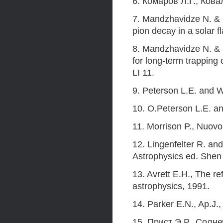
6. Комаров Л.Г., Ков
7. Mandzhavidze N. &
pion decay in a solar fl
8. Mandzhavidze N. &
for long-term trapping of
LI 11.
9. Peterson L.E. and W
10. O.Peterson L.E. an
11. Morrison P., Nuovo
12. Lingenfelter R. an
Astrophysics ed. Shen 
13. Avrett E.H., The r
astrophysics, 1991.
14. Parker E.N., Ap.J.
15. Прист Э.Р., Солн