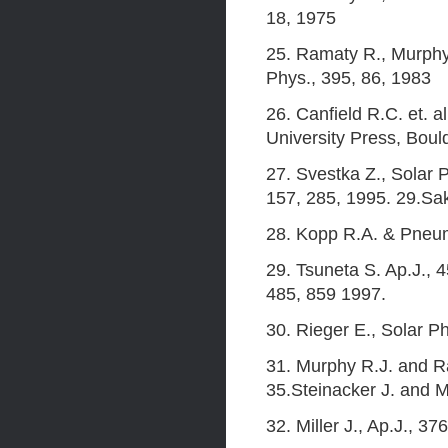
18, 1975
25. Ramaty R., Murphy 
Phys., 395, 86, 1983
26. Canfield R.C. et. a
University Press, Bould
27. Svestka Z., Solar P
157, 285, 1995. 29.Sak
28. Kopp R.A. & Pneum
29. Tsuneta S. Ap.J., 
485, 859 1997.
30. Rieger E., Solar P
31. Murphy R.J. and Ra
35.Steinacker J. and Mi
32. Miller J., Ap.J., 37