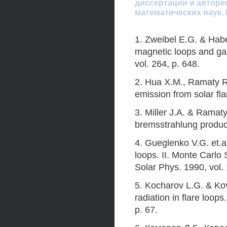
диссертации и авторе
математических наук,
1. Zweibel E.G. & Habe
magnetic loops and gam
vol. 264, p. 648.
2. Hua X.M., Ramaty R.
emission from solar fla
3. Miller J.A. & Ramaty
bremsstrahlung producti
4. Gueglenko V.G. et.al
loops. II. Monte Carlo
Solar Phys. 1990, vol. 
5. Kocharov L.G. & Kov
radiation in flare loops
p. 67.