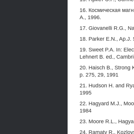
16. Космическая магн
А., 1996.
17. Giovanelli R.G., N
18. Parker E.N., Ap.J. 
19. Sweet P.A. In: El
Lehnert B. ed., Cambri
20. Haisch B., Strong 
p. 275, 29, 1991
21. Hudson H. and Ryan
1995
22. Hagyard M.J., Moor
1984
23. Moore R.L., Hagyar
24. Ramaty R., Kozlovs