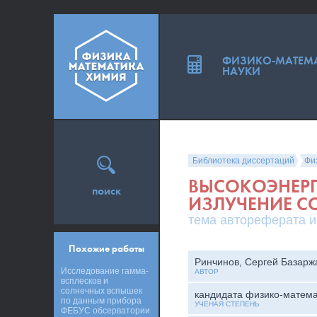
ФИЗИКО-МАТЕМ
НАУКИ
Библиотека диссертаций
Фи
ВЫСОКОЭНЕРГИ
поиск
ИЗЛУЧЕНИЕ С
тема автореферата и
Похожие работы
Ринчинов, Сергей Базарж
Исследование гамма-
АВТОР
всплесков и
солнечных вспышек
кандидата физико-матема
по данным прибора
УЧЕНАЯ СТЕПЕНЬ
ФЕБУС обсерватории