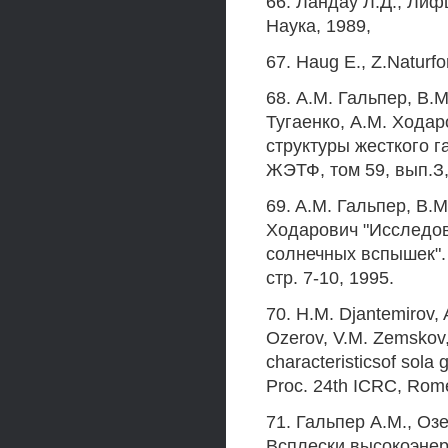
66. Ландау Л.Д., Лиф
Наука, 1989,
67. Haug Е., Z.Naturfo
68. А.М. Гальпер, В.
Тугаенко, A.M. Хода
структуры жесткого 
ЖЭТФ, том 59, вып.З, 
69. A.M. Гальпер, В.М
Ходарович "Исследов
солнечных вспышек". 
стр. 7-10, 1995.
70. Н.М. Djantemirov, 
Ozerov, V.M. Zemskov,
characteristicsof sola
Proc. 24th ICRC, Rome
71. Гальпер A.M., Оз
Всплески высокоэнер