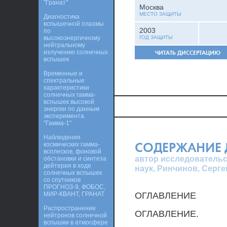
"Гранат"
Москва
МЕСТО ЗАЩИТЫ
Диагностика
вспышечной плазмы
2003
по
высокоэнергичному
ГОД ЗАЩИТЫ
нейтральному
излучению солнечных
ЧИТАТЬ ДИССЕРТАЦИЮ
вспышек
Временные и
спектральные
характеристики
солнечных гамма-
вспышек высокой
энергии по данным
эксперимента
"Гамма-1"
Наблюдения
СОДЕРЖАНИЕ 
космических гамма-
всплесков, фоновой
автор исследовательс
обстановки и синтеза
дейтерия в ходе
наук, Ринчинов, Серг
солнечных вспышек
со спутников
ПРОГНОЗ-9, ФОБОС,
МИР-КВАНТ, ГРАНАТ
ОГЛАВЛЕНИЕ
Распространение
ОГЛАВЛЕНИЕ.
нейтронов солнечной
вспышки в атмосфере