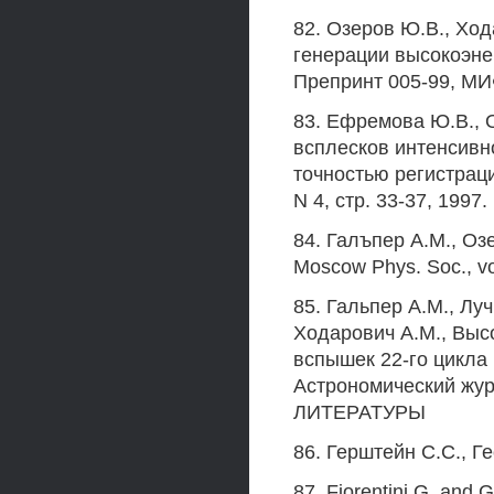
82. Озеров Ю.В., Ход
генерации высокоэне
Препринт 005-99, МИФ
83. Ефремова Ю.В., 
всплесков интенсивн
точностью регистрац
N 4, стр. 33-37, 1997.
84. Галъпер A.M., Оз
Moscow Phys. Soc., vol
85. Гальпер A.M., Луч
Ходарович A.M., Выс
вспышек 22-го цикла 
Астрономический журн
ЛИТЕРАТУРЫ
86. Герштейн С.С., Ге
87. Fiorentini G. and 