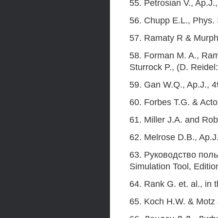
55. Petrosian V., Ap.J.
56. Chupp E.L., Phys. 
57. Ramaty R & Murphy
58. Forman M. A., Rama
Sturrock P., (D. Reidel
59. Gan W.Q., Ap.J., 4
60. Forbes T.G. & Acto
61. Miller J.A. and Rob
62. Melrose D.B., Ap.J
63. Руководство поль
Simulation Tool, Editi
64. Rank G. et. al., in
65. Koch H.W. & Motz 