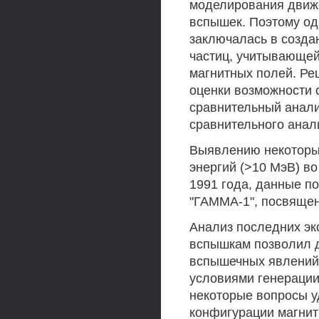
моделирования движ
вспышек. Поэтому од
заключалась в созд
частиц, учитывающей
магнитных полей. Ре
оценки возможности
сравнительный анали
сравнительного анал
Выявлению некоторы
энергий (>10 МэВ) в
1991 года, данные п
"ГАММА-1", посвящен
Анализ последних э
вспышкам позволил д
вспышечных явлений,
условиями генерации
некоторые вопросы у
конфигурации магнит