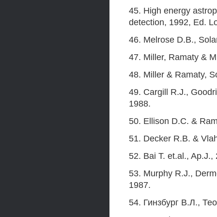
45. High energy astrop
detection, 1992, Ed. L
46. Melrose D.B., Sola
47. Miller, Ramaty & M
48. Miller & Ramaty, S
49. Cargill R.J., Goodr
1988.
50. Ellison D.C. & Ram
51. Decker R.B. & Vlah
52. Bai T. et.al., Ap.J.
53. Murphy R.J., Derme
1987.
54. Гинзбург В.Л., Т