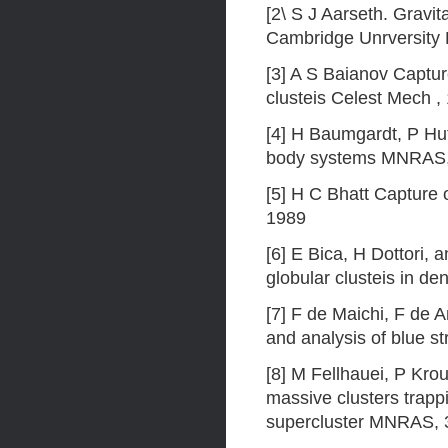
[2\ S J Aarseth. Gravi
Cambridge Unrversity 
[3] A S Baianov Captur
clusteis Celest Mech ,
[4] H Baumgardt, P Hut
body systems MNRAS,
[5] H С Bhatt Capture 
1989
[6] E Bica, H Dottori, 
globular clusteis in d
[7] F de Maichi, F de 
and analysis of blue s
[8] M Fellhauei, P Kr
massive clusters trapp
supercluster MNRAS, 