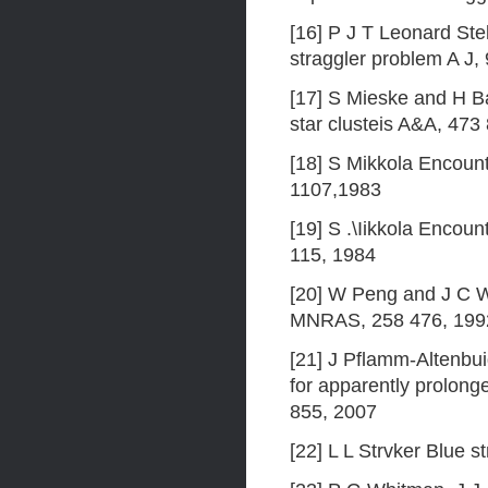
[16] P J T Leonard Stell
straggler problem A J,
[17] S Mieske and H Ba
star clusteis A&A, 473
[18] S Mikkola Encoun
1107,1983
[19] S .\Iikkola Encou
115, 1984
[20] W Peng and J C We
MNRAS, 258 476, 199
[21] J Pflamm-Altenbu
for apparently prolon
855, 2007
[22] L L Strvker Blue 