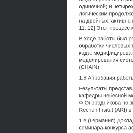
одиночной) и четыре
логическим продолж
на двойных, активно 
11, 12] Этот процесс
В ходе работы был р
обработки числовых 
кода, модифицирова
моделирования систем
(CHAIN)
1.5 Апробация работ
Результаты предста
кафедры небесной ме
Ф Oi ородникова но з
Rechen Insitut (ARI) 
1 е (Германия) Докла
семинара-конкурса а