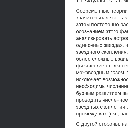
1.1 Актуальность тем
Современные теории 
значительная часть з
затем постепенно ра
осознанием этого фа
анализировать астро
одиночных звездах, 
звездного скопления
более сложные взаим
физические столкнов
межзвездным газом [
исключает возможнос
необходимы численны
бурным развитием вы
проводить численно
звездных скоплений 
промежутках (см , напр
С другой стороны, н