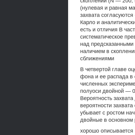
скоплении (N — 200, 
(нулевая и равная м
захвата согласуются
Карло и аналитическ
есть и отличия В час
систематическое пре
над предсказанными 
наличием в скоплени
сближениями
В четвертой главе о
фона и ее распада в
численных экспериме
полуоси двойной — 0 
Вероятность захвата 
вероятности захвата
убывает с ростом на
двойные в основном 
хорошо описывается 