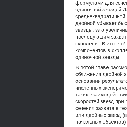
формулами для сечен
одиночной звездой Д
среднеквадратичной 
двойной убывает быс
звезды, заю увеличи
последующим захвато
скопление В итоге о
компонентов в скопле
одиночной звезды
В пятой главе рассм
сближения двойной з
основании результат
численных экспериме
таких взаимодейств
скоростей звезд при 
сечения захвата в те
или двойных звезд (в
начальных объектов)