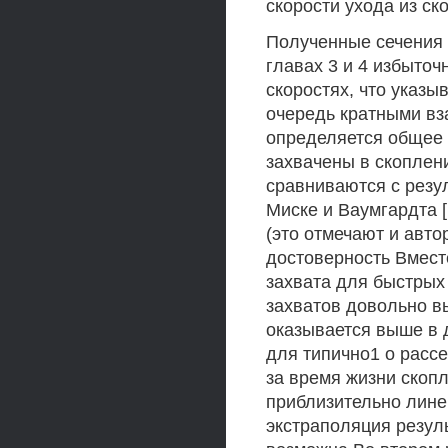
скорости ухода из ск
Полученные сечения 
главах 3 и 4 избыто
скоростях, что указы
очередь кратными вз
определяется общее 
захвачены в скоплен
сравниваются с резу
Миске и Ваумгардта [
(это отмечают и автор
достоверность Вмест
захвата для быстрых
захватов довольно в
оказывается выше в 
для типично1 о расс
за время жизни скоп
приблизительно лине
экстраполяция резуль