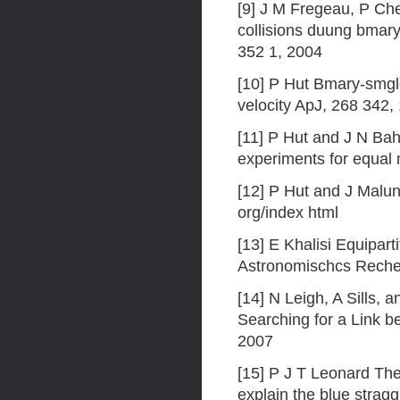
[9] J M Fregeau, P Che
collisions duung bmar
352 1, 2004
[10] P Hut Bmary-smgle
velocity ApJ, 268 342,
[11] P Hut and J N Bah
experiments for equal
[12] P Hut and J Malu
org/index html
[13] E Khalisi Equipar
Astronomischcs Rechen
[14] N Leigh, A Sills,
Searching for a Link 
2007
[15] P J T Leonard The
explain the blue strag