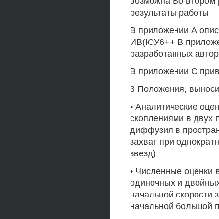
возможна Во втором 
результаты работы
В приложении А опис
ИВ(ЮУ6++ В приложен
разработанных авто
В приложении С при
3 Положения, вынос
• Аналитические оце
скоплениями в двух 
диффузия в простран
захват при однократ
звезд)
• Численные оценки 
одиночных и двойных
начальной скорости з
начальной большой по