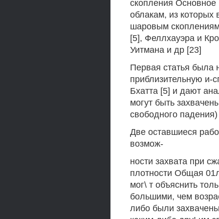
скопления Основное 
облакам, из которых
шаровым скоплениям 
[5], Феллхауэра и Кр
Уитмана и др [23]
Первая статья была н
приблизительную и-сп
Бхатта [5] и дают ан
могут быть захвачены
свободного падения)
Две оставшиеся рабо
возмож-
ности захвата при с
плотности Общая 01л
мог\ т объяснить тол
большими, чем возра
либо были захвачены