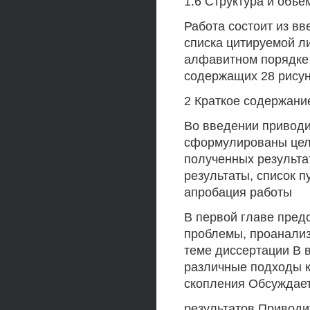
1.6 Структура и объе
Работа состоит из вв
списка цитируемой л
алфавитном порядке
содержащих 28 рисун
2 Краткое содержани
Во введении приводи
сформулированы цели
полученных результ
результаты, список п
апробация работы
В первой главе пред
проблемы, проанали
теме диссертации В 
различные подходы к
скопления Обсуждае
результатов Приводи