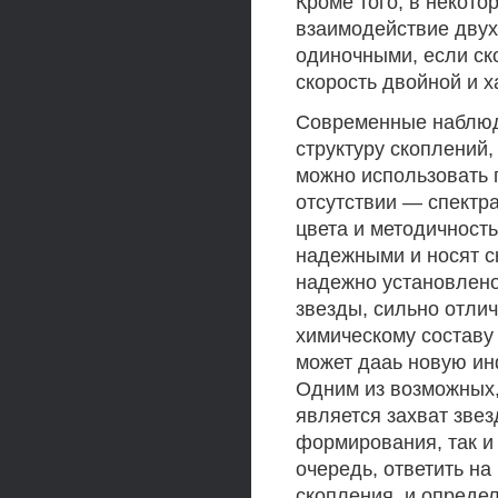
Кроме того, в некот
взаимодействие двух
одиночными, если ск
скорость двойной и 
Современные наблюд
структуру скоплений,
можно использовать 
отсутствии — спектр
цвета и методичност
надежными и носят ск
надежно установлено
звезды, сильно отли
химическому составу
может дааь новую ин
Одним из возможных,
является захват зве
формирования, так и
очередь, ответить на
скопления, и определ