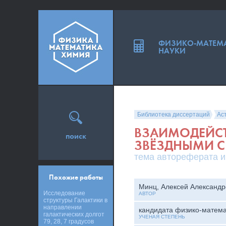
ФИЗИКО-МАТЕМ
НАУКИ
Библиотека диссертаций
Ас
ВЗАИМОДЕЙСТ
поиск
ЗВЁЗДНЫМИ 
тема автореферата и
Похожие работы
Минц, Алексей Александр
Исследование
АВТОР
структуры Галактики в
направлении
кандидата физико-матема
галактических долгот
УЧЕНАЯ СТЕПЕНЬ
79, 28, 7 градусов