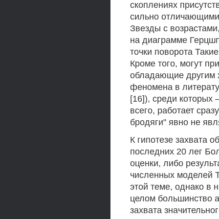
скоплениях присутств
сильно отличающимис
Звезды с возрастами
на диаграмме Герцшп
точки поворота Таки
Кроме того, могут пр
обладающие другим х
феномена в литератур
[16]), среди которых
всего, работает сраз
бродяги" явно не яв
К гипотезе захвата 
последних 20 лег Бо
оценки, либо резуль
численных моделей Т
этой теме, однако в
целом большинство а
захвата значительног