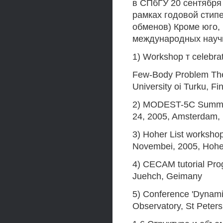
в СПбГУ 20 сентября
рамках годовой стип
обменов) Кроме юго,
международных науч
1) Workshop т celebrat
Few-Body Problem Theo
University oi Turku, Fi
2) MODEST-5C Summei 
24, 2005, Amsterdam,
3) Hoher List worksho
Novembei, 2005, Hohei
4) CECAM tutorial Pro
Juehch, Geimany
5) Conference 'Dynami
Observatory, St Peter