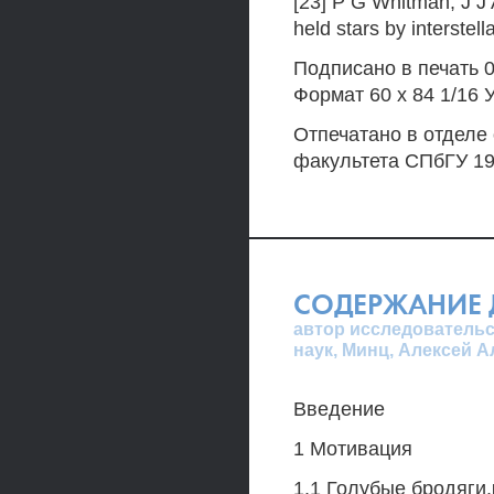
[23] P G Whitman, J J
held stars by interstel
Подписано в печать 
Формат 60 х 84 1/16 У
Отпечатано в отделе
факультета СПбГУ 198
СОДЕРЖАНИЕ 
автор исследовательс
наук, Минц, Алексей 
Введение
1 Мотивация
1.1 Голубые бродяги.