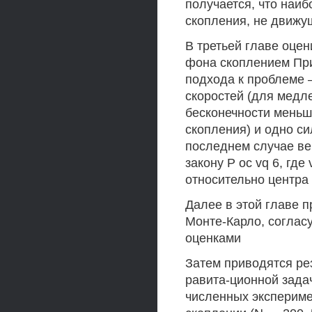
получается, что наи
скопления, не движу
В третьей главе оце
фона скоплением Пр
подхода к проблеме 
скоростей (для медл
бесконечности меньш
скопления) и одно с
последнем случае ве
закону Р ос vq 6, гд
относительно центра
Далее в этой главе 
Монте-Карло, согла
оценками
Затем приводятся ре
равита-ционной зада
численных экспериме