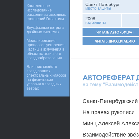
Санкт-Петербург
Комплексное
МЕСТО ЗАЩИТЫ
исследование
рассеянных звездных
2008
скоплений Галактики
ГОД ЗАЩИТЫ
Двухфазные ветры в
двойных системах
ЧИТАТЬ АВТОРЕФЕРАТ
Моделирование
ЧИТАТЬ ДИССЕРТАЦИЮ
процессов ускорения
частиц и излучения в
областях активного
звёздообразования
Влияние свойств
звезд ранних
АВТОРЕФЕРАТ
спектральных классов
на физические
на тему "Взаимодейст
условия в звездных
ветрах
Санкт-Петербургский
На правах рукописи
Минц Алексей Алекс
Взаимодействие звёз