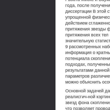
года, после получен
диссертации В этой 
упрощенной физичес
действием сглаженно
притяжения звезды ф
притяжения всех тел
значительную статист
9 рассмотренных наб
информация о кратны
потенциала скоплени
подходах, полученные
результатами данной
параметров различие
можно объяснить ос
Основной задачей да
реалисгич-ной кэртин
звезд фона скоплени
что позволяет прово