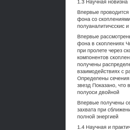
1.3 Научная новизна
Впервые проводится 
фона со скоплениями
полуаналитичсскис и
Впервые рассмотрены
фона в скоплениях 
при пролете через ск
компонентов скоплен
получены распределе
взаимодействиях с р
Определены сечения 
звезд Показано, что 
полуоси двойной
Впервые получены се
захвата при сближен
полной энергией
1.4 Научная и практи