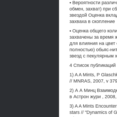
• Вероятности различ
обмен, захват) при 
звездой Оценка вкла
захваха в скопление
• Оценка общего коли
захвачены за время 
для влияния на цвет 
полностью) обьяс-нит
звезд с пекулярным 
4 Список публикаций
1) A A Mints, Р Glasch
// MNRAS, 2007, v 379
2) А А Минц Взаимод
в Астрон жури , 2008, 
3) A A Mints Encounter
stars // "Dynamics of G