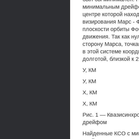
минимальным дрейфо
центре которой нахо
визирования Марс - Ф
плоскости орбиты Фо
движения. Так как н
сторону Марса, точка
в этой системе коорд
долготой, близкой к 2
У, КМ
У, КМ
X, КМ
X, КМ
Рис. 1 — Квазисинхр
дрейфом
Найденные КСО с ми