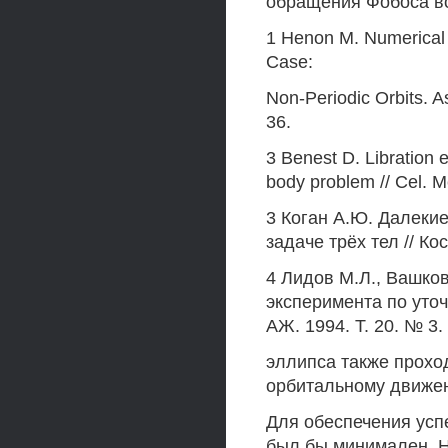
обращения Фобоса в
1 Henon М. Numerical Ex
Case:
Non-Periodic Orbits. A
36.
3 Benest D. Libration ef
body problem // Cel. M
3 Коган А.Ю. Далеки
задаче трёх тел // Ко
4 Лидов М.Л., Вашко
эксперимента по уто
АЖ. 1994. Т. 20. № 3.
эллипса также прохо
орбитальному движе
Для обеспечения усп
был бы минимален. Н