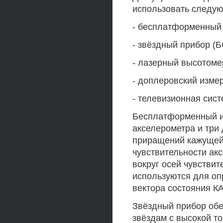
использовать следую
- бесплатформенный 
- звёздный прибор (
- лазерный высотомер
- доплеровский измер
- телевизионная сист
Бесплатформенный ин
акселерометра и три 
приращений кажущейс
чувствительности ак
вокруг осей чувствит
используются для оп
вектора состояния К
Звёздный прибор обе
звёздам с высокой т