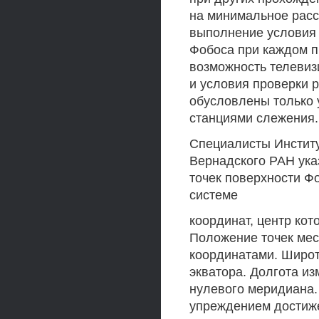
на минимальное расс
выполнение условия 
Фобоса при каждом п
возможность телевиз
и условия проверки 
обусловлены только 
станциями слежения.
Специалисты Институ
Вернадского РАН ука
точек поверхности Ф
системе
координат, центр кот
Положение точек мес
координатами. Широт
экватора. Долгота из
нулевого меридиана.
упреждением достиже