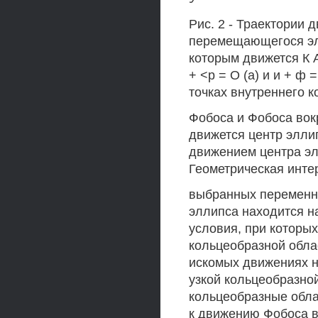
Рис. 2 - Траектории 
перемещающегося эл
которым движется К А
+ <р = О (а) и и + ф 
точках внутреннего к
Фобоса и Фобоса вокр
движется центр элли
движением центра элл
Геометрическая инте
выбранных переменны
эллипса находится н
условия, при которых
кольцеобразной обла
искомых движениях не
узкой кольцеобразной
кольцеобразные обла
к движению Фобоса в