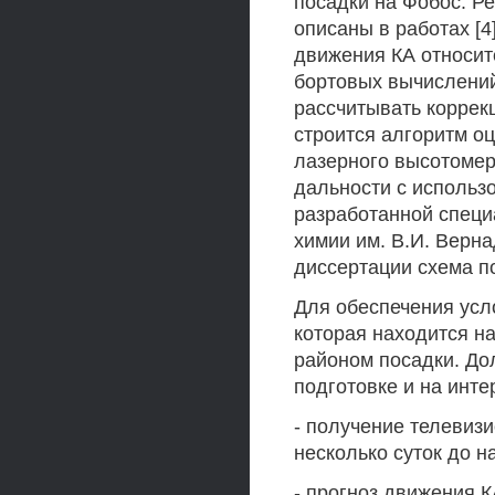
посадки на Фобос. Ре
описаны в работах [4
движения КА относит
бортовых вычислений
рассчитывать коррек
строится алгоритм о
лазерного высотомер
дальности с использ
разработанной специ
химии им. В.И. Верн
диссертации схема п
Для обеспечения усл
которая находится н
районом посадки. Д
подготовке и на инте
- получение телевиз
несколько суток до н
- прогноз движения 