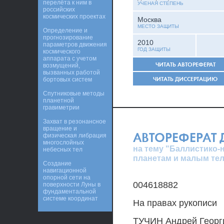
перелёта к ним в
УЧЕНАЯ СТЕПЕНЬ
российских
космических проектах
Москва
МЕСТО ЗАЩИТЫ
Определение и
прогнозирование
2010
параметров движения
ГОД ЗАЩИТЫ
космического
аппарата с учетом
ЧИТАТЬ АВТОРЕФЕРАТ
возмущений,
вызванных работой
ЧИТАТЬ ДИССЕРТАЦИЮ
бортовых систем
Спутниковые методы
планетной
гравиметрии
Захват в резонансное
вращение и
АВТОРЕФЕРАТ
физическая либрация
многослойных
на тему "Баллистико-
небесных тел
планетам и малым те
Создание
навигационной
опорной сети на
004618882
поверхности Луны в
фундаментальной
системе координат
На правах рукописи
ТУЧИН Андрей Георг