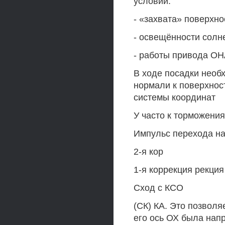
условий:
- «захвата» поверхн
- освещённости солне
- работы привода ОН
В ходе посадки необ
нормали к поверхнос
системы координат
У часто к торможения
Импульс перехода на у
2-я кор
1-я коррекция рекция
Сход с КСО
(СК) КА. Это позволя
его ось ОХ была напр