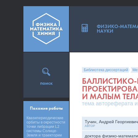
ФИЗИКО-МАТЕМ
НАУКИ
Библиотека диссертаций
Ме
БАЛЛИСТИКО
поиск
ПРОЕКТИРОВА
И МАЛЫМ ТЕЛ
тема автореферата и
Похожие работы
Квазипериодические
Тучин, Андрей Георгиевич
орбиты в окрестности
АВТОР
точки либрации L2
системы Солнце-
Земля и траектории
доктора физико-математи