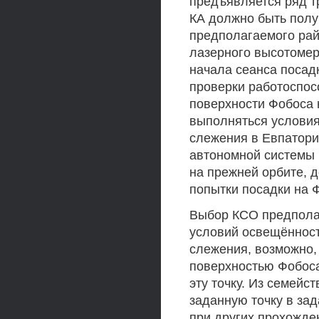
предъявляется ряд т
КА должно быть полу
предполагаемого рай
лазерного высотомер
начала сеанса посад
проверки работоспос
поверхности Фобоса 
выполняться условия
слежения в Евпатори
автономной системы 
на прежней орбите, 
попытки посадки на 
Выбор КСО предполаг
условий освещённост
слежения, возможно,
поверхностью Фобоса
эту точку. Из семейс
заданную точку в за
при других прохожде