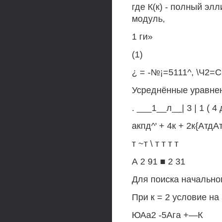
где К(к) - полный элл
модуль,
1 ги»
(1)
¿ = -№¡=5111^, \Ч2=С
Усреднённые уравне
. ___1__л__| 3 | 1 ( 4 
акпд^' + 4к + 2к{АтдА
т ~т \ т т т т
А 2 91 ■ 2 31
Для поиска начально
При к = 2 условие на
ЮАа2 -5Ага +—К