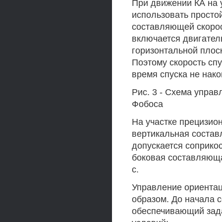
При движении КА на 
использовать просто
составляющей скорос
включается двигатель
горизонтальной плос
Поэтому скорость спу
время спуска не нак
Рис. 3 - Схема управ
Фобоса
На участке прецизио
вертикальная состав
допускается соприкос
боковая составляюща
с.
Управление ориента
образом. До начала 
обеспечивающий зад