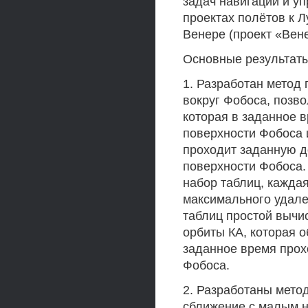
задач навигации и у
проектах полётов к Л
Венере (проект «Вене
Основные результат
1. Разработан метод
вокруг Фобоса, позв
которая в заданное 
поверхности Фобоса 
проходит заданную д
поверхности Фобоса.
набор таблиц, каждая
максимального удале
таблиц простой вычи
орбиты КА, которая 
заданное время прох
Фобоса.
2. Разработаны мето
сближение с малым н