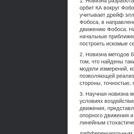
1. Новизна разработ
орбит КА вокруг Фобо
учитывает дрейф элл
Фобоса, в направлен
движению Фобоса. На
начальные приближен
построить искомые с
2. Новизна методов б
том, что найдены та
модели измерений, к
позволяющей реализо
стороны, точностью,
3. Научная новизна 
условиях воздействи
движения, представ
опорного движения и
линейным стохастич
дифференциальным ур