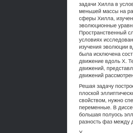
задачи Хилла в усло
меньшей массы на р
сферы Хилла, изучен
эволюционные уравне
Пространственный с
условиях исследован 
изучения эволюции в
была исключена сос
движение вдоль X. Т
движений, представл
движений рассмотрен
Решая задачу постр
плоской эллиптичес
свойством, нужно с
переменные. В диссе
большая полуось элл
разность фаз между 
У