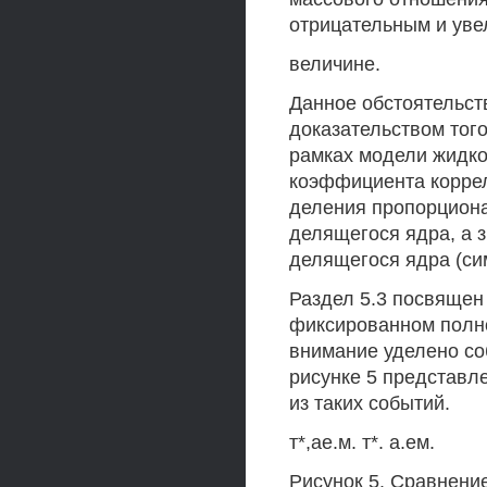
отрицательным и уве
величине.
Данное обстоятельст
доказательством того
рамках модели жидко
коэффициента корре
деления пропорциона
делящегося ядра, а 
делящегося ядра (си
Раздел 5.3 посвящен
фиксированном полно
внимание уделено со
рисунке 5 представ
из таких событий.
т*,ае.м. т*. а.ем.
Рисунок 5. Сравнени