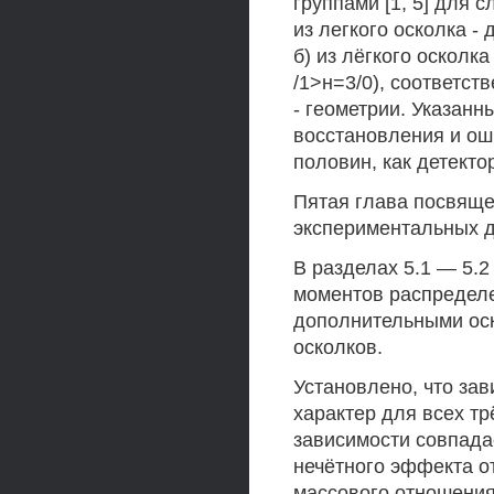
группами [1, 5] для 
из легкого осколка - 
б) из лёгкого осколка 
/1>н=3/0), соответст
- геометрии. Указан
восстановления и ош
половин, как детекто
Пятая глава посвяще
экспериментальных д
В разделах 5.1 — 5.
моментов распредел
дополнительными оск
осколков.
Установлено, что зав
характер для всех т
зависимости совпада
нечётного эффекта от
массового отношения