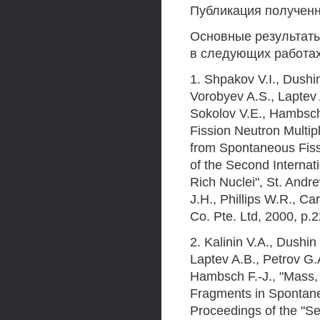
Публикация полученн
Основные результаты
в следующих работах
1. Shpakov V.I., Dushin
Vorobyev A.S., Laptev 
Sokolov V.E., Hambsch 
Fission Neutron Multip
from Spontaneous Fiss
of the Second Internat
Rich Nuclei", St. Andr
J.H., Phillips W.R., Ca
Co. Pte. Ltd, 2000, p.
2. Kalinin V.A., Dushin
Laptev A.B., Petrov G.
Hambsch F.-J., "Mass,
Fragments in Spontane
Proceedings of the "Se