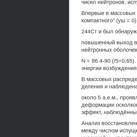
чисел нейтронов, ис
Впервые в массовых 
компактного" (уш = 0
244Ст и был обнаруж
повышенный выход в
нейтронных оболочек; 
N = 86 4-90 (/5=0,65
энергии возбуждения 
В массовых распред
деления и наблюдена
около 5 а.е.м., проя
деформации осколков
эффект, наблюдённый
Анализ восстановле
между числом испущен