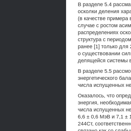
В разделе 5.4 рассм
осколки деления хар
(в качестве примера 
случае с ростом аси
распределениях оско
структура с периодо
ранее [1] только для
о существовании си
делящейся системы в
В разделе 5.5 рассм
энергетического бала
числа испущенных не
Оказалось, что опре
энергия, необходимая
числа испущенных ней
6,6 ± 0,6 МэВ и 7,1 
244Ст, соответственн
связано как со слабы