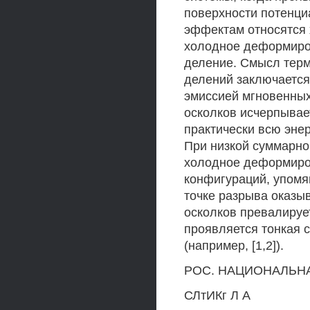
поверхности потенциа
эффектам относятся 
холодное деформиро
деление. Смысл терм
делений заключаетс
эмиссией мгновенных 
осколков исчерпывае
практически всю эне
При низкой суммарно
холодное деформиров
конфигураций, упомя
точке разрыва оказыв
осколков превалируе
проявляется тонкая 
(например, [1,2]).
РОС. НАЦИОНАЛЬНА
СЛтИКг Л А