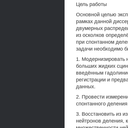
Цель работы
Основной целью экс
рамках данной диссе
двумерных распреде
из осколков определё
при спонтанном делен
задачи необходимо б
1. Модернизировать 
больших жидких сцин
введённым гадолиние
регистрации и предв
данных.
2. Провести измерен
спонтанного делени
3. Восстановить из 
нейтронов деления, 
множественности ней