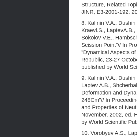
Structure, Related To
JINR, E3-2001-192, 20
8. Kalinin V.A., Dushin
Kraevl.S., LaptevA.B.,
Sokolov V.E., Hambsch 
Scission Point"// In P
"Dynamical Aspects of 
Republic, 23-27 Octobe
published by World Scie
9. Kalinin V.A., Dushin
Laptev A.B., Shcherba
Deformation and Dynam
248Cm"// In Proceeding
and Properties of Neutr
November, 2002, ed. Ha
by World Scientific Pub
10. Vorobyev A.S., Lap