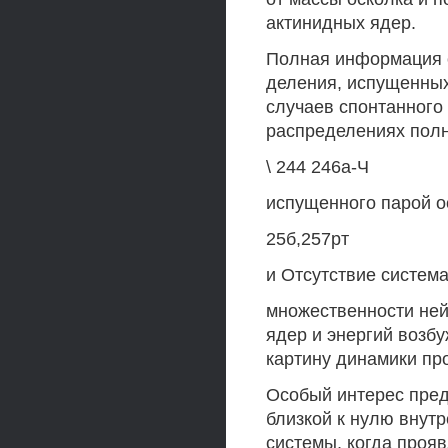
актинидных ядер.
Полная информация 
деления, испущенных
случаев спонтанного 
распределениях полн
\ 244 246а-Ч
испущенного парой о
25б,257рт
и Отсутствие систем
множественности ней
ядер и энергий возб
картину динамики про
Особый интерес пред
близкой к нулю внут
системы, когда про