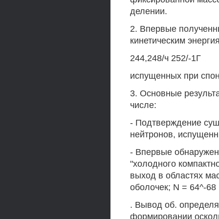
делении.
2. Впервые полученн
кинетическим энерги
244,248/ч 252/-1Г
испущенных при спон
3. Основные результ
числе:
- Подтверждение су
нейтронов, испущенн
- Впервые обнаружен
"холодного компактн
выход в областях ма
оболочек; N = 64^-68 (
. Вывод об. определ
формировании осколк