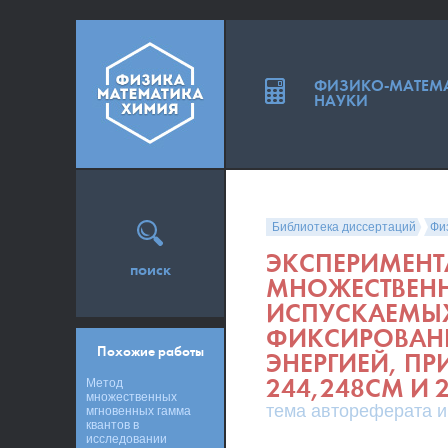
ФИЗИКО-МАТЕМ
НАУКИ
Библиотека диссертаций
Фи
ЭКСПЕРИМЕНТ
поиск
МНОЖЕСТВЕНН
ИСПУСКАЕМЫХ
ФИКСИРОВАН
Похожие работы
ЭНЕРГИЕЙ, П
244,248CM И 
Метод
множественных
тема автореферата и
мгновенных гамма
квантов в
исследовании