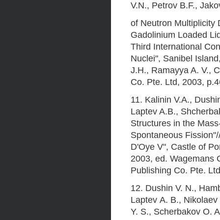
V.N., Petrov B.F., Jako
of Neutron Multiplicit
Gadolinium Loaded Liqu
Third International Co
Nuclei", Sanibel Islan
J.H., Ramayya A. V., C
Co. Pte. Ltd, 2003, p.
11. Kalinin V.A., Dushi
Laptev A.B., Shcherba
Structures in the Mass
Spontaneous Fission"//
D'Oye V", Castle of Po
2003, ed. Wagemans C, 
Publishing Co. Pte. Lt
12. Dushin V. N., Hambs
Laptev А. В., Nikolaev 
Y. S., Scherbakov O. A.