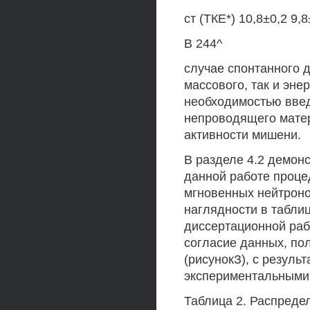
ст (ТКЕ*) 10,8±0,2 9,8
В 244^
случае спонтанного 
массового, так и эне
необходимостью введ
непроводящего матер
активности мишени.
В разделе 4.2 демон
данной работе проц
мгновенных нейтроно
наглядности в таблиц
диссертационной раб
согласие данных, пол
(рисунокЗ), с резуль
экспериментальными 
Таблица 2. Распреде