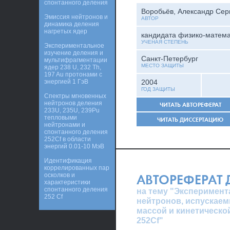
спонтанного деления
Воробьёв, Александр Сер
Эмиссия нейтронов и
АВТОР
динамика деления
нагретых ядер
кандидата физико-матема
УЧЕНАЯ СТЕПЕНЬ
Экспериментальное
изучение деления и
Санкт-Петербург
мультифрагментации
МЕСТО ЗАЩИТЫ
ядер 238 U, 232 Th,
197 Au протонами с
энергией 1 ГэВ
2004
ГОД ЗАЩИТЫ
Спектры мгновенных
нейтронов деления
ЧИТАТЬ АВТОРЕФЕРАТ
233U, 235U, 239Pu
тепловыми
ЧИТАТЬ ДИССЕРТАЦИЮ
нейтронами и
спонтанного деления
252Сf в области
энергий 0.01-10 МэВ
Идентификация
коррелированных пар
осколков и
АВТОРЕФЕРАТ
характеристики
спонтанного деления
на тему "Эксперимен
252 Cf
нейтронов, испускаем
массой и кинетическо
252Cf"