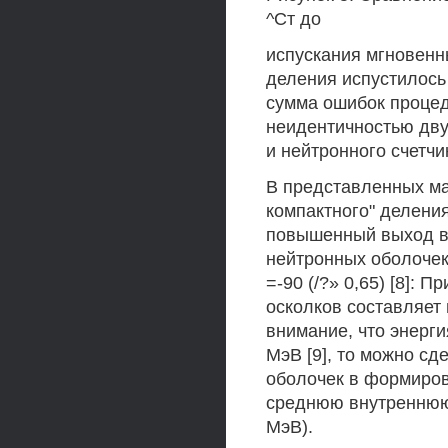
^Ст до
испускания мгновенн
деления испустилось 
сумма ошибок процед
неидентичностью двух
и нейтронного счетчи
В представленных ма
компактного" делени
повышенный выход в
нейтронных оболочек: 
=-90 (/?» 0,65) [8]:
осколков составляет
внимание, что энерг
МэВ [9], то можно с
оболочек в формиров
среднюю внутреннюю 
МэВ).