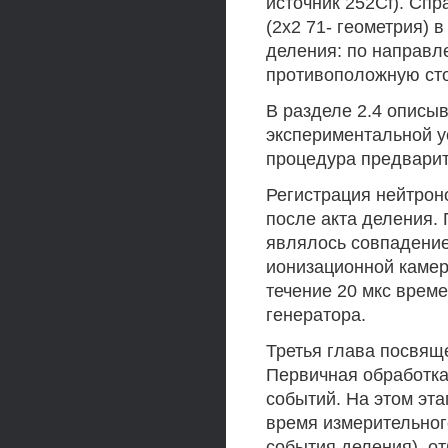
источник 252Cf). Сп
(2x2 71- геометрия) 
деления: по направл
противоположную сто
В разделе 2.4 описы
экспериментальной у
процедура предвари
Регистрация нейтроно
после акта деления. 
являлось совпадение
ионизационной камер
течение 20 мкс врем
генератора.
Третья глава посвящ
Первичная обработка
событий. На этом эт
время измерительног
события деления), о