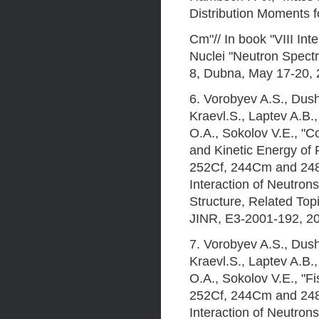
Distribution Moments 
Cm"// In book "VIII Int
Nuclei "Neutron Spectr
8, Dubna, May 17-20, 
6. Vorobyev A.S., Dushi
Kraevl.S., Laptev A.B.
O.A., Sokolov V.E., "C
and Kinetic Energy of 
252Cf, 244Cm and 248C
Interaction of Neutron
Structure, Related To
JINR, E3-2001-192, 20
7. Vorobyev A.S., Dush
Kraevl.S., Laptev A.B.
O.A., Sokolov V.E., "Fi
252Cf, 244Cm and 248C
Interaction of Neutron