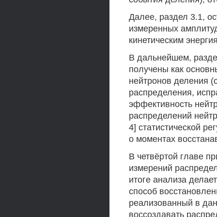
Далее, раздел 3.1, 
измеренных амплитуд
кинетическим энерги
В дальнейшем, разде
получены как основ
нейтронов деления (с
распределения, испр
эффективность нейтр
распределений нейтр
4] статистической р
о моментах восстан
В четвёртой главе п
измерений распредел
итоге анализа делае
способ восстановлен
реализованный в дан
воссоздавать распре