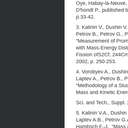
Oye, Habay-la-Neuve, 
D'hondt P., published b
p.33-42.
3. Kalinin V., Dushin V
Petrov В., Petrov G., 
"Measurement of Prompt
with Mass-Energy Dist
Fission ofS2Cf, 244Cm 
2002, p. 250-253.
4. Vorobyev A., Dushin 
Laptev A., Petrov В., 
"Methodology of a Stud
Mass and Kinetic Energ
Sci. and Tech., Suppl. 
5. Kalinin V.A., Dushin
Laptev A.B., Petrov G.
Hambsch F.-J., "Mass 