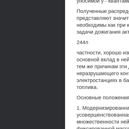
уносимой у - квантам
Полученные распред
представляют значите
необходимы как при 
задачи дожигания ак
244л
частности, хорошо и
основной вклад в не
тем же причинам эти
неразрушающего кон
электростанциях в б
топлива.
Основные положения 
1. Модернизированна
усовершенствованна
множественности ней
фиксированной массо