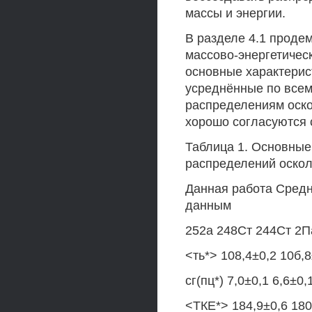
массы и энергии.
В разделе 4.1 проде
массово-энергетичес
основные характерист
усреднённые по всем
распределениям оско
хорошо согласуются 
Таблица 1. Основные
распределений оскол
Данная работа Сред
данным
252а 248Ст 244Ст 2П
<ть*> 108,4±0,2 10б,8
сг(пц*) 7,0±0,1 6,6±0,
<ТКЕ*> 184,9±0,6 180,