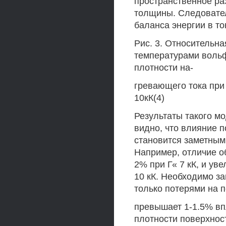
пространственное ра
толщины. Следовател
баланса энергии в т
Рис. 3. Относительн
температурами вольф
плотности на-
гревающего тока при р
10кК(4)
Результаты такого мо
видно, что влияние 
становится заметным,
Например, отличие о
2% при Г« 7 кК, и ув
10 кК. Необходимо за
только потерями на 
превышает 1-1.5% впл
плотности поверхнос