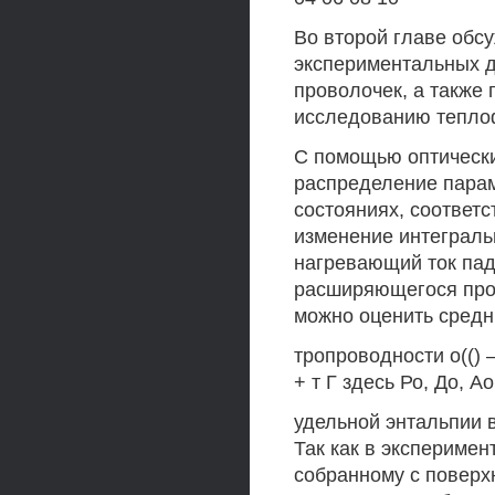
Во второй главе обс
экспериментальных д
проволочек, а также
исследованию теплоф
С помощью оптически
распределение пара
состояниях, соответс
изменение интеграль
нагревающий ток пад
расширяющегося пров
можно оценить средни
тропроводности о(() —
+ т Г здесь Ро, До, 
удельной энтальпии 
Так как в эксперимен
собранному с поверх