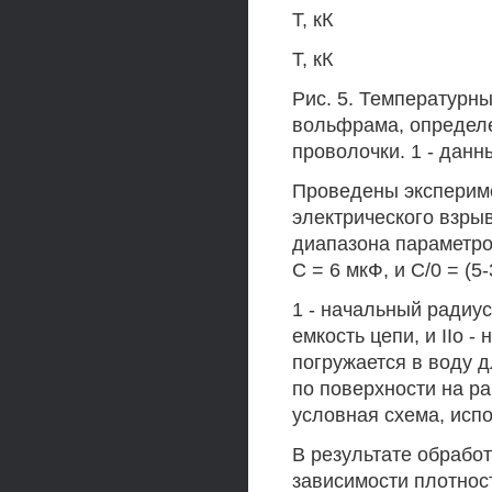
Т, кК
Т, кК
Рис. 5. Температурн
вольфрама, определ
проволочки. 1 - данный
Проведены эксперим
электрического взр
диапазона параметров: 
С = 6 мкФ, и С/0 = (5-
1 - начальный радиус
емкость цепи, и IIо 
погружается в воду 
по поверхности на ра
условная схема, исп
В результате обрабо
зависимости плотнос