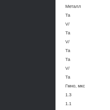
Металл
Та
V/
Та
V/
Та
Та
V/
Та
Гмно, мкс
1.3
1.1