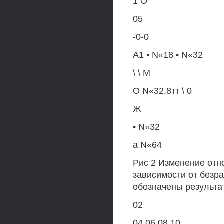
1 О
05
-0-0
А1 • N«18 • N«32
\ \ М
О N«32,8тт \ 0
Ж
• N»32
а N«64
Рис 2 Изменение отн
зависимости от безр
обозначены результа
02
04 06 08 10