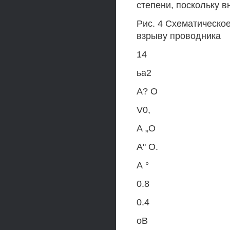
степени, поскольку в
Рис. 4 Схематическо
взрыву проводника
14
ьа2
А? О
V0,
А „О
А" О.
А °
0.8
0.4
оВ