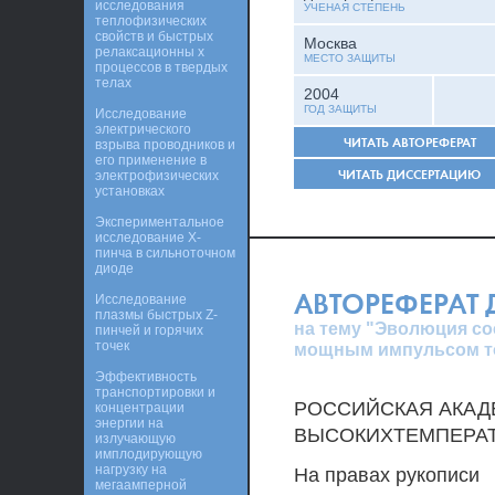
исследования
УЧЕНАЯ СТЕПЕНЬ
теплофизических
свойств и быстрых
Москва
релаксационны х
МЕСТО ЗАЩИТЫ
процессов в твердых
телах
2004
ГОД ЗАЩИТЫ
Исследование
электрического
ЧИТАТЬ АВТОРЕФЕРАТ
взрыва проводников и
его применение в
ЧИТАТЬ ДИССЕРТАЦИЮ
электрофизических
установках
Экспериментальное
исследование Х-
пинча в сильноточном
диоде
АВТОРЕФЕРАТ
Исследование
плазмы быстрых Z-
на тему "Эволюция со
пинчей и горячих
точек
мощным импульсом т
Эффективность
транспортировки и
РОССИЙСКАЯ АКАД
концентрации
энергии на
ВЫСОКИХТЕМПЕРА
излучающую
имплодирующую
нагрузку на
На правах рукописи
мегаамперной