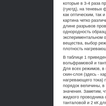
которые в 3-4 раза 
(гуютд), на теневых
как оптическим, так 
картина четко разли
длине разрывов пров
однородность образц
экспериментальном о
вещества, выбор реж
плотность нагревающе
В таблице 1 приведе
вольфрамовой и тант
Для всех режимов, в
скин-слоя (здесь - х
нагревающего тока) 
порядок величины, в
значения. Заметим, ч
жидкого проводника 
танталовой и 2 кК д