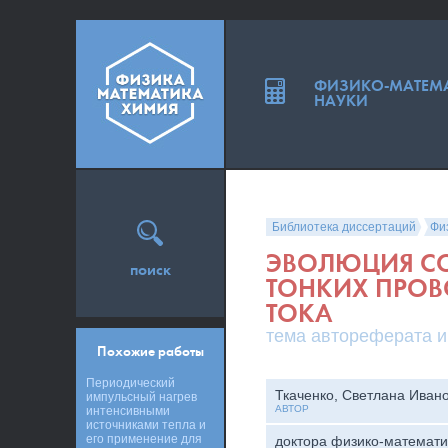
ФИЗИКО-МАТЕМ
НАУКИ
Библиотека диссертаций
Фи
ЭВОЛЮЦИЯ СО
поиск
ТОНКИХ ПРО
ТОКА
тема автореферата и
Похожие работы
Периодический
Ткаченко, Светлана Иван
импульсный нагрев
АВТОР
интенсивными
источниками тепла и
его применение для
доктора физико-математи