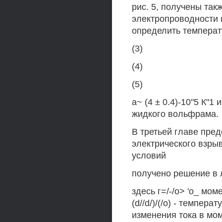
рис. 5, получены та
электропроводности 
определить темпера
(3)
(4)
(5)
а~ (4 ± 0.4)-10"5 К"1
жидкого вольфрама.
В третьей главе пре
электрического взры
условий
получено решение в
здесь г=/-/о> 'о_ мом
(d//d/)/(/o) - темпер
изменения тока в мо