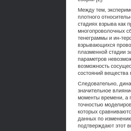
Между тем, эксперим
плотного относитель
стадиях взрыва как п
многопроволочных сб
тенеграммы и ин-тер
взрывающихся провол
плазменной стадии э
параметров невозмож
возможность сосущес
состояний вещества 
Следовательно, дина
значительное влияни
моменты времени, а 
точностью моделиров
которых сравниваютс
данных по изменению
подтверждают этот вы