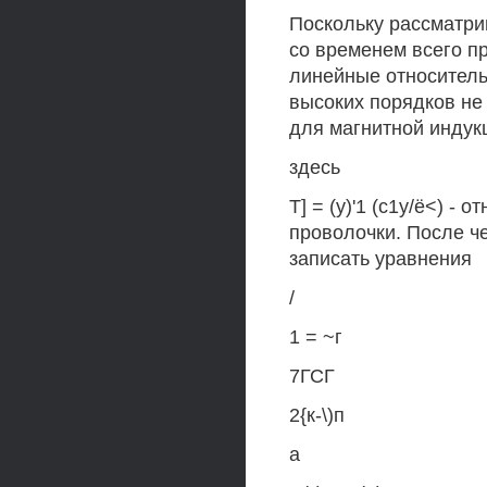
Поскольку рассматр
со временем всего пр
линейные относитель
высоких порядков не
для магнитной индук
здесь
Т] = (у)'1 (с1у/ё<) -
проволочки. После ч
записать уравнения
/
1 = ~г
7ГСГ
2{к-\)п
а