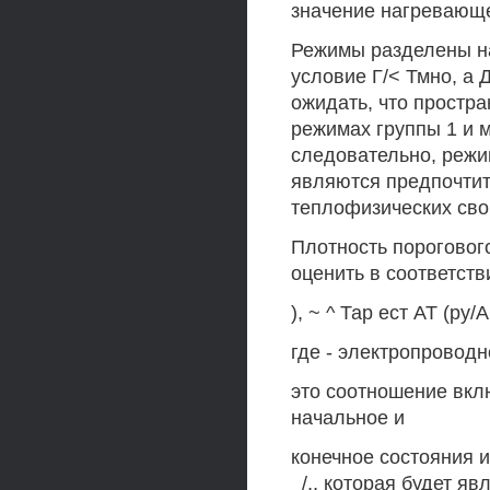
значение нагревающе
Режимы разделены на
условие Г/< Тмно, а 
ожидать, что простра
режимах группы 1 и 
следовательно, реж
являются предпочтит
теплофизических сво
Плотность пороговог
оценить в соответст
), ~ ^ Тар ест АТ (ру/А,
где - электропроводн
это соотношение вкл
начальное и
конечное состояния 
_/,, которая будет я