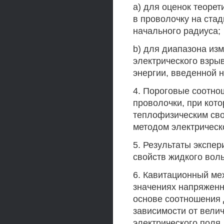
a) для оценок теорет
в проволочку на стад
начального радиуса;
b) для диапазона из
электрического взры
энергии, введенной н
4. Пороговые соотно
проволочки, при кот
теплофизическим сво
методом электрическ
5. Результаты экспе
свойств жидкого вол
6. Кавитационный ме
значениях напряженн
основе соотношения 
зависимости от вели
электрического поля.