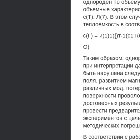
однороден по объему
объемные характерис
с(Т), Л(7). В этом с
теплоемкость в соот
с(Г) = и(1)1({)т-1(с1Т/
О)
Таким образом, одно
при интерпретации д
быть нарушена след
поля, развитием маг
различных мод, поте
поверхности проволо
достоверных результ
провести предварите
экспериментов с цел
методических погреш
В соответствии с рабо