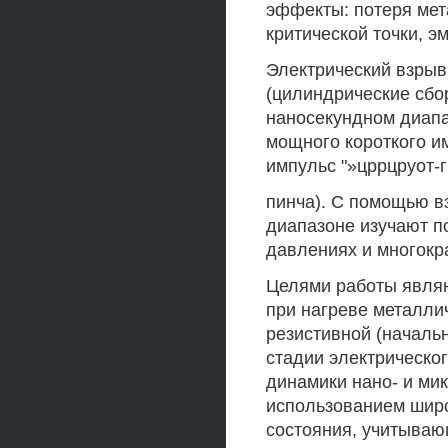
эффекты: потеря мет
критической точки, э
Электрический взрыв
(цилиндрические сбо
наносекундном диапа
мощного короткого им
импульс "»цррцруот-г
пинча). С помощью в
диапазоне изучают п
давлениях и многокр
Целями работы явля
при нагреве металли
резистивной (началь
стадии электрическо
динамики нано- и ми
использованием шир
состояния, учитыва