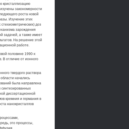
ую кристаллизацию
и изучены закономерности
ледующего роста новой
азы. Изучение этих
 стехиометрических) доз
механизма зарождения
й задачей, а также имеет
льтатов. На решение этой
ационной работе.
ервой половине 1990-х
. В отличие от ионного
енного твердого раствора
 области начались
дований была направлена
и синтезированных
нной диссертационной
ов кремния и германия в
оста нанокристаллов
роцессами,
редь, это процессы,
иффузия