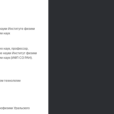
науки Институте физики
ии наук
х наук, профессор,
е науки Институт физики
ии наук (ИФП СО РАН).
ем технологии
рофизики Уральского