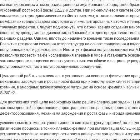
имплантированных атомов, радиационно-стимулированное зародышеобразо
ускоренный рост новой фазы [12,13] и другие. При ионно-лучевом синтезе б
химические и термодинамические свойства системы, а также наличие вторич
межфазных границ раздела как стоков для имплантированных атомов и ген
точечных дефектов. Следует подчеркнуть, что с точки зрения создания нан
слоев полупроводников и диэлектриков большой интерес представляет ион
границах раздела. Однако, вплоть до недавнего времени такие исследования
Развитие технологии создания гетероструктур на основе сращивания и водо
полупроводников и диэлектриков в Институте физики полупроводников им. A
позволило провести такие исследования впервые в мире и установить основ
закономерности процессов ионно-лучевого синтеза вблизи и на границе раз
полупроводников, так и полупроводниковых соединений.
Цель данной работы заключалась в установлении основных физических про
механизмы зарождения и роста новой фазы при ионно-лучевом синтезе в кр
кремния, в аморфных диэлектрических матрицах на основе кремния и вблизи
Si/SiC>2.
Для достижения этой цели необходимо было решить следующие задачи: 1) и
закономерностей формирования пространственного распределения атомов 
дефектообразования, механизма зарождения и роста фазы нитрида кремния 
условиях высокотемпературного ионного синтеза структур кремний-на-изолят
физические процессы в тонких пленках кремния при имплантации больших до
установить основные закономерности роста нанокристалов кремния и герма
оксида, нитрида и оксинитрида кремния; 4) исследовать закономерности нак