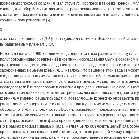
возможных способов создания КНИ структур. Прогресс в технике ионной имп
совмещать набор больших доз ионов с разогревом мишени во время имплан
самым аморфизацию кремниевой подложки во время имплантации, и добитьс
создании поверхностных [6],
3
а затем и захороненных [7,8] слоев диоксида кремния, близких по свойствам 
выращиваемым пленкам ЭЮт.
Вплоть до начала 1990-х годов метод ионного синтеза развивался по пути с
полупроводниковых соединений в кремнии. Исследования были в основном 
практических задач с целью создания протяженных диэлектрических и прово
захороненных в объеме кремния. Считалось, что решение этой задачи может
внедрения доз ионов химически активных элементов, обеспечивающих конц
атомов в кремнии, соответсвующую стехиометрическому составу синтезируе
исследователей интересовали в основном процессы, связанные с особенно
стехиометрических и сверхстехиометрических доз ионов кислорода, азота и 
кремния. А именно, решались задачи, позволяющие корректно определить п
распределение энергетических потерь ионов в условиях изменяющегося сос
объекта по глубине слоя, учесть эффекты распыления поверхности при дли
кремния ионами химически активных элементов, учесть эффект распухания 
счет формирования новой фазы при внедрении сверхстехиометрической дозы 
Но в рамках рассматриваемых задач нельзя было объяснить целый ряд особ
при ионном синтезе соединений в кремнии, а также различий между теорети
экспериментом (например, различие в пространственном распределении ф