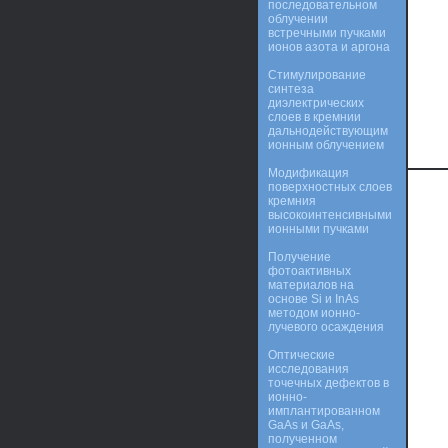
последовательном
облучении
встречными пучками
ионов азота и аргона
Стимулирование
синтеза
диэлектрических
слоев в кремнии
дальнодействующим
ионным облучением
Модификация
поверхностных слоев
кремния
высокоинтенсивными
ионными пучками
Получение
фотоактивных
материалов на
основе Si и InAs
методом ионно-
лучевого осаждения
Оптические
исследования
точечных дефектов в
ионно-
имплантированном
GaAs и GaAs,
полученном