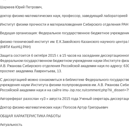
Шаркеев Юрий Петрович,
доктор физико-математических наук, профессор, заведующий лабораторией
Институт физики прочности и материаловедения Сибирского отделения РА
Ведущая организация: Федеральное государственное бюджетное учреждение
физико-технический институт им. Е.К.Завойского Казанского научного центра
(КФТИ КазНЦ РАН)
Защита состоится б октября 2015 г. в 15 часов на заседании диссертационног
Федеральном государственном бюджетном учреждении науки Институте физи
A.B. Ржанова Сибирского отделения Российской академии наук по адресу: 63
проспект академика Лаврентьева, 13.
С диссертацией можно ознакомиться в библиотеке Федерального государств
учреждения науки Института физики полупроводников им. A.B. Ржанова Сиби
Российской академии наук и на сайте imu-.isp.nsc.ru/comment.php?iii_disseri=
Автореферат разослан «уЗ » августа 2015 года Ученый секретарь диссертац
Доктор физико-математических наук / Погосов Артур Григорьевич
ОБЩАЯ ХАРАКТЕРИСТИКА РАБОТЫ
Актуальность