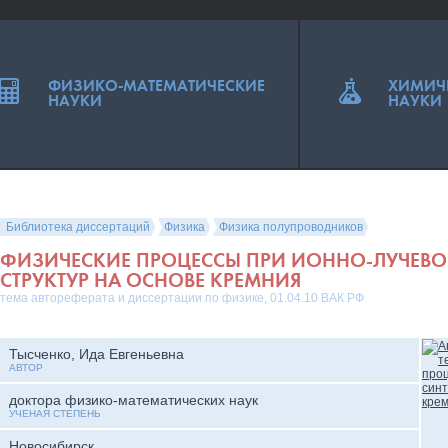
ФИЗИКО-МАТЕМАТИЧЕСКИЕ
ХИМИЧ
НАУКИ
НАУКИ
Библиотека диссертаций
Физика
Физика полупроводников
ФИЗИЧЕСКИЕ ПРОЦЕССЫ ПРИ ИОННО-ЛУЧЕВО
СТРУКТУР НА ОСНОВЕ КРЕМНИЯ
тема автореферата и диссертации по физике, 01.04.10 ВАК РФ
Тысченко, Ида Евгеньевна
АВТОР
доктора физико-математических наук
УЧЕНАЯ СТЕПЕНЬ
Новосибирск