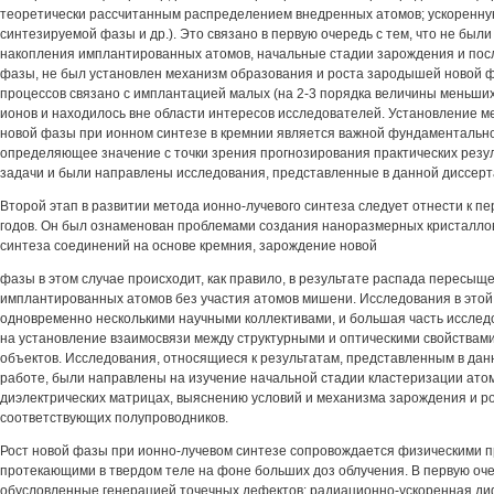
теоретически рассчитанным распределением внедренных атомов; ускоренн
синтезируемой фазы и др.). Это связано в первую очередь с тем, что не был
накопления имплантированных атомов, начальные стадии зарождения и пос
фазы, не был установлен механизм образования и роста зародышей новой ф
процессов связано с имплантацией малых (на 2-3 порядка величины меньших
ионов и находилось вне области интересов исследователей. Установление 
новой фазы при ионном синтезе в кремнии является важной фундаментально
определяющее значение с точки зрения прогнозирования практических резу
задачи и были направлены исследования, представленные в данной диссерт
Второй этап в развитии метода ионно-лучевого синтеза следует отнести к п
годов. Он был ознаменован проблемами создания наноразмерных кристаллов
синтеза соединений на основе кремния, зарождение новой
фазы в этом случае происходит, как правило, в результате распада пересыщ
имплантированных атомов без участия атомов мишени. Исследования в этой
одновременно несколькими научными коллективами, и большая часть иссле
на установление взаимосвязи между структурными и оптическими свойствам
объектов. Исследования, относящиеся к результатам, представленным в да
работе, были направлены на изучение начальной стадии кластеризации атом
диэлектрических матрицах, выяснению условий и механизма зарождения и р
соответствующих полупроводников.
Рост новой фазы при ионно-лучевом синтезе сопровождается физическими п
протекающими в твердом теле на фоне больших доз облучения. В первую оче
обусловленные генерацией точечных дефектов: радиационно-ускоренная д