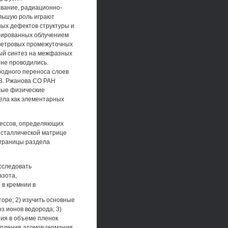
вание, радиационно-
ольшую роль играют
ных дефектов структуры и
ерированных облучением
ометровых промежуточных
ный синтез на межфазных
 не проводились.
родного переноса слоев
.B. Ржанова СО РАН
ные физические
дела как элементарных
цессов, определяющих
исталлической матрице
 границы раздела
сследовать
азота,
в кремнии в
оре; 2) изучить основные
з ионов водорода; 3)
ния в объеме пленок
опления атомов германия,