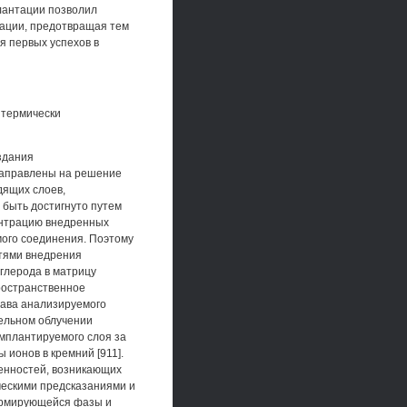
лантации позволил
тации, предотвращая тем
я первых успехов в
к термически
оздания
направлены на решение
дящих слоев,
 быть достигнуто путем
ентрацию внедренных
мого соединения. Поэтому
стями внедрения
углерода в матрицу
ространственное
тава анализируемого
тельном облучении
имплантируемого слоя за
ионов в кремний [911].
енностей, возникающих
ческими предсказаниями и
ормирующейся фазы и