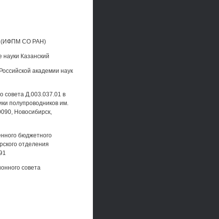
Н (ИФПМ СО РАН)
 науки Казанский
 Российской академии наук
о совета Д.003.037.01 в
ки полупроводников им.
0090, Новосибирск,
енного бюджетного
рского отделения
791
ионного совета