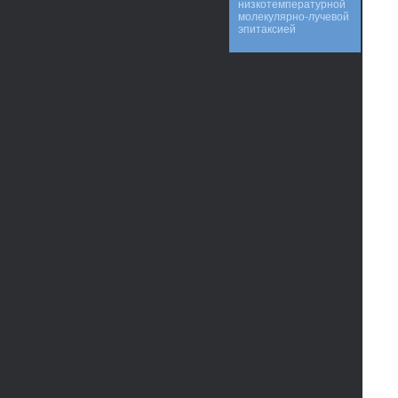
низкотемпературной
молекулярно-лучевой
эпитаксией