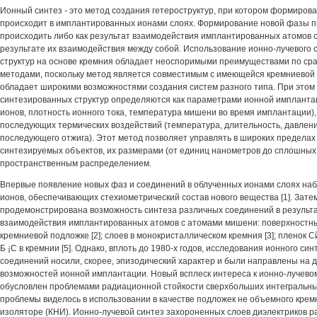
Ионный синтез - это метод создания гетероструктур, при котором формиров
происходит в имплантированных ионами слоях. Формирование новой фазы п
происходить либо как результат взаимодействия имплантированных атомов 
результате их взаимодействия между собой. Использование ионно-лучевого 
структур на основе кремния обладает неоспоримыми преимуществами по сра
методами, поскольку метод является совместимым с имеющейся кремниевой 
обладает широкими возможностями создания систем разного типа. При этом
синтезированных структур определяются как параметрами ионной имплантаци
ионов, плотность ионного тока, температура мишени во время имплантации),
последующих термических воздействий (температура, длительность, давлен
последующего отжига). Этот метод позволяет управлять в широких пределах
синтезируемых объектов, их размерами (от единиц нанометров до сплошных
пространственным распределением.
Впервые появление новых фаз и соединений в облученных ионами слоях наб
ионов, обеспечивающих стехиометрический состав нового вещества [1]. Зате
продемонстрирована возможность синтеза различных соединений в результа
взаимодействия имплантированных атомов с атомами мишени: поверхностны
кремниевой подложке [2]; слоев в монокристаллическом кремния [3]; пленок Сй
Б ¡С в кремнии [5]. Однако, вплоть до 1980-х годов, исследования ионного с
соединений носили, скорее, эпизодический характер и были направлены на
возможностей ионной имплантации. Новый всплеск интереса к ионно-лучево
обусловлен проблемами радиационной стойкости сверхбольших интегральны
проблемы виделось в использовании в качестве подложек не объемного кремн
изоляторе (КНИ). Ионно-лучевой синтез захороненных слоев диэлектриков р