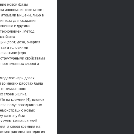
ание новой фазы
ри ионном синтезе может
с атомами мишени, либо в
синтеза для создания
внению с другими
технологией. Метод
 свойства
и (сорт, доза, энергия
 так и условиями
ие и атмосфера
 структурными свойствами
 протяженных слоев) и
людалось при дозах
м во многих работах была
те химического
х слоев 5Юг на
Те на кремнии [4]; пленок
интеза полупроводниковых
 демонстрацию новых
му синтезу был
х схем. Решение этой
ия, а слоев кремния на
ассматривался как один из