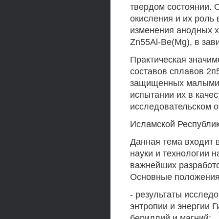
твердом состоянии.
окисления и их роль
изменения анодных х
Zn55Al-Be(Mg), в зав
Практическая значим
составов сплавов 2п
защищенных малыми 
испытании их в качес
исследовательском о
Исламской Республик
Данная тема входит 
науки и технологии н
важнейших разработок
Основные положения
- результаты исслед
энтропии и энергии Г
бериллий и магний;