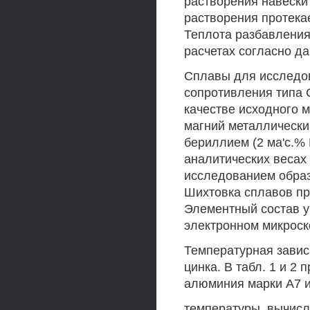
растворения навески 
растворения протека
Теплота разбавления
расчетах согласно д
Сплавы для исследов
сопротивления типа 
качестве исходного м
магний металлически
бериллием (2 ма'с.%
аналитических весах
исследованием образ
Шихтовка сплавов пр
Элементный состав у
электронном микроск
Температурная завис
цинка. В табл. 1 и 2
алюминия марки А7 и 
температуры, вычисл