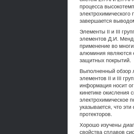
процесса высокотемп
электрохимического 
завершается выводом
Элементы II и III гр
элементов Д.И. Менд
применение во многи
алюминия являются о
защитных покрытий.
Выполненный обзор л
элементов II и III г
информация носит ог
кинетике окисления 
электрохимическое п
указывается, что эти
протекторов.
Хорошо изучены диаг
свойства сплавов си