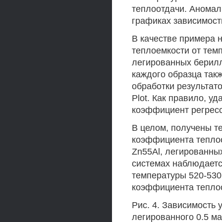
теплоотдачи. Аномал
графиках зависимост
В качестве примера н
теплоемкости от темп
легированных берилл
каждого образца так
обработки результат
Plot. Как правило, у
коэффициент регресс
В целом, получены т
коэффициента теплоо
Zn55Al, легированны
системах наблюдаетс
температуры 520-530
коэффициента теплоо
Рис. 4. Зависимость 
легированного 0.5 ма