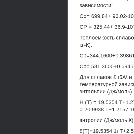
зависимости:
Ср= 699.84+ 96.02-10"
СР = 325.44+ 36.9-10"2
Теплоемкость сплаво
кг-К):
Ср=344.1600+0.3986Т-
Ср= 531.3600+0.6945Т
Для сплавов £п5А\ и
температурной завис
энтальпии (Дж/моль) (
Н (Т) = 19.5354 Т+1.2
= 20.9938 Т+1.2157-10
энтропии (Дж/моль К) 
8(Т)=19.5354 1пТ+2.55