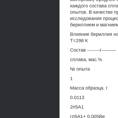
каждого состава спл
опытов. В качестве п
исследования процес
бериллием и магнием
Влияние бериллия на
Т=298 К
Состав --------г-—--—
сплава, мас.%
№ опыта
1
Масса образца, г
0.0113
2п5А1
гп5А1+ 0.005Ве