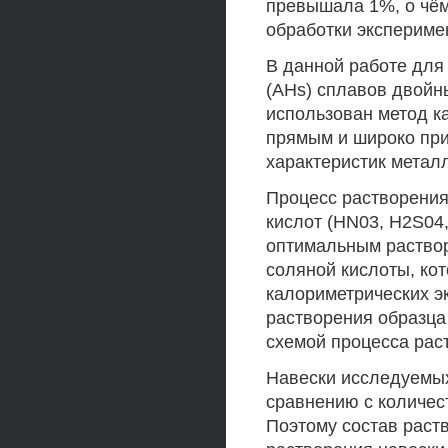
превышала 1%, о чём
обработки экспериме
В данной работе для
(AHs) сплавов двойны
использован метод к
прямым и широко пр
характеристик метал
Процесс растворения
кислот (HN03, H2S04
оптимальным раство
соляной кислоты, ко
калориметрических э
растворения образца 
схемой процесса рас
Навески исследуемых
сравнению с количес
Поэтому состав раст