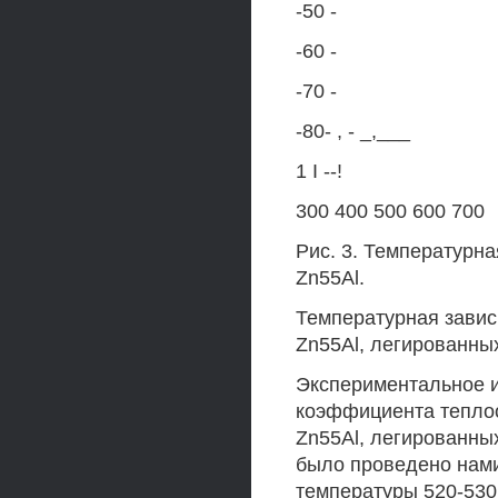
-50 -
-60 -
-70 -
-80- , - _,___
1 I --!
300 400 500 600 700
Рис. 3. Температурна
Zn55Al.
Температурная завис
Zn55Al, легированны
Экспериментальное 
коэффициента теплоо
Zn55Al, легированны
было проведено нами
температуры 520-530