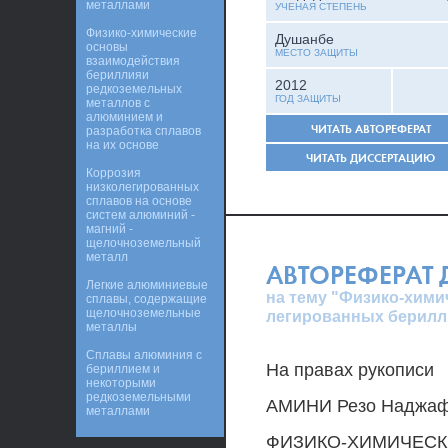
металлами
УЧЕНАЯ СТЕПЕНЬ
Физико-химические
Душанбе
основы
МЕСТО ЗАЩИТЫ
взаимодействия
бериллияи
2012
редкоземельных
ГОД ЗАЩИТЫ
металлов с
алюминием и
ЧИТАТЬ АВТОРЕФЕРАТ
разработка сплавов
на их основе
ЧИТАТЬ ДИССЕРТАЦИЮ
Коррозия
низколегированных
сплавов на основе
систем алюминий -
магний -
щелочноземельный
металл
АВТОРЕФЕРАТ
Легкие алюминиевые
на тему "Физико-хими
сплавы, содержащие
щелочноземельные
легированных берилл
металлы
Сплавы алюминия с
На правах рукописи
бериллием и
некоторыми
редкоземельными
АМИНИ Резо Наджа
металлами
ФИЗИКО-ХИМИЧЕСК