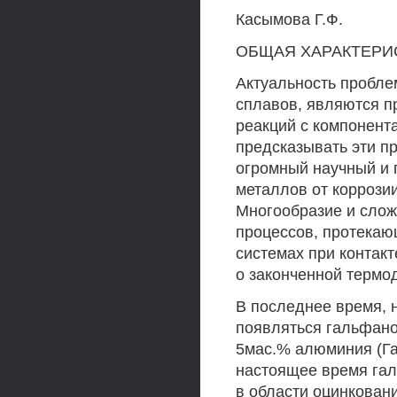
Касымова Г.Ф.
ОБЩАЯ ХАРАКТЕРИ
Актуальность пробл
сплавов, являются п
реакций с компонент
предсказывать эти п
огромный научный и 
металлов от коррозии
Многообразие и слож
процессов, протекаю
системах при контак
о законченной термо
В последнее время, 
появляться гальфан
5мас.% алюминия (Гал
настоящее время гал
в области оцинковани