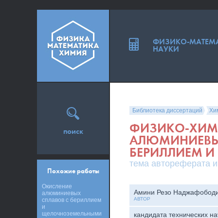
ФИЗИКО-МАТЕМ
НАУКИ
Библиотека диссертаций
Хи
ФИЗИКО-ХИМИ
поиск
АЛЮМИНИЕВЫ
БЕРИЛЛИЕМ И
тема автореферата и
Похожие работы
Окисление
Амини Резо Наджафобод
алюминиевых
АВТОР
сплавов с бериллием
и
щелочноземельными
кандидата технических на