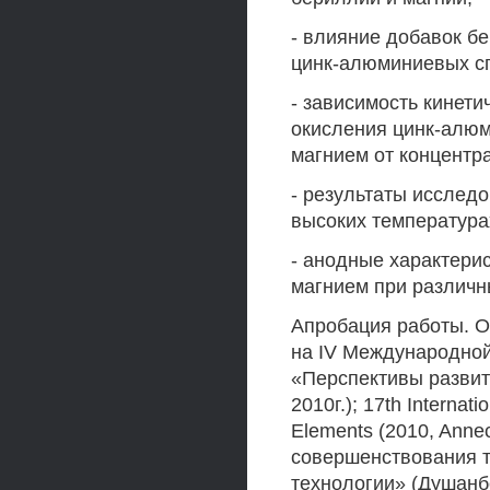
- влияние добавок б
цинк-алюминиевых с
- зависимость кинети
окисления цинк-алюм
магнием от концентр
- результаты исслед
высоких температура
- анодные характери
магнием при различн
Апробация работы. 
на IV Международной
«Перспективы развит
2010г.); 17th Internat
Elements (2010, Anne
совершенствования т
технологии» (Душанбе