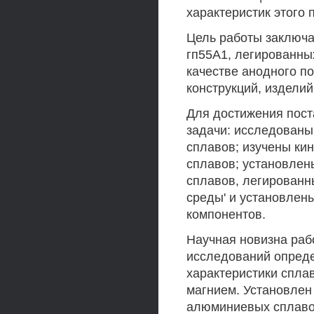
характеристик этого п
Цель работы заключа
гп55А1, легированны
качестве анодного п
конструкций, изделий
Для достижения пос
задачи: исследованы
сплавов; изучены ки
сплавов; установлен
сплавов, легированн
среды' и установлен
компонентов.
Научная новизна раб
исследований опред
характеристики спла
магнием. Установлен
алюминиевых сплаво