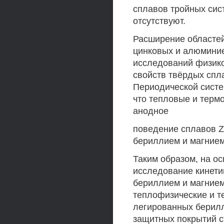
сплавов тройных сист
отсутствуют.
Расширение областей
цинковых и алюминие
исследований физико
свойств твёрдых спл
Периодической систе
что тепловые и терм
анодное
поведение сплавов Zn
бериллием и магнием
Таким образом, на о
исследование кинетик
бериллием и магнием
теплофизические и т
легированных берилл
защитных покрытий с