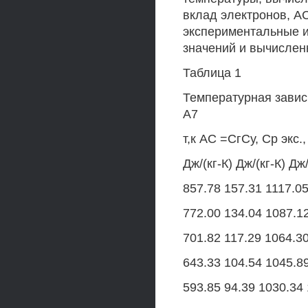
вклад электронов, АС
экспериментальные и 
значений и вычислен
Таблица 1
Температурная завис
А7
т,к АС =СгСу, Ср экс.,
Дж/(кг-К) Дж/(кг-К) Дж/
857.78 157.31 1117.05
772.00 134.04 1087.1
701.82 117.29 1064.3
643.33 104.54 1045.8
593.85 94.39 1030.34 