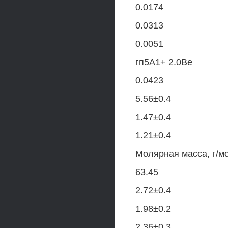
0.0174
0.0313
0.0051
гп5А1+ 2.0Ве
0.0423
5.56±0.4
1.47±0.4
1.21±0.4
Молярная масса, г/м
63.45
2.72±0.4
1.98±0.2
2.36±0.3