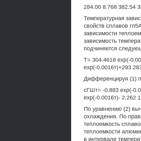
284.00 8.768 382.54 3
Температурная завис
свойств сплавов гп5
зависимости теплоем
зависимость темпера
подчиняется следую
Т= 304.4618 ехр(-0.0
ехр(-0.0016т)+293.283
Дифференцируя (1) п
сГШт= -0.883 ехр(-0.0
ехр(-0.0016т)- 2.262 10
По уравнению (2) вы
охлаждения. По пра
теплоемкость сплаво
теплоемкости алюмини
в интервале темпера