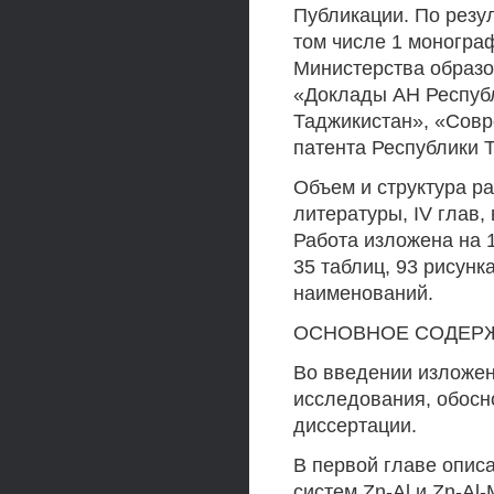
Публикации. По резу
том числе 1 моногра
Министерства образо
«Доклады АН Республ
Таджикистан», «Совр
патента Республики 
Объем и структура ра
литературы, IV глав,
Работа изложена на 
35 таблиц, 93 рисунк
наименований.
ОСНОВНОЕ СОДЕР
Во введении изложе
исследования, обосн
диссертации.
В первой главе опис
систем Zn-Al и Zn-Al