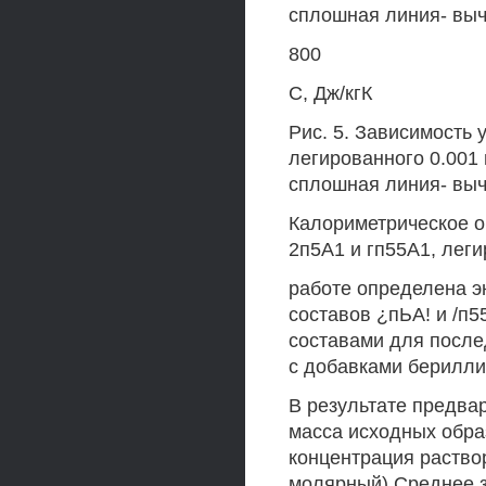
сплошная линия- выч
800
С, Дж/кгК
Рис. 5. Зависимость 
легированного 0.001 
сплошная линия- вы
Калориметрическое о
2п5А1 и гп55А1, лег
работе определена э
составов ¿пЬА! и /п
составами для после
с добавками берилли
В результате предв
масса исходных образ
концентрация раство
молярный) Среднее 