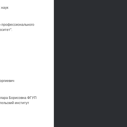
 наук
о профессионального
ситет".
еоргиевич
 Клара Борисовна ФГУП
ельский институт