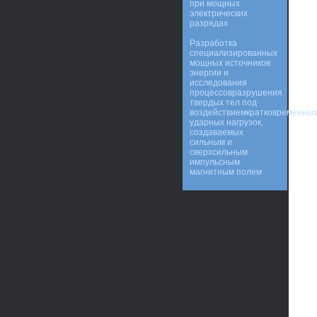
при мощных
электрических
разрядах
Разработка
специализированных
мощных источников
энергии и
исследования
процессовразрушения
твердых тел под
воздействиемкратковременны
ударных нагрузок,
создаваемых
сильным и
сверхсильным
импульсным
магнитным полем