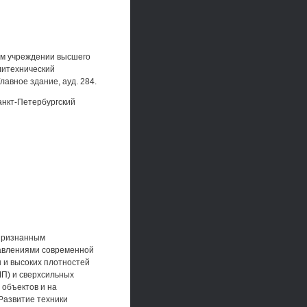
ом учреждении высшего
литехнический
лавное здание, ауд. 284.
анкт-Петербургский
 признанным
равлениями современной
ы и высоких плотностей
П) и сверхсильных
объектов и на
 Развитие техники