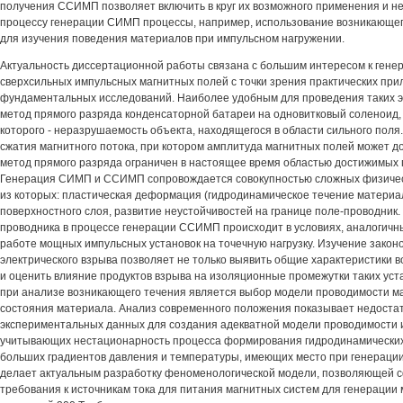
получения ССИМП позволяет включить в круг их возможного применения и 
процессу генерации СИМП процессы, например, использование возникающег
для изучения поведения материалов при импульсном нагружении.
Актуальность диссертационной работы связана с большим интересом к гене
сверхсильных импульсных магнитных полей с точки зрения практических при
фундаментальных исследований. Наиболее удобным для проведения таких э
метод прямого разряда конденсаторной батареи на одновитковый соленоид,
которого - неразрушаемость объекта, находящегося в области сильного поля.
сжатия магнитного потока, при котором амплитуда магнитных полей может до
метод прямого разряда ограничен в настоящее время областью достижимых п
Генерация СИМП и ССИМП сопровождается совокупностью сложных физичес
из которых: пластическая деформация (гидродинамическое течение материал
поверхностного слоя, развитие неустойчивостей на границе поле-проводник
проводника в процессе генерации ССИМП происходит в условиях, аналогич
работе мощных импульсных установок на точечную нагрузку. Изучение зако
электрического взрыва позволяет не только выявить общие характеристики в
и оценить влияние продуктов взрыва на изоляционные промежутки таких ус
при анализе возникающего течения является выбор модели проводимости м
состояния материала. Анализ современного положения показывает недоста
экспериментальных данных для создания адекватной модели проводимости и
учитывающих нестационарность процесса формирования гидродинамических
больших градиентов давления и температуры, имеющих место при генерац
делает актуальным разработку феноменологической модели, позволяющей 
требования к источникам тока для питания магнитных систем для генерации 