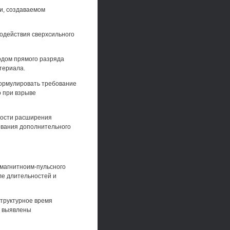
и, создаваемом
одействия сверхсильного
одом прямого разряда
териала.
ормулировать требование
о при взрыве
ности расширения
ования дополнительного
магнитноим-пульсного
ле длительностей и
структурное время
и выявлены