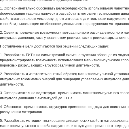
1. Экспериментально обосновать целесообразность использования магнитно
формирования ударных нагрузок и разработать методики тестирования дин
свойств материалов в микросекундном интервале длительности нагружения,
способом, выявляющие особенности динамического разрушения материалов
2. Оценить предельные возможности метода прямого разряда емкостного на
импульсов давления, как в управляемом режиме, так и в режиме взрыва скин-
Поставленные цели достигаются при решении следующих задач:
1. Разработать ГИТ и на симметричной схеме нагружения образцов из модел
продемонстрировать возможность использования магнитноимпульсного спос
пороговых разрушающих нагрузок различной длительности.
2. Разработать и изготовить опытный образец магнитноимпульсной установк
импульсных токов малых энергий для генерации управляемых импульсов дав
длительности.
3. Экспериментально подтвердить применимость магнитноимпульсного спос
импульсов давления с амплитудой до 1 ГПа.
4. Обосновать применимость структурно-временного подхода для описания 
разрушению материалов.
5. Разработать методики тестирования динамических свойств материалов на
магнитноимпульсного способа нагружения и структурно-временного подхода к