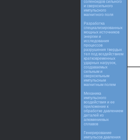
соленоидов сильного
и сверхсильного
импульсного
магнитного поля
Разработка
специализированных
мощных источников
энергии и
исследования
процессов
разрушения твердых
тел под воздействием
кратковременных
ударных нагрузок,
создаваемых
сильным и
сверхсильным
импульсным
магнитным полем
Механика
импульсного
воздействия и ее
приложение к
обработке давлением
деталей из
алюминиевых
сплавов
Генерирование
импульсов давления