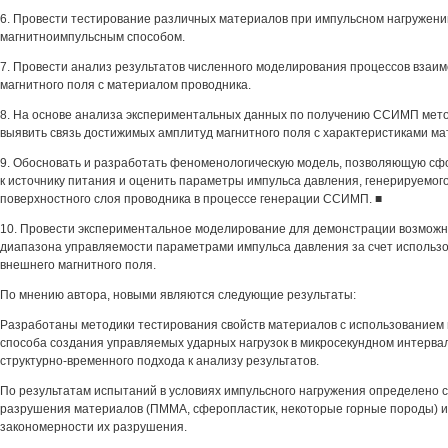
6. Провести тестирование различных материалов при импульсном нагружени
магнитноимпульсным способом.
7. Провести анализ результатов численного моделирования процессов взаим
магнитного поля с материалом проводника.
8. На основе анализа экспериментальных данных по получению ССИМП мет
выявить связь достижимых амплитуд магнитного поля с характеристиками ма
9. Обосновать и разработать феноменологическую модель, позволяющую сф
к источнику питания и оценить параметры импульса давления, генерируемог
поверхностного слоя проводника в процессе генерации ССИМП. ■
10. Провести экспериментальное моделирование для демонстрации возмож
диапазона управляемости параметрами импульса давления за счет использ
внешнего магнитного поля.
По мнению автора, новыми являются следующие результаты:
Разработаны методики тестирования свойств материалов с использованием 
способа создания управляемых ударных нагрузок в микросекундном интерва
структурно-временного подхода к анализу результатов.
По результатам испытаний в условиях импульсного нагружения определено 
разрушения материалов (ПММА, сферопластик, некоторые горные породы) 
закономерности их разрушения.