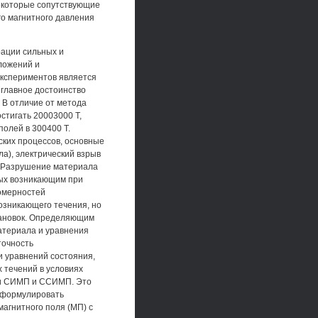
некоторые сопутствующие
о магнитного давления
рации сильных и
ложений и
кспериментов является
 главное достоинство
 В отличие от метода
стигать 20003000 Т,
олей в 300400 Т.
ких процессов, основные
а), электрический взрыв
. Разрушение материала
ных возникающим при
номерностей
озникающего течения, но
тановок. Определяющим
атериала и уравнения
точность
 уравнений состояния,
 течений в условиях
ии СИМП и ССИМП. Это
сформулировать
магнитного поля (МП) с