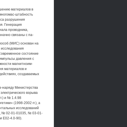
шению материалов в
 многомас-штабность
сса разрушения
ия. Генерация
иала проводника,
начно связаны с па-
пособ (МИС) основан на
ь исследования
Современное состояние
импульсы давления с
ожности магнитноим-
ия материалов и
действиях, создаваемых
з-наряду Министерства
 электрического взрыва
.) и № 1.4.98
тики» (1998-2002 гг.), а
ентальных исследований
 № 02-01-01035, № 03-01-
 Е02-4.0-90).