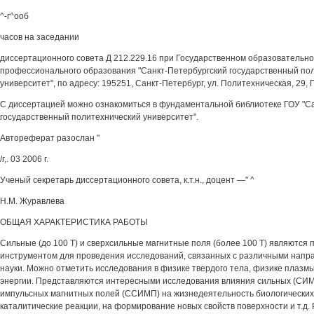
^-г^ооб
часов на заседании
диссертационного совета Д 212.229.16 при Государственном образовательн
профессионального образования "Санкт-Петербургский государственный по
университет", по адресу: 195251, Санкт-Петербург, ул. Политехническая, 29, Г
С диссертацией можно ознакомиться в фундаментальной библиотеке ГОУ "С
государственный политехнический университет".
Автореферат разослан "
/г,. 03 2006 г.
Ученый секретарь диссертационного совета, к.т.н., доцент —" ^
Н.М. Журавлева
ОБЩАЯ ХАРАКТЕРИСТИКА РАБОТЫ
Сильные (до 100 Т) и сверхсильные магнитные поля (более 100 Т) являются
инструментом для проведения исследований, связанных с различными нап
науки. Можно отметить исследования в физике твердого тела, физике плазм
энергии. Представляются интересными исследования влияния сильных (СИМ
импульсных магнитных полей (ССИМП) на жизнедеятельность биологических 
каталитические реакции, на формирование новых свойств поверхности и т.д.