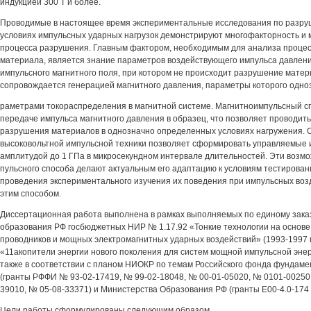
индукцией 300 Т и более.
Проводимые в настоящее время экспериментальные исследования по разру
условиях импульсных ударных нагрузок демонстрируют многофакторность и
процесса разрушения. Главным фактором, необходимым для анализа проце
материала, является знание параметров воздействующего импульса давлен
импульсного магнитного поля, при котором не происходит разрушение матер
сопровождается генерацией магнитного давления, параметры которого одноз
раметрами токораспределения в магнитной системе. Магнитноимпульсный с
передаче импульса магнитного давления в образец, что позволяет проводит
разрушения материалов в однозначно определенных условиях нагружения. 
высоковольтной импульсной техники позволяет сформировать управляемые 
амплитудой до 1 ГПа в микросекундном интервале длительностей. Эти возм
пульсного способа делают актуальным его адаптацию к условиям тестирован
проведения экспериментального изучения их поведения при импульсных воз
этим способом.
Диссертационная работа выполнена в рамках выполняемых по единому зака
образования РФ госбюджетных НИР № 1.17.92 «Тонкие технологии на основе
проводников и мощных электромагнитных ударных воздействий» (1993-1997 гг
«11акопители энергии нового поколения для систем мощной импульсной энерге
также в соответствии с планом НИОКР по темам Российского фонда фундам
(гранты РФФИ № 93-02-17419, № 99-02-18048, № 00-01-05020, № 0101-00250,
39010, № 05-08-33371) и Министерства Образования РФ (гранты Е00-4.0-174 и
Цели работы сформулированы следующим образом.