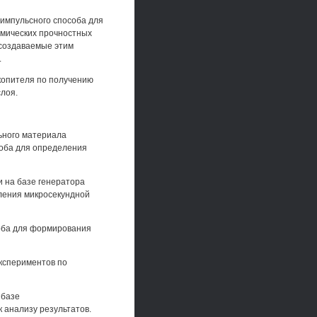
импульсного способа для
амических прочностных
 создаваемые этим
.
копителя по получению
слоя.
ьного материала
оба для определения
и на базе генератора
ления микросекундной
оба для формирования
экспериментов по
 базе
 анализу результатов.