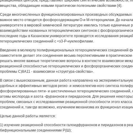
реакционных центров, представляют широкие синтетические возможности, п
вещества, обладающие новыми практически полезными свойствами [4].
Среди многочисленных функционализированных производных обсуждаемых г
важное место отводится фосфорсодержащим О-и М-гетероциклам. До начала
университете в мировой химической литературе имелись только единичные 
взаимодействии названных гетероциклических синтонов с фосфорорганичес
последние годы в Казанском университете проводятся исследования реакц
гетероциклических соединений с <з3-Р-нуклеофилами.
Введение в молекулу полифункциональных гетероциклических соединений 
заместителя делает эти соединения весьма перспективными в практическом
решать многие важные теоретические вопросы в контексте взаимосвязи меж
реакционной способностью гетероциклических и фосфорорганических соедине
проблемы С)8А11 - взаимосвязи «структура-свойства».
В связи с вышесказанным, данная работа направлена на экспериментальную
удобных и эффективных методов регио- и хемоселектив-ного синтеза полиф
фосфорилированных пяти- и шестичленных гетероциклических соединений, 
атомы кислорода и азота -фуранонов и пиридазонов. Для решения некотор
проблем, связаных с исследованиями реакционной способности этого класс
соединений и, там где возможно, изучением механизма их функционал изаци
Целью данной работы является:
1) изучение реакционной способности галоидфуранонов и пиридазонов в реа
бифункциональными соединениями Р(Ш);