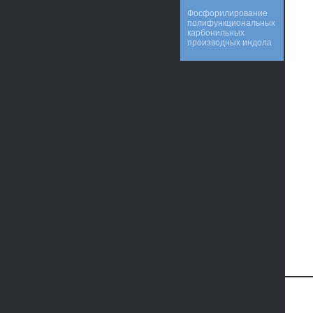
Фосфорилирование
полифункциональных
карбонильных
производных индола