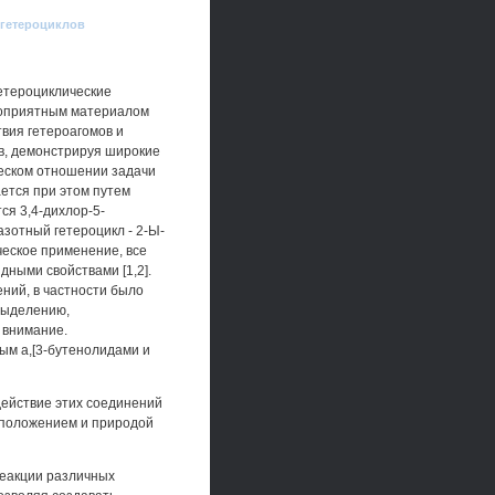
 гетероциклов
етероциклические
агоприятным материалом
вия гетероагомов и
в, демонстрируя широкие
ческом отношении задачи
ется при этом путем
ся 3,4-дихлор-5-
азотный гетероцикл - 2-Ы-
еское применение, все
дными свойствами [1,2].
ений, в частности было
выделению,
 внимание.
ым а,[3-бутенолидами и
ействие этих соединений
 положением и природой
реакции различных