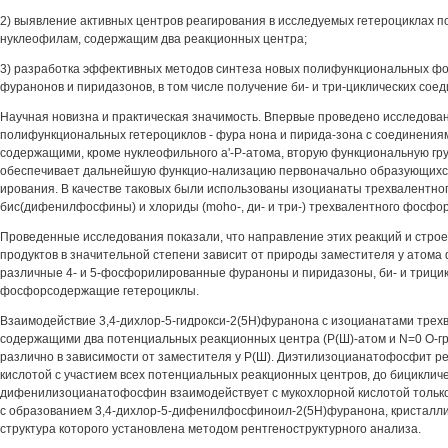
2) выявление активных центров реагирования в исследуемых гетероциклах п
нуклеофилам, содержащим два реакционных центра;
3) разработка эффективных методов синтеза новых полифункциональных ф
фуранонов и пиридазонов, в том числе получение би- и три-циклических сое
Научная новизна и практическая значимость. Впервые проведено исследова
полифункциональных гетероциклов - фура нона и пирида-зона с соединени
содержащими, кроме нуклеофильного а'-Р-атома, вторую функциональную гру
обеспечивает дальнейшую функцио-нализацию первоначально образующихс
ирования. В качестве таковых были использованы изоцианаты трехвалентно
бис(дифенилфосфины) и хлориды (moho-, ди- и три-) трехвалентного фосфор
Проведенные исследования показали, что направление этих реакций и стр
продуктов в значительной степени зависит от природы заместителя у атом
различные 4- и 5-фосфорилированные фураноны и пиридазоны, би- и трици
фосфорсодержащие гетероциклы.
Взаимодействие 3,4-дихлор-5-гидрокси-2(5Н)фуранона с изоцианатами трех
содержащими два потенциальных реакционных центра (Р(Ш)-атом и N=0 О-гр
различно в зависимости от заместителя у Р(Ш). Диэтилизоцианатофосфит ре
кислотой с участием всех потенциальных реакционных центров, до бициклич
дифенилизоцианатофосфин взаимодействует с мукохлорной кислотой только
с образованием 3,4-дихлор-5-дифенилфосфиноил-2(5Н)фуранона, кристалли
структура которого установлена методом рентгеноструктурного анализа.