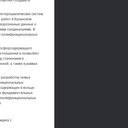
озволяя создавать
етероциклических систем
 работ в Казанском
разрозненые данные о
кими соединениями. В
ий полифункциональных
фосфорсодержащего
 отношении и позволяет
ду строением и
ний, а также в рамках
 разработку новых
ункциональных
содержащих в кольце
ых фундаментальных
а полифункциональных
и
кциях с