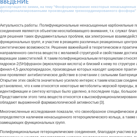
ВВЕДЕНИЕ
диссертация по химии, на тему "Фосфорилирование некоторых ненасыщенных
функционализированными производными трехкоординированного фосфора"
Актуальность работы. Полифункциональные ненасыщенные карбонильные г
соединения являются объектом неослабевающего внимания, т.к. служат бл
для решения таких фундаментальных проблем, как электронные взаимодейст
функциональных групп, и участие в реакциях различных реакционных центро
синтетические возможности. Решение важнейшей в теоретическом и практи
направленного синтеза веществ с желаемой структурой и свойствами достига
вариации заместителей. К таким полифункциональным гетероциклам относят
гидрокси-2(5Н)фуранон (мукохлорная кислота) и близкий к нему по структуре 
фенил-4,5-дихлорпиридазон, производные которых находят широкое практич
они проявляют антибиотическое действие в сочетании с сильными бактерици
Открытие этих свойств значительно усилило интерес к таким классам соедин
установлено, что к ним относятся некоторые метоболиты морской природы, 
идентификации и синтезу которых было уделено, в последние годы, большое
Представители этого типа веществ относятся к высокофункционализированн
обладают выраженной фармакологической активностью [3].
Многочисленные исследования показали, что своеобразное специфическое д
определяется наличием ненасыщенного гетероциклического кольца, а также
замещающих функциональных групп.
Полифункциональные гетероциклические соединения, благодаря участию в 