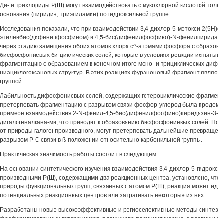
Ди- и трихлориды Р(Ш) могут взаимодействовать с мукохлорной кислотой толь
основания (пиридин, триэтиламин) по гидроксильной группе.
Исследования показали, что при взаимодействии 3,4-дихлор-5-метокси-2(5Н)
этиленбис(дифенилфосфином) и 4,5-бис(дифенилфосфино)-N-фенилпиридаз
через стадию замещения обоих атомов хлора с^-атомами фосфора с образо
бисфосфониевых би-циклических солей, которые в условиях реакции испыт
фрагментацию с образованием в конечном итоге моно- и трициклических ди
ниациклогексановых структур. В этих реакциях фураноновый фрагмент явля
группой.
Лабильность дифосфониевых солей, содержащих гетероциклические фрагмен
претерпевать фрагментацию с разрывом связи фосфор-углерод была проде
примере взаимодействия 2-N-фенил-4,5-бис(дифенилфосфино)пиридазин-3-о
дигалогеналкана-ми, что приводит к образованию бисфосфониевых солей. По
от природы галогенпроизводного, могут претерпевать дальнейшие превраще
разрывом Р-С связи в ß-положении относительно карбонильной группы.
Практическая значимость работы состоит в следующем.
На основании синтетического изучения взаимодействия 3,4-дихлор-5-гидрок
производными Р(Ш), содержащими два реакционных центра, установлено, что
природы функциональных групп, связанных с атомом Р(Ш), реакция может идт
потенциальных реакционных центров или затрагивать некоторые из них.
Разработаны новые высокоэффективные и региоселективные методы синтез