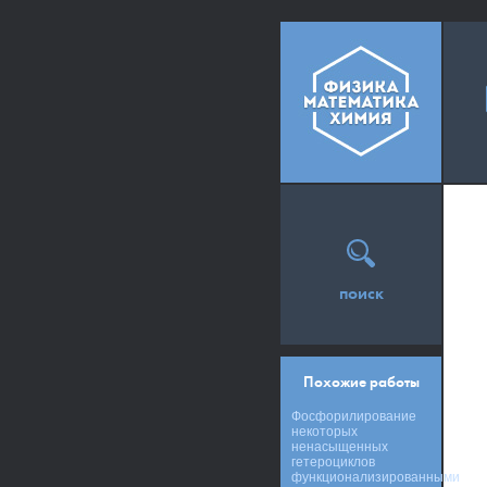
поиск
Похожие работы
Фосфорилирование
некоторых
ненасыщенных
гетероциклов
функционализированными