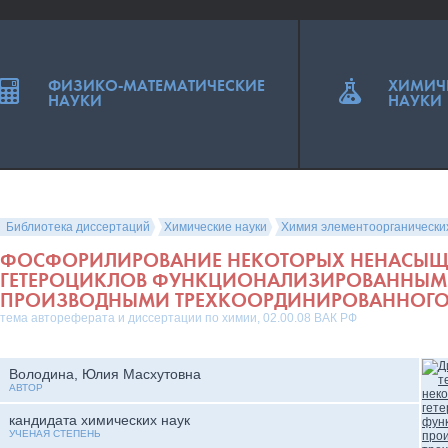
ФИЗИКО-МАТЕМАТИЧЕСКИЕ
ХИМИЧ
НАУКИ
НАУКИ
Библиотека диссертаций
Химические науки
Химия элементоорганически
ФОСФОРИЛИРОВАНИЕ НЕКОТОРЫХ НЕНАСЫ
ГЕТЕРОЦИКЛОВ ФУНКЦИОНАЛИЗИРОВАННЫ
ПРОИЗВОДНЫМИ ТРЕХКООРДИНИРОВАННОГ
тема автореферата и диссертации по химии, 02.00.08 ВАК РФ
Володина, Юлия Масхутовна
АВТОР
кандидата химических наук
УЧЕНАЯ СТЕПЕНЬ