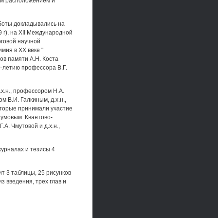
ым расположением и
боты докладывались на
г), на XII Международной
оговой научной
мия в XX веке "
ов памяти А.Н. Коста
0-летию профессора В.Г.
х.н., профессором H.A.
м В.И. Галкиным, д.х.н.,
 которые принимали участие
аумовым. Квантово-
А. Чмутовой и д.х.н.,
урналах и тезисы 4
т 3 таблицы, 25 рисунков
 введения, трех глав и