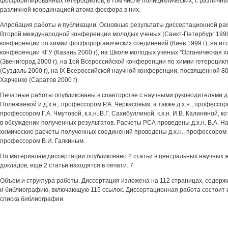
фосфорилированных гетероциклов, в том числе полициклических, с различн
различной координацией атома фосфора в них.
Апробация работы и публикации. Основные результаты диссертационной ра
Второй международной конференции молодых ученых (Санкт-Петербург 1999 
конференции по химии фосфорорганических соединений (Киев 1999 г), на ит
конференции КГУ (Казань 2000 г), на Школе молодых ученых "Органическая хи
(Звенигород 2000 г), на 1ой Всероссийской конференции по химии гетероцикл
(Суздаль 2000 г), на IX Всероссийской научной конференции, посвященной 8
Харченко (Саратов 2000 г).
Печатные работы опубликованы в соавторстве с научными руководителями д.
Полежаевой и д.х.н., профессором P.A. Черкасовым, а также д.х.н., профессоро
профессором Г.А. Чмутовой, к.х.н. В.Г. Сахибуллиной, к.х.н. И.В. Калининой,
в обсуждении полученных результатов. Расчеты РСА проведены д.х.н. В.А. Н
химические расчеты полученных соединений проведены д.х.н., профессором Г.
профессором В.И. Галкиным.
По материалам диссертации опубликовано 2 статьи в центральных научных ж
докладов, еще 2 статьи находятся в печати. 7
Объем и структура работы. Диссертация изложена на 112 страницах, содержи
и библиографию, включающую 115 ссылок. Диссертационная работа состоит из
списка библиографии.