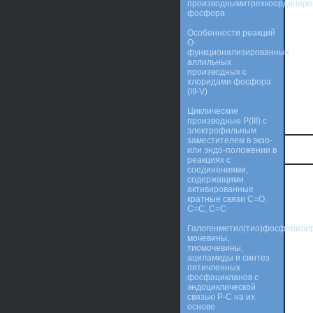
производнымитрехкоординиро
фосфора
Особенности реакций
O-
функционализированных
аллильных
производных с
хлоридами фосфора
(III-V)
Циклические
производные P(III) с
электрофильным
заместителем в экзо-
или эндо-положении в
реакциях с
соединениями,
содержащими
активированные
кратные связи C=O,
C=C, C=C
Галогенметил(тио)фосфорили
мочевины,
тиомочевины,
ациламиды и синтез
пятичленных
фосфацикланов с
эндоциклической
связью Р-С на их
основе