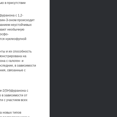
ко в присутствии
фуранона с 1,2-
ин-З-оном происходит
ванием неустойчивых
ывают необычную
фосфо-
ется нуклеофугной
ты и их способность
монстрирована на
на с галоген- и
следние, в зависимости
ния, связанные с
си-2(5Н)фуранона с
 в зависимости от
и с участием всех
а новых типов