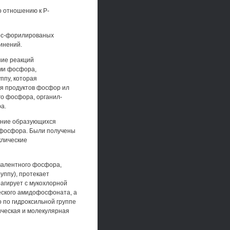
о отношению к Р-
ос-форилированых
динений.
ние реакций
ями фосфора,
ппу, которая
я продуктов фосфор ил
го фосфора, органил-
а.
оение образующихся
а фосфора. Были получены
клические
валентного фосфора,
уппу), протекает
агирует с мукохлорной
еского амидофосфоната, а
 по гидроксильной группе
ческая и молекулярная