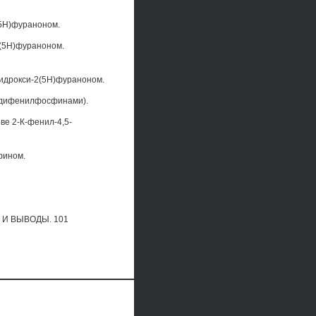
(5Н)фураноном.
2(5Н)фураноном.
гидрокси-2(5Н)фураноном.
-(дифенилфосфинами).
ве 2-К-фенил-4,5-
фином.
Ы И ВЫВОДЫ. 101