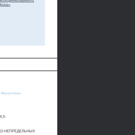
я Масхутовна
,5-
,(3-НЕПРЕДЕЛЬНЫХ