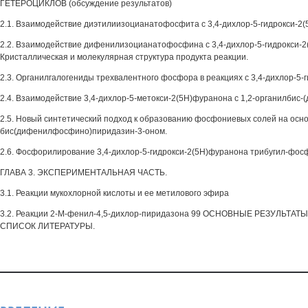
ГЕТЕРОЦИКЛОВ (обсуждение результатов)
2.1. Взаимодействие диэтилиизоцианатофосфита с 3,4-дихлор-5-гидрокси-2
2.2. Взаимодействие дифенилизоцианатофосфина с 3,4-дихлор-5-гидрокси-
Кристаллическая и молекулярная структура продукта реакции.
2.3. Органилгалогениды трехвалентного фосфора в реакциях с 3,4-дихлор-5-
2.4. Взаимодействие 3,4-дихлор-5-метокси-2(5Н)фуранона с 1,2-органилбис
2.5. Новый синтетический подход к образованию фосфониевых солей на осно
бис(дифенилфосфино)пиридазин-3-оном.
2.6. Фосфорилирование 3,4-дихлор-5-гидрокси-2(5Н)фуранона трибугил-фос
ГЛАВА 3. ЭКСПЕРИМЕНТАЛЬНАЯ ЧАСТЬ.
3.1. Реакции мукохлорной кислоты и ее метилового эфира
3.2. Реакции 2-М-фенил-4,5-дихлор-пиридазона 99 ОСНОВНЫЕ РЕЗУЛЬТАТ
СПИСОК ЛИТЕРАТУРЫ.