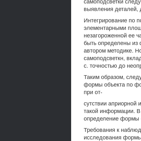
самоподсветки следу
выявления деталей, 
Интегрирование по по
элементарными площа
незагороженной ее ча
быть определены из
автором методике. Но
самоподсветкн, вклад
с. точностью до неоп
Таким образом, след
формы объекта по ф
при от-
сутствии априорной 
такой информации. В
определение формы о
Требования к наблюд
исследования формы