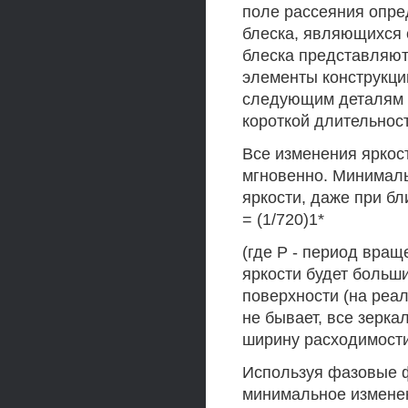
поле рассеяния опре
блеска, являющихся 
блеска представляют
элементы конструкци
следующим деталям 
короткой длительност
Все изменения яркос
мгновенно. Минимал
яркости, даже при бл
= (1/720)1*
(где Р - период вра
яркости будет больш
поверхности (на реа
не бывает, все зерк
ширину расходимости
Используя фазовые ф
минимальное изменен