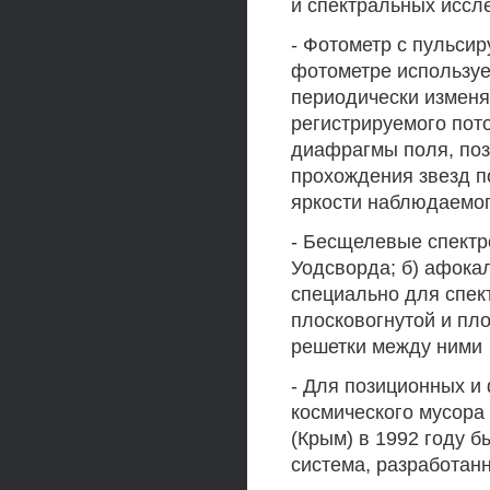
и спектральных иссл
- Фотометр с пульси
фотометре используе
периодически изменя
регистрируемого пот
диафрагмы поля, поз
прохождения звезд п
яркости наблюдаемог
- Бесщелевые спектр
Уодсворда; б) афока
специально для спек
плосковогнутой и пл
решетки между ними
- Для позиционных и
космического мусора
(Крым) в 1992 году 
система, разработанн