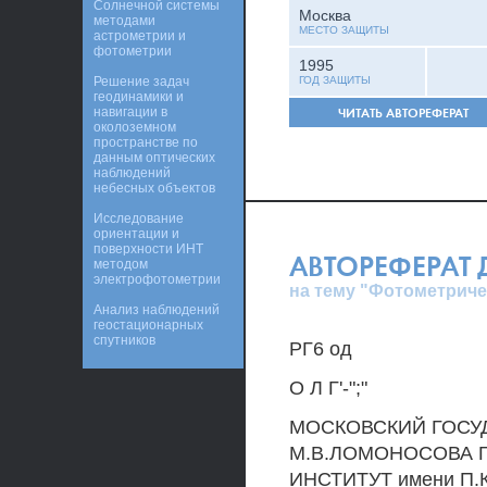
Солнечной системы
Москва
методами
МЕСТО ЗАЩИТЫ
астрометрии и
фотометрии
1995
Решение задач
ГОД ЗАЩИТЫ
геодинамики и
навигации в
ЧИТАТЬ АВТОРЕФЕРАТ
околоземном
пространстве по
данным оптических
наблюдений
небесных объектов
Исследование
ориентации и
поверхности ИНТ
АВТОРЕФЕРАТ
методом
электрофотометрии
на тему "Фотометрич
Анализ наблюдений
геостационарных
спутников
РГ6 од
О Л Г'-";"
МОСКОВСКИЙ ГОСУ
М.В.ЛОМОНОСОВА 
ИНСТИТУТ имени П.К