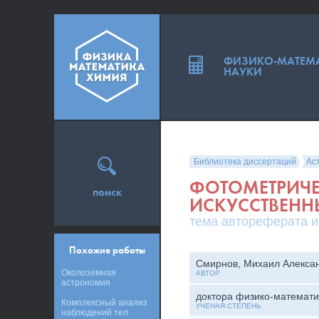
ФИЗИКО-МАТЕМ
НАУКИ
Библиотека диссертаций
Ас
ФОТОМЕТРИЧ
поиск
ИСКУССТВЕНН
тема автореферата и
Похожие работы
Смирнов, Михаил Алекса
Околоземная
АВТОР
астрономия
доктора физико-математи
Комплексный анализ
УЧЕНАЯ СТЕПЕНЬ
наблюдений тел