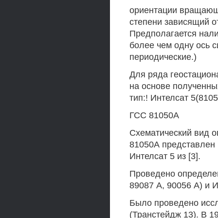
ориентации вращающ
степени зависящий о
Предполагается нали
более чем одну ось 
периодические.)
Для ряда геостацио
на основе полученны
тип:! Интелсат 5(8105
ГСС 81050А
Схематический вид 
81050А представлен н
Интелсат 5 из [3].
Проведено определен
89087 А, 90056 А) и И
Было проведено иссл
(Транстейдж 13). В 1