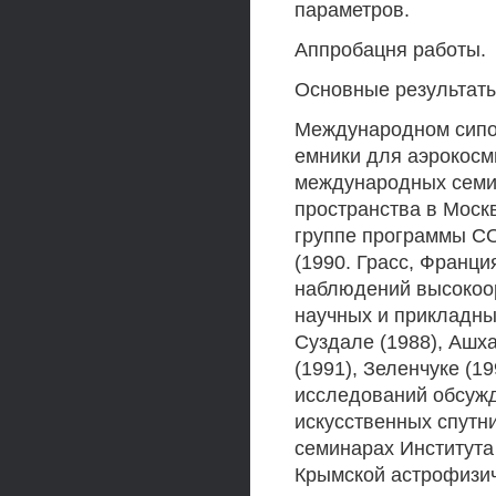
параметров.
Аппробацня работы.
Основные результаты
Международном сипоз
емники для аэрокосм
международных семин
пространства в Моск
группе программы C
(1990. Грасс, Франц
наблюдений высокоо
научных и прикладных
Суздале (1988), Ашха
(1991), Зеленчуке (1
исследований обсуж
искусственных спутн
семинарах Института
Крымской астрофизич