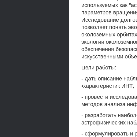
используемых как "а
параметров вращения
Исследование долго
позволяет понять эв
околоземных орбитах
экологии околоземног
обеспечения безопас
искусственными объе
Цели работы:
- дать описание наб
•характеристик ИНТ;
- провести исследов
методов анализа ин
- разработать наибо
астрофизических на
- сформулировать и 