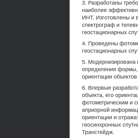
3. Разработаны треб
наиболее эффективн
ИНТ. Изготовлены и
спектрограф и телев
геостационарных спу
4. Проведены фотоме
геостационарных спу
5. Модернизирована 
определения формы, 
ориентации объектов
6. Впервые разработ
объекта, его ориента
фотометрическим и с
априорной информаци
ориентации и отража
геосинхронных спутни
Транстейдж.