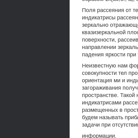
Поля рассеяния от 
индикатрисы рассеяни
зеркально отражающе
квазизеркальной плос
поверхности, рассеи
направлении зеркаль
падения яркости при
Неизвестную нам фор
совокупности тел пр
ориентация ми и инд
загораживания получ
пространстве. Такой
индикатрисами рассе
размещенных в прост
будем называть при
задачи при отсутств
информации.