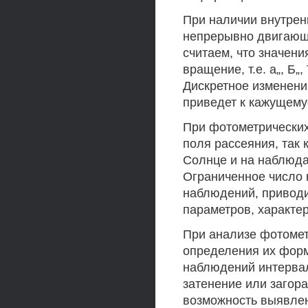
При наличии внутрен
непрерывно двигающи
считаем, что значен
вращение, т.е. а„, Б
Дискретное изменени
приведет к кажущему
При фотометрических
поля рассеяния, так 
Солнце и на наблюда
Ограниченное число 
наблюдений, приводи
параметров, характе
При анализе фотоме
определения их форм
наблюдений интервал
затенение или загор
возможность выявлен