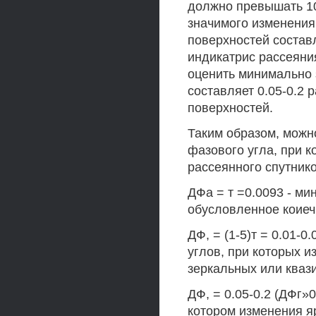
должно превышать 10
значимого изменени
поверхностей составл
индикатрис рассеяни
оценить минимально 
составляет 0.05-0.2
поверхностей.
Таким образом, можн
фазового угла, при 
рассеянного спутнико
ДФа = т =0.0093 - м
обусловленное коиеч
ДФ, = (1-5)т = 0.01-
углов, при которых и
зеркальных или кваз
ДФ, = 0.05-0.2 (ДФг»
котором изменения я