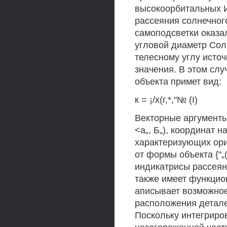
высокоорбитальных И
рассеяния солнечног
самоподсветки оказа
угловой диаметр Солн
телесному углу исто
значения. В этом сл
объекта примет вид:
к = ¡/х(г,*,"№ (I)
Векторные аргументы 
<а„, Б„), координат н
характеризующих орие
от формы объекта {"„(х
индикатрисы рассеяни
также имеет функцион
аписывает возможное
расположения детале
Поскольку интегриро