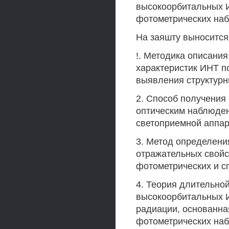
высокоорбитальных 
фотометрических наб
На заяшту выносится
!. Методика описани
характеристик ИНТ п
выявления структурн
2. Способ получения
оптическим наблюде
светоприемной аппа
3. Метод определени
отражательных свойс
фотометрических и с
4. Теория длительно
высокоорбитальных И
радиации, основанна
фотометрических наб