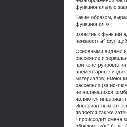
незагороженной част
функциональную зави
Таким образом, выра
функционал от:
известных функций а„(
неизвестны^ функций Г.
Основными видами и
рассеяние и зеркаль
при конструировании
элементарные индика
материалов, имеющих
рассеяния (за исклю
не являющихся комб
являются инвариантны
Инвариантным относи
является так же зате
г происходит смена з
образом 1х(а0,6., а„, 8„)