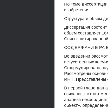
По теме диссертации
изобретения.
Структура и объем д
Диссертация состоит
объем составляет 164
Список цитированно
СОД ЕРЖАНИ Е РА 
Во введении рассмот
искусственных косми
Сформулирована науч
Рассмотрены основны
ИН Г. Представлены 
В первой главе дан 
связанных с фотоме
анализа некоордина
объект», определени