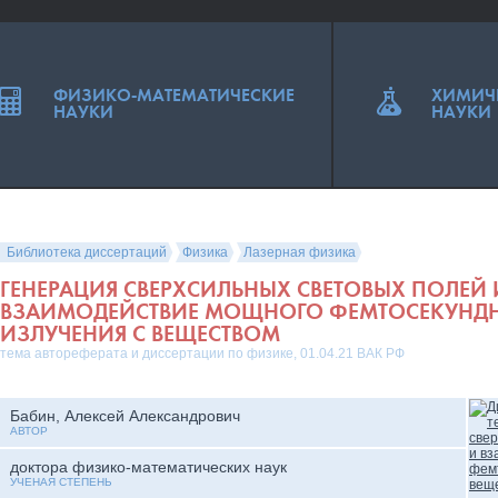
ФИЗИКО-МАТЕМАТИЧЕСКИЕ
ХИМИЧ
НАУКИ
НАУКИ
Библиотека диссертаций
Физика
Лазерная физика
ГЕНЕРАЦИЯ СВЕРХСИЛЬНЫХ СВЕТОВЫХ ПОЛЕЙ 
ВЗАИМОДЕЙСТВИЕ МОЩНОГО ФЕМТОСЕКУНД
ИЗЛУЧЕНИЯ С ВЕЩЕСТВОМ
тема автореферата и диссертации по физике, 01.04.21 ВАК РФ
Бабин, Алексей Александрович
АВТОР
доктора физико-математических наук
УЧЕНАЯ СТЕПЕНЬ