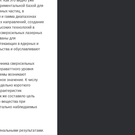
. Как это видно уже
ериментальной базой для
ных частиц, в
м и гамма диапазонах
их направлений, создание
ысоких технологий в
в сверхсильных лазерных
ованы для
текающих в ядерных и
ьства и обуславливают
чника сверхсильных
ераваттного уровня
лемы возникают
ное значение. К числу
едельно короткого
арактеристик
к же составило цель
я вещества при
нтально наблюдаемых
инальными результатами.