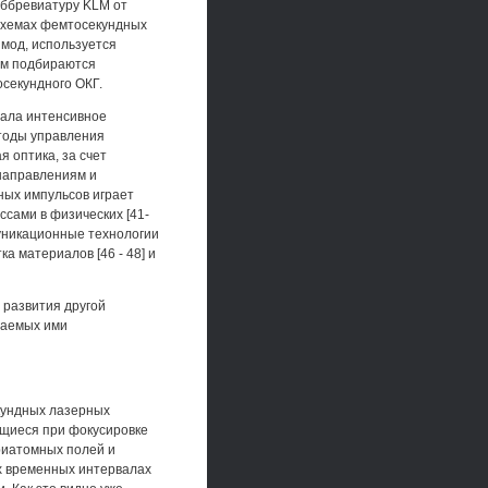
аббревиатуру KLM от
х схемах фемтосекундных
 мод, используется
ом подбираются
секундного ОКГ.
вала интенсивное
етоды управления
 оптика, за счет
направлениям и
ных импульсов играет
сами в физических [41-
муникационные технологии
 материалов [46 - 48] и
 развития другой
даемых ими
-кундных лазерных
ющиеся при фокусировке
триатомных полей и
их временных интервалах