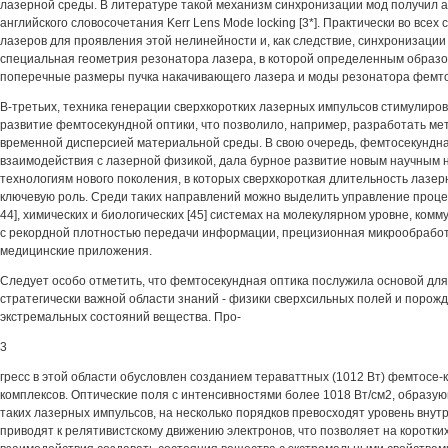
лазерной среды. В литературе такой механизм синхронизации мод получил 
английского словосочетания Kerr Lens Mode locking [3*]. Практически во все
лазеров для проявления этой нелинейности и, как следствие, синхронизации
специальная геометрия резонатора лазера, в которой определенным образ
поперечные размеры пучка накачивающего лазера и моды резонатора фемто
В-третьих, техника генерации сверхкоротких лазерных импульсов стимулиро
развитие фемтосекундной оптики, что позволило, например, разработать м
временной дисперсией материальной среды. В свою очередь, фемтосекундная
взаимодействия с лазерной физикой, дала бурное развитие новым научным 
технологиям нового поколения, в которых сверхкороткая длительность лазер
ключевую роль. Среди таких направлений можно выделить управление процес
44], химических и биологических [45] системах на молекулярном уровне, ком
с рекордной плотностью передачи информации, прецизионная микрообработка
медицинские приложения.
Следует особо отметить, что фемтосекундная оптика послужила основой для
стратегически важной области знаний - физики сверхсильных полей и порож
экстремальных состояний вещества. Про-
3
гресс в этой области обусловлен созданием тераваттных (1012 Вт) фемтосе
комплексов. Оптические поля с интенсивностями более 1018 Вт/см2, образу
таких лазерных импульсов, на несколько порядков превосходят уровень вну
приводят к релятивистскому движению электронов, что позволяет на коротк