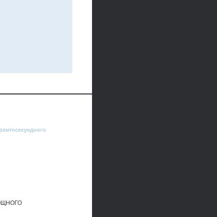
 фемтосекундного
ОЩНОГО