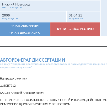
Нижний Новгород
МЕСТО ЗАЩИТЫ
2006
01.04.21
ГОД ЗАЩИТЫ
КОД ВАК РФ
ЧИТАТЬ АВТОРЕФЕРАТ
КУПИТЬ ДИССЕРТАЦИЮ
ЧИТАТЬ ДИССЕРТАЦИЮ
АВТОРЕФЕРАТ ДИССЕРТАЦИИ
на тему "Генерация сверхсильных световых полей и взаимодействие мощного
излучения с веществом"
На правах рукописи
□□ЗОВ7212
БАБИН Алексей Александрович
ГЕНЕРАЦИЯ СВЕРХСИЛЬНЫХ СВЕТОВЫХ ПОЛЕЙ И ВЗАИМОДЕЙСТВИЕ М
ФЕМТОСЕКУНДНОГО ИЗЛУЧЕНИЯ С ВЕЩЕСТВОМ