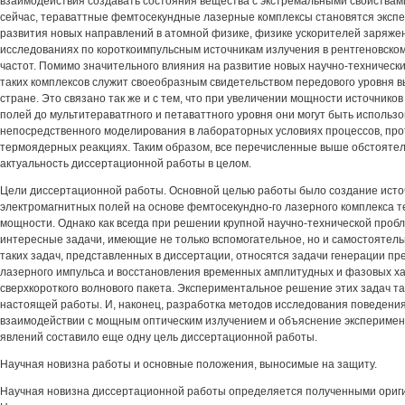
взаимодействия создавать состояния вещества с экстремальными свойствами
сейчас, тераваттные фемтосекундные лазерные комплексы становятся эксп
развития новых направлений в атомной физике, физике ускорителей заряжен
исследованиях по короткоимпульсным источникам излучения в рентгеновско
частот. Помимо значительного влияния на развитие новых научно-техническ
таких комплексов служит своеобразным свидетельством передового уровня в
стране. Это связано так же и с тем, что при увеличении мощности источнико
полей до мультитераватгного и петаваттного уровня они могут быть использ
непосредственного моделирования в лабораторных условиях процессов, про
термоядерных реакциях. Таким образом, все перечисленные выше обстоятел
актуальность диссертационной работы в целом.
Цели диссертационной работы. Основной целью работы было создание исто
электромагнитных полей на основе фемтосекундно-го лазерного комплекса т
мощности. Однако как всегда при решении крупной научно-технической проб
интересные задачи, имеющие не только вспомогательное, но и самостоятель
таких задач, представленных в диссертации, относятся задачи генерации пр
лазерного импульса и восстановления временных амплитудных и фазовых х
сверхкороткого волнового пакета. Экспериментальное решение этих задач та
настоящей работы. И, наконец, разработка методов исследования поведени
взаимодействии с мощным оптическим излучением и объяснение экспериме
явлений составило еще одну цель диссертационной работы.
Научная новизна работы и основные положения, выносимые на защиту.
Научная новизна диссертационной работы определяется полученными ориг