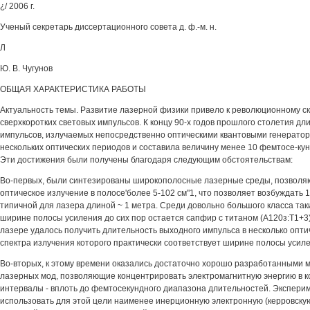
¿/ 2006 г.
Ученый секретарь диссертационного совета д. ф.-м. н.
Л
Ю. В. Чугунов
ОБЩАЯ ХАРАКТЕРИСТИКА РАБОТЫ
Актуальность темы. Развитие лазерной физики привело к революционному ск
сверхкоротких световых импульсов. К концу 90-х годов прошлого столетия д
импульсов, излучаемых непосредственно оптическими квантовыми генератор
нескольких оптических периодов и составила величину менее 10 фемтосе-кунд (
Эти достижения были получены благодаря следующим обстоятельствам:
Во-первых, были синтезированы широкополосные лазерные среды, позволя
оптическое излучение в полосе'более 5-102 см"1, что позволяет возбуждать
типичной для лазера длиной ~ 1 метра. Среди довольно большого класса так
ширине полосы усиления до сих пор остается сапфир с титаном (А120з:Т1+3)
лазере удалось получить длительность выходного импульса в несколько опт
спектра излучения которого практически соответствует ширине полосы усиле
Во-вторых, к этому времени оказались достаточно хорошо разработанными 
лазерных мод, позволяющие концентрировать электромагнитную энергию в 
интервалы - вплоть до фемтосекундного диапазона длительностей. Экспери
использовать для этой цели наименее инерционную электронную (керровску