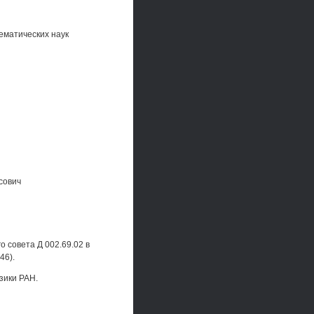
ематических наук
сович
о совета Д 002.69.02 в
46).
зики РАН.