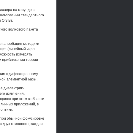
лазера на корунде с
пользовании стандартного
 О.З.Вт.
кого волнового пакета
ая апробация методики
яция (линейный чирп
зможность измерять
м приближении теории
зким к дифракционному
ной элементной базы.
ые диэлектрики
го излучения,
щаяся при этом в области
зличных приложений, в
 оптики.
 при обычной фокусировке
з двух компонент, каждая