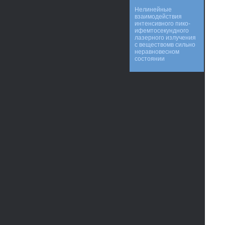
Нелинейные
взаимодействия
интенсивного пико-
ифемтосекундного
лазерного излучения
с веществомв сильно
неравновесном
состоянии