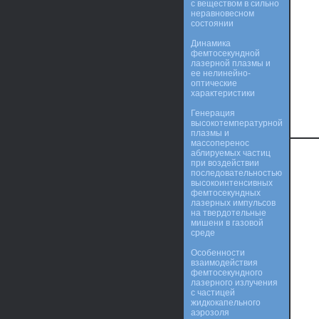
с веществом в сильно
неравновесном
состоянии
Динамика
фемтосекундной
лазерной плазмы и
ее нелинейно-
оптические
характеристики
Генерация
высокотемпературной
плазмы и
массоперенос
аблируемых частиц
при воздействии
последовательностью
высокоинтенсивных
фемтосекундных
лазерных импульсов
на твердотельные
мишени в газовой
среде
Особенности
взаимодействия
фемтосекундного
лазерного излучения
с частицей
жидкокапельного
аэрозоля