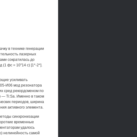
ачку в технике генерации
лительность лазерных
ами сократилась до
1 фс = 10"14 с) [1*-2*].
ющие усиливать
 105-И06 мод резонатора
их сред рекордсменом по
 — Ti:Sa. Именно в таком
ических периодов, ширина
ния активного элемента.
методы синхронизации
короткие временные
ментаторам удалось
ю) нелинейность самой