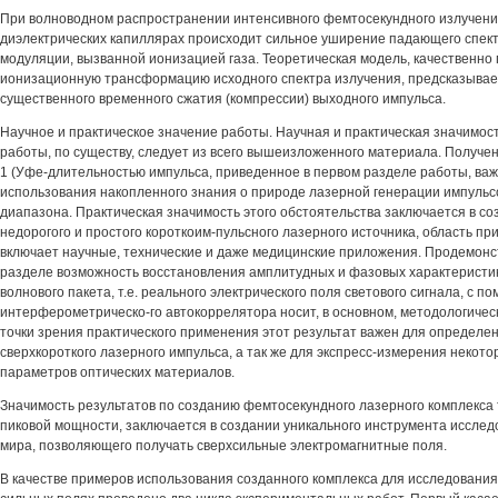
При волноводном распространении интенсивного фемтосекундного излучени
диэлектрических капиллярах происходит сильное уширение падающего спект
модуляции, вызванной ионизацией газа. Теоретическая модель, качественн
ионизационную трансформацию исходного спектра излучения, предсказывае
существенного временного сжатия (компрессии) выходного импульса.
Научное и практическое значение работы. Научная и практическая значимос
работы, по существу, следует из всего вышеизложенного материала. Получе
1 (Уфе-длительностью импульса, приведенное в первом разделе работы, ва
использования накопленного знания о природе лазерной генерации импульс
диапазона. Практическая значимость этого обстоятельства заключается в с
недорогого и простого короткоим-пульсного лазерного источника, область пр
включает научные, технические и даже медицинские приложения. Продемонс
разделе возможность восстановления амплитудных и фазовых характеристик
волнового пакета, т.е. реального электрического поля светового сигнала, с 
интерферометрическо-го автокоррелятора носит, в основном, методологическ
точки зрения практического применения этот результат важен для определен
сверхкороткого лазерного импульса, а так же для экспресс-измерения некот
параметров оптических материалов.
Значимость результатов по созданию фемтосекундного лазерного комплекса 
пиковой мощности, заключается в создании уникального инструмента иссле
мира, позволяющего получать сверхсильные электромагнитные поля.
В качестве примеров использования созданного комплекса для исследования