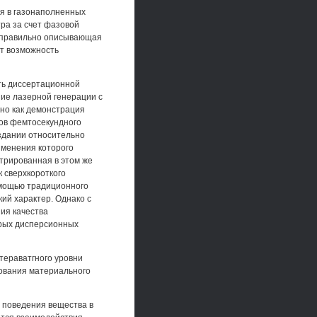
я в газонаполненных
ра за счет фазовой
о правильно описывающая
т возможность
ть диссертационной
ние лазерной генерации с
жно как демонстрация
ов фемтосекундного
оздании относительно
именения которого
трированная в этом же
 сверхкороткого
помощью традиционного
ий характер. Однако с
ия качества
орых дисперсионных
тераватгного уровни
дования материального
 поведения вещества в