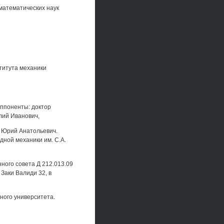
математических наук
титута механики
ппоненты: доктор
лий Иванович,
в Юрий Анатольевич.
ной механики им. С.А.
нного совета Д 212.013.09
 Заки Валиди 32, в
ного университета.