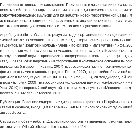
Пракпгчеекая ценность исследования. Полученные в диссертации результат
понять свойства и границы проявления эффекта динамического запирания 
водоуглеводородных эмульсий для разработки новой теоретической базы и 
для практического применения в различных технологических процессах, в час
потокоотклоняющих технологиях и технологиях глушения скважин.
Апробация работы. Основные результаты диссертационного исследования об
зимней школе по механике сплошных сред (г. Пермь, 2005), региональных ш
студентов, аспирантов и молодых ученых по физике и математике (г. Уфа, 200
конференции молодых ученых по механике сплошных сред «Поздеев-ские чтен
международной научно-практической конференции «Повышение нефтеотдачи
стадии разработки нефтяных месторождений и комплексное освоение высок
природных битумов» (г. Казань, 2007), всероссийской научно-практической 
физическая химия сплошных сред» (г. Бирск, 2007), всероссийской научной 
физиков и молодых ученых «ВНКСФ-14» (г. Уфа, 2008), VII международной 
и газа» (г. Томск, 2009), всероссийской молодёжной научной конференции «Ма
Уфа, 2010) и всероссийской научной школе молодых ученых «Механика неод
полях внешних сил» (г. Москва, 2010).
Публикации. Основное содержание диссертации отражено в 11 публикациях, в
статья в журнале, входящем в перечень ВАК РФ. Список основных публикаций
автореферата.
Структура и объем работы. Диссертация состоит из введения, трех глав, зак
литературы. Общий объем работы составляет 114