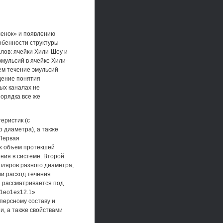
ленок» и появлению
собенности структуры
лов: ячейки Хили-Шоу и
мульсий в ячейке Хили-
ем течение эмульсий
дение понятия
ных каналах не
порядка все же
еристик (с
 диаметра), а также
 Первая
их объем протекшей
ния в системе. Второй
лляров разного диаметра,
ли расход течения
я рассматривается под
И1ео1ез12.1»
персному составу и
, а также свойствами