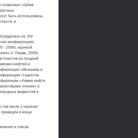
ы позволяют глубже
обратных
могут быть использованы
тности, в
суждались на: XIV
колах-конференциях
5 - 2006), научной
ия» (г. Пермь, 2006),
 пластов на поздней
овязких нефтей и
конференции «Механика и
конференции студентов
конференции «Химия нефти
влютовские чтения» (г.
нородных жидкостей в
 том числе 1 научная
 приведен в конце
лючения и списка