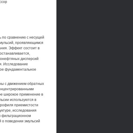
ссор
ь по сравнению с несущей
 эмульсий, проявляющимся
ания. Эффект состоит в
 останавливается,
одонефтяных дисперсий
я. Исследование
ное фундаментальное
аны с движением обратных
концентрированными
ое широкое применение в
льсии используются в
 профиля приемистости
руктуре, исследования
и фильтрационном
й о поведении эмульсий