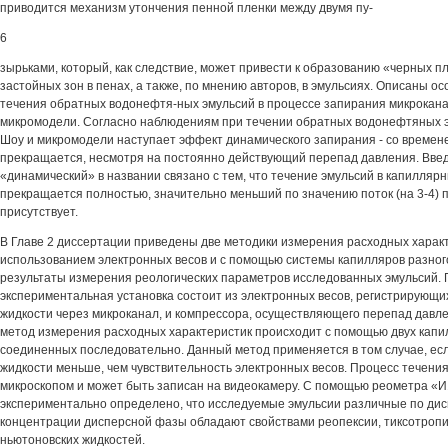
приводится механизм утончения пенной пленки между двумя пу-
6
зырьками, который, как следствие, может привести к образованию «черных п
застойных зон в пенах, а также, по мнению авторов, в эмульсиях. Описаны о
течения обратных водонефтя-ных эмульсий в процессе запирания микрокана
микромодели. Согласно наблюдениям при течении обратных водонефтяных э
Шоу и микромодели наступает эффект динамического запирания - со времен
прекращается, несмотря на постоянно действующий перепад давления. Вве
«динамический» в названии связано с тем, что течение эмульсий в капилляр
прекращается полностью, значительно меньший по значению поток (на 3-4) 
присутствует.
В Главе 2 диссертации приведены две методики измерения расходных характ
использованием электронных весов и с помощью системы капилляров разного
результаты измерения реологических параметров исследованных эмульсий.
экспериментальная установка состоит из электронных весов, регистрирующ
жидкости через микроканал, и компрессора, осуществляющего перепад давле
метод измерения расходных характеристик происходит с помощью двух капи
соединенных последовательно. Данный метод применяется в том случае, ес
жидкости меньше, чем чувствительность электронных весов. Процесс течени
микроскопом и может быть записан на видеокамеру. С помощью реометра «
экспериментально определено, что исследуемые эмульсии различные по дис
концентрации дисперсной фазы обладают свойствами реопексии, тиксотропии
ньютоновских жидкостей.