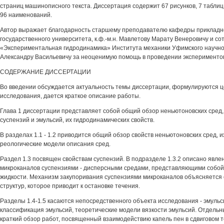
страниц машинописного текста. Диссертация содержит 67 рисунков, 7 таблиц
96 наименований.
Автор выражает благодарность старшему преподавателю кафедры прикладн
государственного университета, к.ф.-м.н. Мавлетову Марату Венеровичу и с
«Экспериментальная гидродинамика» Института механики Уфимского научно
Александру Васильевичу за неоценимую помощь в проведении эксперименто
СОДЕРЖАНИЕ ДИССЕРТАЦИИ
Во введении обсуждается актуальность темы диссертации, формулируются ц
исследования, дается краткое описание работы.
Глава 1 диссертации представляет собой общий обзор неньютоновских сред, 
суспензий и эмульсий, их гидродинамических свойств.
В разделах 1.1 - 1.2 приводится общий обзор свойств неньютоновских сред, 
реологические модели описания сред.
Раздел 1.3 посвящен свойствам суспензий. В подразделе 1.3.2 описано явл
микроканалов суспензиями - дисперсными средами, представляющими собой 
жидкости. Механизм закупоривания суспензиями микроканалов объясняется
структур, которое приводит к остановке течения.
Разделы 1.4-1.5 касаются непосредственного объекта исследования - эмуль
классификация эмульсий, теоретические модели вязкости эмульсий. Отдель
краткий обзор работ, посвященный взаимодействию капель пен в сдвиговом 