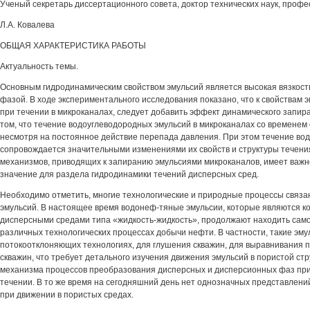
Ученый секретарь диссертационного совета, доктор технических наук, профе
Л.А. Ковалева
ОБЩАЯ ХАРАКТЕРИСТИКА РАБОТЫ
Актуальность темы.
Основным гидродинамическим свойством эмульсий является высокая вязкост
фазой. В ходе экспериментального исследования показано, что к свойствам
при течении в микроканалах, следует добавить эффект динамического запир
том, что течение водоуглеводородных эмульсий в микроканалах со временем
несмотря на постоянное действие перепада давления. При этом течение в
сопровождается значительными изменениями их свойств и структуры течени
механизмов, приводящих к запиранию эмульсиями микроканалов, имеет важ
значение для раздела гидродинамики течений дисперсных сред.
Необходимо отметить, многие технологические и природные процессы связ
эмульсий. В настоящее время водонеф-тяные эмульсии, которые являются 
дисперсными средами типа «жидкость-жидкость», продолжают находить сам
различных технологических процессах добычи нефти. В частности, такие эму
потокоотклоняющих технологиях, для глушения скважин, для выравнивания
скважин, что требует детального изучения движения эмульсий в пористой ст
механизма процессов преобразования дисперсных и дисперсионных фаз пр
течении. В то же время на сегодняшний день нет однозначных представлени
при движении в пористых средах.