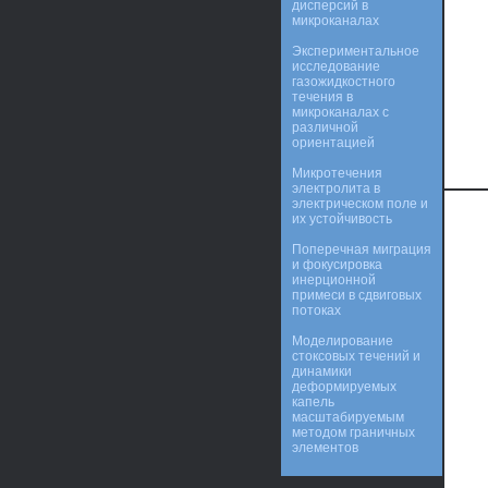
дисперсий в
микроканалах
Экспериментальное
исследование
газожидкостного
течения в
микроканалах с
различной
ориентацией
Микротечения
электролита в
электрическом поле и
их устойчивость
Поперечная миграция
и фокусировка
инерционной
примеси в сдвиговых
потоках
Моделирование
стоксовых течений и
динамики
деформируемых
капель
масштабируемым
методом граничных
элементов