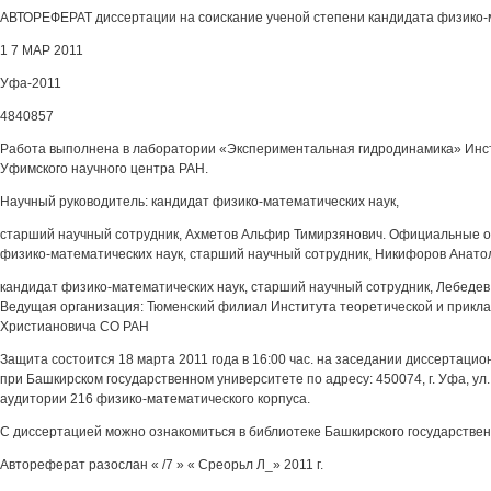
АВТОРЕФЕРАТ диссертации на соискание ученой степени кандидата физико-
1 7 МАР 2011
Уфа-2011
4840857
Работа выполнена в лаборатории «Экспериментальная гидродинамика» Инс
Уфимского научного центра РАН.
Научный руководитель: кандидат физико-математических наук,
старший научный сотрудник, Ахметов Альфир Тимирзянович. Официальные о
физико-математических наук, старший научный сотрудник, Никифоров Анато
кандидат физико-математических наук, старший научный сотрудник, Лебеде
Ведущая организация: Тюменский филиал Института теоретической и приклад
Христиановича СО РАН
Защита состоится 18 марта 2011 года в 16:00 час. на заседании диссертацио
при Башкирском государственном университете по адресу: 450074, г. Уфа, ул.
аудитории 216 физико-математического корпуса.
С диссертацией можно ознакомиться в библиотеке Башкирского государствен
Автореферат разослан « /7 » « Среорьл Л_» 2011 г.