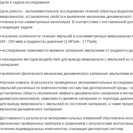
Цели и задачи исследования.
Цель работы - экспериментальное исследование течения обратных водоугле
микроканалах, установление свойств и выявление механизма динамического
течении в осе-симметричных капиллярах. В соответствии с поставленной це
следующие задачи:
• изучение особенности течения эмульсий в осесимметричных микроканалах
(40 - 250 мкм) и градиентах давления (1 МПа/м - 3 ГПа/м);
• исследование зависимости времени запирания эмульсиями от градиента да
• нахождение методов воздействия для вывода микроканала с эмульсией из 
запирания;
• выявление физического механизма динамического запирания эмульсиями к
Научная новизна. В результате проведенных экспериментальных исследова
эмульсий различных по компонентному составу (как дисперсионной среды, т
установлены область проявления эффекта динамического запирания в интер
диаметров капилляров, зависимость времени запирания от перепада давлен
для вывода микроканала с эмульсией из состояния запирания, а также пред
механизм динамического запирания.
Достоверность результатов экспериментальных измерений обусловлена исп
физических проверенных приборов и сравнением с результатами контрольны
течению индивидуальных компонентов, слагающих дисперсную систему.