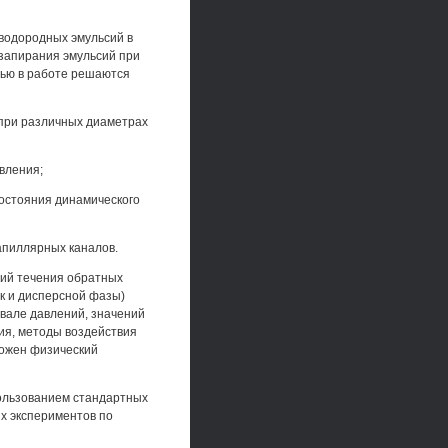
водородных эмульсий в
 запирания эмульсий при
лью в работе решаются
 при различных диаметрах
вления;
состояния динамического
апиллярных каналов.
ний течения обратных
ак и дисперсной фазы)
вале давлений, значений
ия, методы воздействия
ложен физический
ользованием стандартных
х экспериментов по