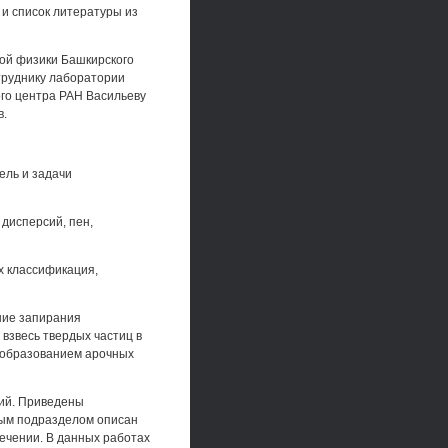
 и список литературы из
ой физики Башкирского
отруднику лаборатории
го центра РАН Васильеву
в.
ель и задачи
дисперсий, пен,
их классификация,
ение запирания
взвесь твердых частиц в
 образованием арочных
сий. Приведены
ным подразделом описан
течении. В данных работах