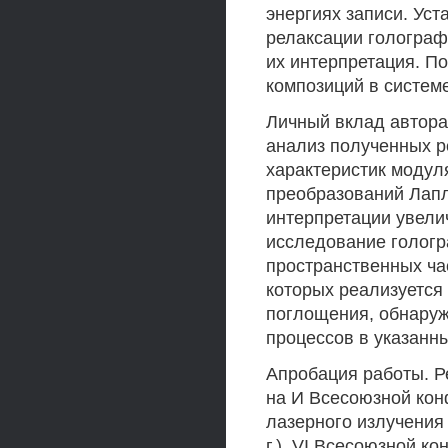
энергиях записи. Ус
релаксации голографи
их интерпретация. П
композиций в систем
Личный вклад автора
анализ полученных р
характеристик моду
преобразований Лапл
интерпретации увел
исследование гологр
пространственных ча
которых реализуетс
поглощения, обнаруж
процессов в указанны
Апробация работы. Р
на И Всесоюзной ко
лазерного излучения 
г.), VI Всесоюзной к