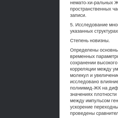
немато-хи-ральных Ж
пространственных ча
записи.
5. Исследование мно
указанных структурах
Степень новизны.
Определены основны
временных параметр
сохранении высокого
корреляции между ум
молекул и увеличен
исследовано влияние
полиимид-ЖК на диф
значениях плотности
между импульсом ген
ускорение переходны
проведены сравните