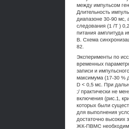
между импульсом ген
Длительность импульс
диапазоне 30-90 мс, 
следования (1 /Т ) 0
питания амплитуда и
В. Схема синхрониза
82.
Эксперименты по исс
временных параметро
записи и импульсного
максимума (17-30 % 
D < 0,5 мс. При даль
;/ практически не ме
включения (рис.1, кри
которых были сущест
для выполнения усло
достаточно высоких 
ЖК-ПВМС необходимо 