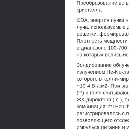
Преобразование во 
кристалла
CDA, энергия пучка 
луча, используемые 
решетки, формировал
Плотность мощности 
в диапазоне 100-700
на которых велись ис
Зондирование облуч
излучением He-Ne-лаз
которого в колли-ми
~10"4 Вт/см2- При за
(г*) и поля считываю
ЖК-директора ( я ), 
комбинация: г*1Есч I
регистрировалось с 
позволяющего отсле
импульса питания и 