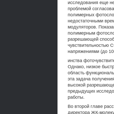
исследования еще не
проблемой согласова
полимерных фотослое
недостаточными вре
модуляторов. Показа
полимерным фотосло
разрешающей способн
чувствительностью 
напряжениями (до 100
инства фоточувствит
Однако, низкое быст
область функционал
эта задача получени
высокой разрешающе
предыдущих исследо
работы.
Во второй главе рас
директора ЖК-молеку