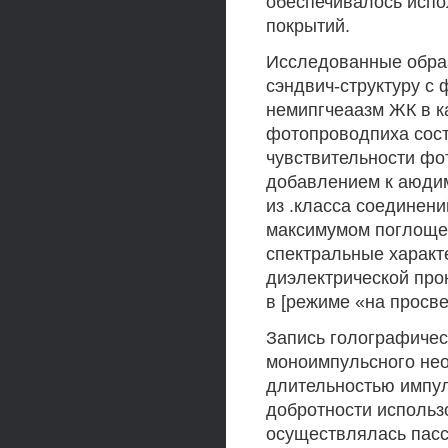
обеспечивалось испо
покрытий.
Исследованные обра
сэндвич-структуру с
немипгчеаазм ЖК в к
фотопроводпиха сос
чувствительности фо
добавлением к аюди
из .класса соединен
максимумом поглощен
спектральные характ
диэлектрической прон
в [режиме «на просве
Запись голографичес
моноимпульсного нео
длительностью импул
добротности использ
осуществлялась пасс