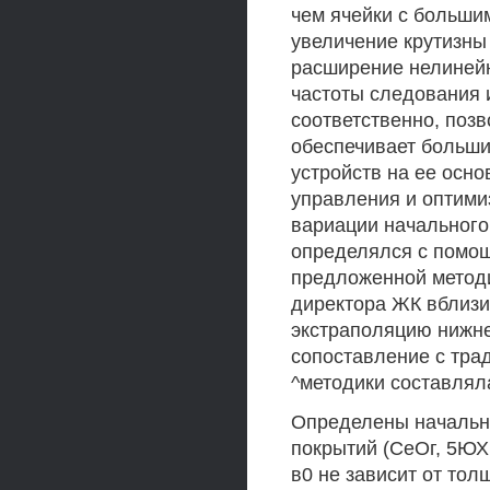
чем ячейки с больши
увеличение крутизны 
расширение нелинейн
частоты следования и
соответственно, позв
обеспечивает больши
устройств на ее осно
управления и оптими
вариации начального
определялся с помощ
предложенной методи
директора ЖК вблиз
экстраполяцию нижне
сопоставление с тра
^методики составляла
Определены начальн
покрытий (СеОг, 5ЮХ 
в0 не зависит от тол