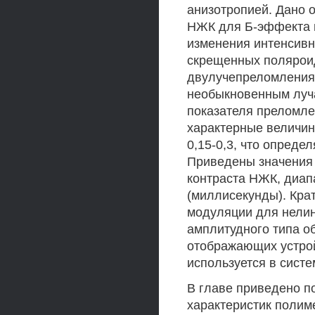
анизотропией. Дано 
НЖК для Б-эффекта п
изменения интенсивн
скрещенных поляроид
двулучепреломления
необыкновенным луч
показателя преломле
характерные величин
0,15-0,3, что опреде
Приведены значения
контраста НЖК, диап
(миллисекунды). Кра
модуляции для нелин
амплитудного типа о
отображающих устро
используется в сист
В главе приведено п
характеристик полим