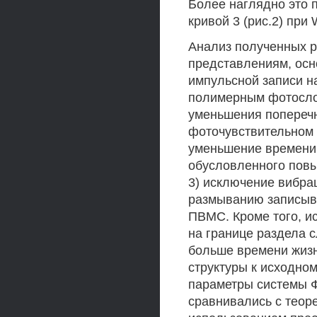
Более наглядно это 
кривой 3 (рис.2) при
Анализ полученных р
представлениям, ос
импульсной записи н
полимерным фотослое
уменьшения поперечн
фоточувствительном с
уменьшение времени 
обусловленного пов
3) исключение вибра
размыванию записыва
ПВМС. Кроме того, и
на границе раздела с
больше времени жизн
структуры к исходно
параметры системы Ф
сравнивались с теор