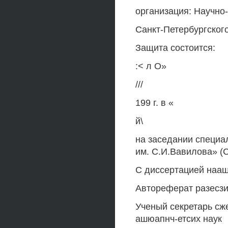
организация: Научно
Санкт-Петербургског
Защита состоится:
:< л О»
///
199 г. в «
й\
на заседании специа
им. С.И.Вавилова» (С
С диссертацией нааш
Автореферат разесзиаг
Ученый секретарь сж
ашюапнч-етсих наук