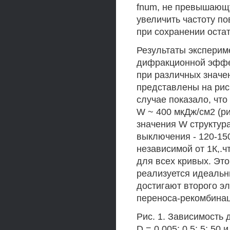
fnum, не превышающу
увеличить частоту по
при сохранении остат
Результаты эксперим
дифракционной эффек
при различных значен
представлены на рис
случае показало, чт
W ~ 400 мкДж/см2 (ри
значения W структур
выключения - 120-150
независимой от 1К,.
для всех кривых. Это
реализуется идеальны
достигают второго эл
переноса-рекомбина
Рис. 1. Зависимость
D = 0,005; 0,5; 5; 50