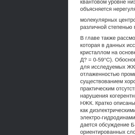
квантовом уровне ни
объясняется нерегу
молекулярных центро
различной степенью 
В главе также рассм
которая в данных ис
кристаллом на основ
Д? = 0-59°С). Обосн
для исследуемых ЖК-
отлаженностью пром
существованием хоро
практическим отсутст
нарушения когерентн
НЖК. Кратко описан
как диэлектрическим
электро-гидродинами
дается обсуждение Б
ориентированных сло