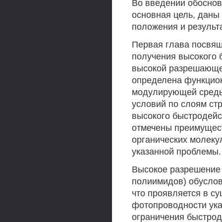
Во введении обоснов
основная цель, даны
положения и результ
Первая глава посвящ
получения высокого 
высокой разрешающе
определена функцион
модулирующей среды
условий по слоям ст
высокого быстродейс
отмечены преимущест
органических молеку
указанной проблемы.
Высокое разрешение 
полиимидов) обуслов
что проявляется в с
фотопроводности ука
ограничения быстрод