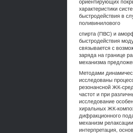
ориентирующих покры
характеристики сис
быстродействия в сл
поливинилового
спирта (ПВС) и амор
быстродействия мод
связывается с возмо
заряда на границе р
механизма предложен
Методами динамичес
исследованы процесс
резонансной ЖК-сред
частот и при различн
исследование особен
хиральных ЖК-композ
дифракционного под
механизм релаксации
интерпретация, осно