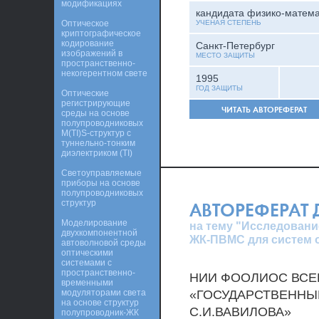
модификациях
кандидата физико-матема
Оптическое
УЧЕНАЯ СТЕПЕНЬ
криптографическое
кодирование
Санкт-Петербург
изображений в
МЕСТО ЗАЩИТЫ
пространственно-
некогерентном свете
1995
ГОД ЗАЩИТЫ
Оптические
регистрирующие
ЧИТАТЬ АВТОРЕФЕРАТ
среды на основе
полупроводниковых
M(TI)S-структур с
туннельно-тонким
диэлектриком (TI)
Светоуправляемые
приборы на основе
полупроводниковых
структур
АВТОРЕФЕРАТ
Моделирование
на тему "Исследовани
двухкомпонентной
ЖК-ПВМС для систем 
автоволновой среды
оптическими
системами с
пространственно-
НИИ ФООЛИОС ВСЕ
временными
модуляторами света
«ГОСУДАРСТВЕННЫЙ
на основе структур
С.И.ВАВИЛОВА»
полупроводник-ЖК