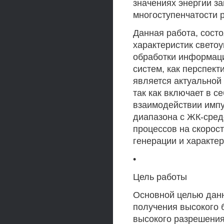
значениях энергии з
многоступенчатости р
Данная работа, сост
характеристик свет
обработки информаци
систем, как перспек
является актуальной к
так как включает в 
взаимодействии импу
диапазона с ЖК-сред
процессов на скорост
генерации и характе
•
Цель работы
Основной целью дан
получения высокого 
высокого разрешени