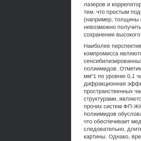
лазеров и коррелято
тем, что простым по
(например, толщины с
невозможно получить
сохранении высокого
Наиболее перспектив
компромисса являютс
сенсибилизированны
полиимидов. Отметим
мм"1 по уровню 0,1 ч
дифракционная эффек
пространственных ча
структурами, являют
прочих систем ФП-ЖК
полиимидов обусловл
что обеспечивает ме
следовательно, дли
картины. Однако, вр