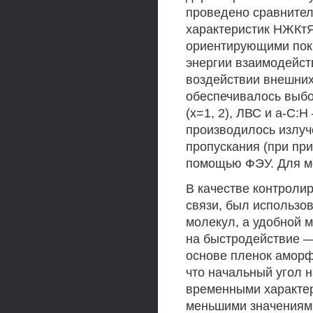
проведено сравнител
характеристик НЖКтЯ
ориентирующими пок
энергии взаимодейст
воздействии внешних
обеспечивалось выбо
(х=1, 2), ЛВС и а-С:
производилось излуче
пропускания (при пр
помощью ФЭУ. Для м
В качестве контроли
связи, был использо
молекул, а удобной 
на быстродействие —
основе пленок аморф
что начальный угол 
временными характер
меньшими значениям