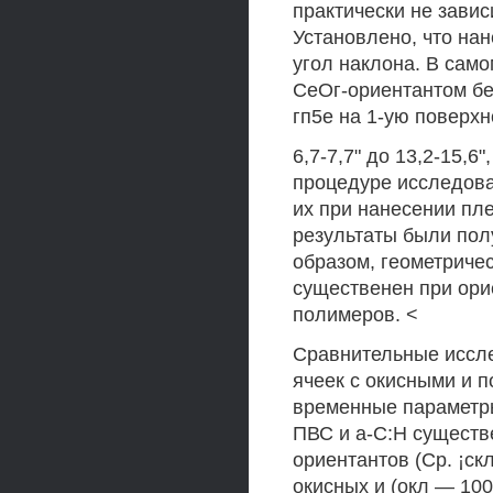
практически не завис
Установлено, что на
угол наклона. В само
СеОг-ориентантом бе
гп5е на 1-ую поверхн
6,7-7,7" до 13,2-15,6"
процедуре исследова
их при нанесении пле
результаты были пол
образом, геометриче
существенен при ори
полимеров. <
Сравнительные иссле
ячеек с окисными и 
временные параметр
ПВС и а-С:Н существ
ориентантов (Ср. ¡ск
окисных и (окл — 100