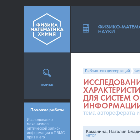
ФИЗИКО-МАТЕМ
НАУКИ
Библиотека диссертаций
Фи
ИССЛЕДОВАН
поиск
ХАРАКТЕРИСТ
ДЛЯ СИСТЕМ 
ИНФОРМАЦИ
Похожие работы
тема автореферата и
Исследование
механизмов
оптической записи
Каманина, Наталия Влад
информации в ПВМС
АВТОР
приз и его