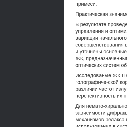
примеси.
Практическая значим
В результате провед
управления и оптими
вариации начального
совершенствования 
и уточнены основные
ЖК, предназначенным
оптических систем о
Исследованые ЖК-ПВ
голографиче-ской ко
различии частот излу
перспективность их 
Для немато-хирально
зависимости дифракц
механизмов релаксац
использования в сис