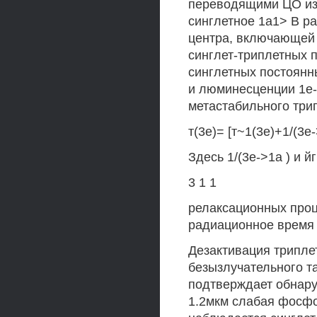
переводящими ЦО из 
синглетное 1а1> В р
центра, включающей у
синглет-триплетных 
синглетных постоянн
и люминесценции 1е-
метастабильного трип
т(3е)= [т~1(3е)+1/(3е-
Здесь 1/(3е->1а ) и 
3 1 1
релаксационных проце
радиационное время 
Дезактивация трипле
безызлучательного т
подтверждает обнару
1.2мкм слабая фосфо