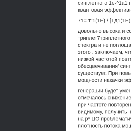
синглетного 1е-^1а1 
квантовая эффективн
71= т"1(1Е) / [Тд1(1Е)
довольно высока и с
триплет7триплетного
спектра и не поглощ
этого . заключаем, ч
низкой частотой пов
обесцвечивания' синг
существует. При пов
мощности накачки э
генерации будет умен
отмечалось снижение
при частоте повторен
видимому, получить
на р* ЦО проблемати
плотность потока мощ