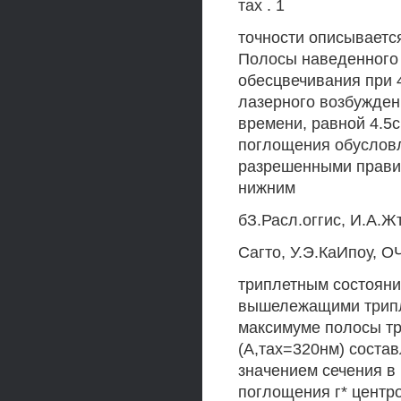
тах . 1
точности описываетс
Полосы наведенного 
обесцвечивания при 
лазерного возбужден
времени, равной 4.5с
поглощения обусловл
разрешенными прави
нижним
бЗ.Расл.оггис, И.А.Жт
Сагто, У.Э.КаИпоу, О
триплетным состояни
вышележащими трипле
максимуме полосы тр
(А,тах=320нм) состав
значением сечения в
поглощения г* центро