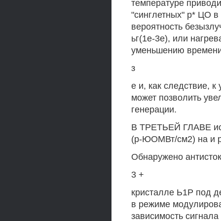
температуре приводи
"синглетных" р* ЦО 
вероятность безызлу
ьг(1е-3е), или нагре
уменьшению времени 
з
е и, как следствие, 
может позволить уве
генерации.
В ТРЕТЬЕЙ ГЛАВЕ ис
(р-ЮОМВт/см2) на и р
Обнаружено антисток
3 +
кристалле Ь1Р под д
в режиме модулирова
зависимость сигнала