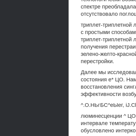
спектре преобладала
отсутствовало погло
триплет-триплетной 
с простыми способам
триплет-триплетной
получения перестраив
зелено-желто-красно
перестройки.
Далее мы исследовал
состояния е* ЦО. На
восстановления сингл
эффективности возбу
^.О.НЬгБС^еЫег, iJ.Ch
люминесценции ^ ЦО 
интервале температу
обусловлено интерк