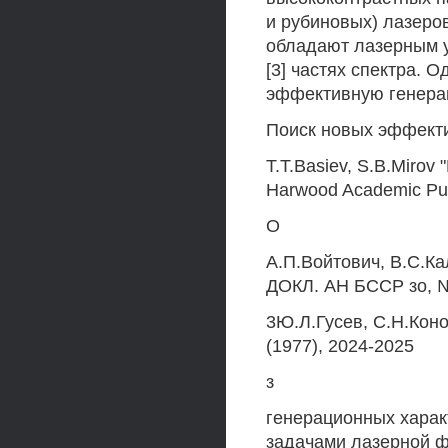
и рубиновых) лазеров
обладают лазерным у
[3] частях спектра. 
эффективную генерац
Поиск новых эффекти
T.T.Basiev, S.B.Mirov
Harwood Academic Pub
О
А.П.Войтович, В.С.К
ДОКЛ. АН БССР зо, №
3Ю.Л.Гусев, С.Н.Коно
(1977), 2024-2025
з
генерационных хара
задачами лазерной ф