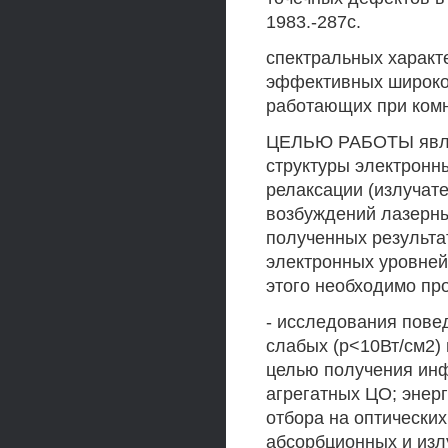
1983.-287с.
спектральных характ
эффективных широко
работающих при комн
ЦЕЛЬЮ РАБОТЫ являе
структуры электронн
релаксации (излучат
возбуждений лазерных
полученных результа
электронных уровней
этого необходимо пр
- исследования повед
слабых (р<10Вт/см2)
целью получения инф
агрегатных ЦО; энер
отбора на оптических
абсорбционных и изл