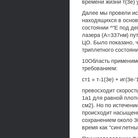
времени жизни т(3е) 
Далее мы провели ис
находящихся в основ
состоянии ^"Е под д
лазера (А=337нм) пут
ЦО. Было показано, 
триплетного состоян
10Область применимо
требованием:
ст1 « т-1(3е) + иг(3е-'
превосходит скорост
1а1 для равной плот
см2). Но по истечен
происходит насыщени
сохранением около 3
время как "синглетн