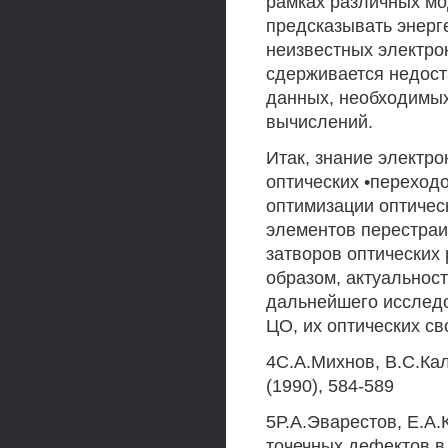
рамках различных мод
предсказывать энерг
неизвестных электрон
сдерживается недос
данных, необходимых
вычислений.
Итак, знание электро
оптических •переход
оптимизации оптичес
элементов перестра
затворов оптических 
образом, актуальнос
дальнейшего исследо
ЦО, их оптических св
4С.А.Михнов, В.С.Ка
(1990), 584-589
5Р.А.Эварестов, Е.А
точечных дефектов в