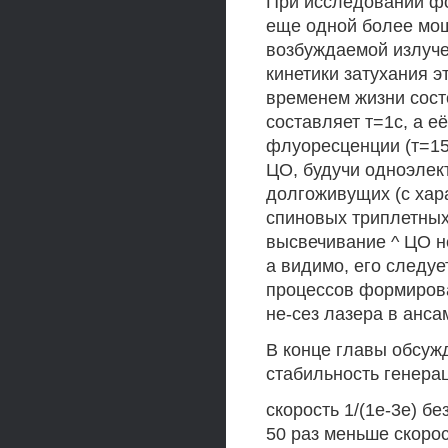
При исследовании ф
еще одной более мо
возбуждаемой излуче
кинетики затухания 
временем жизни сост
составляет т=1с, а е
флуоресценции (т=15
ЦО, будучи одноэлек
долгоживущих (с хар
спиновых триплетных
высвечивание ^ ЦО н
а видимо, его следуе
процессов формирова
не-сез лазера в анса
В конце главы обсуж
стабильность генера
скорость 1/(1е-3е) б
50 раз меньше скорос