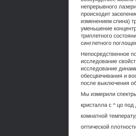
непрерывного лазерн
происходит заселени
изменением спина) тр
уменьшение концентр
триплетного состоян
синглетного поглоще
Непосредственное по
исследование свойст
исследование динами
обесцвечивания и во
после выключения о
Мы измерили спектры
кристалла с ^ цо под
комнатной температу
оптической плотност