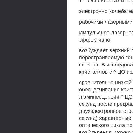
1 1 Основное ах и п
электронно-колебате
рабочими лазерными 
Импульсное лазерное
эффективно
возбуждает верхний 
перестраиваемую ген
спектра. В исследова
кристаллов с ^ ЦО и
сравнительно низкой 
обесцвечивание крист
люминесценции ^ ЦО,
секунд после прекра
двухзлектронное стр
секунд) характерные
оптического цикла п
возбуждения, можно 