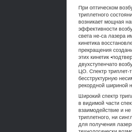
При оптическом возб
триплетного состояни
возникает мощная на
эффективности возб
света не-са лазера и
кинетика восстановл
прекращения создани
этих кинетик •подтв
двухступенчато возб
ЦО. Спектр триплет-
бесструктурную неси
рекордной шириной н
Широкий спектр три
в видимой части спе
взаимодействие и не
триплетного, ни синг
для получения лазер
технологически возмо