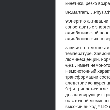
кинетики, резко возр
8R.Bartram, J.Phys.Ch
9Энергию активации 
сопоставить с энерг
адиабатической пове
адиабатических повер
зависит от плотност
температуре. Зависи
люминесценции, норм
®)/1 , имеет немоно
Немонотонный харак
трансформации состо
следствие конкуренц
^е) и триплет-сингле
дезактивирующих три
остаточной люминесц
высокий выход ^ ЦО 