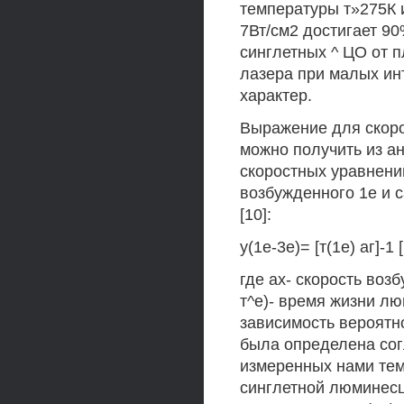
температуры т»275К 
7Вт/см2 достигает 90
синглетных ^ ЦО от 
лазера при малых ин
характер.
Выражение для скоро
можно получить из а
скоростных уравнени
возбужденного 1е и с
[10]:
у(1е-3е)= [т(1е) аг]-1 [
где ах- скорость воз
т^е)- время жизни л
зависимость вероятно
была определена сог
измеренных нами тем
синглетной люминесц