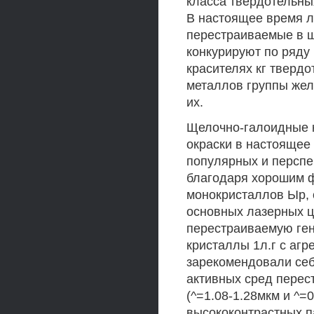
класса твердотельны
В настоящее время л
перестраиваемые в ш
конкурируют по ряду
красителях кг тверд
металлов группы жел
их.
Щелочно-галоидные 
окраски в настоящее
популярных и перспе
благодаря хорошим ф
монокристаллов Ыр, 
основных лазерных ц
перестраиваемую ген
кристаллы 1л.г с агр
зарекомендовали себ
активных сред перес
(^=1.08-1.28мкм и ^=
высококонтрастных п