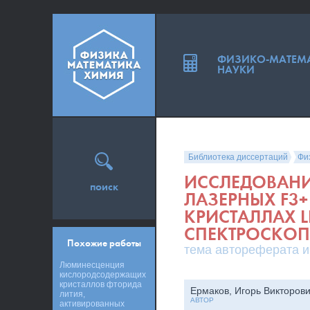
ФИЗИКО-МАТЕМ
НАУКИ
Библиотека диссертаций
Фи
ИССЛЕДОВАНИ
поиск
ЛАЗЕРНЫХ F3+
КРИСТАЛЛАХ 
СПЕКТРОСКО
Похожие работы
тема автореферата и
Люминесценция
кислородсодержащих
кристаллов фторида
Ермаков, Игорь Викторов
лития,
АВТОР
активированных