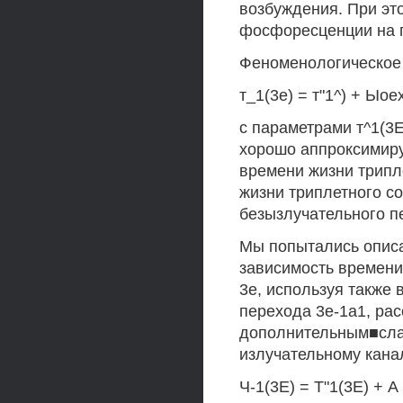
возбуждения. При эт
фосфоресценции на п
Феноменологическое
т_1(3е) = т"1^) + Ыое
с параметрами т^1(3Е
хорошо аппроксимир
времени жизни трипле
жизни триплетного со
безызлучательного пе
Мы попытались опис
зависимость времени
3е, используя также
перехода 3е-1а1, рас
дополнительным■слаг
излучательному кана
Ч-1(3Е) = Т"1(3Е) + А /