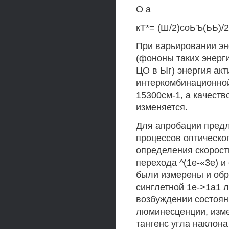
О а
кТ*= (Ш/2)соЬЪ(ЬЬ)/2
При варьировании эн
(фононы таких энерг
ЦО в Ыг) энергия акт
интеркомбинационной
15300см-1, а качест
изменяется.
Для апробации предл
процессов оптическо
определения скорост
перехода ^(1е-«3е) и
были измерены и обр
синглетной 1е->1а1 
возбуждении состоян
люминесценции, изм
тангенс угла наклона