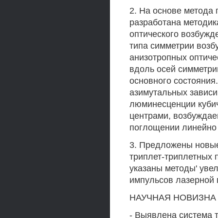
2. На основе метод
разработана методик
оптического возбужд
типа симметрии возб
анизотропных оптиче
вдоль осей симметри
основного состояния.
азимутальных зависи
люминесценции кубич
центрами, возбуждае
поглощении линейно 
3. Предложены новые
триплет-триплетных 
указаны методы' увел
импульсов лазерной 
НАУЧНАЯ НОВИЗНА
- Выявлена система 