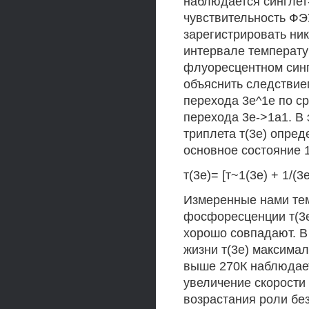
наблюдается синглет
чувствительность ФЭ
зарегистрировать ни
интервале температу
флуоресцентном синг
объяснить следствие
перехода 3е^1е по с
перехода 3е->1а1. В
триплета т(3е) опред
основное состояние 
т(3е)= [т~1(3е) + 1/(3
Измеренные нами те
фосфоресценции т(3е
хорошо совпадают. В
жизни т(3е) максимал
выше 270К наблюдае
увеличение скорости
возрастания роли бе