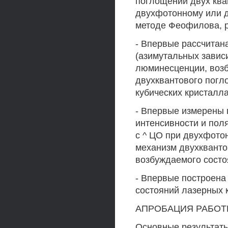
поглощении двух кван
двухфотонному или д
методе Феофилова, р
- Впервые рассчитан
(азимутальных завис
люминесценции, воз
двухквантового погл
кубических кристалл
- Впервые измерены
интенсивности и пол
с ^ ЦО при двухфот
механизм двухкванто
возбуждаемого состо
- Впервые построена
состояний лазерных к
АПРОБАЦИЯ РАБОТ
Основные результаты