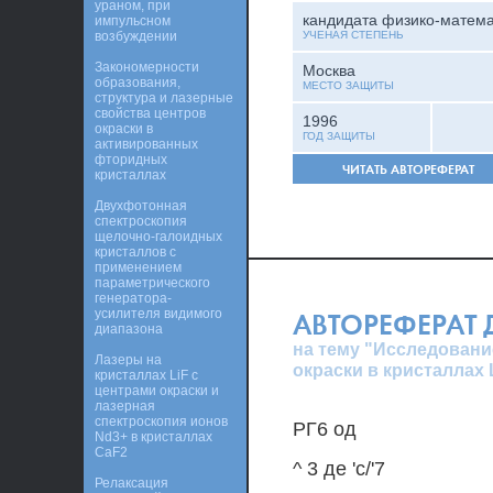
ураном, при
кандидата физико-матема
импульсном
возбуждении
УЧЕНАЯ СТЕПЕНЬ
Закономерности
Москва
образования,
МЕСТО ЗАЩИТЫ
структура и лазерные
свойства центров
1996
окраски в
ГОД ЗАЩИТЫ
активированных
фторидных
ЧИТАТЬ АВТОРЕФЕРАТ
кристаллах
Двухфотонная
спектроскопия
щелочно-галоидных
кристаллов с
применением
параметрического
генератора-
усилителя видимого
АВТОРЕФЕРАТ
диапазона
на тему "Исследовани
Лазеры на
окраски в кристаллах
кристаллах LiF с
центрами окраски и
лазерная
спектроскопия ионов
РГ6 од
Nd3+ в кристаллах
CaF2
^ 3 де 'с/'7
Релаксация