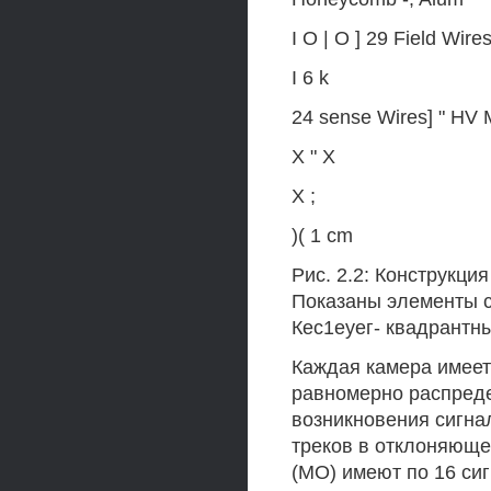
I О | О ] 29 Field Wires
I 6 k
24 sense Wires] " H
X " X
X ;
)( 1 cm
Рис. 2.2: Конструкци
Показаны элементы с
Кес1еуег- квадрантн
Каждая камера имеет
равномерно распреде
возникновения сигна
треков в отклоняюще
(МО) имеют по 16 си