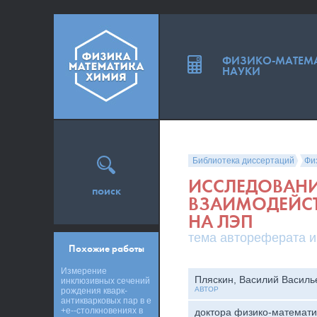
ФИЗИКО-МАТЕМ
НАУКИ
Библиотека диссертаций
Фи
ИССЛЕДОВАНИ
поиск
ВЗАИМОДЕЙСТ
НА ЛЭП
тема автореферата и
Похожие работы
Измерение
Пляскин, Василий Василь
инклюзивных сечений
АВТОР
рождения кварк-
антикварковых пар в e
+e--столкновениях в
доктора физико-математи