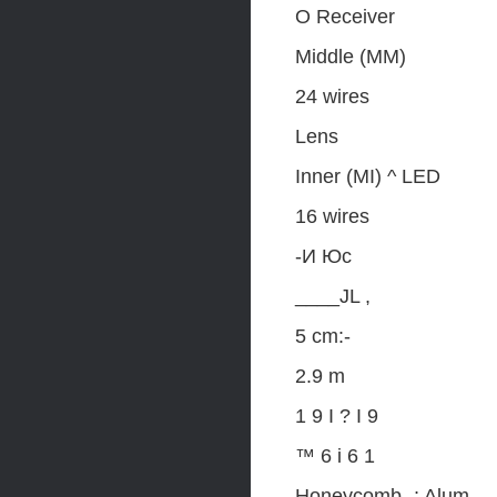
О Receiver
Middle (MM)
24 wires
Lens
Inner (MI) ^ LED
16 wires
-И Юс
____JL ,
5 cm:-
2.9 m
1 9 I ? I 9
™ 6 i 6 1
Honeycomb -; Alum