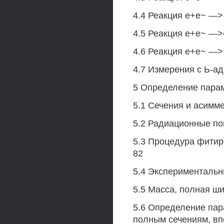
4.4 Реакция е+е~ —> (7)......
4.5 Реакция е+е~ —>• т+т~(7
4.6 Реакция е+е~ —> е+е~(7
4.7 Измерения с Ь-адронами .
5 Определение парам
5.1 Сечения и асимметр
5.2 Радиационные поправки
5.3 Процедура фитиро
82
5.4 Экспериментальные
5.5 Масса, полная шири
5.6 Определение па
полным сечениям, вп