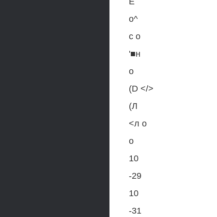
E
o^
с о
'■н
о
(D </>
(Л
<л о
о
10
-29
10
-31