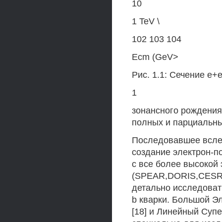
10
1 TeV \
102 103 104
Ecm (GeV>
Рис. 1.1: Сечение е+
1
зонансного рождения
полных и парциальны
Последовавшее всле
создание электрон-п
с все более высокой
(SPEAR,DORIS,CESR
детально исследоват
b кварки. Большой Э
[18] и Линейный Суп