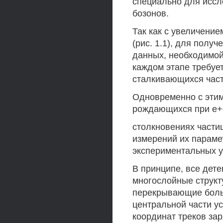
специально для иссл
бозонов.
Так как с увеличени
(рис. 1.1), для полу
данных, необходимой
каждом этапе требуе
сталкивающихся част
Одновременно с этим,
рождающихся при е+
столкновениях части
измерений их параме
экспериментальных у
В принципе, все дет
многослойные структ
перекрывающие больш
центральной части у
координат треков за