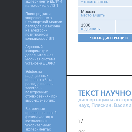
эксперименте ДЕЛФИ
УЧЕНАЯ СТЕПЕНЬ
на ускорителе ЛЭП
Москва
Поиск редких и
МЕСТО ЗАЩИТЫ
запрещенных в
Стандартной Модели
1998
распадов Z o бозона
ГОД ЗАЩИТЫ
на электрон-
позитронном
ЧИТАТЬ ДИССЕРТАЦИЮ
коллайдере ЛЭП
Адронный
калориметр и
дополнительная
мюонная система
установка ДЕЛФИ
Эффекты
радиционных
поправок в бета-
распаде пиона и
электрон-
ТЕКСТ НАУЧНО
позитронных
столкновениях при
диссертации и авторе
высоких энергиях
наук, Пляскин, Васил
Возможные
проявления новой
физики частиц в
'г/
космологии и
ускорительных
экспериментах
ос: