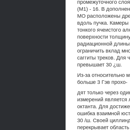
промежуточного слоя 
(М1) - 16. В дополне
МО расположены дре
вдоль пучка. Камер
тонкого ячеистого а
поверхности толщину
радиационной длины.
ограничить вклад мн
саггиты треков. Для 
превышает 30 ¿ш.
Из-за относительно 
больше 3 Гэв прохо-
дят только через оди
измерений является 
октанта. Для достиж
ошибка взаимной юст
30 /ш. Своей циллин
перекрывает область 