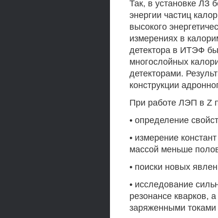
Так, в установке ЛЗ 
энергии частиц кало
высокого энергетиче
измерениях в калори
детектора в ИТЭФ б
многослойных калори
детекторами. Резуль
конструкции адронно
При работе ЛЭП в Z 
• определение свойст
• измерение констант
массой меньше полов
• поиски новых явлен
• исследование силь
резонансе кварков, 
заряженными токами 