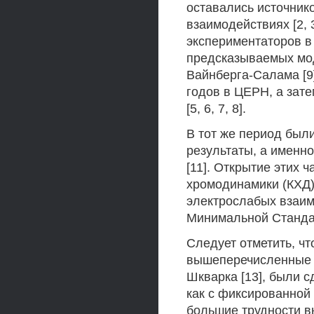
оставались источник
взаимодействиях [2,
экспериментаторов в
предсказываемых мо
Вайнберга-Салама [9]
годов в ЦЕРН, а зат
[5, 6, 7, 8].
В тот же период был
результаты, а именно:
[11]. Открытие этих 
хромодинамики (КХД) 
электрослабых взаим
Минимальной Станда
Следует отметить, чт
вышеперечисленные о
Шкварка [13], были 
как с фиксированной
большие трудности в