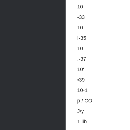
10
-33
10
I-35
10
,-37
10'
•39
10-1
р / СО
J/y
1 lib