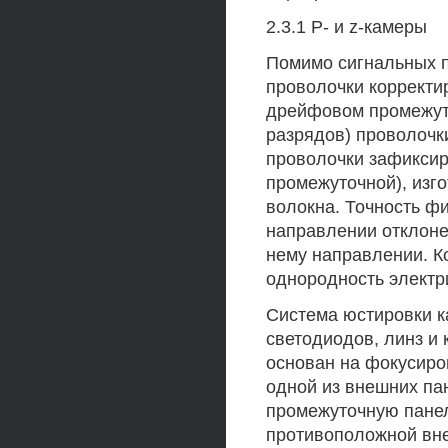
2.3.1 Р- и z-камеры
Помимо сигнальных пр
проволочки корректи
дрейфовом промежутке
разрядов) проволочки
проволочки зафиксир
промежуточной), изго
волокна. Точность ф
направлении отклоне
нему направлении. К
однородность электр
Система юстировки ка
светодиодов, линз и
основан на фокусиров
одной из внешних па
промежуточную панел
противоположной вне