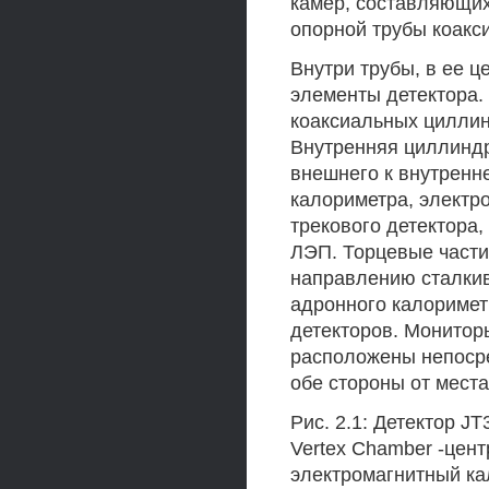
камер, составляющих
опорной трубы коакс
Внутри трубы, в ее 
элементы детектора.
коаксиальных циллин
Внутренняя циллиндри
внешнего к внутренн
калориметра, электр
трекового детектора
ЛЭП. Торцевые части
направлению сталкив
адронного калоримет
детекторов. Монитор
расположены непоср
обе стороны от места
Рис. 2.1: Детектор 
Vertex Chamber -цен
электромагнитный ка