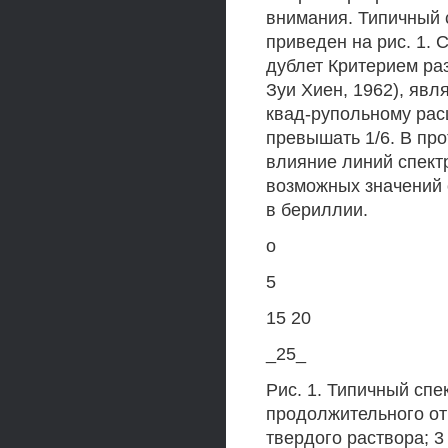
внимания. Типичный 
приведен на рис. 1. 
дублет Критерием ра
Зуи Хиен, 1962), яв
квад-рупольному рас
превышать 1/6. В пр
влияние линий спектр
возможных значений 
в бериллии.
о
5
15 20
_25_
Рис. 1. Типичный сп
продолжительного отж
твердого раствора; 3