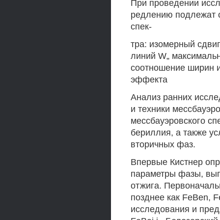
При проведении исс
редлению подлежат 
спек-
тра: изомерный сдви
линий W„ максимальн
соотношение ширин и
эффекта
Анализ ранних иссле
и техники мессбауэр
мессбауэровского сп
бериллия, а также у
вторичных фаз.
Впервые Кистнер опр
параметры фазы, вы
отжига. Первоначаль
позднее как FeBen, 
исследования и пре