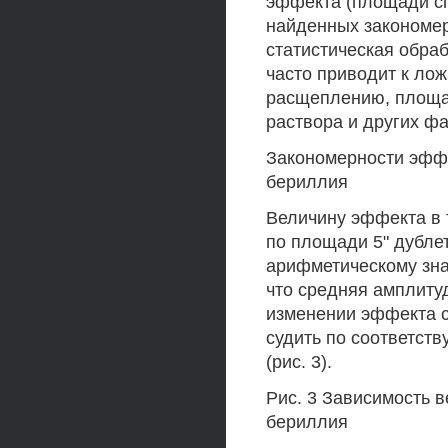
эффекта (площади сп
найденных закономер
статистическая обра
часто приводит к ло
расщеплению, площад
раствора и других ф
Закономерности эффе
бериллия
Величину эффекта в 
по площади 5" дублет
арифметическому зна
что средняя амплиту
изменении эффекта с
судить по соответст
(рис. 3).
Рис. 3 Зависимость 
бериллия