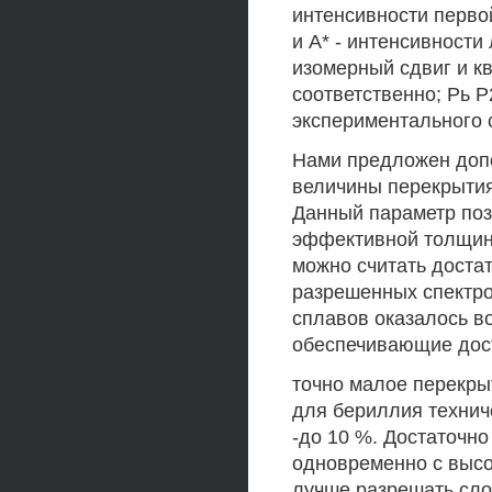
интенсивности первой
и А* - интенсивности
изомерный сдвиг и 
соответственно; Рь Р
экспериментального 
Нами предложен доп
величины перекрытия
Данный параметр поз
эффективной толщин
можно считать доста
разрешенных спектро
сплавов оказалось в
обеспечивающие дос
точно малое перекры
для бериллия технич
-до 10 %. Достаточн
одновременно с высо
лучше разрешать сло