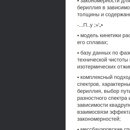
• закономерности дл
бериллия в зависимо
толщины и содержан
-...П..у ;»'„•
• модель кинетики ра
его сплавах;
• базу данных по фа
технической чистоты
изотермических отжиг
• комплексный подхо
спектров, характерн
бериллия, выбор пут
разностного спектра
зависимости квадруп
взаимосвязи эффекта
закономерностей;
• мессбауэровские с