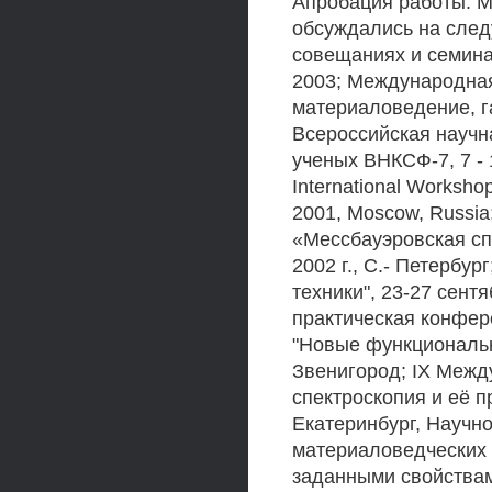
Апробация работы. 
обсуждались на след
совещаниях и семина
2003; Международная
материаловедение, га
Всероссийская научн
ученых ВНКСФ-7, 7 - 
International Workshop
2001, Moscow, Russi
«Мессбауэровская сп
2002 г., С.- Петербу
техники", 23-27 сентя
практическая конфер
"Новые функциональны
Звенигород; IX Межд
спектроскопия и её п
Екатеринбург, Научн
материаловедческих 
заданными свойствам