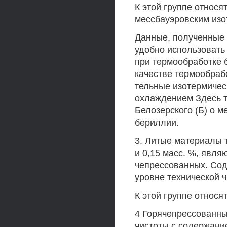
К этой группе относ
мессбауэровским изо
Данные, полученные 
удобно использовать
при термообработке 
качестве термообраб
тельные изотермичес
охлаждением Здесь т
Белозерского (Б) о 
бериллии.
3. Литые материалы 
и 0,15 масс. %, явл
чепрессованных. Сод
уровне технической ч
К этой группе относя
4 Горячепрессованны
чистоты с содержание