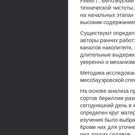
FeBei i . Белозерски
технической чистоты
на начальных этапах 
высоким содержание
Существуют определе
авторы ранних работ
каналов накопителя,
длительные выдержки
уверенно о механизм
Методика исследован
мессбауэровской спе
На основе анализа п
сортов бериллия раз
сегодняшний день в 
определен круг мате
изучения было выбран
Кроме них для уточн
ряд других сплавов