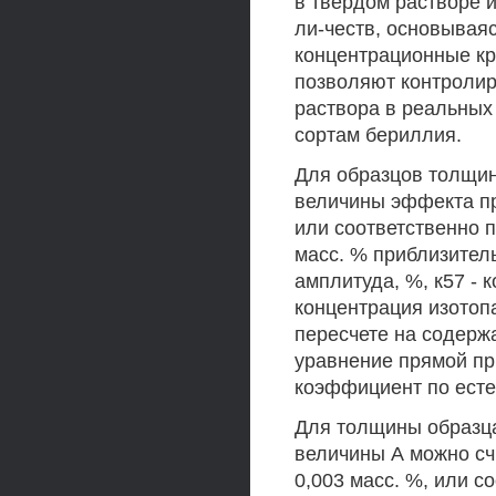
в твердом растворе 
ли-честв, основываяс
концентрационные кр
позволяют контролир
раствора в реальны
сортам бериллия.
Для образцов толщин
величины эффекта пр
или соответственно 
масс. % приблизитель
амплитуда, %, к57 -
концентрация изотопа
пересчете на содержа
уравнение прямой пр
коэффициент по естес
Для толщины образца
величины А можно сч
0,003 масс. %, или с