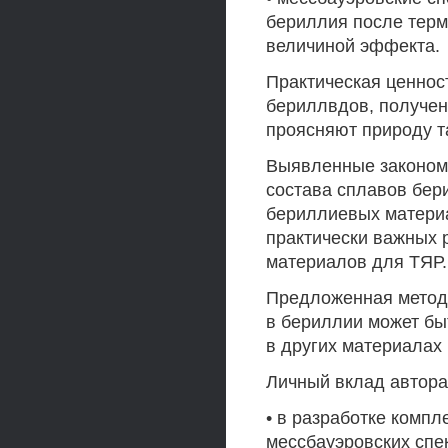
бериллия после терм
величиной эффекта.
Практическая ценнос
бериллвдов, получен
проясняют природу т
Выявленные закономе
состава сплавов бер
бериллиевых материа
практически важных 
материалов для ТЯР.
Предложенная методи
в бериллии может бы
в других материалах
Личный вклад автора
• в разработке комп
мессбауэровских спе