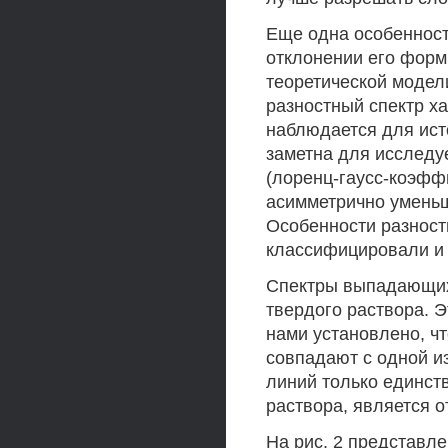
Еще одна особенност
отклонении его форм
теоретической модел
разностный спектр х
наблюдается для ист
заметна для исследу
(лоренц-гаусс-коэфф
асимметрично уменьш
Особенности разност
классифицировали и 
Спектры выпадающих
твердого раствора. 
нами установлено, ч
совпадают с одной из
линий только единст
раствора, является 
На рис. 2 представл