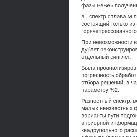
фазы РеВе» получен
в - спектр сплава М 
состоящий только из 
горячепрессованного 
При невозможности 
дублет реконструиро
отдельный синглет.
Была проанализиров
погрешность обрабо
отбора решений, в ча
параметру %2.
Разностный спектр, 
малых неизвестных 
варианты пути подгон
априорной информац
квадрупольного расщ