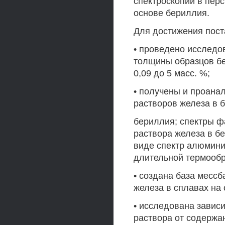
спектроскопии в пер
основе бериллия.
Для достижения пос
• проведено исследо
толщины образцов бе
0,09 до 5 масс. %;
• получены и проана
растворов железа в 
бериллия; спектры ф
раствора железа в бе
виде спектр алюмин
длительной термообр
• создана база месс
железа в сплавах на
• исследована завис
раствора от содержа