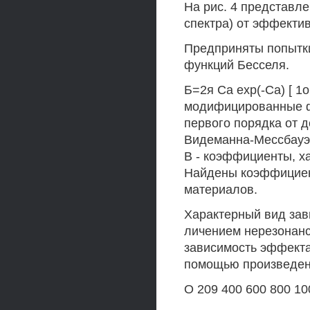
На рис. 4 представл
спектра) от эффекти
Предприняты попытк
функций Бесселя.
Б=2я Са ехр(-Са) [ 1о (
модифицированные ф
первого порядка от д
Видеманна-Мессбауэр
В - коэффициенты, х
Найдены коэффициен
материалов.
Характерный вид зав
личением нерезонанс
зависимость эффект
помощью произведен
О 209 400 600 800 10