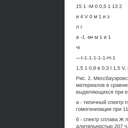
15 1 -М 0 0,5 1 13 2
и 4 V 0 м 1 и з
л г
а -1 -м• м 1 и 1
чг
—I-1-1-1-1-1-Н-1
1,5 1 0,8 в 0,3 I 1,5 V,
Рис. 2. Мессбауэров
материалов в сравне
выделяющихся при е
а - типичный спектр
гомогенизации при 11
б - спектр сплава Ж 
длительностью 207 ч