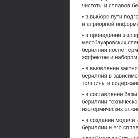
чистоты и сплавов б
• в выборе пути подг
и априорной информ
• в проведении эксп
мессбауэровских спе
бериллия после терм
эффектом и набором
• в выявлении закон
бериллия в зависимо
толщины и содержан
• в составлении баз
бериллии техническо
изотермических отжиг
• в создании модели 
бериллии и его сплав