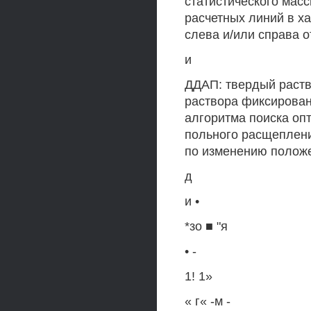
статистического мас
расчетных линий в ха
слева и/или справа от
и
ДДАП: твердый раство
раствора фиксирован
алгоритма поиска оп
польного расщеплени
по изменению положе
д
и •
*зо ■ "я
• -
1! 1»
« г« -м -