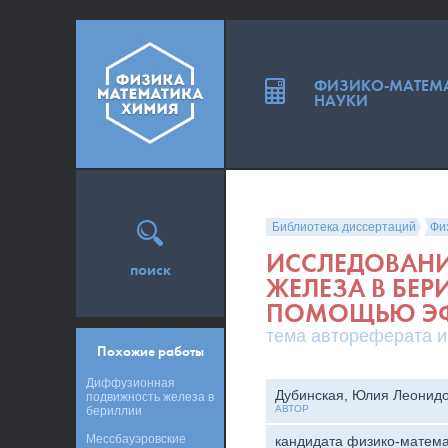
ФИЗИКО-МАТЕМ
НАУКИ
Библиотека диссертаций
Фи
ИССЛЕДОВАНИ
поиск
ЖЕЛЕЗА В БЕР
ПОМОЩЬЮ ЭФ
тема автореферата и
Похожие работы
Диффузионная
Дубинская, Юлия Леонид
подвижность железа в
АВТОР
бериллии
Мессбауэровские
кандидата физико-матема