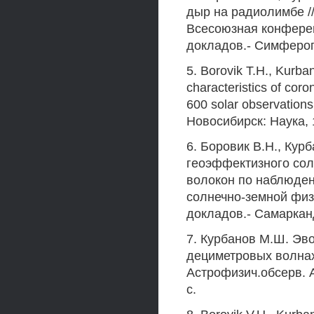
дыр на радиолимбе /
Всесоюзная конферен
докладов.- Симфероп
5. Borovik Т.Н., Kurba
characteristics of cor
600 solar observation
Новосибирск: Наука, 1
6. Боровик В.Н., Кур
геоэффектизного сол
волокон по наблюден
солнечно-земной физи
докладов.- Самарканд
7. Курбанов М.Ш. Эв
дециметровых волнах
Астрофизич.обсерв. А
с.