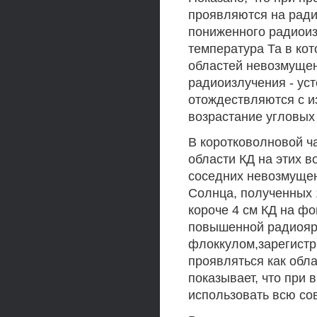
проявляются на ради
пониженного радиоиз
температура Та в ко
областей невозмущен
радиоизлучения - ус
отождествляются с и
возрастание угловых
В коротковолновой ча
области КД на этих в
соседних невозмущен
Солнца, полученных 1
короче 4 см КД на фо
повышенной радиоярк
флоккулом,зарегистр
проявляться как обл
показывает, что при
использовать всю со