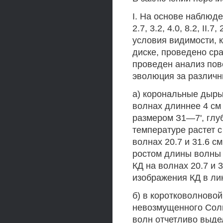
I. На основе наблюде
2.7, 3.2, 4.0, 8.2, II
условия видимости, 
диске, проведено ср
проведен анализ пов
эволюция за различн
а) корональные дыры
волнах длиннее 4 см
размером З1—7', глу
температуре растет 
волнах 20.7 и 31.6 
ростом длины волны 
КД на волнах 20.7 и
изображения КД в лин
б) в коротковолновой
невозмущенного Солн
волн отчетливо выде