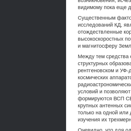
возникновения, исче
видимому пока еще д
Существенным факто
исследований КД, явл
отождествленные кор
высокоскоростных по
и магнитосферу Земл
Между тем средства 
структурных образов
рентгеновском и УФ
космических аппарат
радиоастрономически
условий и позволяют
формируются ВСП СВ
крупных антенных си
только на одной или 
изучения их трехмерн
Очевидно, что для о