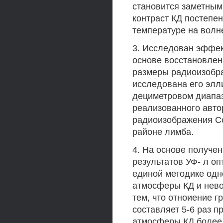
становится заметным
контраст КД постепен
температуре на волне
3. Исследован эффек
основе восстановлен
размеры радиоизобр
исследована его элл
дециметровом диапаз
реализованного авто
радиоизображения Сол
районе лимба.
4. На основе получе
результатов УФ- л о
единой методике одн
атмосферы КД и нево
тем, что отноиение 
составляет 5-6 раз п
атмосферы КД более н