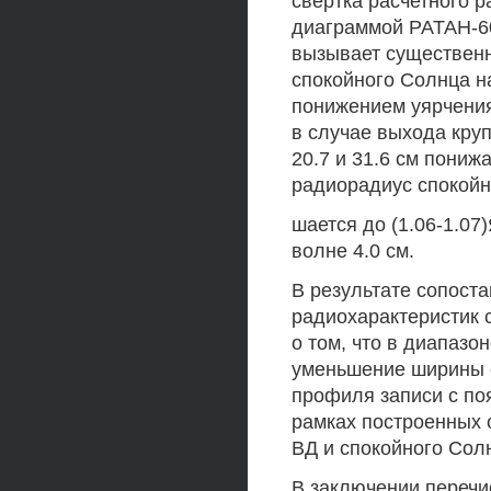
свертка расчетного 
диаграммой РАТАН-60
вызывает существен
спокойного Солнца н
понижением уярчения
в случае выхода кру
20.7 и 31.6 см понижа
радиорадиус спокойн
шается до (1.06-1.07
волне 4.0 см.
В результате сопост
радиохарактеристик 
о том, что в диапазо
уменьшение ширины 
профиля записи с по
рамках построенных
ВД и спокойного Сол
В заключении перечи