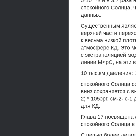
5-10^ -К и в 3.7 раза
спокойного Солнца, 
данных.
Существенным являет
верхней части перехо
к весьма низкой плот
атмосфере КД. Это м
с экстраполяцией мо
линии М<рС, на эти 
10 тыс.км давления: 1
спокойного Солнца с
вниз сохраняется с в
2) * 105эрг. см-2- с-
для КД.
Глава 17 посвящена 
спокойного Солнца в
С целью более детал