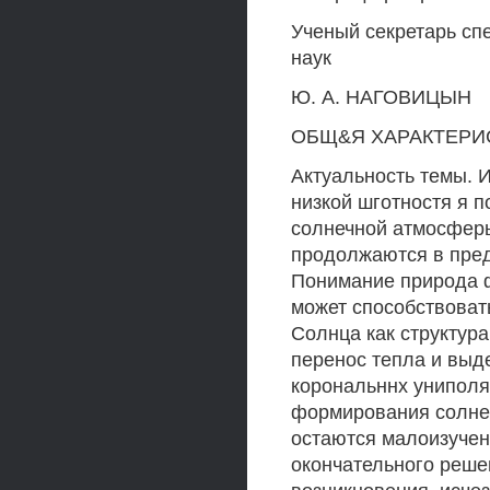
Ученый секретарь сп
наук
Ю. А. НАГОВИЦЫН
ОБЩ&Я ХАРАКТЕРИ
Актуальность темы. 
низкой шготностя я 
солнечной атмосферы
продолжаются в пред
Понимание природа ф
может способствоват
Солнца как структур
перенос тепла и выд
корональннх униполя
формирования солнеч
остаются малоизучен
окончательного реше