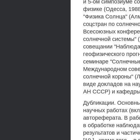
и 5-ом симпозиуме с
физике (Одесса, 198
"Физика Солнца" (Алм
соцстран по солнечно
Всесоюзных конфере
солнечной системы" 
совещании "Наблюдат
геофизического прогн
семинаре "Солнечные
Международном сове
солнечной короны" (Л
виде докладов на н
АН СССР) и кафедры 
Дубликации. Основны
научных работах (вкл
автореферата. В рабо
в обработке наблюда
результатов и частич