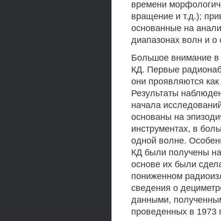
времени морфологиче
вращение и т.д.); пр
основанные на анали
диапазонах волн и о 
Большое внимание в
КД. Первые радионаб
они проявляются как
Результаты наблюден
начала исследований
основаны на эпизоди
инструментах, в бол
одной волне. Особен
КД были получены на 
основе их были сдел
пониженном радиоизл
сведения о децимет
данными, полученным
проведенных в 1973 г