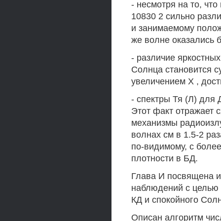
- несмотря на то, ч
10830 2 сильно разл
и занимаемому положе
же волне оказались 
- различие яркостных
Солнца становится с
увеличением X , дост
- спектры Тя (Л) для
Этот факт отражает 
механизмы радиоизлу
волнах см в 1.5-2 ра
по-видимому, с боле
плотности в БД.
Глава И посвящена и
наблюдений с целью
КД и спокойного Сол
Описан алгоритм чис