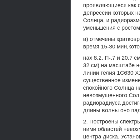
проявляющиеся как о
депрессии которых на
Солнца, и радиоразме
уменьшения с ростом
в) отмечены кратков
время 15-30 мин,кот
нах 8.2, П-.7 и 20.7
32 см) на масштабе 
линии гелия 1С630 X
существенное измене
спокойного Солнца н
невозмущенного Солн
радиорадиуса достига
длины волны оно пада
2. Построены спектры
ними областей невоз
центра диска. Устано