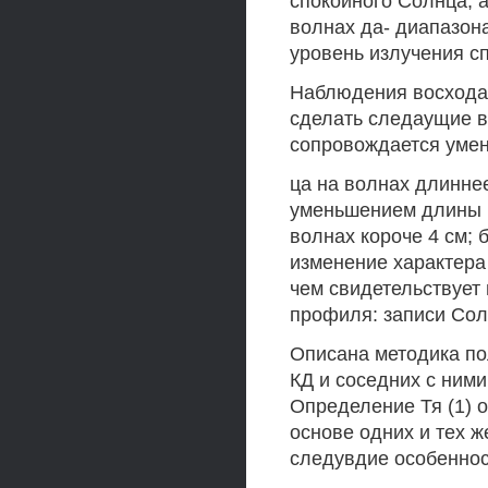
спокойного Солнца, 
волнах да- диапазон
уровень излучения с
Наблюдения восхода 
сделать следаущие в
сопровождается умен
ца на волнах длиннее
уменьшением длины в
волнах короче 4 см; 
изменение характера
чем свидетельствует
профиля: записи Сол
Описана методика пол
КД и соседних с ним
Определение Тя (1) 
основе одних и тех 
следувдие особеннос