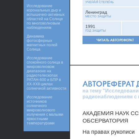
УЧЕНАЯ СТЕПЕНЬ
Исследование
корональных дыр и
Ленинград
вспышечно-активных
МЕСТО ЗАЩИТЫ
областей на Солнце
по многоволновым
1991
наблюдениям
ГОД ЗАЩИТЫ
Динамика
ЧИТАТЬ АВТОРЕФЕРАТ
фотосферных
магнитных полей
Солнца
Исследование
спокойного солнца в
микроволновом
диапазоне на
радиотелескопах
РАТАН-600 и БПР в
АВТОРЕФЕРАТ
XX-XXII циклах
солнечной активности
на тему "Исследовани
радионаблюдениям с 
Исследование
источников
солнечного
микроволнового
АКАДЕМИЯ НАУК С
излучения с малыми
яркостными
ОБСЕРВАТОРИЯ
температурами
На правах рукописи