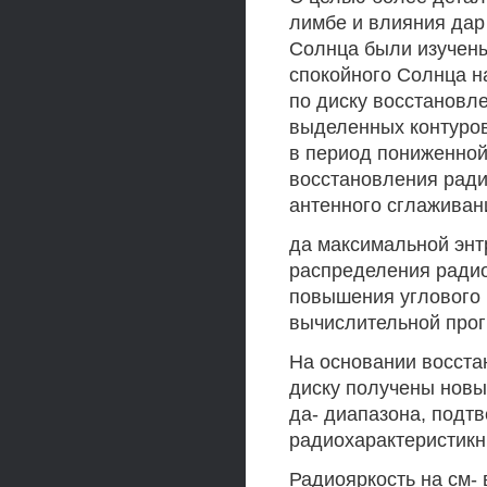
лимбе и влияния дар
Солнца были изучены
спокойного Солнца н
по диску восстановл
выделенных контуров
в период пониженной 
восстановления ради
антенного сглаживан
да максимальной энт
распределения радио
повышения углового р
вычислительной про
На основании восста
диску получены новы
да- диапазона, подт
радиохарактеристикн
Радиояркость на см-