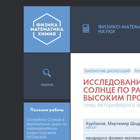
ФИЗИКО-МАТЕМ
НАУКИ
Библиотека диссертаций
Ас
ИССЛЕДОВАНИ
поиск
СОЛНЦЕ ПО Р
ВЫСОКИМ ПРО
тема автореферата и
Похожие работы
Спокойное Солнце и
Курбанов, Миртемир Шод
корональные дыры по
АВТОР
наблюдениям на
радиотелескопе
РАТАН-600
кандидата физико-матема