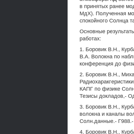
в принятых ранее мо
МдХ). Полученная мо
спокойного Солнца та
Основные результат
работах:
1. Боровик В.Н., Ку
В.А. Волокна по наб
конференция до физик
2. Боровик В.Н., Мих
Радиохаракгеристики 
КАПГ по физике Солнц
Тезисы докладов,- Од
3. Боровик В.Н., Ку
волокна и каналы во
Солн.данные.- Г988.- №
4. Боровик В.Н., Кур