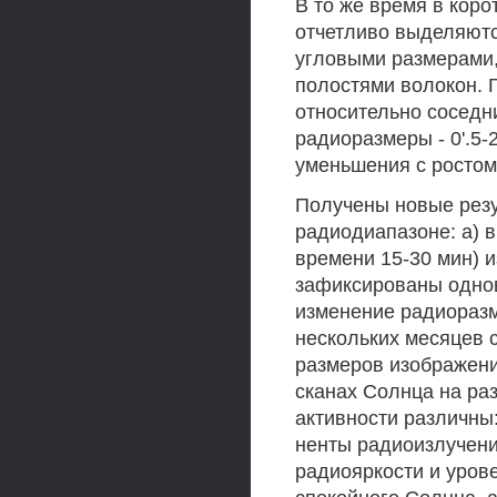
В то же время в коро
отчетливо выделяютс
угловыми размерами,
полостями волокон. Г
относительно соседн
радиоразмеры - 0'.5-
уменьшения с ростом
Получены новые рез
радиодиапазоне: а) 
времени 15-30 мин) 
зафиксированы одновр
изменение радиоразм
нескольких месяцев
размеров изображени
сканах Солнца на ра
активности различны
ненты радиоизлучени
радиояркости и уров