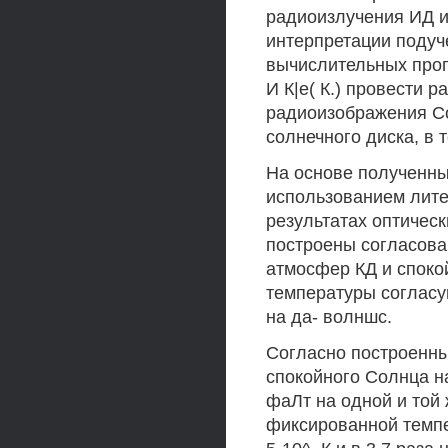
радиоизлучения ИД и
интерпретации подуч
вычислительных прог
И К|е( К.) провести 
радиоизображения Со
солнечного диска, в 
На основе полученны
использованием лите
результатах оптичес
построены согласов
атмосфер КД и споко
температуры согласу
на да- волншс.
Согласно построенны
спокойного Солнца на
фаЛт на одной и той 
фиксированной темпе