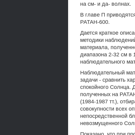
на см- и да- волнах.
В главе П приводятс
РАТАН-600.
Дается краткое опис
методики наблюдени
материала, полученн
диапазона 2-32 см в 
наблюдательного мат
Наблюдательный мате
задачи - сравнить ха
спокойного Солнца. 
полученных на РАТАН
(1984-1987 тт.), отби
совокупности всех о
непосредственной бл
невозмущенного Сол
Показано, что при п