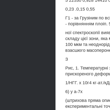
5 22530 0,928 14410 
0,23 .0,15 0,55
Г1 - за Грузіним по в
- порівнянням плоіп. 
ної спектроскопії вия
складу цієї зони, яка
100 мкм та неоднорідн
взасшюго масоперонес
З
Рис, 1. Температурні
прискореного деформ
1/НГГ. х 10г4 кг-ат./к
6) у а-7х
(штрихова пряма опи
експериментальні точ