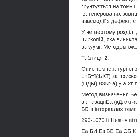
грунтується на тому 
ів, генерованих зовн
взасмодії з дефект; 
У четвертому розділі
циркопій, яка виникл
вакуумі. Методом оже
Таблиця 2.
Опис температурної з
1пБ=ї(1/КТ) за прис
(ПДМ) 83№ а) у а-2г 
Метод визначення Бе£
актгазаціїЕа (кДж/кг-
ББ в інтервалах тем
293-1073 К Нижня віт
Еа БИ Ез БВ Еа ЭБ К 