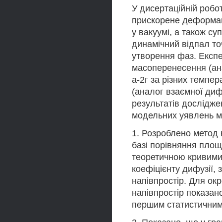
У дисертаційній робо
прискорене деформац
у вакуумі, а також су
динамічний відпал то
утворення фаз. Експ
масоперенесення (ана
а-2г за різних темпе
(аналог взаємної дифу
результатів дослідже
модельних уявлень мо
1. Розроблено метод 
базі порівняння пло
теоретичною кривими 
коефіцієнту дифузії,
напівпростір. Для ок
напівпростір показано
першим статистичним