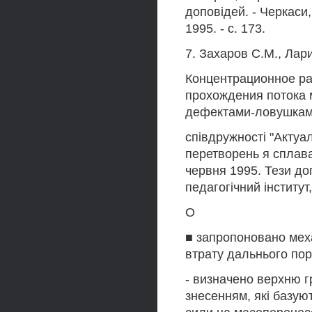
доповідей. - Черкаси
1995. - с. 173.
7. Захаров С.М., Лар
Концентрационное ра
прохождения потока 
дефектами-ловушками/
співдружності "Актуа
перетворень я сплавах
червня 1995. Тези до
педагогічний інститут, 
О
■ запропоновано меха
втрату дальнього пор
- визначено верхню г
знесенням, які базую