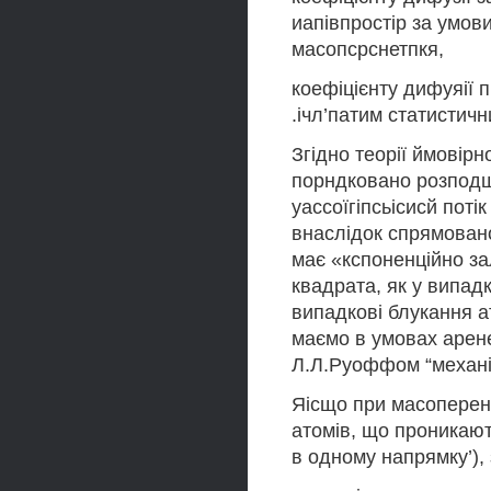
иапівпростір за умови
масопсрснетпкя,
коефіцієнту дифуяії 
.ічл’патим статистич
Згідно теорії ймовірн
порндковано розподш
уассоїгіпсьісисй потік 
внаслідок спрямовано
має «кспоненційно зал
квадрата, як у випадк
випадкові блукання а
маємо в умовах арене
Л.Л.Руоффом “механіч
Яісщо при масоперен
атомів, що проникають
в одному напрямку’), з