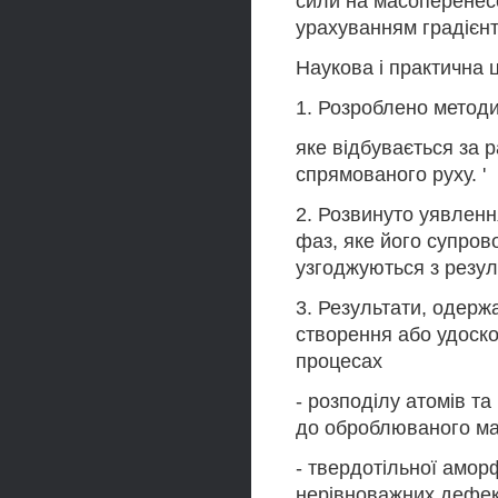
сили на масоперенесе
урахуванням градієнт
Наукова і практична ці
1. Розроблено метод
яке відбувається за р
спрямованого руху. '
2. Розвинуто уявлен
фаз, яке його супров
узгоджуються з резул
3. Результати, одержа
створення або удоско
процесах
- розподілу атомів т
до оброблюваного ма
- твердотільної амор
нерівноважних дефект