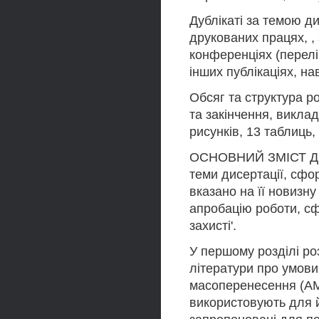
Дублікаті за темою ди
друкованих працях, , 
конференціях (перелік
інших публікаціях, на
Обсяг та структура ро
та закінчення, викла
рисунків, 13 таблиць,
ОСНОВНИЙ ЗМІСТ ДИС
теми дисертації, сфо
вказано на її новизну
апробацію роботи, с
захисті'.
У першому розділі ро
літератури про умов
масоперенесення (АМ)
використовують для й