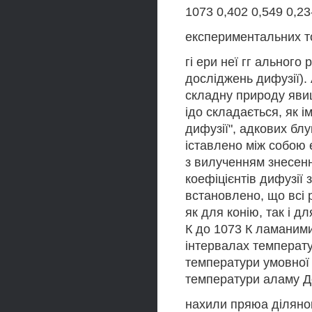
1073 0,402 0,549 0,23
експериментальних то
гі ери неї гг ального
досліджень дифузії).
складну природу яви
ідо складається, як і
дифузії", адкових бл
іставлено між собою е
з вилученням знесен
коефіцієнтів дифузії
встановлено, що всі 
як для конію, так і д
К до 1073 К ламаними
інтервалах температу
температури умовної 
температури аламу Д
нахили пряюа ділянок