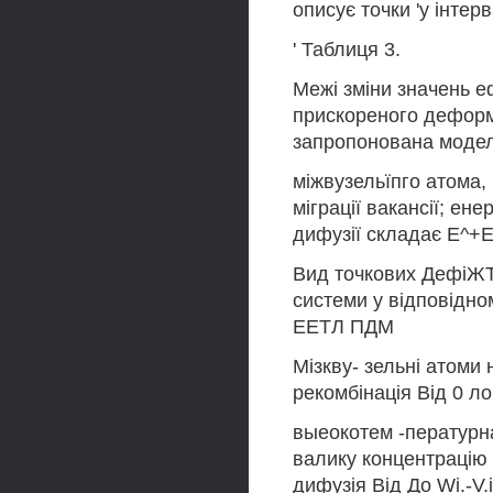
описує точки 'у інтер
' Таблиця 3.
Межі зміни значень еф
прискореного деформ
запропонована модель
міжвузельїпго атома, Е
міграції вакансії; ене
дифузії складає Е^+
Вид точкових ДефіЖТІ
системи у відповідно
ЕЕТЛ ПДМ
Мізкву- зельні атоми 
рекомбінація Від 0 ло
выеокотем -пературна
валику концентрацію 
дифузія Від До Wi.-V.i