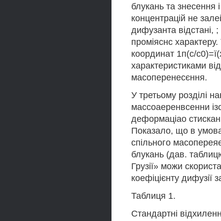
блукань та знесення 
концентрацій не зале
дифузанта відстані, ;
проміяснс характеру.
координат 1п(с/с0)=ї(х
характеристиками відн
масоперенесєння.
У третьому розділі н
массоаеренвсенни із
деформаціао стисканн
Показало, що в умов
спільного масоперея
блукань (дав. таблиц
Грузії» можи скорист
коефіцієнту дифузії 
Таблиця 1.
Стандартні відхиленн