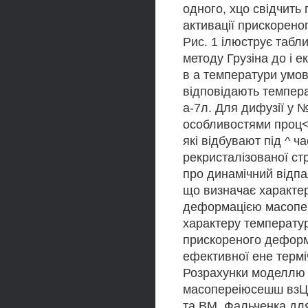
одного, хцо свідчить
активації прискорено
Рис. 1 ілюструє табл
методу Грузіна до і е
в а температури умов
відповідають темпера
а-7л. Для дифузії у №
особливостями проц< 
які відбувают під ^ ч
рекристалізованої ст
про динамічний відпа
що визначає характе
деформацією масопе
характеру температур
прискореного деформ
ефективної ене терміч
Розрахунки моделлю 
масопереіюсешш взЦЇ у
та ВМ. Фальченка дл