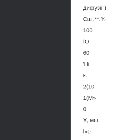
дифузії")
Сш .**.%
100
ЇО
60
'Ні
к.
2(10
1(М»
0
X, мш
і«0