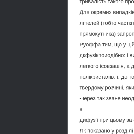
тривалість такого пр
Для окремих випадків
лгтелей (тобто частк
прямокутника) запроп
Руоффа тим, що у ці
дкфузікпоиодібно: і 
легкого ісовзашія, а 
полікристалів, і, до т
твердому розчині, як
•через так зване нео
в
дифузії при цьому за
Як показано у розділ