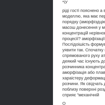
*іУ
ріді гості пояснено а
моделлю, яка має пе
порядку (аморфіздцію
масош донесення у мі
концентрацій нєрівно
процесії? аморфізації 
Послідоішість форму
уявити так. Спочатк
спрямованого руху ат
деякий час існують д
розчинника концентра
аморфізація або пла
хараістеру деформаці
розчини. Як свідчать 
поблизу поверхні розд
сприяє "механічній
О