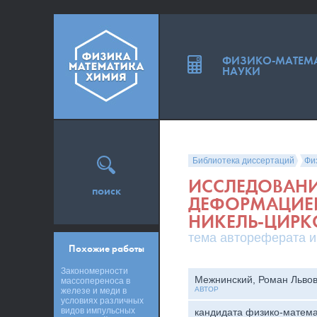
ФИЗИКО-МАТЕМ
НАУКИ
Библиотека диссертаций
Фи
ИССЛЕДОВАНИ
поиск
ДЕФОРМАЦИЕЙ
НИКЕЛЬ-ЦИР
тема автореферата и
Похожие работы
Закономерности
Межнинский, Роман Льво
массопереноса в
АВТОР
железе и меди в
условиях различных
видов импульсных
кандидата физико-матема