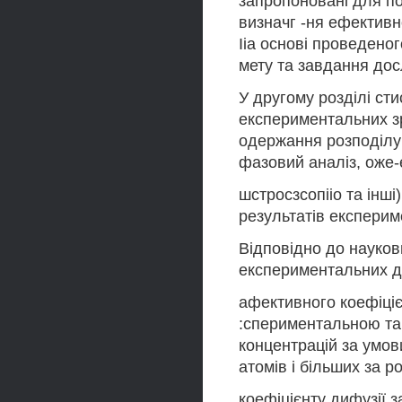
запропоновані для по
визначг -ня ефективн
Ііа основі проведено
мету та завдання дос
У другому розділі ст
експериментальних зр
одержання розподілу 
фазовий аналіз, оже
шстросзсопііо та інш
результатів експерим
Відповідно до науков
експериментальних да
афективного коефіці
:спериментальною та
концентрацій за умов
атомів і більших за р
коефіцієнту дифузії 