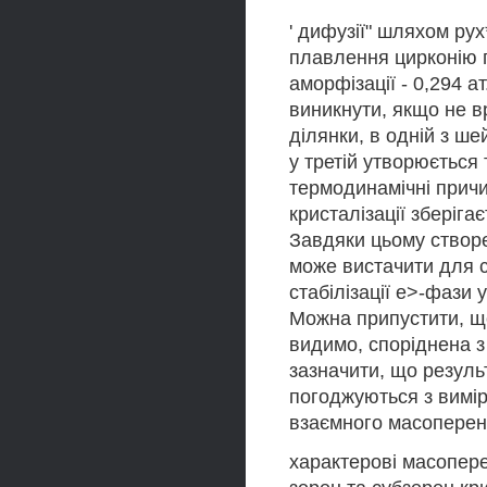
' дифузії" шляхом ру
плавлення цирконію п
аморфізації - 0,294 а
виникнути, якщо не в
ділянки, в одній з ше
у третій утворюється
термодинамічні причи
кристалізації зберіга
Завдяки цьому створ
може вистачити для с
стабілізації е>-фази 
Можна припустити, що
видимо, споріднена з
зазначити, що результ
погоджуються з вимі
взаємного масоперен
характерові масопере