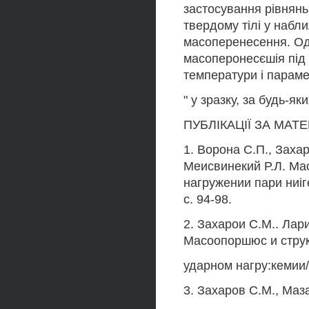
застосування рівнян
твердому тілі у набл
масоперенесення. Од
масоперонесєшія під 
температури і параме
" у зразку, за будь-як
ПУБЛІКАЦІЇ ЗА МАТ
1. Ворона С.П., Захар
Меисвинекий Р.Л. Ма
нагружении пари ниігел
с. 94-98.
2. Захарои С.М.. Лар
Масоопоршюс и струк
ударном нагру:кемии//
3. Захаров С.М., Маз