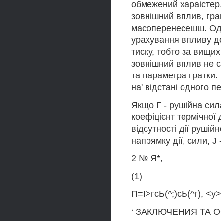
обмежений хараістер.
зовнішний вплив, гра
масоперенесешш. Оде
урахування впливу дс
тиску, тобто за вищи
зовнішний вплив не с
та параметра гратки.
на' відстані одного п
Якщо Г - рушійна сила
коефіцієнт термічної д
відсутності дії рушійн
напрямку дії, сили, J 
2 № Я*,
(1)
П=І>гсЬ(^;)сЬ(^г), <у>
‘ ЗАКЛЮЧЕНИЯ ТА 