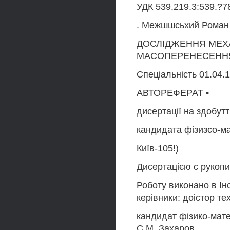
УДК 539.219.3:539.?7
. Межшшсьхий Роман
ДОСЛІДЖЕННЯ МЕХ
МАСОПЕРЕНЕСЕННЯ 
Спеціальність 01.04.1
АВТОРЕФЕРАТ •
дисертації на здобутт
кандидата фізизсо-ма
Київ-105!)
Дисертацією с рукопи
Роботу виконано в Ін
керівники: доістор те
кандидат фізико-мате
С.М. Захаров.