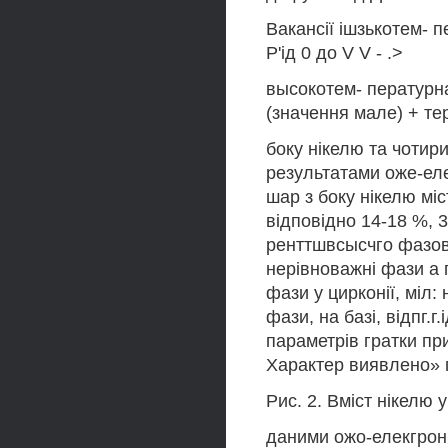
Вакансії ішзькотем- 
Р'ід 0 до V V - .>
высокотем- пературна
(значення мале) + тер
боку нікелю та чотири
результатами оже-еле
шар з боку нікелю міс
відповідно 14-18 %, 
ренттшвсысчго фазов
нерівноважні фази а 
фази у цирконії, міл: 
фази, на базі, відпг.г
параметрів гратки пр
Характер виявлено» п
Рис. 2. Вміст нікелю
даними ожо-елекгронн