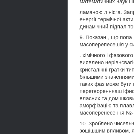
математичних наук Пі
ламаною лінісга. За
енергії термічної акт
динамічний підпал то
9. Показан-, що поп
масоперепесешія у с
. хімічного і фазовог
виявлено нерівнсвагіс
кристалічні гратки ти
більшими значеннями
таких фаз може бути
перетворенняаш іфис
власних та домішкови
аморфізацію та плав
масоперенесення №-г
10. Зроблено чисельні
зошішшим впливом, я