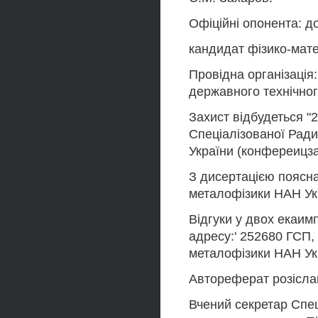
Офіційні опонента: д
кандидат фізико-мате
Провідна організація
державного технічного
Захист відбудеться "2
Спеціалізованої Ради
України (конфереицз
З дисертацією поясна
металофізики НАН Ук
Відгуки у двох екаим
адресу:' 252680 ГСП, 
металофізики НАН Ук
Автореферат розісла
Вчений секретар Спец