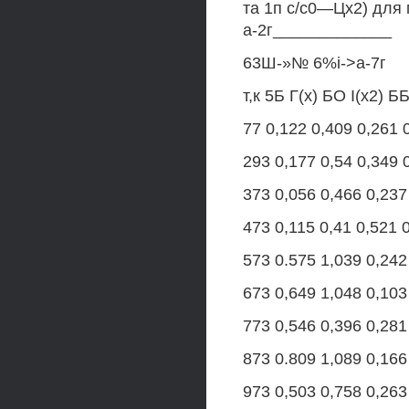
та 1п с/с0—Цх2) для 
а-2г_____________
63Ш-»№ 6%і->а-7г
т,к 5Б Г(х) БО І(х2) Б
77 0,122 0,409 0,261 
293 0,177 0,54 0,349 
373 0,056 0,466 0,237
473 0,115 0,41 0,521 
573 0.575 1,039 0,242 
673 0,649 1,048 0,103
773 0,546 0,396 0,281
873 0.809 1,089 0,166
973 0,503 0,758 0,263