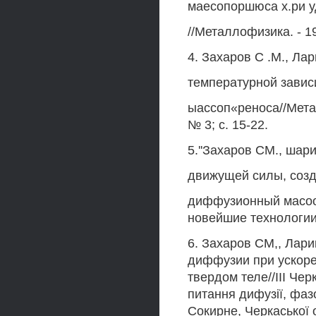
маесопоршюса х.ри у
//Металлофизика. - 199
4. Захаров С .М., Ла
температурной завис
ыассоп«реноса//Метал
№ 3; с. 15-22.
5.''Захаров СМ., шар
движущей силы, созд
диффузионный масоо
новейшие технологии. -
6. Захаров СМ,, Лар
диффузии при ускор
твердом теле//III Чер
питання дифузії, фаз
Сокирне, Черкаської о