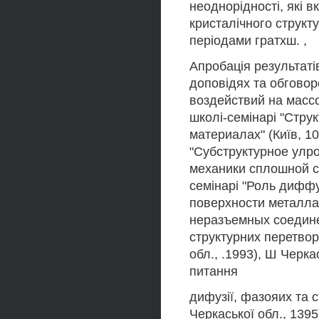
неоднорідності, які 
кристалічного структ
періодами гратхш. ,
Апробація результаті
доповідях та обгово
воздействий на массо
школі-семінарі "Стру
материалах" (Київ, 10
"Субструктурное улро
механики сплошной с
семінарі "Роль дифф
поверхности металла
неразъемных соединен
структурних перетвор
обл., .1993), Ш Черка
питання
дифузії, фазояих та 
Черкаської обл., 1395