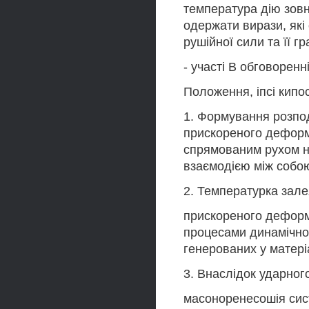
температура дію зов
одержати вирази, які
рушійної сили та її гра
- участі В обговоренн
Положення, іпсі кипос
1. Формування розпод
прискореного деформ
спрямованим рухом не
взаємодією між собою
2. Температурка залея
прискореного деформ
процесами динамічног
генерованих у матері
3. Внаслідок ударног
масоноренесошія сист