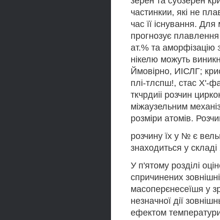
зерен та субзерен кри
частинкии, які не пла
час її існування. Дл
прогнозує плавлення 
ат.% та аморфізацію з
нікелю можуть виникну
Ймовірно, ИІСЛГ; крис
плі-тлспш!, стас Х'-
ткчрдиіі розчин цирко
міжаузельним механіз
розміри атомів. Розчи
розчину їх у № є вель
знаходиться у складі 
У п'ятому розділі оці
спричинених зовнішн
масоперєнесеїшя у з
незначної дії зовніш
ефектом температури 