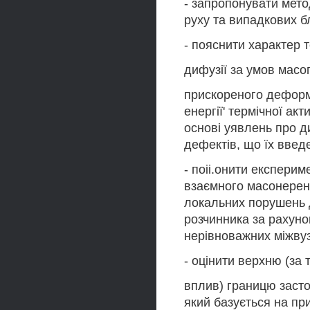
- запропонувати мето
руху та випадкових б
- пояснити характер 
дифузії за умов масо
прискореного деформ
енергії' термічної ак
основі уявлень про д
дефектів, що їх введ
- поіі.онити експери
взаємного масонерен
локальних порушень д
розчинника за рахуно
нерівноважних міжвуз
- оцінити верхню (за
вплив) границю заст
який базується на пр