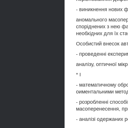
- виникнення нових 
аномального масопер
споріднених з нею ф
необхідних для їх ста
Особистий внесок авт
- проведенні експери
аналізу, оптичної мікро
* І
- математичному обро
оиментальними метода
- розробленні способі
масоперенесення, пр
- аналізі одержаних 