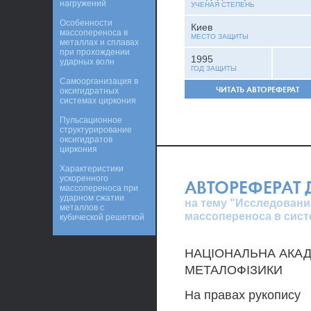
нагружений
УЧЕНАЯ СТЕПЕНЬ
Особенности
Киев
массопереноса в
МЕСТО ЗАЩИТЫ
металлах и сплавах
при прохождении
1995
ударных волн
ГОД ЗАЩИТЫ
Самоорганизация в
ЧИТАТЬ АВТОРЕФЕРАТ
оксигидратных
системах циркония
Пульсационное
структурирование
оксигидратов
циркония
Характеристики
ускоренного
АВТОРЕФЕРАТ
массопереноса при
ударном сжатии
на тему "Исследован
металлов с
массопереноса в сист
кубической решеткой
НАЦІОНАЛЬНА АКАДЕМ
МЕТАЛОФІЗИКИ
На правах рукопису