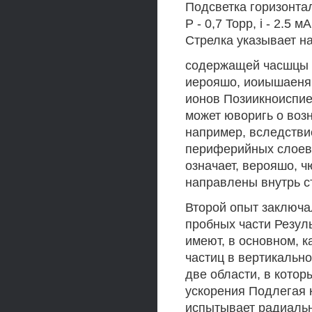
Подсветка горизонта
Р - 0,7 Topp, i - 2.5
Стрелка указывает н
содержащей часшцы 
иерояшо, иоиышаеня 
ионов Позиикноиспие
может юворигь о возн
например, вследств
периферийных слоев 
означает, верояшо, 
направлены внутрь с
Второй опыт заключа
пробных части Резул
имеют, в основном, 
частиц в вертикально
две области, в кото
ускорения Подлегая 
испытывает радиально