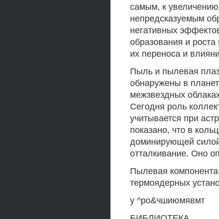
самым, к увеличению
непредсказуемым об
негативных эффектов
образования и роста
их переноса и влияни
Пыль и пылевая плаз
обнаружены в планет
межзвездных облаках
Сегодня роль колле
учитывается при аст
показано, что в коль
доминирующей силой 
отталкивание. Оно о
Пылевая компонента 
термоядерных устано
у ^ро&чшиюмявмт
БИБЛИОТЕКА