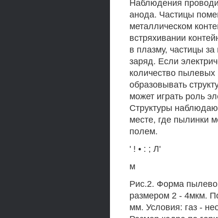
Наблюдения проводил
анода. Частицы поме
металлическом контей
встряхивании контей
в плазму, частицы з
заряд. Если электри
количество пылевых ч
образовывать структ
может играть роль э
Структуры наблюдают
месте, где пылинки 
полем.
' ! • : ; Л'
м
Рис.2. Форма пылевой
размером 2 - 4мкм. 
мм. Условия: газ - не