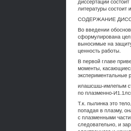
диссертации состоит 
литературы состоит 
СОДЕРЖАНИЕ ДИС
Во введении обоснов
сформулирована цел
выносимые на защиту
ценность работы.
В первой главе прив
моменты, касающиеся
экспериментальные 
илашсшш-имлепым ст
по плазменно-И1.1лсн
Т.к. пылинка это тел
попадая в плазму, о
с плазменными части
следовательно, и за