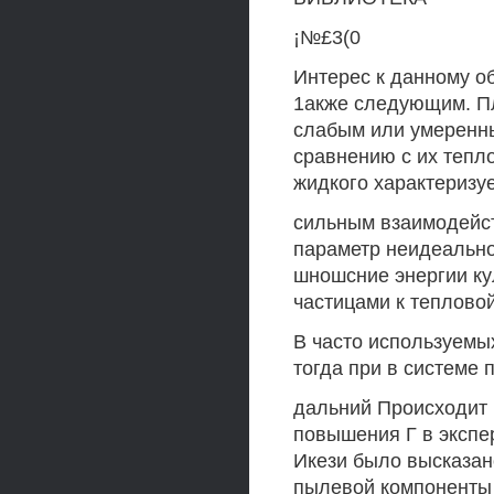
¡№£3(0
Интерес к данному о
1акже следующим. Пл
слабым или умеренн
сравнению с их тепло
жидкого характеризу
сильным взаимодейст
параметp неидеально
шношсние энергии ку
частицами к тепловой
В часто используемы
тогда при в системе 
дальний Происходит 
повышения Г в экспер
Икези было высказан
пылевой компоненты 