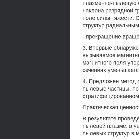
плазменно-пылевую с
наклона разрядной тр
поле силы тяжести.
структур радиальным 
- прекращение враще
3. Впервые обнаруже
вызываемое магнитны
магнитного поля упо
сечениях уменьшается
4. Предложен метод 
пылевые частицы, п
стратифицированном 
Практическая ценнос
В результате провед
пылевой плазме, в ча
пылевых структур в 