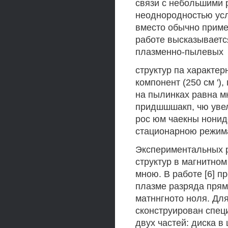
связи с небольшими 
неоднородностью усл
вместо обычно приме
работе высказываетс
плазменно-пылевых
структур па характе
компонент (250 см '),
на пылинках равна 
придшшшакп, чю уве
рос юм чаекны нонид
стационарною режим
Экспериментальных 
структур в магнитно
мною. В работе [6] 
плазме разряда прям
матннгното ноля. Дл
сконструирован спец
двух частей: диска в 