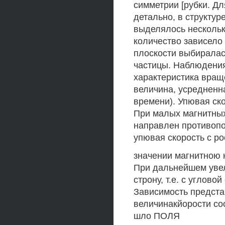
симметрии [рубки. Д
детально, в структу
выделялось нескольк
количество зависело
плоскости выбиралас
частицы. Наблюдения
характеристика враще
величина, усредненн
времени). Упювая ск
При малых магнитных 
направлен противопо
упювая скорость с ро
значении магнитною 
При дальнейшем увел
строну, т.е. с углов
Зависимость предста
величинакйорости со
шло ПОЛЯ