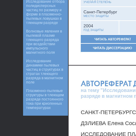
Исследование отбора
УЧЕНАЯ СТЕПЕНЬ
полидисперсных
частиц по размеру и
Санкт-Петербург
форме в плазменно-
МЕСТО ЗАЩИТЫ
пылевых ловушках в
тлеющем разряде
2004
ГОД ЗАЩИТЫ
Волновые явления в
пылевой плазме
ЧИТАТЬ АВТОРЕФЕРАТ
тлеющего разряда
при воздействии
ЧИТАТЬ ДИССЕРТАЦИЮ
импульсного
магнитного поля
Исследование
динамики пылевых
частиц в структурах в
стратах тлеющего
разряда в магнитном
АВТОРЕФЕРАТ
поле
на тему "Исследован
Плазменно-пылевые
структуры в тлеющем
разряде в магнитном 
разряде постоянного
тока при криогенных
температурах
САНКТ-ПЕТЕРБУРГ
ДЗЛИЕВА Елена Сос
ИССЛЕДОВАНИЕ ПЛ