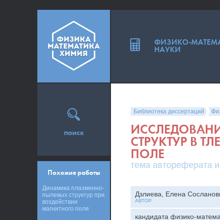
ФИЗИКО-МАТЕМ
НАУКИ
Библиотека диссертаций
Фи
ИССЛЕДОВАН
поиск
СТРУКТУР В Т
ПОЛЕ
тема автореферата и
Похожие работы
Динамика плазменно-
Дзлиева, Елена Сосланов
пылевых структур при
АВТОР
воздействии
магнитного поля
кандидата физико-матема