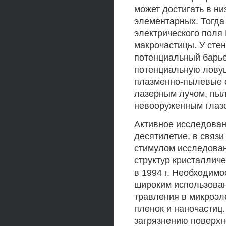
может достигать в н
элементарных. Тогда
электрического поля 
макрочастицы. У сте
потенциальный барьер
потенциальную ловуш
плазменно-пылевые о
лазерным лучом, пыл
невооруженным глаз
Активное исследован
десятилетие, в связ
стимулом исследова
структур кристаллич
в 1994 г. Необходимо
широким использован
травления в микроэле
пленок и наночастиц.
загрязнению поверхн