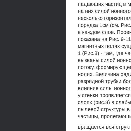
падающих частиц в м
на них силой ионног
несколько горизонта
порядка 1см (см. Рис
в каждом слое. Проек
показана на Рис. 9-1
магнитных полях сущ
1 (Рис.8) - там, где 
вызваны силой ионно
потоку, формирующем
нолях. Величина рад
разрядной трубки бо
влияние силы ионног
у стенки проявляетс
слоях (рис.8) в слаб
пылевой структуры в 
частицы, пролетающие
вращается вся структ