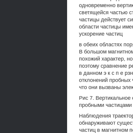
одновременно вертик
светящейся частью с
частицы действует си
области частицы име
ускорение частиц
в обеих областях поря
В большом магнитном
похожий характер, н
поэтому сравнение р
в данном э к с п е 
отклонений пробных 
что они вызваны элек
Рис 7. Вертикальное
пробными частицами
Наблюдения траектор
обнаруживают сущес
частиц в магнитном 