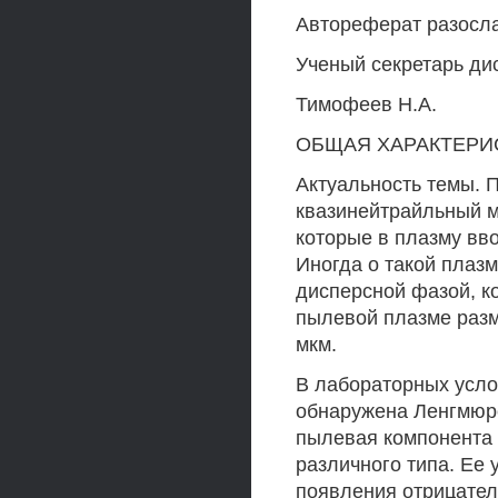
Автореферат разослан
Ученый секретарь ди
Тимофеев Н.А.
ОБЩАЯ ХАРАКТЕРИ
Актуальность темы. 
квазинейтрайльный м
которые в плазму вво
Иногда о такой плазм
дисперсной фазой, к
пылевой плазме разм
мкм.
В лабораторных усл
обнаружена Ленгмюро
пылевая компонента ч
различного типа. Ее 
появления отрицател