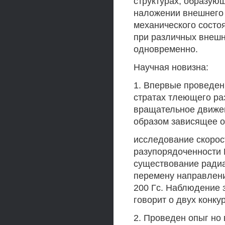
структурах, образую
наложении внешнего 
механического состо
при различных внешн
одновременно.
Научная новизна:
1. Впервые проведен
стратах тлеющего ра
вращательное движе
образом зависящее о
исследование скорос
разупорядоченности 
существование радиа
перемену направлени
200 Гс. Наблюдение 
говорит о двух конк
2. Проведен опыг но