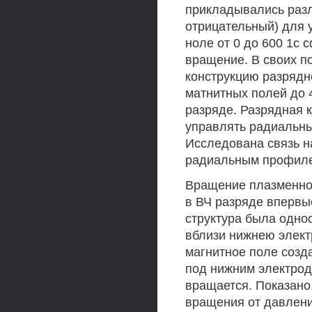
прикладывались раз
отрицательный) для 
ноле от 0 до 600 1с 
вращение. В своих п
конструкцию разрядн
матнитных полей до 
разряде. Разрядная 
управлять радиальны
Исследована связь н
радиальным профиле
Вращение плазменной
в ВЧ разряде впервы
структура была одно
вблизи нижнею элект
магнитное поле созд
под нижним электрод
вращается. Показано,
вращения от давлени