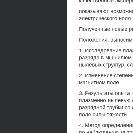
качественные экспе
показывают возможно
электрического ноля в
Полученные новые ре
Положения, выносим
1. Исследование пла
разряда в мш нилюм
нылевых структур, с
2. Изменение степени
магнитном поле.
3. Результаты опыта
плазменно-иылевую с
разрядной трубки со 
поле силы тяжести.
4. Метод определени
по наблюдению за т