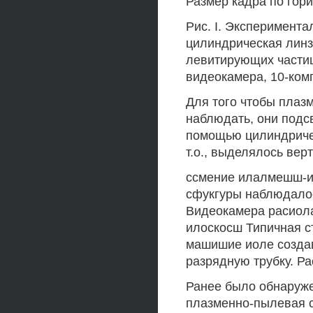
Размер кадра по гори
Рис. I. Эксперимента
цилиндрическая линз
левитирующих частиц, 
видеокамера, 10-ком
Для того чтобы плаз
наблюдать, они подс
помощью цилиндричес
т.о., выделялось вер
ссмение илалмешш-и
сфукгуры наблюдало
Видеокамера расиола
илоскосш Типичная с
машишие иоле создав
разрядную трубку. Р
Ранее было обнаруже
плазменно-пылевая с