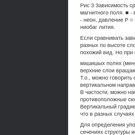
Рис 3 Зависимость с
магнитного поля. ■ - 
- неон, давление Р = 
ниобаг лития.
Если сравнивать зав
разных по высоте сло
похожий вид. Но при
машишых полях (мень
верхние слои вращают
Т.о., можно говорить
вертикальном направ
В частости, можно н
противоположные сюр
Вертикальный градие
что в разных случая
Для определения упо
сечениях структуры 