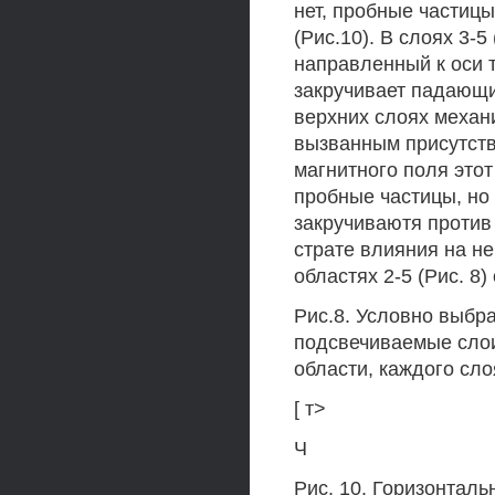
нет, пробные частиц
(Рис.10). В слоях 3-5
направленный к оси 
закручивает падающи
верхних слоях механ
вызванным присутств
магнитного поля это
пробные частицы, но
закручиваютя против 
страте влияния на не
областях 2-5 (Рис. 8)
Рис.8. Условно выбр
подсвечиваемые слои
области, каждого сло
[ т>
Ч
Рис. 10. Горизонталь