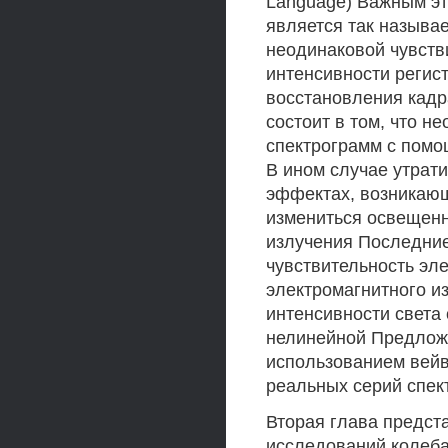
Language) Важным эт
является так называе
неодинаковой чувств
интенсивности регис
восстановления кадр
состоит в том, что 
спектрограмм с помо
В ином случае утрат
эффектах, возникающи
измениться освещенн
излучения Последние
чувствительность эл
электромагнитного и
интенсивности света 
нелинейной Предложе
использованием вейв
реальных серий спек
Вторая глава предст
исследований колеба