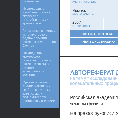
диапазоне
УЧЕНАЯ СТЕПЕНЬ
Исследование
Иркутск
колебаний лучевой
МЕСТО ЗАЩИТЫ
скорости в
протуберанцах и
2007
хромосфере
ГОД ЗАЩИТЫ
Временные вариации
ЧИТАТЬ АВТОРЕФЕРАТ
миллиметрового
радиоизлучения
ЧИТАТЬ ДИССЕРТАЦИЮ
активных областей на
Солнце
Исследование
хромосфер
солнечных пятен и
активных звезд по
линиям
АВТОРЕФЕРАТ
ионизованного
кальция
на тему "Исследовани
Сравнительный
колебательных проце
анализ магнитных
свойств ведущих и
замыкающих
Российская академия
солнечных пятен и
атмосферы над ними
земной физики
На правах рукописи У