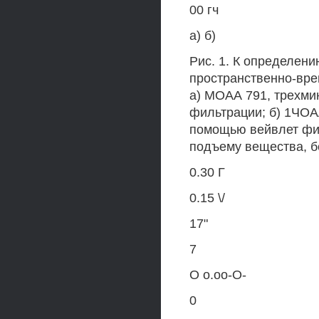
00 гч
а) б)
Рис. 1. К определен
пространственно-вре
а) МОАА 791, трехми
фильтрации; б) 1ЧОА
помощью вейвлет фил
подъему вещества, б
0.30 Г
0.15 \/
17"
7
О о.оо-О-
0