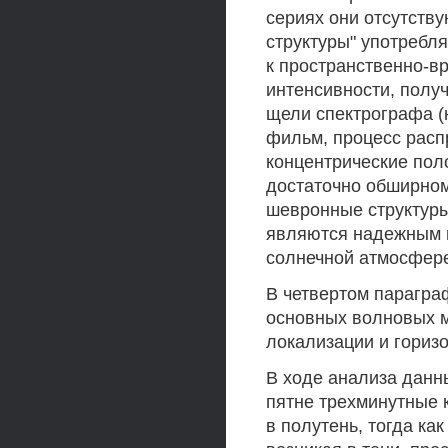
сериях они отсутств
структуры" употребл
к пространственно-в
интенсивности, полу
щели спектрографа (
фильм, процесс расп
концентрические пол
достаточно обширном
шевронные структуры
являются надежным 
солнечной атмосфер
В четвертом парагра
основных волновых м
локализации и гориз
В ходе анализа данн
пятне трехминутные 
в полутень, тогда к