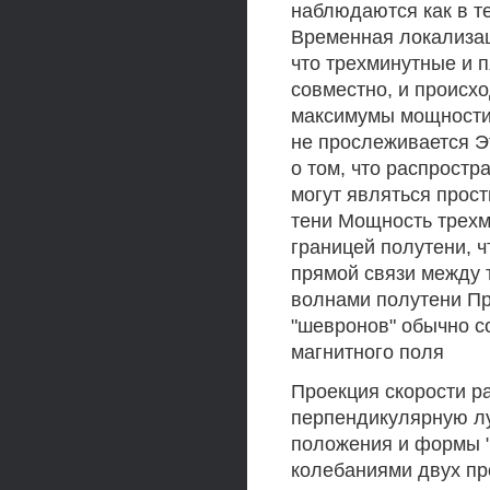
наблюдаются как в те
Временная локализац
что трехминутные и 
совместно, и происх
максимумы мощности
не прослеживается Э
о том, что распрост
могут являться прос
тени Мощность трехм
границей полутени, ч
прямой связи между 
волнами полутени Пр
"шевронов" обычно с
магнитного поля
Проекция скорости р
перпендикулярную лу
положения и формы "
колебаниями двух п