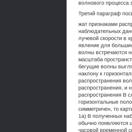
волнового процесса 
Третий параграф пос
жат признаками рас
наблюдательных данн
лучевой скорости в 
явление для большин
волны встречаются н
масштаба пространст
бегущие волны выгля
наклону к горизонтал
распространения вол
распространения, и 
распространения В с
горизонтальные пол
симметричен, то карт
1а) В полученных н
обычно появляются ц
часовой временной се