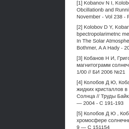
[1] Kobanov N I, Kolo
Obcillationb and Run
November - Vol 238 - 
[2] Kolobov D Y, Koba
bpectropolarimetnc me
In The Solar Atmosphe
Bothmer, A A Hady - 2
[3] Кобанов Н И, Гри
магнитограмм солнеч
1/00 // БИ 2006 №21
[4] Колобов Д Ю, Ко
жидких кристаллов в
Солнца // Труды Бай
— 2004 - С 191-193
[5] Колобов Д Ю , К
хромосфере солнечны
9 — С 151154