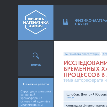
ФИЗИКО-МАТЕМ
НАУКИ
Библиотека диссертаций
Ас
ИССЛЕДОВАНИ
поиск
ВРЕМЕННЫХ Х
ПРОЦЕССОВ В
тема автореферата и
Похожие работы
Структура и динамика
Колобов, Дмитрий Юрьев
солнечной
АВТОР
хромосферы на
основе наблюдений в
миллиметровом
кандидата физико-матема