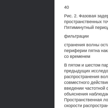
40
Рис. 2. Фазовая зад
пространственных точ
Пятиминутный перио
фильтрации
странения волны ост
периферии пятна нак
со временем
В пятом и шестом па
предыдущих исследо
распространения вол
совместного действи
введении частотной 
объяснения наблюда
Пространственная ло
скорости распростра