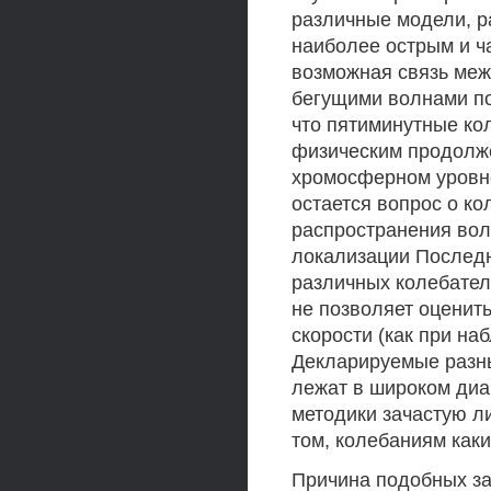
различные модели, р
наиболее острым и ч
возможная связь меж
бегущими волнами по
что пятиминутные ко
физическим продолже
хромосферном уровне
остается вопрос о ко
распространения вол
локализации Последн
различных колебател
не позволяет оценит
скорости (как при на
Декларируемые разн
лежат в широком диа
методики зачастую л
том, колебаниям как
Причина подобных за