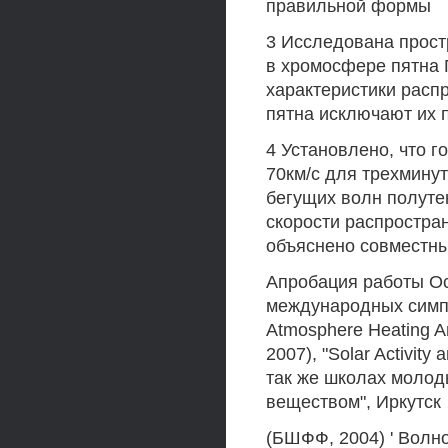
правильной формы
3 Исследована прост
в хромосфере пятна 
характеристики расп
пятна исключают их 
4 Установлено, что г
70км/с для трехминут
бегущих волн полуте
скорости распростра
объяснено совместны
Апробация работы О
международных симпоз
Atmosphere Heating A
2007), "Solar Activity 
так же школах молод
веществом", Иркутск
(БШФФ, 2004) ' Волн