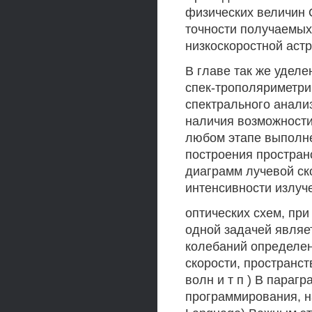
физических величин 
точности получаемых
низкоскоростной аст
В главе так же удел
спек-трополяриметр
спектрального анали
наличия возможности
любом этапе выполне
построения простран
диаграмм лучевой ск
интенсивности излуч
оптических схем, пр
одной задачей явля
колебаний определен
скорости, пространс
волн и т п ) В параг
программирования, на