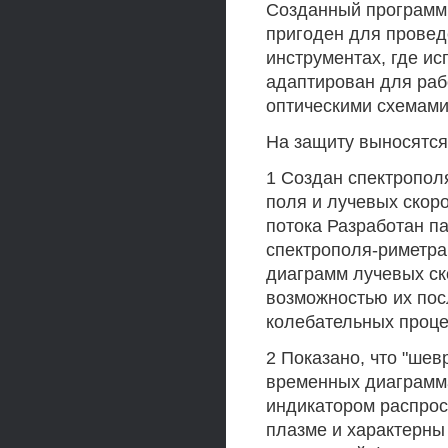
Созданный программн
пригоден для провед
инструментах, где ис
адаптирован для раб
оптическими схемам
На защиту выносятс
1 Создан спектропол
поля и лучевых скор
потока Разработан п
спектрополя-риметра
диаграмм лучевых ско
возможностью их по
колебательных проц
2 Показано, что "шев
временных диаграмм
индикатором распро
плазме и характерны