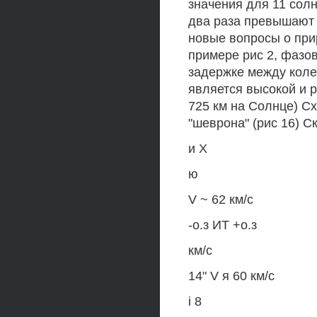
значения для 11 солн
два раза превышают 
новые вопросы о при
примере рис 2, фазо
задержке между коле
является высокой и р
725 км на Солнце) С
"шеврона" (рис 16) С
и X
ю
V ~ 62 км/с
-о.з ИТ +о.з
км/с
14" V я 60 км/с
i 8