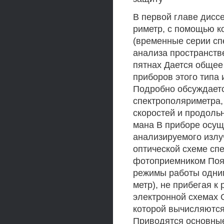
В первой главе дисс
риметр, с помощью к
(временные серии сп
анализа пространств
пятнах Дается общее
приборов этого типа
Подробно обсуждаетс
спектрополяриметра,
скоростей и продоль
мана В приборе осущ
анализируемого излуч
оптической схеме спе
фотоприемником Поя
режимы работы одним
метр), не прибегая к
электронной схемах 
которой вычисляются
Приводятся основны