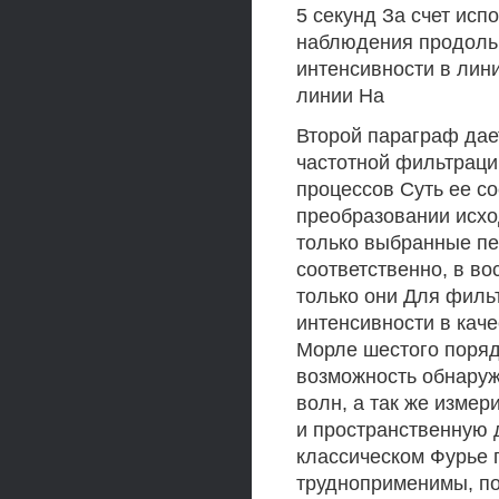
5 секунд За счет ис
наблюдения продольн
интенсивности в лини
линии На
Второй параграф дае
частотной фильтраци
процессов Суть ее со
преобразовании исхо
только выбранные пе
соответственно, в во
только они Для филь
интенсивности в кач
Морле шестого поряд
возможность обнаруж
волн, а так же измер
и пространственную 
классическом Фурье 
трудноприменимы, по