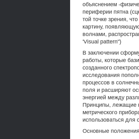
объяснением -физиче
периферии пятна (сце
той точке зрения, ч
картину, появляющую
волнами, распростра
'Visual pattern")
В заключении сформ
работы, которые баз
созданного спектроп
исследования пополн
процессов в солнечн
поля и расширяют ос
энергией между раз
Принципы, лежащие в
метрического прибора
использоваться для 
Основные положения