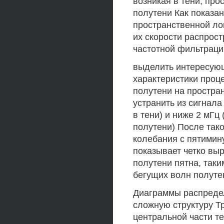
возникая в тени, пр
полутени Как показа
пространственной ло
их скорости распрос
частотной фильтрац
выделить интересующ
характеристики проц
полутени на простра
устранить из сигнал
в тени) и ниже 2 мГ
полутени) После так
колебания с пятими
показывает четко вы
полутени пятна, таки
бегущих волн полуте
Диаграммы распреде
сложную структуру Т
центральной части те