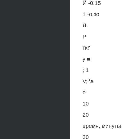
Й -0.15
1 -о.зо
Л-
Р
тк!'
у ■
; 1
V; \а
о
10
20
время, минуты
30