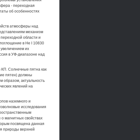
проблемы установления
сфера - переходная
таты об особенностях
ойств атмосферы над
редставлениям механизм
 переходной области и
 поглощение в Не I 10830
 увеличением их
ссия в УФ-диапазоне над
в КП. Солнечные пятна как
ние пятен) должны
им образом, актуальность
ческих явлений на
опов наземного и
оговолновые исследования
пространственным
 о магнитных свойствах
оторым посвящена данная
ия природы верхней