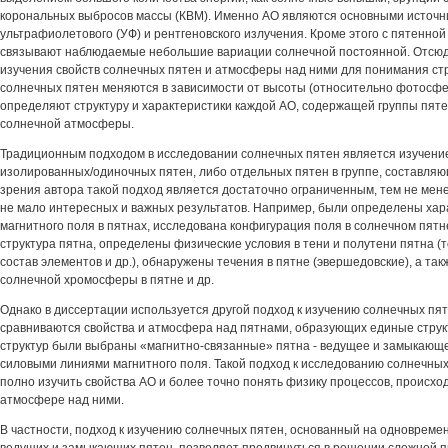
корональных выбросов массы (КВМ). Именно АО являются основными источн
ультрафиолетового (УФ) и рентгеновского излучения. Кроме этого с пятенно
связывают наблюдаемые небольшие вариации солнечной постоянной. Отсюд
изучения свойств солнечных пятен и атмосферы над ними для понимания ст
солнечных пятен меняются в зависимости от высоты (относительно фотосфе
определяют структуру и характеристики каждой АО, содержащей группы пяте
солнечной атмосферы.
Традиционным подходом в исследовании солнечных пятен является изучение
изолированных/одиночных пятен, либо отдельных пятен в группе, составляющ
зрения автора такой подход является достаточно ограниченным, тем не мене
не мало интересных и важных результатов. Например, были определены ха
магнитного поля в пятнах, исследована конфигурация поля в солнечном пятн
структура пятна, определены физические условия в тени и полутени пятна (
состав элементов и др.), обнаружены течения в пятне (эвершедовские), а та
солнечной хромосферы в пятне и др.
Однако в диссертации используется другой подход к изучению солнечных пя
сравниваются свойства и атмосфера над пятнами, образующих единые структ
структур были выбраны «магнитно-связанные» пятна - ведущее и замыкающ
силовыми линиями магнитного поля. Такой подход к исследованию солнечны
полно изучить свойства АО и более точно понять физику процессов, происход
атмосфере над ними.
В частности, подход к изучению солнечных пятен, основанный на одноврем