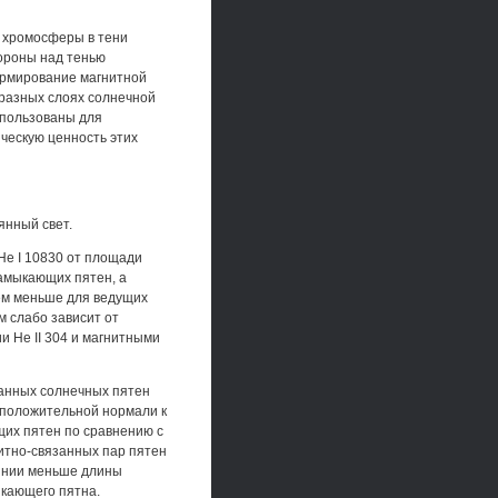
 хромосферы в тени
короны над тенью
ормирование магнитной
 разных слоях солнечной
спользованы для
ческую ценность этих
янный свет.
Не I 10830 от площади
замыкающих пятен, а
нем меньше для ведущих
м слабо зависит от
и Не II 304 и магнитными
занных солнечных пятен
 положительной нормали к
щих пятен по сравнению с
итно-связанных пар пятен
линии меньше длины
ыкающего пятна.