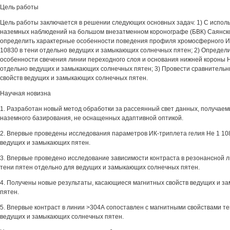
Цель работы
Цель работы заключается в решении следующих основных задач: 1) С испол
наземных наблюдений на большом внезатменном коронографе (БВК) Саянск
определить характерные особенности поведения профиля хромосферного ИК
10830 в тени отдельно ведущих и замыкающих солнечных пятен; 2) Определ
особенности свечения линии переходного слоя и основания нижней короны Не
отдельно ведущих и замыкающих солнечных пятен; 3) Провести сравнитель
свойств ведущих и замыкающих солнечных пятен.
Научная новизна
1. Разработан новый метод обработки за рассеянный свет данных, получаем
наземного базирования, не оснащенных адаптивной оптикой.
2. Впервые проведены исследования параметров ИК-триплета гелия Не 1 10
ведущих и замыкающих пятен.
3. Впервые проведено исследование зависимости контраста в резонансной 
тени пятен отдельно для ведущих и замыкающих солнечных пятен.
4. Получены новые результаты, касающиеся магнитных свойств ведущих и 
пятен.
5. Впервые контраст в линии >304А сопоставлен с магнитными свойствами т
ведущих и замыкающих солнечных пятен.