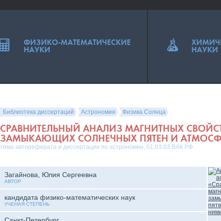
ФИЗИКО-МАТЕМАТИЧЕСКИЕ
ХИМИЧ
НАУКИ
НАУКИ
Библиотека диссертаций
Астрономия
Физика Солнца
СРАВНИТЕЛЬНЫЙ АНАЛИЗ МАГНИТНЫХ СВОЙС
ЗАМЫКАЮЩИХ СОЛНЕЧНЫХ ПЯТЕН И АТМОСФ
тема автореферата и диссертации по астрономии, 01.03.03 ВАК РФ
Загайнова, Юлия Сергеевна
АВТОР
кандидата физико-математических наук
УЧЕНАЯ СТЕПЕНЬ
Санкт-Петербург