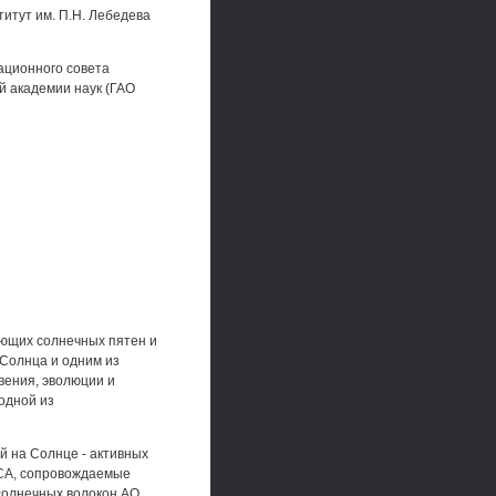
итут им. П.Н. Лебедева
тационного совета
й академии наук (ГАО
ющих солнечных пятен и
Солнца и одним из
вения, эволюции и
одной из
 на Солнце - активных
 СА, сопровождаемые
солнечных волокон АО,