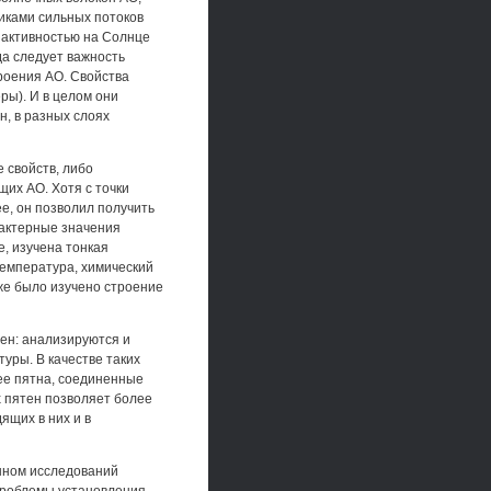
иками сильных потоков
й активностью на Солнце
а следует важность
роения АО. Свойства
ры). И в целом они
н, в разных слоях
 свойств, либо
их АО. Хотя с точки
е, он позволил получить
рактерные значения
е, изучена тонкая
температура, химический
кже было изучено строение
тен: анализируются и
уры. В качестве таких
ее пятна, соединенные
х пятен позволяет более
ящих в них и в
енном исследований