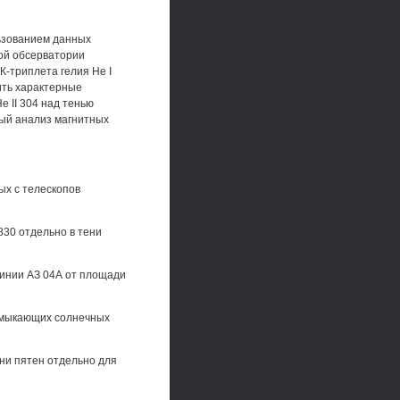
ьзованием данных
ой обсерватории
-триплета гелия Не I
ить характерные
 II 304 над тенью
ный анализ магнитных
ых с телескопов
830 отдельно в тени
линии АЗ 04А от площади
замыкающих солнечных
ени пятен отдельно для