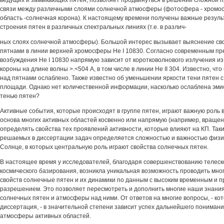
ведущих и замыкающих пятен, позволяет продвинуться в решении сложной 
связи между различными слоями солнечной атмосферы (фотосфера - хромо
область -солнечная корона). К настоящему времени получены важные резуль
строения пятен в различных спектральных линиях (т.е. в различ-
ных слоях солнечной атмосферы). Большой интерес вызывает выяснение св
пятнами в линии верхней хромосферы Не I 10830. Согласно современным п
возбуждения Не I 10830 напрямую зависит от коротковолнового излучения из
короны на длине волны >.<504 А, в том числе в линии Не II 304. Известно, что
над пятнами ослаблено. Также известно об уменьшении яркости тени пятен с
площади. Однако нет количественной информации, насколько ослаблена эми
тенью пятен?
Активные события, которые происходят в группе пятен, играют важную роль 
основа многих активных областей косвенно или напрямую (например, враще
определять свойства тех проявлений активности, которые влияют на КП. Так
решаемых в диссертации задач определяется сложностью и важностью физи
Солнце, в которых центральную роль играют свойства солнечных пятен.
В настоящее время у исследователей, благодаря совершенствованию телеск
космического базирования, возникла уникальная возможность проводить мн
свойств солнечные пятен и их динамики по данным с высоким временным и 
разрешением. Это позволяет пересмотреть и дополнить многие наши знания
солнечных пятен и атмосферы над ними. От ответов на многие вопросы, - к
диссертация, - в значительной степени зависит успех дальнейшего пониман
атмосферы активных областей.