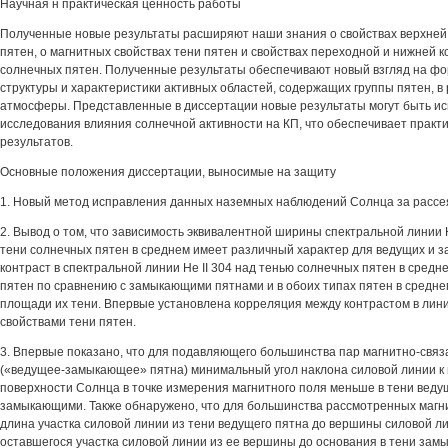
Научная н практическая ценность работы
Полученные новые результаты расширяют наши знания о свойствах верхней
пятен, о магнитных свойствах тени пятен и свойствах переходной и нижней 
солнечных пятен. Полученные результаты обеспечивают новый взгляд на ф
структуры и характеристики активных областей, содержащих группы пятен, в
атмосферы. Представленные в диссертации новые результаты могут быть и
исследования влияния солнечной активности на КП, что обеспечивает практи
результатов.
Основные положения диссертации, выносимые на защиту
1. Новый метод исправления данных наземных наблюдений Солнца за рассе
2. Вывод о том, что зависимость эквивалентной ширины спектральной линии 
тени солнечных пятен в среднем имеет различный характер для ведущих и 
контраст в спектральной линии Не II 304 над тенью солнечных пятен в сред
пятен по сравнению с замыкающими пятнами и в обоих типах пятен в средне
площади их тени. Впервые установлена корреляция между контрастом в лини
свойствами тени пятен.
3. Впервые показано, что для подавляющего большинства пар магнитно-свя
(«ведущее-замыкающее» пятна) минимальный угол наклона силовой линии к
поверхности Солнца в точке измерения магнитного поля меньше в тени веду
замыкающими. Также обнаружено, что для большинства рассмотренных магн
длина участка силовой линии из тени ведущего пятна до вершины силовой 
оставшегося участка силовой линии из ее вершины до основания в тени зам