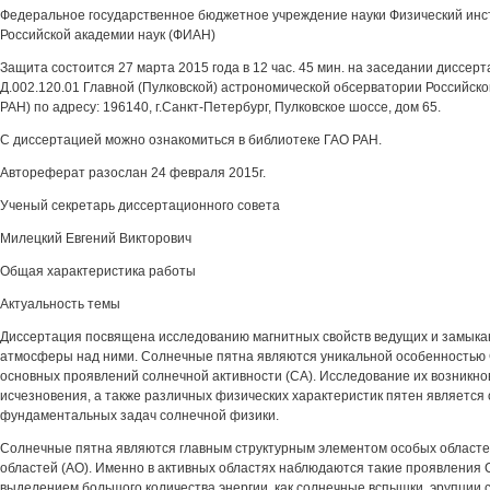
Федеральное государственное бюджетное учреждение науки Физический инст
Российской академии наук (ФИАН)
Защита состоится 27 марта 2015 года в 12 час. 45 мин. на заседании диссер
Д.002.120.01 Главной (Пулковской) астрономической обсерватории Российско
РАН) по адресу: 196140, г.Санкт-Петербург, Пулковское шоссе, дом 65.
С диссертацией можно ознакомиться в библиотеке ГАО РАН.
Автореферат разослан 24 февраля 2015г.
Ученый секретарь диссертационного совета
Милецкий Евгений Викторович
Общая характеристика работы
Актуальность темы
Диссертация посвящена исследованию магнитных свойств ведущих и замыка
атмосферы над ними. Солнечные пятна являются уникальной особенностью 
основных проявлений солнечной активности (СА). Исследование их возникно
исчезновения, а также различных физических характеристик пятен является 
фундаментальных задач солнечной физики.
Солнечные пятна являются главным структурным элементом особых областей
областей (АО). Именно в активных областях наблюдаются такие проявления
выделением большого количества энергии, как солнечные вспышки, эрупции 