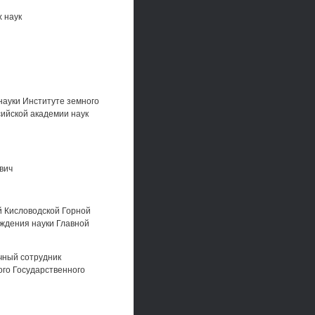
 наук
ауки Институте земного
ийской академии наук
вич
й Кисловодской Горной
ждения науки Главной
чный сотрудник
ого Государственного