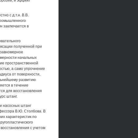
ррозии, и эффект
тно с д.т.н. В.В.
промышленного
н заключается в
овательного
иксации полученной при
 равномерное
омерности начальных
ение пространственной
остью, а само упрочнение
адиуса от поверхности,
альнейшему развитию
яется в течение
тся для восстановления
урс штанг.
и насосных штанг
фессора В.Ю. Столбова. В
их характеристик по
ругопластического
восстановления с учетом