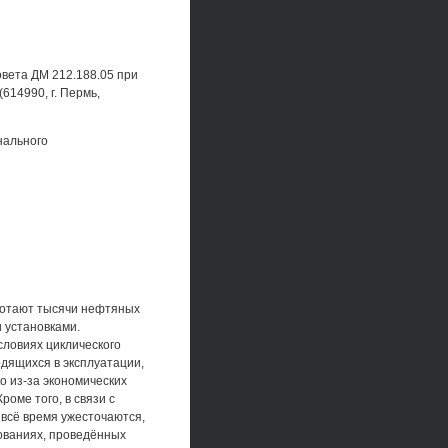
овета ДМ 212.188.05 при
14990, г. Пермь,
нального
ботают тысячи нефтяных
 установками.
словиях циклического
одящихся в эксплуатации,
о из-за экономических
оме того, в связи с
всё время ужесточаются,
ованиях, проведённых