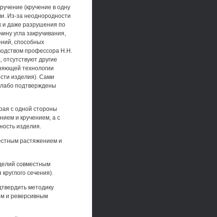
учение (кручение в одну
ми. Из-за неоднородности
к и даже разрушения по
чину угла закручивания,
ений, способных
водством профессора H.H.
 отсутствуют другие
няющей технологии
сти изделия). Сами
 слабо подтверждены
орая с одной стороны
ием и кручением, а с
ность изделия.
естным растяжением и
зделий совместным
круглого сечения).
дтвердить методику
ем и реверсивным