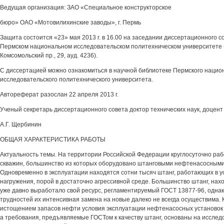
Ведущая организация: ЗАО «Специальное конструкторское
бюро» ОАО «Мотовилихинские заводы», г. Пермь
Защита состоится «23» мая 2013 г. в 16.00 на заседании диссертационного с
Пермском национальном исследовательском политехническом университете (6
Комсомольский пр., 29, ауд. 4236).
С диссертацией можно ознакомиться в научной библиотеке Пермского нацио
исследовательского политехнического университета.
Автореферат разослан 22 апреля 2013 г.
Ученый секретарь диссертационного совета доктор технических наук, доцент
А.Г. Щербинин
ОБЩАЯ ХАРАКТЕРИСТИКА РАБОТЫ
Актуальность темы. На территории Российской Федерации круглосуточно ра
скважин, большинство из которых оборудовано штанговыми нефтенасосными
Одновременно в эксплуатации находятся сотни тысяч штанг, работающих в у
нагружения, порой в достаточно агрессивной среде. Большинство штанг, нах
уже давно выработало свой ресурс, регламентируемый ГОСТ 13877-96, однак
трудностей их интенсивная замена на новые далеко не всегда осуществима. Кр
истощением запасов нефти условия эксплуатации нефтенасосных установок 
а требования, предъявляемые ГОСТом к качеству штанг, основаны на исслед