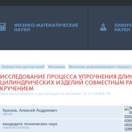
ФИЗИКО-МАТЕМАТИЧЕСКИЕ
ХИМИЧ
НАУКИ
НАУКИ
Библиотека диссертаций
Механика
Механика деформируемого твердого
ИССЛЕДОВАНИЕ ПРОЦЕССА УПРОЧНЕНИЯ ДЛ
ЦИЛИНДРИЧЕСКИХ ИЗДЕЛИЙ СОВМЕСТНЫМ Р
КРУЧЕНИЕМ
тема автореферата и диссертации по механике, 01.02.04 ВАК РФ
Крюков, Алексей Андреевич
АВТОР
кандидата технических наук
УЧЕНАЯ СТЕПЕНЬ