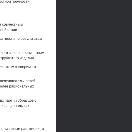
остной прочности
я совместным
ной стали.
ватности по результатам
глого сечения совместным
трубчатого изделия.
ультатам экспериментов
последовательностей
более рациональных
их партий образцов с
ли рациональных
 совместным растяжением