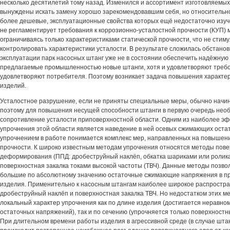
несколько десятилетий тому назад. Изменился и ассортимент изготовляемых
вынуждены искать замену хорошо зарекомендовавшим себя, но относительно
более дешевые, эксплуатационные свойства которых ещё недостаточно изуч
не регламентирует требования к коррозионно-усталостной прочности (КУП) 
ограничиваясь только характеристиками статической прочности, что не стим
контролировать характеристики усталости. В результате сложилась обстанов
эксплуатации парк насосных штанг уже не в состоянии обеспечить надёжную
предлагаемые промышленностью новые штанги, хотя и удовлетворяют требо
удовлетворяют потребителя. Поэтому возникает задача повышения характе
изделий.
Усталостное разрушение, если не приняты специальные меры, обычно начин
поэтому для повышения несущей способности штанги в первую очередь нео
сопротивление усталости приповерхностной области. Одним из наиболее э
упрочнения этой области является наведение в ней осевых сжимающих оста
упрочнением в работе понимается комплекс мер, направленных на повышен
прочности. К широко известным методам упрочнения относятся методы пове
деформирования (ППД: дробеструйный наклёп, обкатка шариками или роликам
поверхностная закалка токами высокой частоты (ТВЧ). Данные методы позво
большие по абсолютному значению остаточные сжимающие напряжения в п
изделия. Применительно к насосным штангам наиболее широкое распростр
дробеструйный наклёп и поверхностная закалка ТВЧ. Но недостатком этих м
локальный характер упрочнения как по длине изделия (достигается неравн
остаточных напряжений), так и по сечению (упрочняется только поверхностн
При длительном времени работы изделия в агрессивной среде (в случае штанг