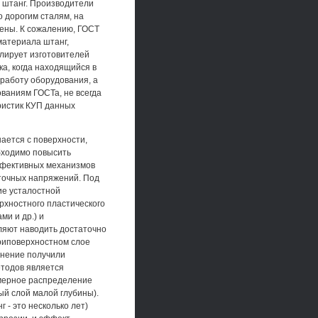
 штанг. Производители
 дорогим сталям, на
ены. К сожалению, ГОСТ
материала штанг,
улирует изготовителей
ка, когда находящийся в
 работу оборудования, а
ваниям ГОСТа, не всегда
ристик КУП данных
ается с поверхности,
бходимо повысить
ффективных механизмов
точных напряжений. Под
ие усталостной
рхностного пластического
и и др.) и
ляют наводить достаточно
риповерхностном слое
анение получили
етодов является
омерное распределение
ый слой малой глубины).
 - это несколько лет)