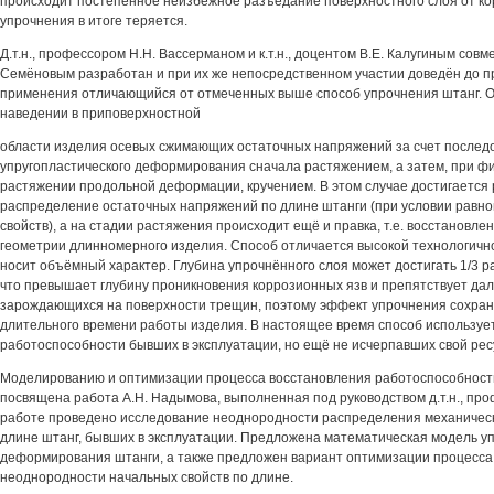
происходит постепенное неизбежное разъедание поверхностного слоя от ко
упрочнения в итоге теряется.
Д.т.н., профессором H.H. Вассерманом и к.т.н., доцентом В.Е. Калугиным совмес
Семёновым разработан и при их же непосредственном участии доведён до 
применения отличающийся от отмеченных выше способ упрочнения штанг. О
наведении в приповерхностной
области изделия осевых сжимающих остаточных напряжений за счет послед
упругопластического деформирования сначала растяжением, а затем, при ф
растяжении продольной деформации, кручением. В этом случае достигается
распределение остаточных напряжений по длине штанги (при условии равн
свойств), а на стадии растяжения происходит ещё и правка, т.е. восстановл
геометрии длинномерного изделия. Способ отличается высокой технологичн
носит объёмный характер. Глубина упрочнённого слоя может достигать 1/3 р
что превышает глубину проникновения коррозионных язв и препятствует д
зарождающихся на поверхности трещин, поэтому эффект упрочнения сохран
длительного времени работы изделия. В настоящее время способ используе
работоспособности бывших в эксплуатации, но ещё не исчерпавших свой рес
Моделированию и оптимизации процесса восстановления работоспособност
посвящена работа А.Н. Надымова, выполненная под руководством д.т.н., про
работе проведено исследование неоднородности распределения механическ
длине штанг, бывших в эксплуатации. Предложена математическая модель уп
деформирования штанги, а также предложен вариант оптимизации процесса 
неоднородности начальных свойств по длине.