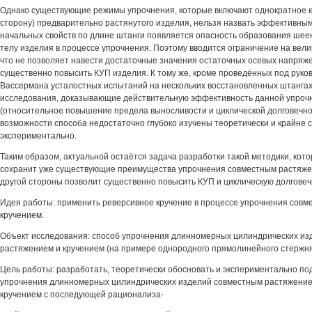
Однако существующие режимы упрочнения, которые включают однократное кр
сторону) предварительно растянутого изделия, нельзя назвать эффективны
начальных свойств по длине штанги появляется опасность образования шее
телу изделия в процессе упрочнения. Поэтому вводится ограничение на вели
что не позволяет навести достаточные значения остаточных осевых напряж
существенно повысить КУП изделия. К тому же, кроме проведённых под руко
Вассермана усталостных испытаний на нескольких восстановленных штангах,
исследования, доказывающие действительную эффективность данной упроч
(относительное повышение предела выносливости и циклической долговечно
возможности способа недостаточно глубоко изучены теоретически и крайне
экспериментально.
Таким образом, актуальной остаётся задача разработки такой методики, кот
сохранит уже существующие преимущества упрочнения совместным растяжен
другой стороны позволит существенно повысить КУП и циклическую долговеч
Идея работы: применить реверсивное кручение в процессе упрочнения совм
кручением.
Объект исследования: способ упрочнения длинномерных цилиндрических и
растяжением и кручением (на примере однородного прямолинейного стержня 
Цель работы: разработать, теоретически обосновать и экспериментально по
упрочнения длинномерных цилиндрических изделий совместным растяжени
кручением с последующей рационализа-