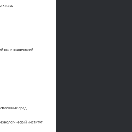
их наук
ий политехнический
и сплошных сред
технологический институт