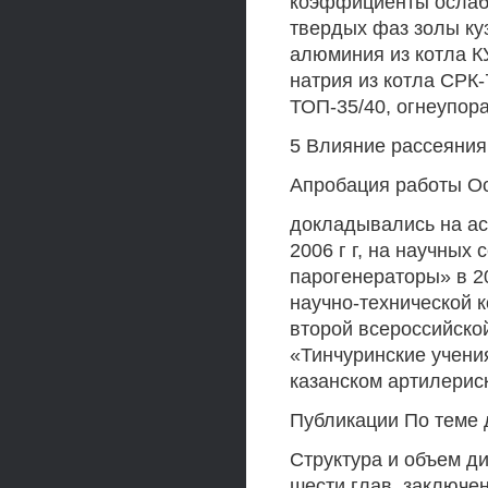
коэффициенты ослаб
твердых фаз золы куз
алюминия из котла КУ
натрия из котла СРК-
ТОП-35/40, огнеупор
5 Влияние рассеяния
Апробация работы О
докладывались на ас
2006 г г, на научных
парогенераторы» в 20
научно-технической к
второй всероссийск
«Тинчуринские учения
казанском артилерис
Публикации По теме 
Структура и объем ди
шести глав, заключе