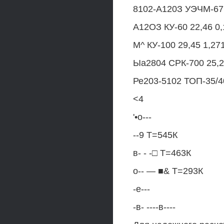
8102-А120З УЭЧМ-67 1
А12ОЗ КУ-60 22,46 0,1
М^ КУ-100 29,45 1,271
Ыа2804 СРК-700 25,22
Ре203-5102 ТОП-35/40
<4
'•о---
--9 Т=545К
в- - -□ Т=463К
о-- — ■& Т=293К
-е---
-в- ----в----