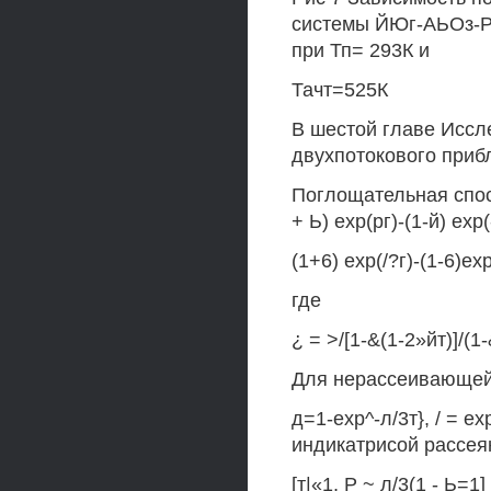
системы ЙЮг-АЬОз-Р
при Тп= 293К и
Тачт=525К
В шестой главе Иссл
двухпотокового приб
Поглощательная спос
+ Ь) ехр(рг)-(1-й) ехр(-
(1+6) ехр(/?г)-(1-6)ехр
где
¿ = >/[1-&(1-2»йт)]/(1-
Для нерассеивающей с
д=1-ехр^-л/3т}, / = е
индикатрисой рассея
[т|«1, Р ~ л/3(1 - Ь=1]