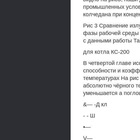
промышленных услови
колчедана при концен
Рис 3 Сравнение изл
фазы рабочей среды 
с данными работы Т
для котла КС-200
В четвертой главе и
способности и коэфф
температурах На рис 
абсолютно чёрного 
уменьшается а погло
&— -Д кл
- - Ш
•—
V—