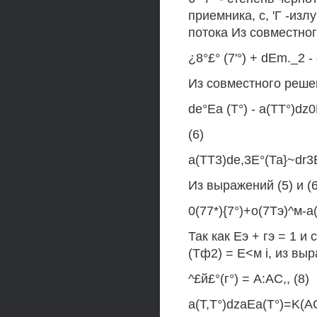
приемника, с, 'Г -из
потока Из совместног
¿8°£° (7'°) + dEm._2 -
Из совместного решен
de°Ea (Т°) - a(TT°)dz
(6)
a(TT3)de,3E°(Та}~dr3
Из выражений (5) и (
0(77*){7°)+о(7Тэ)^м-a
Так как Еэ + гэ = 1 и
(Тф2) = Е<м i, из выр
^£й£°(г°) = А:АС,, (8)
a(T,T°)dzaEa(T°)=K(AC