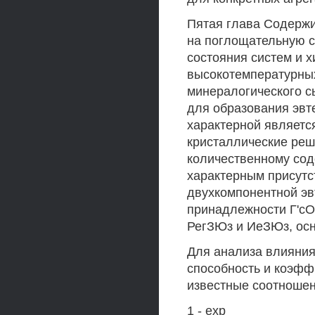
Пятая глава Содержи
на поглощательную с
состояния систем и х
высокотемпературных
минералогического с
для образования эвт
характерной является
кристаллические реш
количественному сод
характерным присутс
двухкомпонентной эв
принадлежности Г'сО
РегЗЮз и ИеЗЮз, осн
Для анализа влияния
способность и коэфф
известные соотноше
1 - ехр