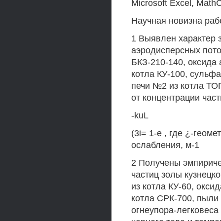
Microsoft Excel, MathC
Научная новизна ра
1 Выявлен характер 
аэродисперсных поток
БКЗ-210-140, оксида 
котла КУ-100, сульфа
печи №2 из котла ТО
от концентрации части
-kuL
(3i= 1-е , где ¿-гео
ослабления, м-1
2 Получены эмпирич
частиц золы кузнецко
из котла КУ-60, окси
котла СРК-700, пыли 
огнеупора-легковеса