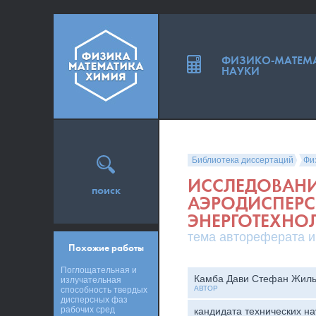
ФИЗИКО-МАТЕМ
НАУКИ
Библиотека диссертаций
Фи
ИССЛЕДОВАНИ
поиск
АЭРОДИСПЕРС
ЭНЕРГОТЕХНО
тема автореферата и
Похожие работы
Поглощательная и
Камба Дави Стефан Жил
излучательная
АВТОР
способность твердых
дисперсных фаз
рабочих сред
кандидата технических на