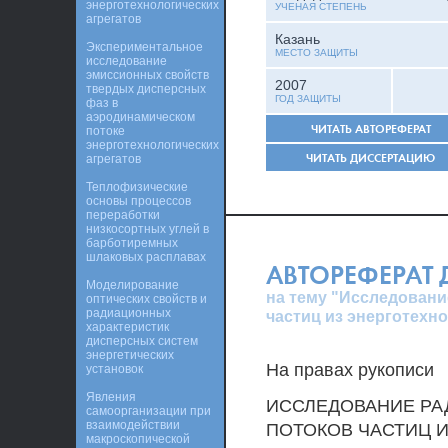
энерготехнологических
УЧЕНАЯ СТЕПЕНЬ
агрегатов
Казань
Экспериментальное
МЕСТО ЗАЩИТЫ
исследование
эмиссионных свойств
2007
твердых дисперсных
ГОД ЗАЩИТЫ
фаз в
аэродинамическом
ЧИТАТЬ АВТОРЕФЕРАТ
потоке
энерготехнологических
ЧИТАТЬ ДИССЕРТАЦИЮ
агрегатов
Теплофизические
основы процессов
переработки
низкосортных углей в
барботиремных
шлаковых расплавах
АВТОРЕФЕРАТ
Моделирование
на тему "Исследован
оптических свойств и
радиационных
частиц из энерготехно
характеристик
дисперсных систем
энергетических
На правах рукописи
установок
Явления
ИССЛЕДОВАНИЕ Р
самоорганизации при
взаимодействии
ПОТОКОВ ЧАСТИЦ 
макроскопической