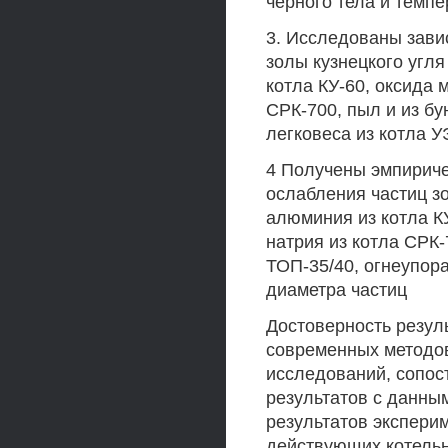
черного тела и темпер
3. Исследованы зави
золы кузнецкого угля
котла КУ-60, оксида 
СРК-700, пыл и из бу
легковеса из котла У
4 Получены эмпирич
ослабления частиц зо
алюминия из котла КУ
натрия из котла СРК-
ТОП-35/40, огнеупора
диаметра частиц
Достоверность резул
современных методов
исследований, сопо
результатов с данны
результатов экспери
действующих котельн