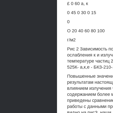
£ 0 60 а, к
0 45 0 30 0 15
0
О 20 40 60 80 100
г/м2
Рис 2 Зависимость п
ослабления к и излуч
температуре частиц 
525К- а,к,е - БКЗ-210
Повышенные значения
результатам настоящ
влиянием излучения 
содержанием более м
приведены сравнение
работы с данными п
видно на рисЗ, наши