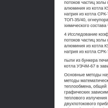
потоков частиц золы 
алюминия из котла КУ
натрия из котла СРК-
ТОП-35/40, огнеупора
химического состава 
4 Исследование коэ
потоков частиц золы 
алюминия из котла КУ
натрия из котла СРК-
пыли из бункера печи
котла УЭЧМ-67 в зав
Основные методы на
методы математическ
теплообмена, общей 
графических зависим
теплового излучения
двухпотокового приб