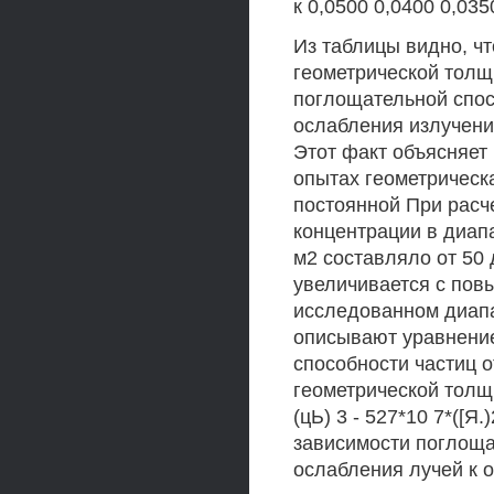
к 0,0500 0,0400 0,035
Из таблицы видно, чт
геометрической толщи
поглощательной спо
ослабления излучени
Этот факт объясняет 
опытах геометричес
постоянной При расч
концентрации в диапа
м2 составляло от 50 
увеличивается с пов
исследованном диапа
описывают уравнение
способности частиц 
геометрической толщ
(цЬ) 3 - 527*10 7*([Я
зависимости поглоща
ослабления лучей к 