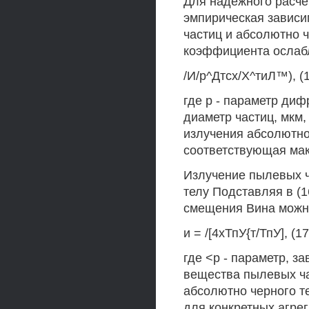
Для надежного расч
эмпирическая зависи
частиц и абсолютно 
коэффициента ослаб
/И/р^Дтсх/Х^тиЛ™), (
где р - параметр диф
диаметр частиц, мкм
излучения абсолютно 
соответствующая мак
Излучение пылевых ч
телу Подставляя в (1
смещения Вина можн
и = /[4хТпУ{т/ТпУ], (17
где <р - параметр, з
вещества пылевых ча
абсолютно черного те
для конкретных агре