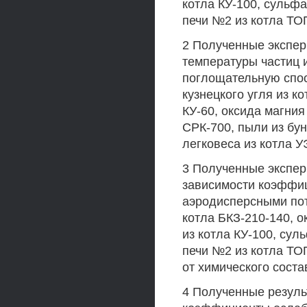
котла КУ-100, сульфа
печи №2 из котла ТО
2 Полученные экспе
температуры частиц 
поглощательную спос
кузнецкого угля из к
КУ-60, оксида магния
СРК-700, пыли из бун
легковеса из котла 
3 Полученные экспе
зависимости коэффи
аэродисперсными пот
котла БКЗ-210-140, о
из котла КУ-100, сул
печи №2 из котла ТО
от химического соста
4 Полученные резуль