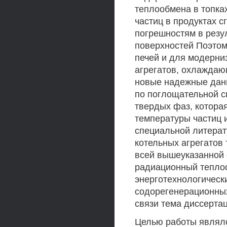
теплообмена в топка
частиц в продуктах с
погрешностям в резу
поверхностей Поэтом
печей и для модерни
агрегатов, охлаждаю
новые надежные данн
по поглощательной с
твердых фаз, которая
температуры частиц и
специальной литерат
котельных агрегатов
всей вышеуказанной 
радиационный теплоо
энерготехнологически
содорегенерационных
связи тема диссерта
Целью работы являл