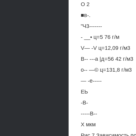
О 2
■в-.
"Ч3-------
- __• ц=5 76 г/м
V— -V ц=12,09 г/м3
В-- ---а |д=56 42 г/м3
о-- —© ц=131,8 г/м3
— -е-----
ЕЬ
-В-
-----В--
X мкм
Рис 7 Зависимость п