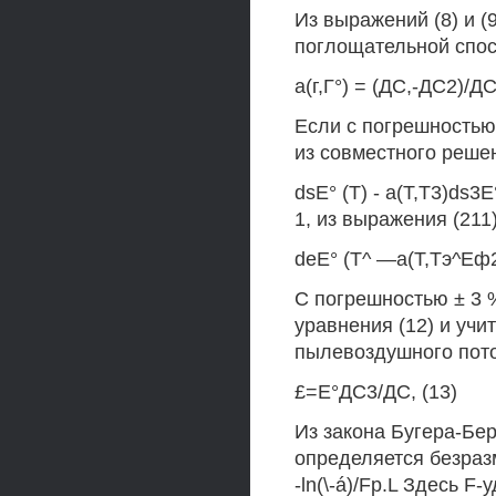
Из выражений (8) и (
поглощательной спос
а(г,Г°) = (ДС,-ДС2)/ДС
Если с погрешностью 
из совместного решен
dsE° (Т) - a(T,T3)ds3E
1, из выражения (211
deE° (Т^ —а(Т,Тэ^Еф
С погрешностью ± 3 
уравнения (12) и учи
пылевоздушного пото
£=Е°ДС3/ДС, (13)
Из закона Бугера-Бер
определяется безраз
-ln(\-á)/Fp.L Здесь F