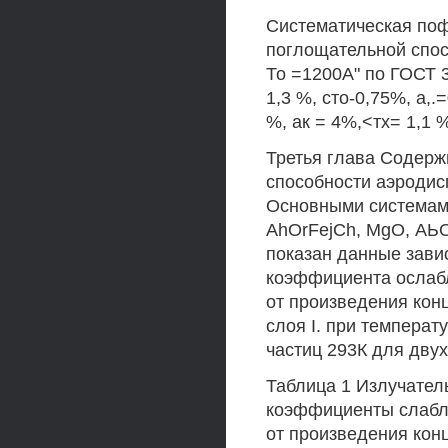
Систематическая по
поглощательной спос
То =1200А" по ГОСТ 3
1,3 %, сто-0,75%, а,.
%, ак = 4%,<тх= 1,1 
Третья глава Содерж
способности аэродис
Основными системам
AhOrFejCh, MgO, АЬОз
показан данные зави
коэффициента ослабл
от произведения кон
слоя I. при температ
частиц 293К для двух
Таблица 1 Излучател
коэффициенты слабле
от произведения кон