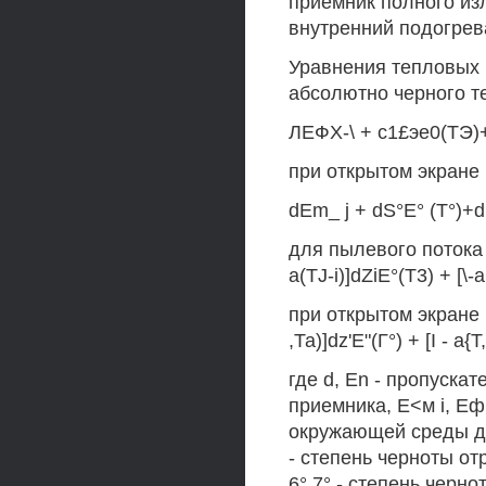
приемник полного изл
внутренний подогрев
Уравнения тепловых 
абсолютно черного те
ЛЕФХ-\ + с1£эе0(ТЭ)
при открытом экране
dEm_ j + dS°E° (Т°)+d
для пылевого потока 
a(TJ-i)]dZiE°(T3) + [\-a
при открытом экране 1
,Та)]dz'E"(Г°) + [I - а
где d, En - пропуска
приемника, Е<м i, Еф
окружающей среды до 
- степень черноты от
6° 7° - степень черно