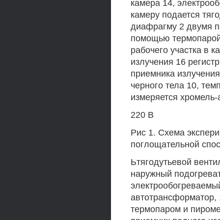
камера 14, электроо
камеру подается тяг
диафрагму 2 двумя п
помощью термопарой
рабочего участка в к
излучения 16 регист
приемника излучения
черного тела 10, те
измеряется хромель
220 В
Рис 1. Схема экспер
поглощательной спос
Ьтягодутьевой венти
наружный подогревате
электрообогреваемый 
автотрансформатор, 
термопаром и пиромет