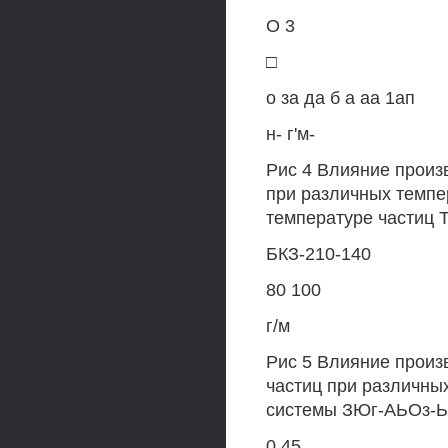
О 3
□
о за да б а аа 1ап
н- г'м-
Рис 4 Влияние произ
при различных темпе
температуре частиц
БКЗ-210-140
80 100
г/м
Рис 5 Влияние произ
частиц при различны
системы ЗЮг-АЬОз-Ь
0 45