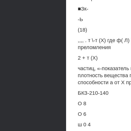
■Зк-
-Ь
(18)
,,,, . т \-т (X) где ф(
преломления
2 + т (X)
частиц, «-показатель
плотность вещества 
способности а от X п
БКЗ-210-140
О 8
О 6
ш 0 4