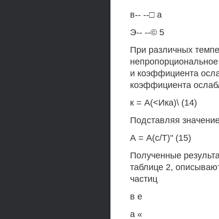
в-- --□ а
Э-- --© 5
При различных темпер
непропорциональное 
и коэффициента осла
коэффициента ослабл
к = А(<Ика)\ (14)
Подставляя значение
А = А(с/Т)" (15)
Полученные результа
таблице 2, описываю
частиц
в е
а «