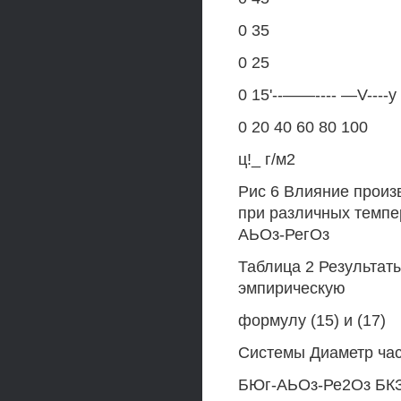
0 35
0 25
0 15'--——---- —V----у
0 20 40 60 80 100
ц!_ г/м2
Рис 6 Влияние произ
при различных темпе
АЬОз-РегОз
Таблица 2 Результаты
эмпирическую
формулу (15) и (17)
Системы Диаметр част
БЮг-АЬОз-Ре2Оз БКЗ-2