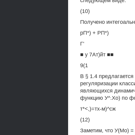
следующем виде:
(10)
Получено интегоальн
рП*) + РП*)
Г'
■ у 7Ат)йт ■■
9(1
В § 1.4 предлагаетс
регуляризации класс
являющихся динамич
функцию У^.Хо) по ф
т*<,)=тх-м)^сж
(12)
Заметим, что У(Мо) = 