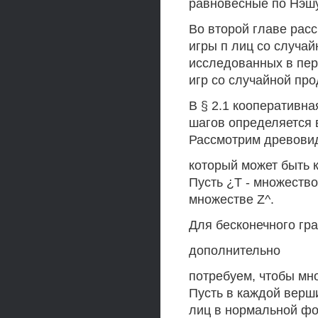
равновесные по Нэшу
Во второй главе рас
игры п лиц со случа
исследованных в пе
игр со случайной пр
В § 2.1 кооперативн
шагов определяется 
Рассмотрим древови
который может быть 
Пусть ¿Т - множеств
множестве Z^.
Для бесконечного гр
дополнительно
потребуем, чтобы мн
Пусть в каждой верш
лиц в нормальной фо