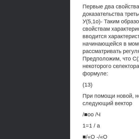
Первые два свойства
доказательства трет
У(5,1о)- Таким образ
свойствам характери
вводится характерис
начинающейся в моме
рассматривать регул
Предположим, что С(
некоторого селектора 
формуле:
(13)
При помощи новой, н
следующий вектор
/■оо /Ч
1=1 / а
■/«О -/«О