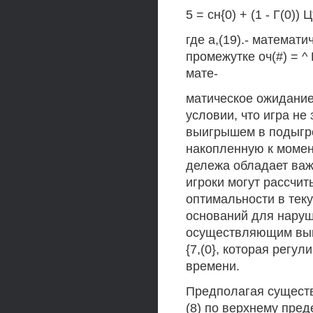
5 = сн{0) + (1 - Г(0)) Ц
где а,(19).- математ
промежутке оч(#) = ^
мате-
матическое ожидание 
условии, что игра не
выигрышем в подыгр
накопленную к момен
дележа обладает важ
игроки могут рассчит
оптимальности в тек
оснований для наруш
осуществляющим вып
{7,(0}, которая регу
времени.
Предполагая существов
(8) по верхнему пре