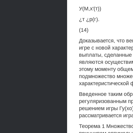
У(М,х'(т))
¿т ¿р(г).
(14)
Доказывается, что ве
игре с новой характе
выплаты, сделанные и
являются осуществим
этому моменту обще
подмножество множес
характеристической 
Введенное таким обр
регуляризованным п
решением игры Гу(хо)
рассматривается игра
Теорема 1 Множество