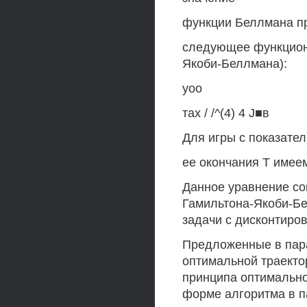
функции Беллмана п
следующее функцион
Якоби-Беллмана):
уоо
тах / /^(4) 4 J■в
Для игры с показате
ее окончания Т имее
Данное уравнение со
Гамильтона-Якоби-Б
задачи с дисконтирова
Предложенные в пара
оптимальной траекто
принципа оптимально
форме алгоритма в па