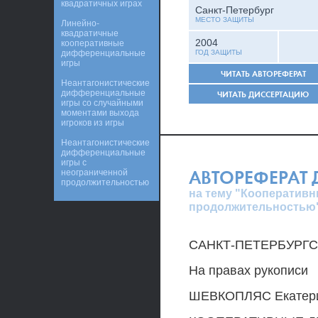
квадратичных играх
Санкт-Петербург
МЕСТО ЗАЩИТЫ
Линейно-
квадратичные
2004
кооперативные
дифференциальные
ГОД ЗАЩИТЫ
игры
ЧИТАТЬ АВТОРЕФЕРАТ
Неантагонистические
дифференциальные
ЧИТАТЬ ДИССЕРТАЦИЮ
игры со случайными
моментами выхода
игроков из игры
Неантагонистические
дифференциальные
игры с
АВТОРЕФЕРАТ
неограниченной
продолжительностью
на тему "Кооператив
продолжительностью
САНКТ-ПЕТЕРБУРГ
На правах рукописи
ШЕВКОПЛЯС Екатери