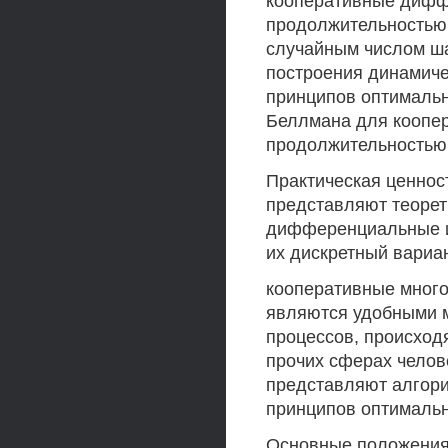
кооперативные дифф
продолжительностью
случайным числом ша
построения динамиче
принципов оптимальн
Беллмана для коопе
продолжительностью
Практическая ценнос
представляют теорет
дифференциальные и
их дискретный вариан
кооперативные много
являются удобными 
процессов, происход
прочих сферах челов
представляют алгори
принципов оптимальн
Основные положения