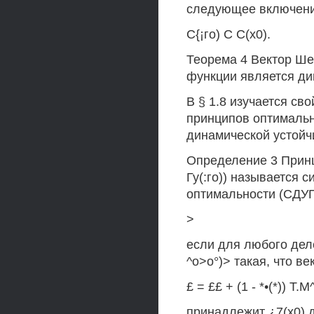
следующее включени
С{¡го) С С(х0).
Теорема 4 Вектор Ше
функции является ди
В § 1.8 изучается св
принципов оптимальн
динамической устойч
Определение 3 Принц
Гу(:го)) называется
оптимальности (СДУ
>
если для любого деле
^о>о°)> такая, что 
£ = ££ + (1 - *•(*)) Т.М^
принадлежит ¿7(х0) 