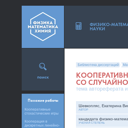
ФИЗИКО-МАТЕМ
НАУКИ
Библиотека диссертаций
Ма
КООПЕРАТИВН
поиск
СО СЛУЧАЙН
тема автореферата и
Похожие работы
Шевкопляс, Екатерина Ви
Кооперативные
АВТОР
стохастические игры
кандидата физико-матема
Кооперация в
УЧЕНАЯ СТЕПЕНЬ
дискретных линейно-