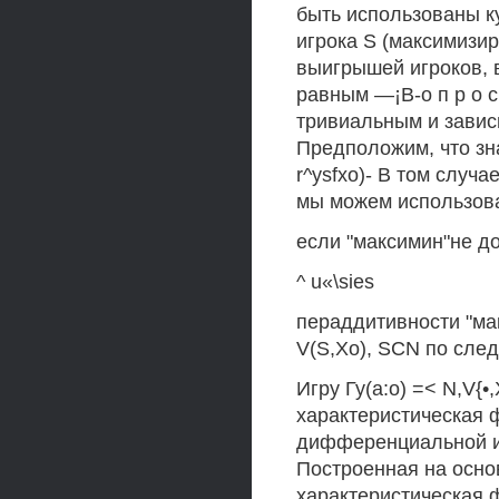
быть использованы к
игрока S (максимизи
выигрышей игроков, 
равным —¡В-о п р о 
тривиальным и завис
Предположим, что зна
r^ysfxo)- В том случае
мы можем использоват
если "максимин"не до
^ u«\sies
пераддитивности "ма
V(S,Xo), SCN по сл
Игру Гу(а:о) =< N,V{•,
характеристическая 
дифференциальной и
Построенная на осно
характеристическая 