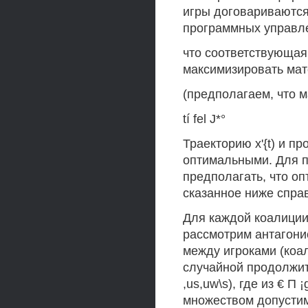
игры договариваются
программных управл
что соответствующая
максимизировать ма
(предполагаем, что м
tí fel J*°
Траекторию x'{t) и п
оптимальными. Для 
предполагать, что о
сказанное ниже спра
Для каждой коалиции 
рассмотрим антагони
между игроками (коал
случайной продолжите
,us,uw\s), где из € П 
множеством допустимы