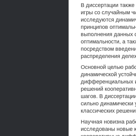
В диссертации также
игры со случайным ч
исследуются динамич
принципов оптимальн
выполнения данных с
оптимальности, а та
посредством введен
распределения дележ
Основной целью рабо
динамической устойч
дифференциальных иг
решений кооперативн
шагов. В диссертаци
сильно динамически 
классических решени
Научная новизна рабо
исследованы новые 