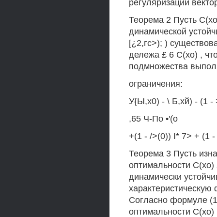
регуляризации векто
Теорема 2 Пусть С(х
динамической устойчи
[¿2,гс>); ) существов
дележа £ 6 С(хо) , ч
подмножества выпо
ограничения:
У{Ы,х0) - \ Б,хй) - (1 
,65 Ч-По •'(о
+(1 - />(0)) I* 7> + (1 -
Теорема 3 Пусть изн
оптимальности С(хо) 
динамически устойчи
характеристическую 
Согласно формуле (1
оптимальности С(хо)