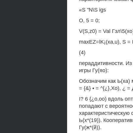
«S "N\S igs
О, 5 = 0;
V(S,z0) = Val Гзл\5(хо
maxEZ=lK¡(xa,u), S = 
(4)
пераддитивности. Из
игры Гу(яо):
Обозначим как Ь(ха) м
= {&} • = ^{¿},Хо), ¿ 
I? 6 {¿о,оо) вдоль оп
попадают с вероятно
характеристическую ф
Ь(х*(19)). Кооперати
Гу(ж*(й)).