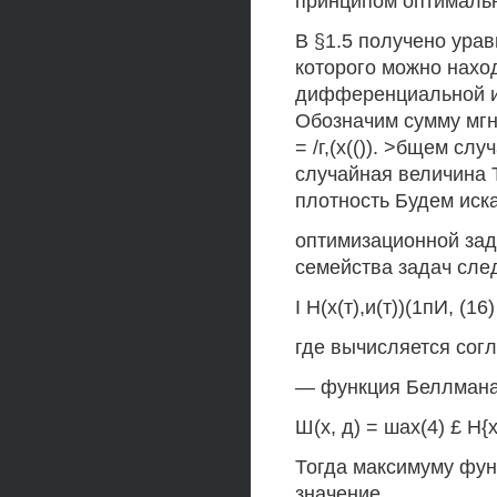
принципом оптимальн
В §1.5 получено ура
которого можно нахо
дифференциальной и
Обозначим сумму мгн
= /г,(х(()). >бщем с
случайная величина 
плотность Будем иск
оптимизационной зада
семейства задач сле
I Н(х(т),и(т))(1пИ, (16)
где вычисляется сог
— функция Беллмана
Ш(х, д) = шах(4) £ Н{х
Тогда максимуму функ
значение