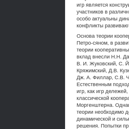
игр является констр
участников в различ
особо актуальны дин
конфликты развивают
Основа теории коопе
Петро-сяном, в разв
теории кооперативны
вклад внесли Н.Н. Да
В. И. Жуковский, С. 
Кряжимский, Д.В. Куз
Дж. А. Филлар, С.В. Ч
Естественным подход
игр, как игр дележей
классической коопер
Моргенштерна. Однак
теории необходимо д
динамической и силь
решения. Попытки п