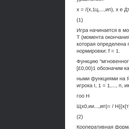
х = /(х,1ц,...,ип), х е 
(1)
Игра начинается в мо
Т (момента окончания
которая определена п
нормировки: f = 1.
Функцию "мгновенного
[£0,00)1 обозначим 
ными функциями на 
игрока I, 1 = 1,..., п, 
гоо Н
Щх0,ии...,ип)= / Н{{х{т
(2)
Кооперативная форма 