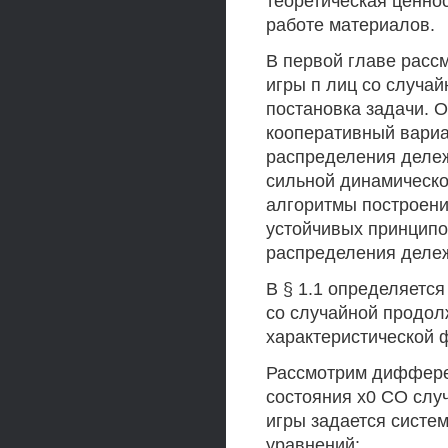
теоретическая ценно
работе материалов.
В первой главе рас
игры п лиц со случа
постановка задачи. 
кооперативный вариа
распределения дележ
сильной динамическо
алгоритмы построени
устойчивых принципо
распределения деле
В § 1.1 определяетс
со случайной продол
характеристической 
Рассмотрим дифферен
состояния х0 СО слу
игры задается сист
уравнений: