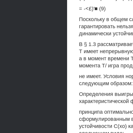
= -<£)'■ (9)
Поскольку в общем с
гарантировать нельз
динамически устойчи
В § 1.3 рассматривае
Т имеет непрерывную
а в момент времени Т
момента Т/ игра про
не имеет. Условия н
следующим образом:
Определения выигры
характеристической 
принципа оптимально
сформулированным в 
устойчивости С(хо) к