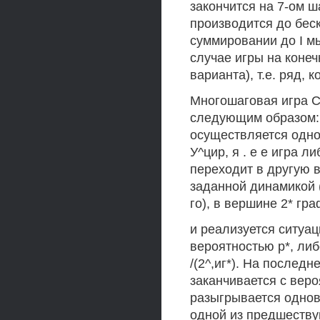
закончится на 7-ом ш
производится до беск
суммировании до I м
случае игры на конеч
варианта), т.е. ряд,
Многошаговая игра С
следующим образом: в
осуществляется однов
У^цир, я . е е игра 
переходит в другую 
заданной динамикой (2
го), в вершине 2* гр
и реализуется ситуа
вероятностью р*, либ
/(2^,иг*). На последн
заканчивается с веро
разыгрывается одновр
одной из предшеству