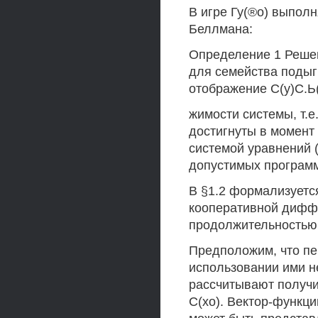
В игре Гу(®о) выпол
Беллмана:
Определение 1 Реше
для семейства подыг
отображение С(у)С.Ь
жимости системы, т.е
достигнуты в момент 
системой уравнений 
допустимых програм
В §1.2 формализуетс
кооперативной диффе
продолжительностью
Предположим, что пе
использовании ими н
рассчитывают получи
С(хо). Вектор-функци