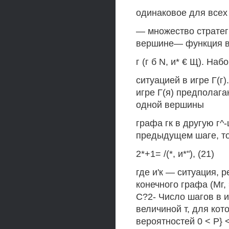
одинаковое для всех
— множество стратегий
вершине— функция в
г (г б N, и* € Щ). Наб
ситуацией в игре Г(
игре Г(я) предполага
одной вершины
графа гк в другую г^
предыдущем шаге, то
2*+1= /(*, и*"), (21)
где и'к — ситуация, р
конечного графа (Мг, 
С?2- Число шагов в 
величиной т, для ко
вероятностей 0 < Р} <