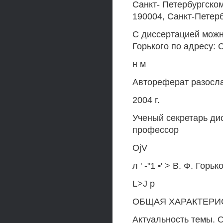
Санкт- Петербургском
190004, Санкт-Петербу
С диссертацией можн
Горького по адресу: С
н м
Автореферат разосл
2004 г.
Ученый секретарь дис
профессор
OjV
л ' -"1 •' > В. Ф. Горь
L>J р
ОБЩАЯ ХАРАКТЕРИ
Актуальность темы. 