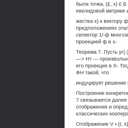
была точка, (£, х) £
евклидовой метрике 
жества х) к вектору 
предположениях эта
селектор 1/-ф много
проекцией ф в х-
Теорема 7. Пусть уг(-)
—> Нт — произвольн
его проекция в Х- То
ФН такой, что
индуцирует решение 
Построение конкретн
7 связывается далее
отображения и опред
классических коопера
Отображение V • (t, 