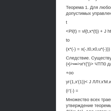
Теорема 1. Для любой
допустимых управлений
t
<Pl(t) = vl{t,x*(t)) + J ht(
to
(x*(-) = x(-,t0,x0,u*(
Следствие. Существуе
(•)>•••>и'т{'))> ЧТП0 
+оо
уг(1,х'(1))< J ЛЛт.х'М.
(г'(-) =
Множество всех траек
утверждение теоремы 