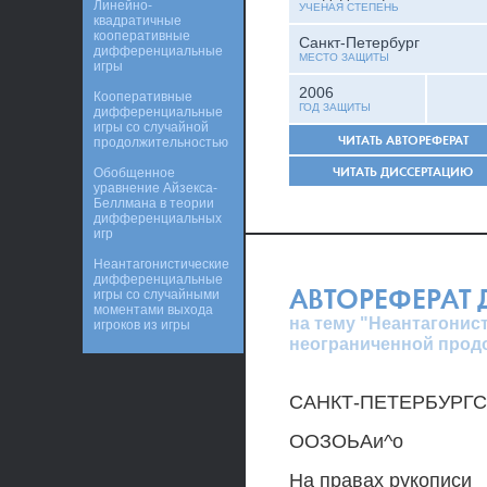
Линейно-
УЧЕНАЯ СТЕПЕНЬ
квадратичные
кооперативные
Санкт-Петербург
дифференциальные
МЕСТО ЗАЩИТЫ
игры
2006
Кооперативные
ГОД ЗАЩИТЫ
дифференциальные
игры со случайной
ЧИТАТЬ АВТОРЕФЕРАТ
продолжительностью
ЧИТАТЬ ДИССЕРТАЦИЮ
Обобщенное
уравнение Айзекса-
Беллмана в теории
дифференциальных
игр
Неантагонистические
дифференциальные
АВТОРЕФЕРАТ
игры со случайными
моментами выхода
на тему "Неантагони
игроков из игры
неограниченной прод
САНКТ-ПЕТЕРБУРГ
ООЗОЬАи^о
На правах рукописи