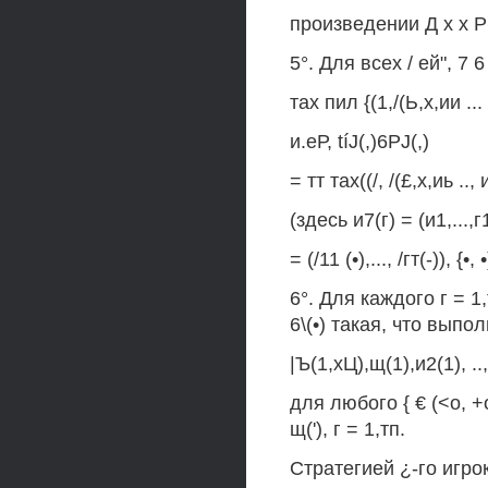
произведении Д х х Рг 
5°. Для всех / ей", 7 6
тах пил {(1,/(Ь,х,ии ... ,
и.еР, tíJ(,)6PJ(,)
= тт тах((/, /(£,х,иь .., и
(здесь и7(г) = (и1,...,г
= (/11 (•),..., /гт(-)),
6°. Для каждого г = 
6\(•) такая, что выпо
|Ъ(1,хЦ),щ(1),и2(1), ..
для любого { € (<о, 
щ('), г = 1,тп.
Стратегией ¿-го игр