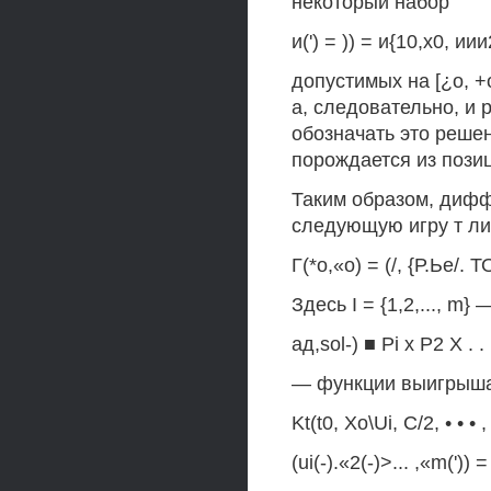
некоторый набор
и(') = )) = и{10,х0, иии
допустимых на [¿о, +
а, следовательно, и 
обозначать это решени
порождается из позиц
Таким образом, дифф
следующую игру т л
Г(*о,«о) = (/, {Р.Ье/. Т
Здесь I = {1,2,..., m}
ад,sol-) ■ Pi х Р2 X . . 
— функции выигрыша
Kt(t0, Xo\Ui, С/2, • • • 
(ui(-).«2(-)>... ,«m(')) 