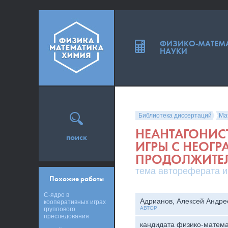
ФИЗИКО-МАТЕМ
НАУКИ
Библиотека диссертаций
Ма
НЕАНТАГОНИС
поиск
ИГРЫ С НЕОГ
ПРОДОЛЖИТЕ
тема автореферата и
Похожие работы
C-ядро в
Адрианов, Алексей Андре
кооперативных играх
АВТОР
группового
преследования
кандидата физико-матема