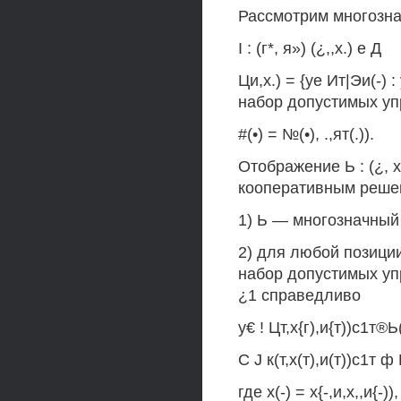
Рассмотрим многозн
I : (г*, я») (¿,,х.) е Д
Ци,х.) = {уе Ит|Эи(-) : 
набор допустимых уп
#(•) = №(•), .,ят(.)).
Отображение Ь : (¿, 
кооперативным решен
1) Ь — многозначный се
2) для любой позиции
набор допустимых упра
¿1 справедливо
у€ ! Цт,х{г),и{т))с1т®Ь
С J к(т,х(т),и(т))с1т ф
где х(-) = х{-,и,х,,и{-