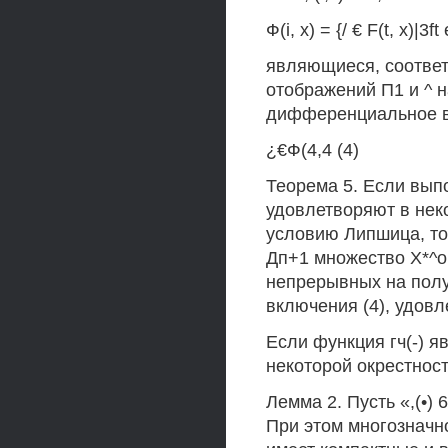
Ф(i, х) = {/ € F(t, х)|3ft 
являющиеся, соответ
отображений П1 и ^ н
дифференциальное 
¿€Ф(4,4 (4)
Теорема 5. Если выпо
удовлетворяют в нек
условию Липшица, то
Дп+1 множество Х*^о
непрерывных на пол
включения (4), удовл
Если функция гч(-) 
некоторой окрестност
Лемма 2. Пусть «,(•) 
При этом многозначн