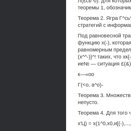
Л(£сь^о). для котор
теоремы 1, обозначим
Теорема 2. Ягра Г^сь
стратегий с информа
Под равновесной трае
функцию х(-), котора
равномерным предел
(х^^-)}^! таких, что хк{
ие№ — ситуация £(&)
к—«оо
Г(<о, а^о)-
Теорема 3. Множеств
непусто.
Теорема 4. Для того 
х'Ц) = х(1^0,х0,и[(-),...,