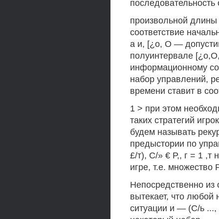
последовательность
произвольной длины /
соответствие начально
а и, [¿о, О — допуст
полуинтервале [¿о,О,
информационному состо
набор управлений, р
времени ставит в соо
1 > при этом необхо
таких стратегий игрок
будем называть реку
предыстории по управ
£/т), С/» € Р,, г = 1
игре, т.е. множество Р
Непосредственно из о
вытекает, что любой 
ситуации и — (С/ь ...