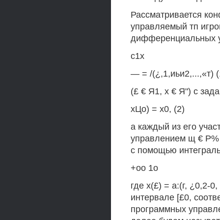
Рассматривается кон
управляемый тп игрок
дифференциальных 
с1х
— = /(¿,1,иьи2,...,«т) (
(£ € Я1, х € Я") с з
хЦо) = х0, (2)
а каждый из его участн
управлением щ € Р% 6
с помощью интеграл
+оо 1о
где х(£) = а:(г, ¿0,2-0
интервале [£0, соот
программных управлени