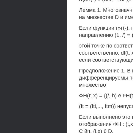
Лемма 1. Многознач
на множестве D и им
Если функции г»г(-), 
направлению (1, /) = (1
этой точке по соотв
соответственно, dt(t, х, 
если соответствующи
Предположение 1. В ка
дифференцируемы по л
множество
ФН(г, х) = {(/, h) е FH(t,
(ft = (fti,..., ftm)) непус
Если выполнено это 
отображения ФН : (t,x) 
С йп, (i,x) 6 D,