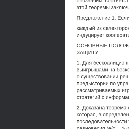
обозначим, соответст
этой теоремы заключ
Предложение 1. Если v
каждый из селекторо
индуцирует кооперат
ОСНОВНЫЕ ПОЛОЖ
ЗАЩИТУ
1. Для бескоалицион
выигрышами на беско
о существовании реш
предыстории по упра
рассматриваемых игр
стратегий с информац
2. Доказана теорема
которая, в определе
последовательности 
равновесия (е/с —> 0