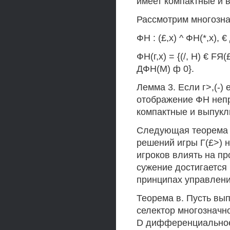
имеет компактные и 
Рассмотрим многозн
ФН : (£,х) ^ ФН(*,х), €
ФН(г,х) = {(/, Н) € FЯ(
ДФН(М) ф 0}.
Лемма 3. Если г>,(-) 
отображение ФН непр
компактные и выпукл
Следующая теорема 
решений игры Г(£>) 
игроков влиять на пр
сужение достигается
принципах управлени
Теорема в. Пусть вы
селектор многозначно
D дифференциально