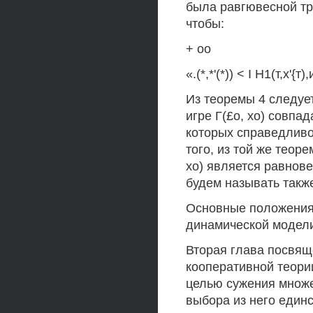
была равгювесной тра
чтобы:
+ оо
«.(*,*'(*)) < I Н1(т,х'{т
Из теоремы 4 следует
игре Г(£о, хо) совпад
которых справедливо
того, из той же теоре
хо) является равнове
будем называть такж
Основные положения
динамической модели
Вторая глава посвящ
кооперативной теор
целью сужения множе
выбора из него един