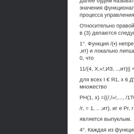
далее будем называт
значения функционал
процесса управления 
Относительно правой
в (3) делаются след
1°. Функция /(•) непр
,ит) и локально липш
0, что
11/(4, X,«!,ИЗ, ..,ит)||
для всех I € Я1, х 6 Д"
множество
РН(1, х) ={(/,/»!,..., /1
/г, = 1, .. ,ит), иг е Рг, г
является выпуклым.
4°. Каждая из функций