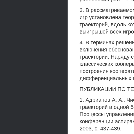
3. В рассматриваем
игр установлена тео
траекторий, вдоль к
выигрышей всех игро
4. В терминах реше
включения обоснован
траектории. Наряду 
классических коопера
построения кооперат
дифференциальных и
ПУБЛИКАЦИИ ПО Т
1. Адрианов А. А., Ч
траекторий в одной 
Процессы управления
конференции аспирант
2003, с. 437-439.