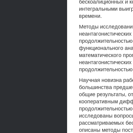
бескоалиционных и 
интегральными выигр
времени.
Методы исследований
неантагонистических
продолжительностью 
функционального ана
математического про
неантагонистических
продолжительностью
Научная новизна рабо
большинства предше
общие результаты, от
кооперативным дифф
продолжительностью 
исследованы вопросы
рассматриваемых бе
описаны методы пос