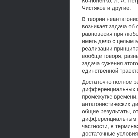
Ко-ноненко, Л. А. Пет
Чистяков и другие.
В теории неантагони
возникает задача об 
равновесия при любом
иметь дело с целым 
реализации принципа 
вообще говоря, разн
задача сужения этого
единственной траект
Достаточно полное р
дифференциальных и
промежутке времени
антагонистических д
общие результаты, о
дифференциальным иг
частности, в термин
достаточные условия