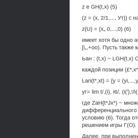
z е GH(t,x) (5)
(z = (х, 2/1,..., Ут))
z{U) = {x„ 0,...,0) (6)
имеет хотя бы одно 
[i„,+oo). Пусть такж
Ьан : (t,x) ~ LGH(t,x) 
каждой позиции (£*,х
Lan(t*,xt) = {у = (yi,...,
уг= lim t/,(i), i6/, (i('),!
где ZaH{t*Jx*) ~ мн
дифференциального 
условию (6). Тогда 
решением игры Г(О).
Далее, при выполнен