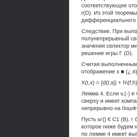
соответствующее от
r(D). Из этой теоре
дифференциального 
Следствие. При выпо
полунепрерывный св
значения селектор м
решение игры Г (D).
Считая выполненным
отображение х ■ (¿.я) 
X(t,x) = {d(t,xj) + h\(f,
Лемма 4. Если v,(-) е
сверху и имеет компа
непрерывно на 0ошФН
Пусть ьг() € С1 (В), 
которое ниже будем 
по лемме 4 имеет вып