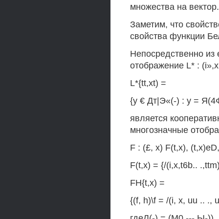
множества на вектор.
Заметим, что свойст
свойства функции Бе
Непосредственно из 
отображение L* : (i»,x»)
L*{tt,xt) =
{у € Дт|Э«(-) : у = Я(4Ф,i
является кооператив
многозначные отобр
F : (£, х) F(t,x), (t,x)eD
F(t,x) = {/(i,x,t6b.. .,ttm
FH{t,x) =
{(f, h)\f = /(i, x, uu .. .
гдеЛ(-) = (М0,---,Ы-)).