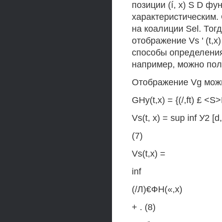
позиции (í, х) S D фу
характеристическим. 
на коалиции Sel. То
отображение Vs ' (t,x
способы определения
например, можно по
Отображение Vg мож
GHy(t,x) = {(/,ft) £ <S>K
Vs(t, x) = sup inf У2 [d,(
(7)
Vs(t,x) =
inf
(/Л)€ФН(«,х)
+ . (8)