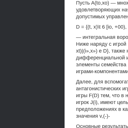
Пусть A(to,xo) — мно
удовлетворяющих нач
допустимых управлен
D = {(t, х)\t 6 [io, +00),
— интегральная ворон
Ниже наряду с игрой 
xt)|(i»,х») е D}, так
дифференциальной иг
элементы семейства Г(£
играми-компонентами
Далее, для вспомога
антагонистических игр
игры F(D) тем, что в 
игрок J(i), имеют це
предположениях в каж
значения v,(-)-
Основные результаты