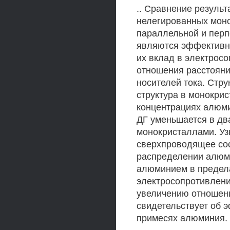
.. Сравнение резуль
нелегированных моно
параллельной и перп
являются эффективны
их вклад в электрос
отношения расстояни
носителей тока. Стру
структура в монокрис
концентрациях алюмин
ДГ уменьшается в дв
монокристаллами. Уз
сверхпроводящее сос
распределении алюми
алюминием в предела
электросопротивления
увеличению отношения
свидетельствует об 
примесях алюминия.