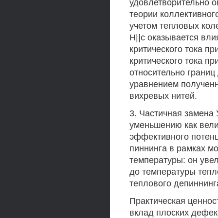
удовлетворительно 
теории коллективног
учетом тепловых кол
Н||с оказывается вли
критического тока п
критического тока пр
относительно границ
уравнением полученн
вихревых нитей.
3. Частичная замена
уменьшению как вели
эффективного потен
пиннинга в рамках м
температуры: он уве
до температуры тепл
теплового депиннинг
Практическая ценност
вклад плоских дефек