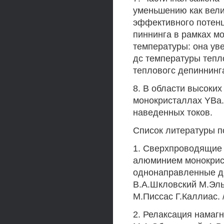
уменьшению как велич
эффективного потен
пиннинга в рамках м
температуры: она ув
дс температуры тепл
тепловогс депиннинг
8. В области высоки
монокристаллах YBa.,C
наведенных токов.
Список литературы п
1. Сверхпроводящие 
алюминием монокри
однонаправленные дв
В.А.Шкловский М.Эль
М.Писсас Г.Каллиас. /
2. Релаксация намаг