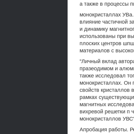
а также в процессы п
монокристаллах УВа.Си
влияние частичной з
и динамику магнитно
использованы при вы
плоских центров шпш
материалов с высоко
''Личный вклад авто
празеодимом и алюми
также исследовал то
монокристаллах. Он 
свойств кристаллов 
рамках существующих
магнитных исследова
вихревой решетки п 
монокристаллов УВС'
Апробация работы. Р