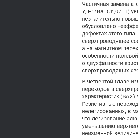
Частичная замена ато
У, Рг7Ва.,Си,07_1( у
незначительно повыш
обусловлено неэффек
дефектах этого типа
сверхпроводящее сос
а на магнитном пере
особенности полевой
о двухфазности крист
сверхпроводящих сво
В четвертой главе и
переходов в сверхпр
характеристик (ВАХ)
Резистивные переход
нелегированных, в м
что легирование алю
уменьшению верхнего
неизменной величин