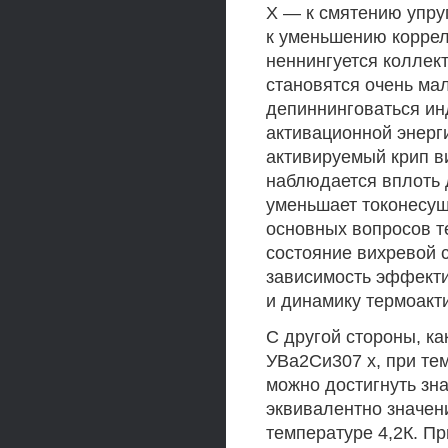
X — к смятению упруг
к уменьшению коррел
неннингуется коллек
становятся очень мал
депиннинговаться ин
активационной энерг
активируемый крип в
наблюдается вплоть 
уменьшает токонесущ
основных вопросов т
состояние вихревой 
зависимость эффекти
и динамику термоакт
С другой стороны, к
УВа2Си307 х, при те
можно достигнуть зна
эквивалентно значен
температуре 4,2К. Пр