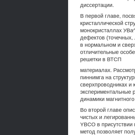
диссертации.
В первой главе, пос
кристаллической стр
монокристаллах УВа^
дефектов (точечных,
в нормальном и све
отличительные особе
решетки в ВТСП
материалах. Рассмот
пиннимга на структу
сверхпроводниках и 
экспериментальные р
динамики магнитного
Во второй главе опи
чистых и легирован
YBCO в присутствии 
метод позволяет пол