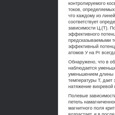
контролируемого кос
токов, определяемых
что каждому из лине
соответствует опред
зависимости Ц,(Т). 
эффективного потенц
предсказываемыми те
эффективный потенци
атомов У на Рг всегд
Обнаружено, что в о
наблюдается уменьше
уменьшением длины ш
температуры Т, дает 
натяжение вихревой н
Полевые зависимости
петель намагниченно
магнитного поля крит
возрастает, и в пос