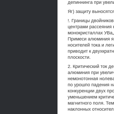
депиннинга при увел
Яг) защиту выносятс
!. Границы двойнико
центрами рассеяния н
монокристаллах УВа„С
Примеси алюминия я
носителей тока и ле
приводит к двухкрат
плоскости.
2. Критический ток д
алюминия при увелич
немонотонная нолева
по урошпо падения н
конкуренции двух пр
уменьшением критиче
магнитного поля. Тем
наклонных относител