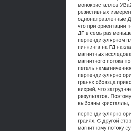
монокристаллов УВа2С
резистивных измерен
однонаправленные ДГ
что при ориентации п
ДГ в семь раз меньш
перпендикулярном пл
пиннинга на ГД накл
магнитных исследов
магнитного потока п
петель намагниченнос
перпендикулярно ор
гранях образца прив
вихрей, что затрудн
результатов. Поэтом
выбраны кристаллы,
перпендикулярно ор
граиях. С другой сто
магнитному потоку су