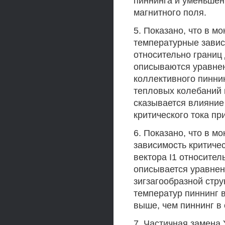
пиннинга и уменьшен
магнитного поля.
5. Показано, что в 
температурные завис
относительно границ
описываются уравне
коллективного пинни
тепловых колебаний 
сказывается влияние 
критического тока п
6. Показано, что в 
зависимость критиче
вектора I1 относите
описывается уравне
зигзагообразной стру
температур пиннинг 
выше, чем пиннинг в
7. Частичная замена