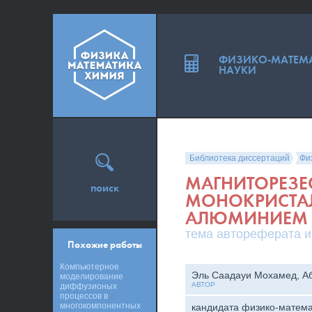
ФИЗИКО-МАТЕМ
НАУКИ
Библиотека диссертаций
Фи
МАГНИТОРЕЗЕ
поиск
МОНОКРИСТА
АЛЮМИНИЕМ 
тема автореферата и
Похожие работы
Компьютерное
Эль Саадауи Мохамед, А
моделирование
АВТОР
диффузионых
процессов в
многокомпонентных
кандидата физико-матема