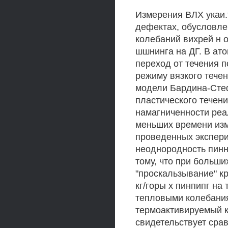
Измерения ВЛХ укаи.
дефектах, обусловл
колебаний вихрей н 
шшнинга на ДГ. В ат
переход от течения 
режиму вязкого тече
модели Бардина-Стеф
пластического течени
намагниченности реали
меньших времени изм
проведенных экспери
неоднородность пинн
тому, что при больш
"проскальзывание" кр
кг/горы х пинпипг н
тепловыми колебания
термоактивируемый к
свидетельствует сра