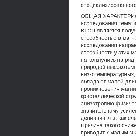
специализированного
ОБЩАЯ ХАРАКТЕРИСТ
исследования темати
ВТСП является получ
способностью в магн
исследования напра
способности у этих 
натолкнулись на ряд
природой высокотемп
низкотемпературных
обладают малой длин
проникновения магни
кристаллической стр
анизотропию физичес
значительному усиле
депиннингл и, как сл
Причина такого сниже
приводит к малым зн