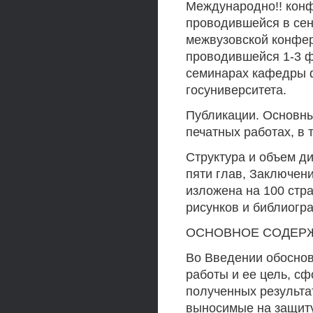
Международно!! конф
проводившейся в сент
межвузовской конфер
проводившейся 1-3 фе
семинарах кафедры ф
госуниверситета.
Публикации. Основны
печатных работах, в т
Структура и объем ди
пяти глав, Заключен
изложена на 100 стр
рисунков и библиогр
ОСНОВНОЕ СОДЕР
Во Введении обоснов
работы и ее цель, с
полученных результа
выносимые на защиту