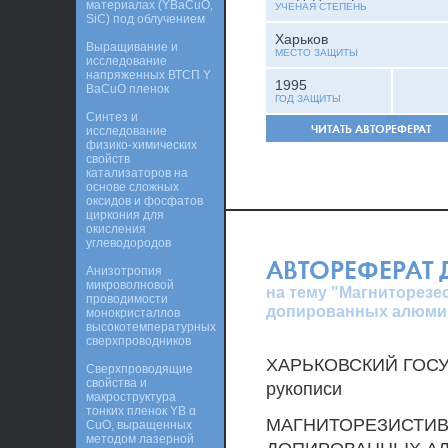
материалах (YBaCuO,
УЧЕНАЯ СТЕПЕНЬ
SiC) под облучением
Харьков
Выращивание и
МЕСТО ЗАЩИТЫ
исследование
напряженных ВТСП Y
1995
BaCuO пленок
ГОД ЗАЩИТЫ
Синтез и
ЧИТАТЬ АВТОРЕФЕРАТ
исследование
физико-химических
свойств
катализаторов на
основе сложных
оксидов и фосфатов
циркония для
окисления
углеводородов
АВТОРЕФЕРАТ
Анизотропия
микроволновой
на тему "Магниторез
проводимости
допированных алюми
монокристаллов
высокотемпературных
сверхпроводников
ХАРЬКОВСКИЙ ГОСУ
Сверхпроводящие
свойства и
рукописи
макроструктура
тонких пленок YB α
МАГНИТОРЕЗИСТИВ
CuO, выращенных
методом лазерной