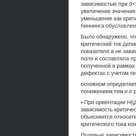
зависимостью при 9<
увеличение значения
уменьшение как крити
пиннинга обусловлен
Было обнаружено, чт
критический ток деп
показателя а не зав
поля и составляла пр
полученной в рамках
дефектах с учетом т
основном определяет
понижением тем и е 
• При ориентации Н|
зависимость критическ
объясняется относит
критического тока ко
Полевые зависимости