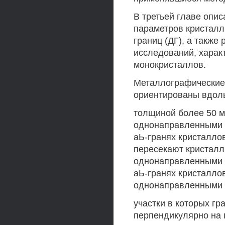
В третьей главе опи
параметров кристалл
границ (ДГ), а также
исследований, харак
монокристаллов.
Металлографические 
ориентированы вдоль
толщиной более 50 м
однонаправленными 
аЬ-гранях кристалло
пересекают кристалл
однонаправленными 
аЬ-гранях кристаллов
однонаправленными 
участки в которых г
перпендикулярно на 