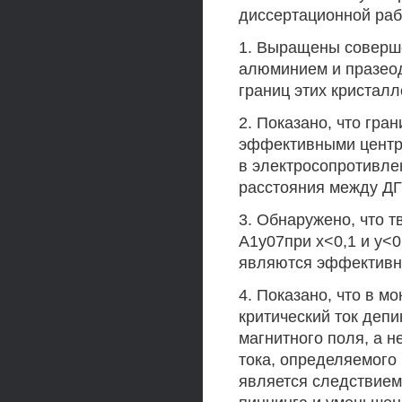
диссертационной раб
1. Выращены соверш
алюминием и празеод
границ этих кристалл
2. Показано, что гр
эффективными центра
в электросопротивле
расстояния между ДГ 
3. Обнаружено, что т
А1у07при х<0,1 и у<0
являются эффективны
4. Показано, что в 
критический ток деп
магнитного поля, а 
тока, определяемого
является следствием