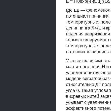
Е = П0ехр{-(и0/ц)((1с/
где Ец — феноменол
потенциал пиннинга,
температурные, поле
депиннинга Л<(1 и к
падения напряжения 
термоактивируемого 
температурные, поле
потенциала пиннинга
Угловая зависимость 
магнитного поля Н и
удовлетворительно о
модели зигзагообраз
относительно ДГ поля
угла 0. Такая углова
вихревых нитей захв
убывает с увеличение
эффективного потенц