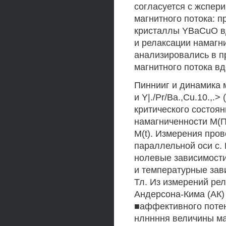
согласуется с жспер
магнитного потока: п
кристаллы YBaCuO вд
и релаксации намагн
анализировались в 
магнитного потока вд
Пиннииг и динамика м
и Y|./Pr/Ba.,Cu.10.,.
критического состоя
намагниченности М(П
M(t). Измерения про
параллельной оси с.
нолевые зависимости 
и температурные зави
Тл. Из измерений ре
Андерсона-Кима (АК)
■аффективного потен
нлннння величины ма