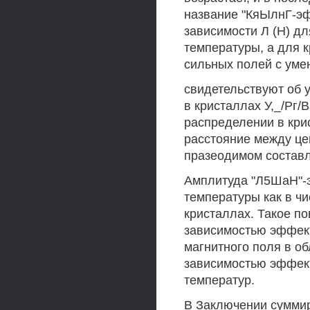
название "КяЫлнГ-эф
зависимости Л (Н) дл
температуры, а для 
сильных полей с уме
свидетельствуют об 
в кристаллах У,_/Рг/
распределении в крис
расстояние между це
празеодимом составл
Амплитуда "Л5ШаН"-
температуры как в ч
кристаллах. Такое п
зависимостью эффект
магнитного поля в об
зависимостью эффект
температур.
В Заключении сумми