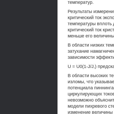
температур.
Результаты измерени
критический ток экс
температуры вплоть 
критический ток кри
меньше его величины
В области низких те
затухание намагничен
зависимости эффекти
U = U0(1-J/J,) предс
В области высоких т
изломы, что указыва
потенциала пиннинг
циркулирующих токов
невозможно объяснит
модели пихревого ст
изменение величины 