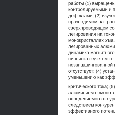
работы (1) выращен
контролируемыми и 
дефектами; (2) изуч
празеодимом на тран
сверхпроводящем сос
легирования на токо
монокристаллах УВа.,
легированных алюмин
динамика магнитного
пиннинга с учетом т
незапшшингованной в
отсутствует; (4) уста
уменьшению как эффе
критического тока; (
алюминием немонотон
определяемого по ур
следствием конкурен
эффективного потенц