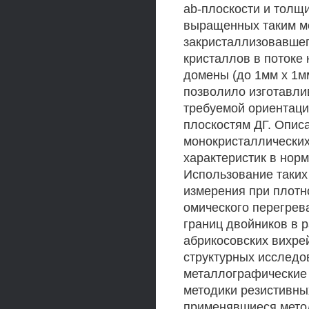
ab-плоскости и толщ
выращенных таким м
закристаллизовавшег
кристаллов в потоке
домены (до 1мм х 1м
позволило изготавли
требуемой ориентаци
плоскостям ДГ. Опис
монокристаллических
характеристик в нор
Использование таких
измерения при плотно
омического перегрева
границ двойников в р
абрикосовских вихре
структурных исследо
металлографические 
методики резистивны
применявшиеся метод