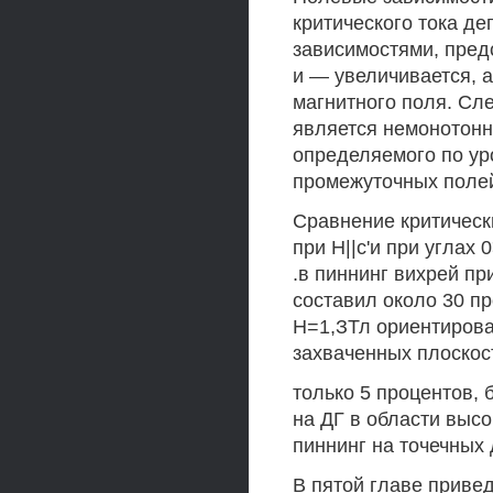
критического тока де
зависимостями, пред
и — увеличивается, 
магнитного поля. Сл
является немонотонн
определяемого по ур
промежуточных полей
Сравнение критически
при Н||с'и при углах
.в пиннинг вихрей пр
составил около 30 пр
Н=1,ЗТл ориентирова
захваченных плоскос
только 5 процентов,
на ДГ в области выс
пиннинг на точечных
В пятой главе приве