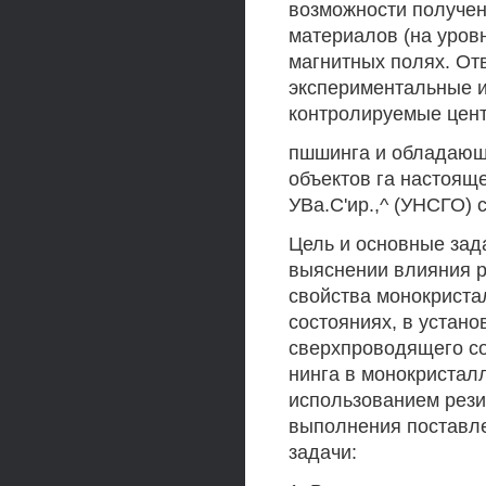
возможности получе
материалов (на уров
магнитных полях. Отв
экспериментальные 
контролируемые цен
пшшинга и обладающи
объектов га настоящ
УВа.С'ир.,^ (УНСГО)
Цель и основные зад
выяснении влияния р
свойства монокрист
состояниях, в устан
сверхпроводящего со
нинга в монокриста
использованием рези
выполнения поставл
задачи: