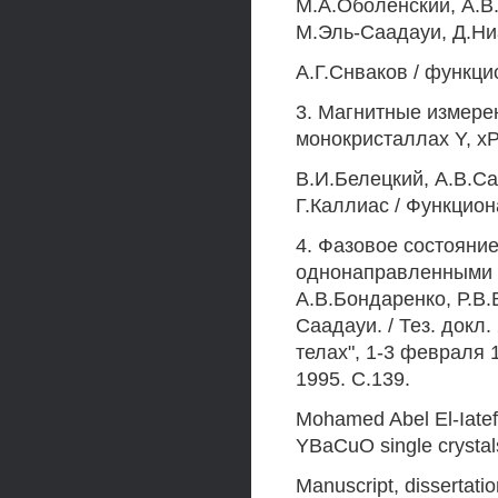
М.А.Оболенский, А.В.
М.Эль-Саадауи, Д.Ни
A.Г.Снваков / функци
3. Магнитные измерен
монокристаллах Y, х
B.И.Белецкий, А.В.С
Г.Каллиас / Функцион
4. Фазовое состояни
однонаправленными г
А.В.Бондаренко, Р.В.
Саадауи. / Тез. докл
телах", 1-3 февраля 
1995. С.139.
Mohamed Abel El-Iatef 
YBaCuO single crysta
Manuscript, dissertatio