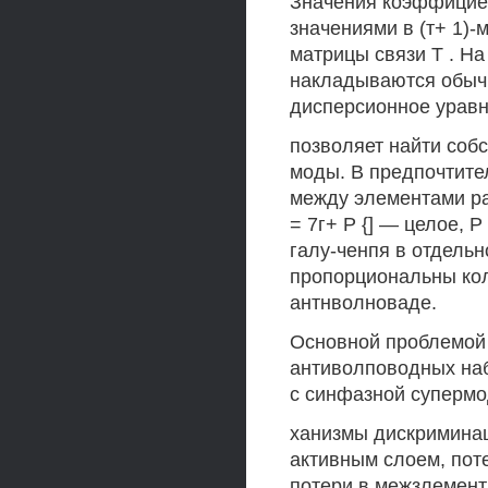
Значения коэффициен
значениями в (т+ 1)
матрицы связи Т . На
накладываются обыч
дисперсионное уравн
позволяет найти собс
моды. В предпочтител
между элементами ра
= 7г+ Р {] — целое, 
галу-ченпя в отдельн
пропорциональны кол
антнволноваде.
Основной проблемой
антиволповодных наб
с синфазной супермо
ханизмы дискриминац
активным слоем, поте
потери в межзлемен