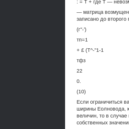
: = Т + где Т — нево
— матрица возмущени
записано до второго 
(г"-')
тп=1
+ £ (Т^-"1-1
тфз
22
0.
(10)
Если ограничиться в
ширины Еолновода, 
величин, то в случае
собственных значени