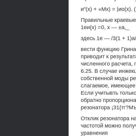
и"(х) + «Мх) = |ио(х). (
Правильные краевые 
1еи{х) =0, х — ±а,_
здесь 1е — /3(1 + 1)а
вести функцию Грина
приводит к результа
численного расчета,
6.25. В случае инжек
собственной моды ре
слагаемое, имеющее 
Если учитывть только
обратно пропорциона
резонатора ¡31{тг?М
Отклик резонатора н
частотой можно полу
уравнения