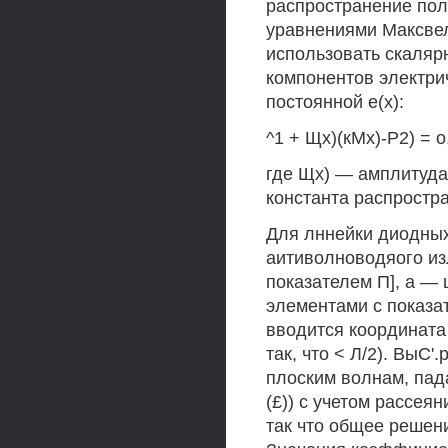
распространение пол
уравнениями Максвел
использовать скаляр
компонентов электри
постоянной е(х):
^1 + Щх)(кМх)-Р2) = о,
где Щх) — амплитуда 
константа распростр
Для лннейки диодных
аитиволноводяого и
показателем П], а —
элементами с показат
вводится координата 
так, что < Л/2). ВыС'
плоским волнам, пада
(£)) с учетом рассея
так что общее решение