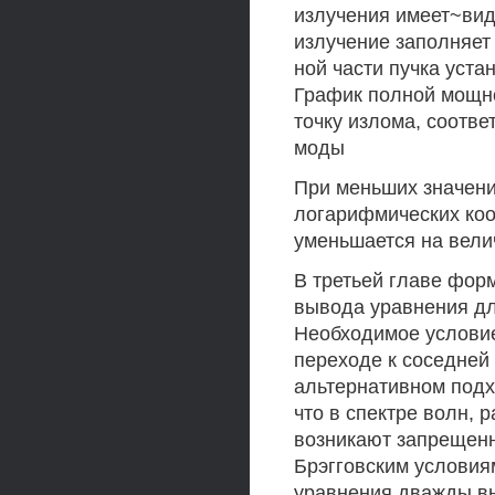
излучения имеет~вид
излучение заполняет
ной части пучка уст
График полной мощно
точку излома, соотв
моды
При меньших значени
логарифмических коо
уменьшается на вели
В третьей главе фор
вывода уравнения дл
Необходимое услови
переходе к соседней 
альтернативном подх
что в спектре волн,
возникают запрещенн
Брэгговским условия
уравнения дважды вы