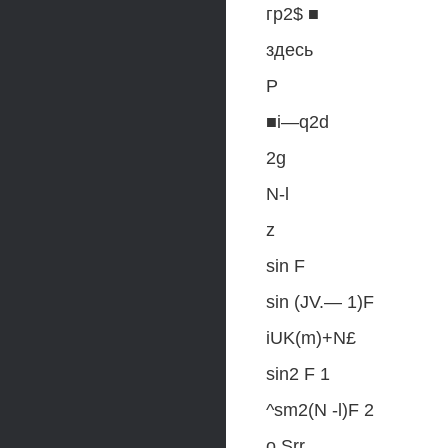
гр2$ ■
здесь
Р
■i—q2d
2g
N-l
z
sin F
sin (JV.— 1)F
iUK(m)+N£
sin2 F 1
^sm2(N -l)F 2
o Srr