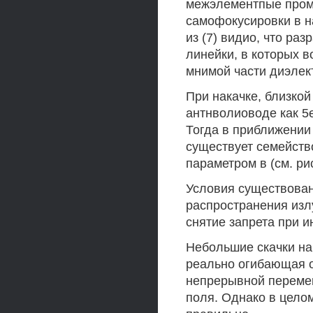
межэлементпые пром
самофокусировки в на
из (7) видио, что ра
линейки, в которых 
мнимой части диэлек
При накачке, близкой
антнволиоводе как 5e,
Тогда в приближении 
существует семейств
параметром в (см. рис
Условия существован
распространения излуч
снятие запрета при 
Небольшие скачки на 
реально огибающая о
непрерывной перемен
поля. Однако в цело