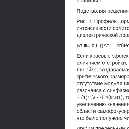
правильно.
Подставляя решения д
Рис. 2: Профиль ..о
интснсишюсти солито
диэлектрической лрш
Ьт ■= яш ((А^ — гп)Р
Если краевые эффек
влиянием отстройки,
линейке, создаваема
критического размер
отсутствие модуляции
резонанса с синфазн
+ (1)г1\/~~Г^/(кг.и1)
увеличению значения
области самофокуснр
что было получено чи
Другим предельным с