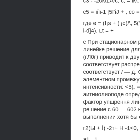
с3 - -20ktLA/c, с, = ik\.
с5 = iíli-1 [5f'íJ + , со 
где е = (f¡s + (i¡d)/\,
i-d]4), Lt = +
с При стационарном 
линейке решение для
(гЛ0г) приводит к дв
соответствует распре
соответствует / — д.
элементном промежут
интенсивности: <5(„ =
аитниолиоподе опреде
фактор упшрення лин
решение с 60 — 602 
выполнении хотя бы 
г2(Ы + Í) -2т+ Н -1<0, г
а1 - 1