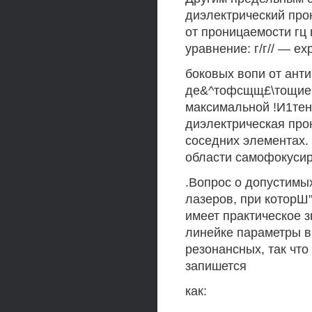
диэлектрический про
от проницаемости гц
уравнение: г/г// — е
боковых вопи от ант
де&^тофсщщ£\тощие 
максимальной !И1те
диэлектрическая про
соседних элементах. 
области самофокусир
.Вопрос о допустимы
лазеров, при которШ
имеет практическое з
линейке параметры в
резонансных, так что
запишется
как: