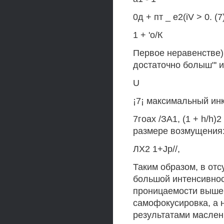
0д + пт _ e2(iV > 0. (7
1 + 'о/К
Первое неравенстве)
достаточно болыш"' ив
U
¡7¡ максимальный ин
7гоах /ЗА1, (1 + h/h
размере возмущения
ЛХ2 1+Jp//,
Таким образом, в отс
большой интенсивност
проницаемости выше 
самофокусировка, а 
результатами маслен