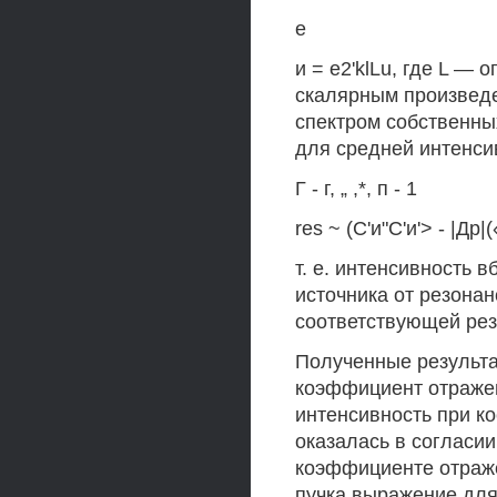
е
и = e2'klLu, где L — 
скалярным произведен
спектром собственных
для средней интенсив
Г - г, „ ,*, п - 1
res ~ (С'и"С'и'> - |Др|(«
т. е. интенсивность 
источника от резона
соответствующей рез
Полученные результа
коэффициент отражени
интенсивность при 
оказалась в согласи
коэффициенте отраже
пучка выражение для