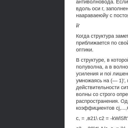
антиволновода. Если
вдоль оси г, заполне
наараваеюйу с посто
й'
Когда структура заме
приближается по сво
оптики.
В структуре, в котор
полуволна, а в волн
усиления и noi лишен
умножаясь на (— 1)', г
действительности си
волны со строго опр
распространения. Од
коэффициентов cj,...
с, = ,в21\ с2 = -kWlSft