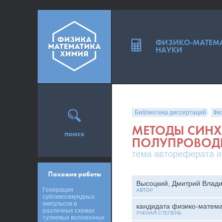
ФИЗИКО-МАТЕМ
НАУКИ
Библиотека диссертаций
Фи
МЕТОДЫ СИН
поиск
ПОЛУПРОВОД
тема автореферата и
Похожие работы
Высоцкий, Дмитрий Влад
Генерация
АВТОР
субпикосекундных
импульсов в
кандидата физико-матема
различных схемах
УЧЕНАЯ СТЕПЕНЬ
тулиевых волоконных