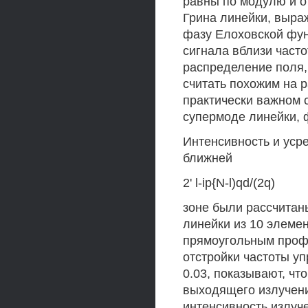
равны по модулю и о
Грина линейки, выра
фазу Елоховской фун
сигнала вблизи часто
распределение поля
считать похожим на 
практически важном 
супермоде линейки, 
Интенсивность и уср
ближней
2' l-ip{N-l)qd/(2q)
зоне были рассчитан
линейки из 10 элеме
прямоугольным профи
отстройки частоты у
0.03, показывают, чт
выходящего излучени
интенсивность излуч