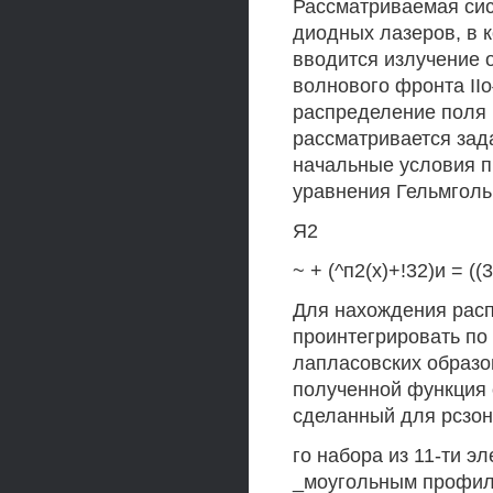
Рассматриваемая сис
диодных лазеров, в 
вводится излучение 
волнового фронта IIо
распределение поля 
рассматривается зада
начальные условия п
уравнения Гельмголь
Я2
~ + (^п2(х)+!32)и = ((3
Для нахождения рас
проинтегрировать по
лапласовских образов
полученной функция 
сделанный для рсзо
го набора из 11-ти э
_моугольным профиле