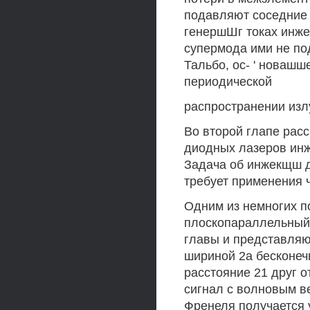
подавляют соседние 
генершШг токах инже
супермода ими не по
Тальбо, ос- ' новаш
периодической
распространении излу
Во второй глапе рас
диодных лазеров ин
Задача об инжекщш 
требует применения 
Одним из немногих п
плоскопараллельный 
главы и представляю
шириной 2а бесконеч
расстояние 21 друг о
сигнал с волновым в
Френеля получается 