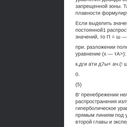
запрещенной зоны. Т
плавности формулиру
Если выделить значен
постоянной1 распрост
значений, то П = ш —
при. разложении пол
уравнение (х — тА>):
к,дги а'ги д7ы< ач.(!
0.
(5)
В' пренебрежении не
распространения изл
гиперболическое ура
прямым линиям под уг
второй главы и экспер