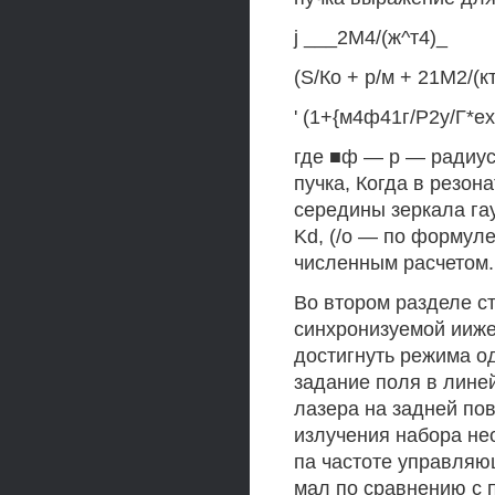
j ___2М4/(ж^т4)_
(S/Ко + р/м + 21М2/(кт
' (1+{м4ф41г/Р2у/Г*ех
где ■ф — р — радиус
пучка, Когда в резо
середины зеркала гау
Kd, (/о — по формуле
численным расчетом.
Во втором разделе с
синхронизуемой ииже
достигнуть режима о
задание поля в лине
лазера на задней пов
излучения набора не
па частоте управляю
мал по сравнению с 