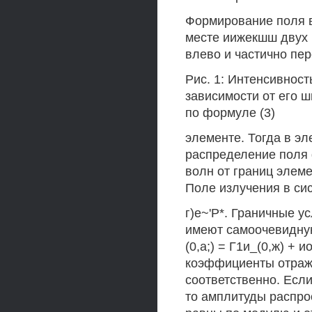
Формирование поля в
месте иижекшш двух 
влево и частично пе
Рис. 1: Интенсивност
зависимости от его 
по формуле (3)
элементе. Тогда в эл
распределение поля 
волн от границ элем
Поле излучения в сист
г)е~'Р*. Граничные у
имеют самоочевидну
(0,а;) = Г1и_(0,ж) + ио
коэффициенты отраже
соответственно. Есл
то амплитуды распро