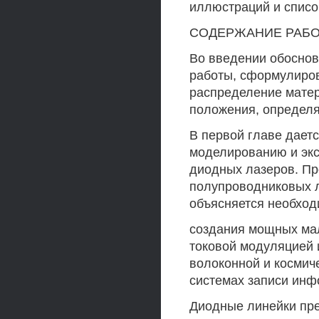
иллюстраций и списо
СОДЕРЖАНИЕ РАБ
Во введении обоснов
работы, сформулиров
распределение матер
положения, определ
В первой главе даетс
моделированию и эк
диодных лазеров. Пр
полупроводниковых л
объясняется необхо
создания мощных мал
токовой модуляцией 
волоконной и космиче
системах записи инф
Диодные линейки пре