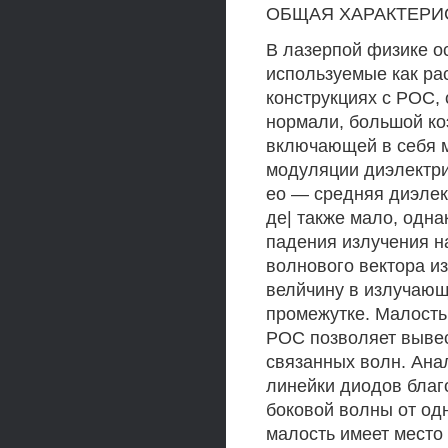
ОБЩАЯ ХАРАКТЕРИС
В лазерпой физике о
используемые как ра
конструкциях с РОС,
нормали, большой ко
включающей в себя мн
модуляции диэлектрич
ео — средняя диэлек
де| также мало, одна
падения излучения н
волнового вектора и
велйчину в излучающ
промежутке. Малость
РОС позволяет выве
связанных волн. Ана
линейки диодов бла
боковой волны от од
малость имеет место 