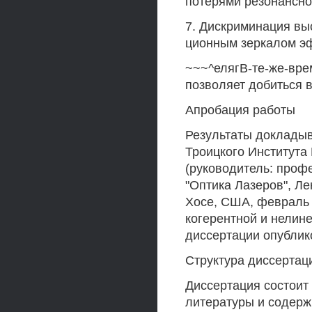
потерями резонансно
7. Дискриминация вы
ционным зеркалом эф
~~~^елягВ-те-же-вре
позволяет добиться 
Апробация работы
Результаты докладыв
Троицкого Институт
(руководитель: профе
"Оптика Лазеров", Ле
Хосе, США, февраль
когерентной и нелине
диссертации опублик
Структура диссертац
Диссертация состоит 
литературы и содерж