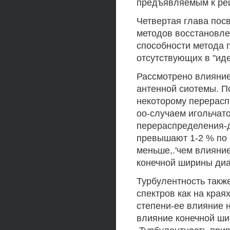
предъявляемым к ре
Четвертая глава пос
методов восстановл
способности метода 
отсутствующих в "ид
Рассмотрено влияни
антенной сиотемы. По
некоторому перерасп
оо-случаем игольчат
перераспределения-д
превышают 1-2 % по 
меньше,.'чем влияни
конечной ширины ди
Турбулентность такж
спектров как на края
степени-ее влияние н
влияние конечной ш