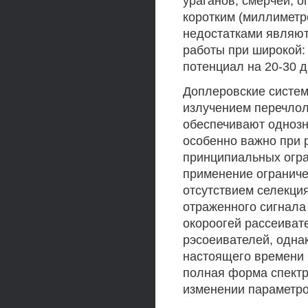
ураганов, смерчей, о
коротким (миллиметр
недостатками являют
работы при широкой:
потенциал на 20-30 д
Доплеровские систе
излучением перечлол
обеспечивают однозн
особенно важно при 
принципиальных огра
применение ограниче
отсутствием селекция
отраженного сигнала
окороогей рассеиват
рэсоеивателей, одна
настоящего времени 
полная форма спектр
изменении параметро