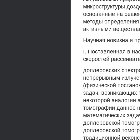
микроструктуры доздей
основанные на решен
методы определения 
активными веществами
Научная новизна и пр
I. Поставленная в н
скоростей рассеиват
доплеровских спектр
непрерывным излучен
(физической постанов
задач, возникающих 
некоторой аналогии 
томографии данное 
математических зада
доплеровской томогр
доплеровской томогр
традиционной реконс