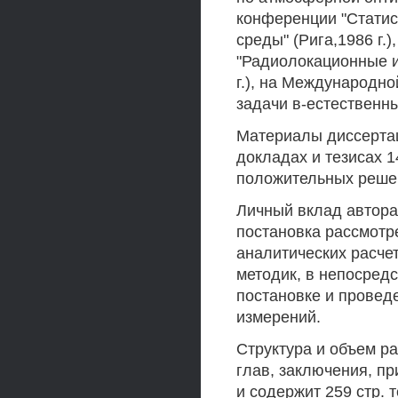
конференции "Стати
среды" (Рига,1986 г.
"Радиолокационные и
г.), на Международн
задачи в-естественных
Материалы диссертац
докладах и тезисах 1
положительных решен
Личный вклад автора
постановка рассмотр
аналитических расче
методик, в непосред
постановке и провед
измерений.
Структура и объем ра
глав, заключения, п
и содержит 259 стр. т