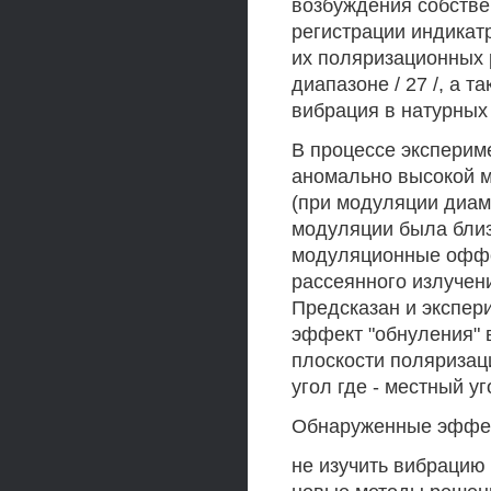
возбуждения собстве
регистрации индикатр
их поляризационных
диапазоне / 27 /, а 
вибрация в натурных 
В процессе эксперим
аномально высокой м
(при модуляции диам
модуляции была близк
модуляционные оффок
рассеянного излучени
Предсказан и экспер
эффект "обнуления" 
плоскости поляризац
угол где - местный уг
Обнаруженные эффек
не изучить вибрацию