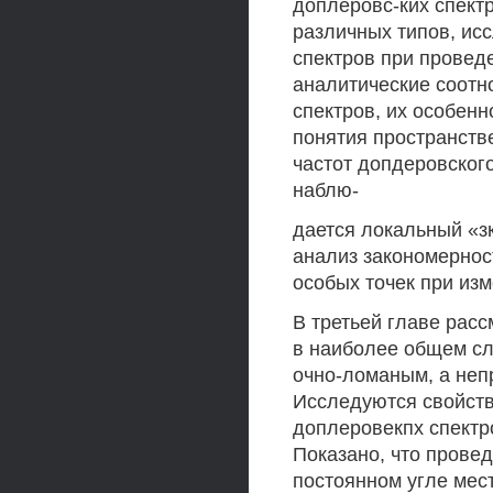
доплеровс-ких спек
различных типов, и
спектров при провед
аналитические соотн
спектров, их особен
понятия пространств
частот допдеровского 
наблю-
дается локальный «з
анализ закономернос
особых точек при из
В третьей главе рас
в наиболее общем слу
очно-ломаным, а неп
Исследуются свойств
доплеровекпх спектро
Показано, что прове
постоянном угле мес