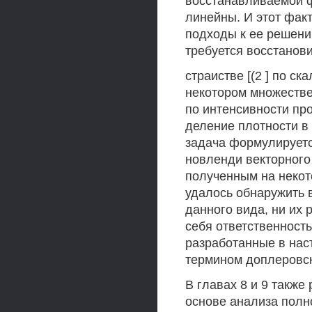
восстанавливаемой ф
линейны. И этот фак
подходы к ее решению
требуется восстанов
страистве [(2 ] по с
некотором множестве
по интенсивности про
деление плотности в
задача формулируетс
новленди векторного
полученным на некот
удалось обнаружить 
данного вида, ни их 
себя ответственност
разработанные в нас
термином доплеровс
В главах 8 и 9 такж
основе анализа полн