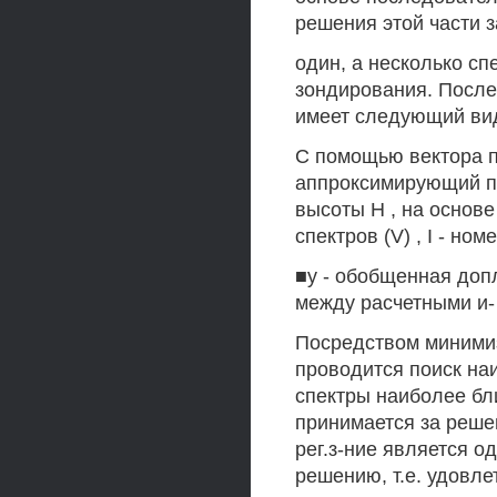
решения этой части 
один, а несколько с
зондирования. После
имеет следующий вид
С помощью вектора па
аппроксимирующий пр
высоты Н , на основ
спектров (V) , I - ном
■у - обобщенная доп
между расчетными и-
Посредством минимиз
проводится поиск на
спектры наиболее бл
принимается за реше
рег.з-ние является о
решению, т.е. удовл