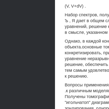
(V, V+dV) .
Набор спектров, пол
Ъ , Я дает в общем 
уравнений, решение 
в смысле, указанном
Однако, в каждой кон
объекта.основные то
конкретизировать, п
уравнение неразрывн
решение, обеспечить 
тем самым удовлетв
к решению.
Вопросы применения
.к различным моделя
Получены томографич
"игольчатоп" диагра
зондирования, однор