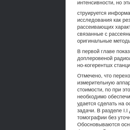
интенсивности, но эти
струируется информа
исследования как рез
рассеивающих харак
связанные с рассеян
оригинальные методы
В первой главе пока
доплеровеной радиол
но-когерентшх станци
Отмечено, что перех
измерительную аппара
стоимости, по при эт
необходимо обеспечи
удается сделать на 
задачи. В разделе I.
томографии без уточ
Обосновываются осн