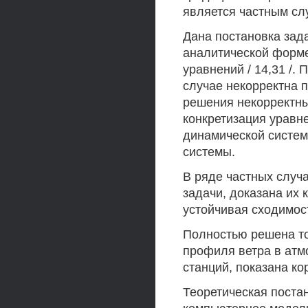
является частным сл
Дана постановка зад
аналитической форме
уравнений / 14,31 /.
случае некорректна 
решения некорректных
конкретизация уравн
динамической систем
системы.
В ряде частных случ
задачи, доказана их к
устойчивая сходимос
Полностью решена т
профиля ветра в атм
станций, показана кор
Теоретическая поста