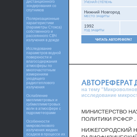
дистанционного
УЧЕНАЯ СТЕПЕНЬ
зондирования со
спутников
Нижний Новгород
МЕСТО ЗАЩИТЫ
Поляризационные
характеристики
1992
(параметры Стокса)
ГОД ЗАЩИТЫ
собственного и
рассеянного СВЧ
ЧИТАТЬ АВТОРЕФЕРАТ
излучения в дожде
Исследование
параметров водной
поверхности и
влагосодержания
атмосферы по
многочастотным
измерениям
уходящего
АВТОРЕФЕРАТ
радиотеплового
излучения
на тему "Микроволнов
исследование микрос
Ослабление
миллиметровых и
субмиллиметровых
волн в атмосфере с
МИНИСТЕРСТВО НА
гидрометеорами
ПОЛИТИКИ РСФСР .
Особенности
микроволнового
НИЖЕГОРОДСКИЙ Н
излучения жидких
осадков в процессе их