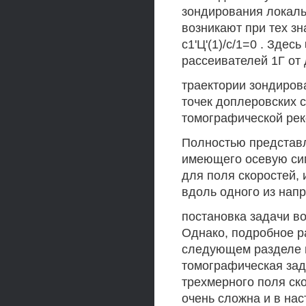
зондирования локаль
возникают при тех зн
с1'Ц'(1)/с/1=0 . Здес
рассеивателей 1Г от
траектории зондиров
точек доплеровских с
томографической рек
Полностью представл
имеющего осевую си
для поля скоростей,
вдоль одного из нап
постановка задачи в
Однако, подробное р
следующем разделе 
томографическая зад
трехмерного поля ск
очень сложна и в на