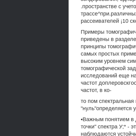
.пространстве с учет
трассе^при.различны
рассеивателей ¡10 ск
Примеры томографиче
приведены в разделе
принципы томографич
самых простых приме
высоким уровнем сим
томографической зад
исследований еще на
частот доплеровскго
частот, в ко-
то пом спектральная 
"нуль"определяется 
•Важным понятием в
точки" спектра У;* - 
наблюдаются устойчи