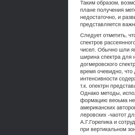
Таким образом, возм
плане получения мет
недостаточно, и раз
представляется важн
Следует отметить, ч
спектров рассеянног
чисел. Обычно шли я
ширина спектра для н
догмеровского спектр
время очевидно, что
интенсивности соде
т.к. опектрн предста
Однако методы, исп
формацию веоьма не
американских авторо
леровских -чаотот д
А.Г.Горелика и сотр
при вертикальном зон