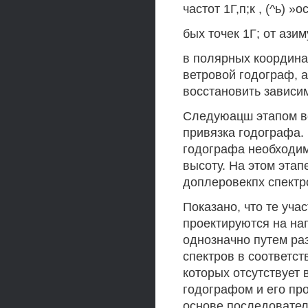
частот 1Г,п;к , (^ь) »о
бых точек 1Г; от ази
в полярных координат
ветровой годограф, а
восстановить зависим
Следуюацш этапом в
привязка годографа. 
годографа необходим
высоту. На этом эта
доплеровекпх спектр
Показано, что те уча
проектируются на на
однозначно путем ра
спектров в соответс
которых отсутствует
годографом и его пр
основе последовате