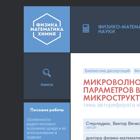
ФИЗИКО-МАТЕМ
НАУКИ
Библиотека диссертаций
Фи
МИКРОВОЛНОВ
поиск
ПАРАМЕТРОВ В
МИКРОСТРУКТ
тема автореферата и
Похожие работы
Особенности
Стерлядкин, Виктор Вяче
радиотеплового
АВТОР
излучения дождя и их
использование в
задачах
доктора физико-математи