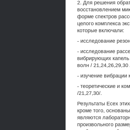
2. Для решения обрат
восстановлением ми
форме спектров расс
целого комплекса эк
которые включали:
- исследование резон
- исследование расс
вибрирующих капель 
волн / 21,24,26,29,30 
- изучение вибрации к
- теоретические и к
/21,27,30/.
Результаты Есех эти
кроме того, основан
являются лаборатор
произвольного разме