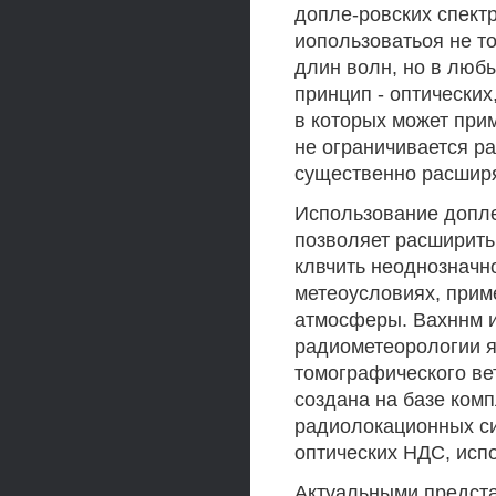
допле-ровских спектр
иопользоватьоя не т
длин волн, но в люб
принцип - оптических,
в которых может при
не ограничивается р
существенно расширя
Использование допл
позволяет расширить
клвчить неоднозначн
метеоусловиях, прим
атмосферы. Вахннм и
радиометеорологии я
томографического ве
создана на базе ком
радиолокационных си
оптических НДС, исп
Актуальными предст