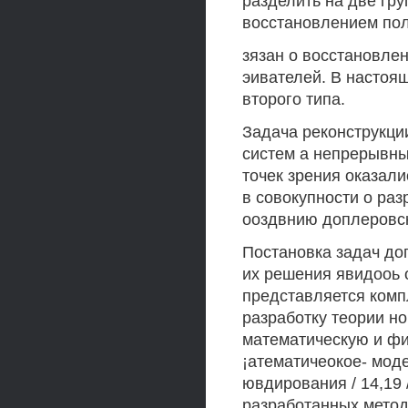
разделить на две гру
восстановлением пол
зязан о восстановле
эивателей. В настоящ
второго типа.
Задача реконструкци
систем а непрерывны
точек зрения оказали
в совокупности о ра
ооздвнию доплеровс
Постановка задач до
их решения явидооь 
представляется комп
разработку теории но
математическую и физ
¡атематичеокое- мод
ювдирования / 14,19 
разработанных метод