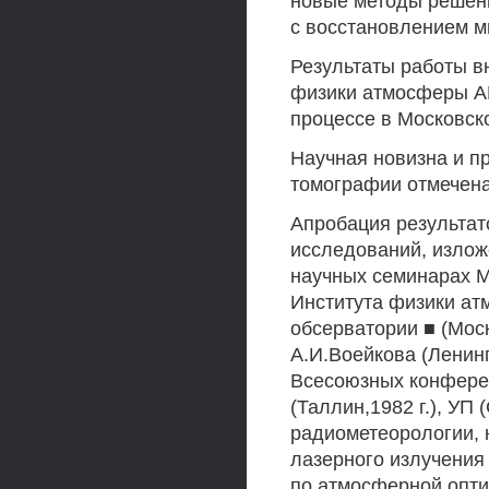
новые методы решени
с восстановлением ми
Результаты работы в
физики атмосферы АН
процессе в Московск
Научная новизна и п
томографии отмечен
Апробация результат
исследований, излож
научных семинарах М
Института физики а
обсерватории ■ (Мос
А.И.Воейкова (Ленингр
Всесоюзных конферен
(Таллин,1982 г.), УП
радиометеорологии, 
лазерного излучения 
по атмосферной оптик