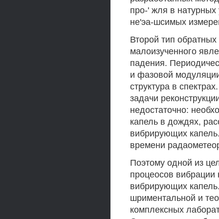
про-' жля в натурных
не'эа-шсимых измерени
Второй тип обратных
малоизученного явле
падения. Периодичес
и фазовой модуляции
структура в спектрах
задачи реконструкци
недостаточно: необх
капель в дождях, ра
вибрирующих капель.
времени радаометеор
Поэтому одной из це
процеосов вибрации 
вибрирующих капель.
шриментальной и тео
комплексных лаборат