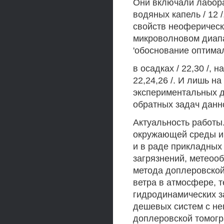
Они включали лабор
водяных капель / 12
свойств неоферическ
микроволновом диапаз
'обоснование оптима
в осадках / 22,30 /,
22,24,26 /. И лишь н
экспериментальных 
обратных задач данног
Актуальность работы
окружающей среды иг
и в раде прикладных 
загрязнений, метеооб
метода доплеровской
ветра в атмосфере, т
гидродинамических з
дешевых систем с н
доплеровской томог