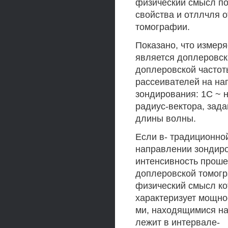
физический смысл п
свойства и отллчля 
томографии.
Показано, что измер
является доплеровски
доплеровской частот
рассеивателей на на
зондирования: 1С ~ 
радиус-вектора, зад
длины волны.
Если в- традиционно
направлении зондиро
интенсивность проше
доплеровской томогр
физический смысл кот
характеризует мощно
ми, находящимися на
лежит в интервале-