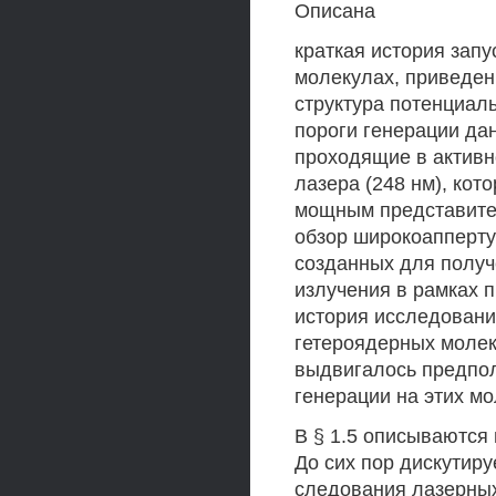
Описана
краткая история зап
молекулах, приведен
структура потенциал
пороги генерации да
проходящие в активн
лазера (248 нм), кот
мощным представител
обзор широкоапперту
созданных для получ
излучения в рамках 
история исследовани
гетероядерных молек
выдвигалось предпо
генерации на этих мо
В § 1.5 описываются
До сих пор дискутиру
следования лазерных