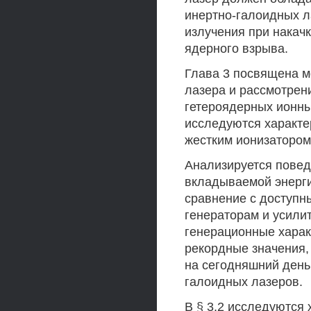
инертно-галоидных л
излучения при накач
ядерного взрыва.
Глава 3 посвящена м
лазера и рассмотрен
гетероядерных ионных
исследуются характе
жестким ионизатором
Анализируется повед
вкладываемой энерги
сравнение с доступ
генераторам и усили
генерационные харак
рекордные значения,
на сегодняшний день
галоидных лазеров.
В § 3.2 исследуются 