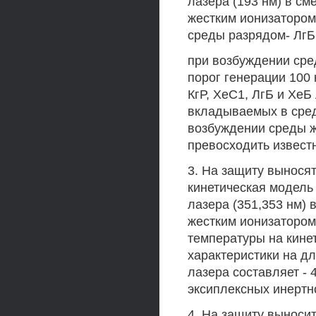
лазера (193 нм) в см
жестким ионизатором 
среды разрядом- ЛгБ
при возбуждении сре
порог генерации 100
КгР, ХеС1, ЛгБ и Хе
вкладываемых в среду
возбуждении среды ж
превосходить извест
3. На защиту вынося
кинетическая модель
лазера (351,353 нм)
жестким ионизатором
температуры на кине
характеристики на дл
лазера составляет - 
эксиплексных инертн
4. На защиту выноси