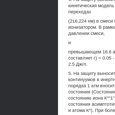
кинетическая модель
переходах
(216,224 нм) в смес
ионизатором. В рамк
давлении смеси,
и
превышающем 16.6 а
составляет г) = 0.05 
2.5 Дж/л.
5. На защиту выноси
континуумов в инерт
порядка 1 атм вносит
состояния (Состояни
состоянию иона К^"1
состояния асимптоти
и атома К^). При бол