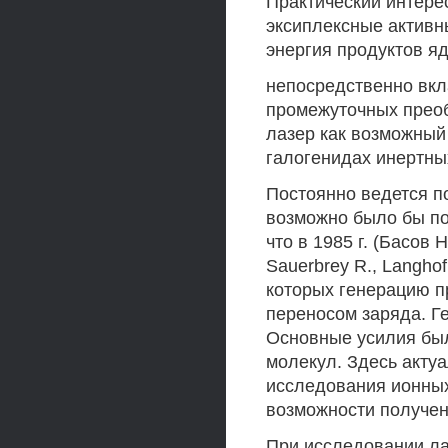
Практический интере
эксиплексные активн
энергия продуктов я
непосредственно вкл
промежуточных преоб
лазер как возможный
галогенидах инертных
Постоянно ведется по
возможно было бы пол
что в 1985 г. (Басов Н
Sauerbrey R., Langho
которых генерацию п
переносом заряда. Г
Основные усилия бы
молекул. Здесь акту
исследования ионных
возможности получен
При исследовании ла