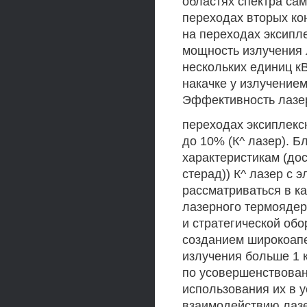
областях спектра с
переходах вторых ко
на переходах эксипл
мощность излучения 
нескольких единиц кВт
накачке у излучением
Эффективность лазе
переходах эксиплекс
до 10% (К^ лазер). 
характеристикам (до
стерад)) К^ лазер с 
рассматриваться в к
лазерного термоядер
и стратегической об
созданием широкоапе
излучения больше 1 
по усовершенствован
использования их в 
взаимодействию лазе