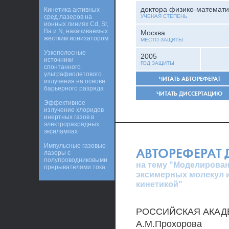
доктора физико-математи
Кинетика активных
сред лазеров на
УЧЕНАЯ СТЕПЕНЬ
ионных линиях Cd, Sr,
Ba и N, накачиваемых
Москва
жестким ионизатором
МЕСТО ЗАЩИТЫ
Узкополосные
2005
источники
ГОД ЗАЩИТЫ
спонтанного
ультрафиолетового
ЧИТАТЬ АВТОРЕФЕРАТ
излучения на основе
барьерного разряда
ЧИТАТЬ ДИССЕРТАЦИЮ
Эффективное
излучение хлоридов
инертных газов в
электроразрядных
эксилампах
Импульсные газовые
АВТОРЕФЕРАТ
лазеры с
полупроводниковыми
на тему "Моделирован
прерывателями тока
эксимерных молекул 
кинетикой"
РОССИЙСКАЯ АКАДЕ
А.М.Прохорова