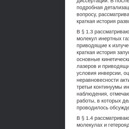
диссертации. В посл
подробная детализац
вопросу, рассматрива
краткая история разв
В § 1.3 рассматрива
молекул инертных га
приводящие к излуче
краткая история зап
основные кинетическ
лазеров и приводящи
условия инверсии, о
неравновесности акт
третьи континуумы и
наблюдения, отмечаю
работы, в которых д
проводилось обсужде
В § 1.4 рассматрива
молекулах и гетероя