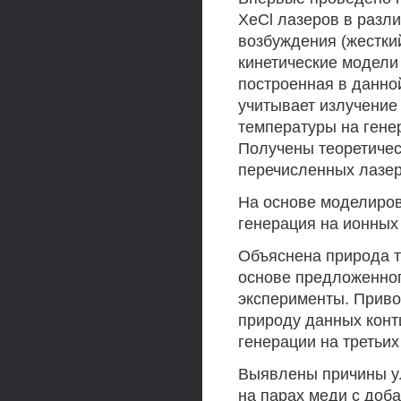
XeCl лазеров в разл
возбуждения (жестки
кинетические модели
построенная в данно
учитывает излучение 
температуры на гене
Получены теоретическ
перечисленных лазер
На основе моделиров
генерация на ионных 
Объяснена природа т
основе предложенно
эксперименты. Приво
природу данных конт
генерации на третьих
Выявлены причины у
на парах меди с доб