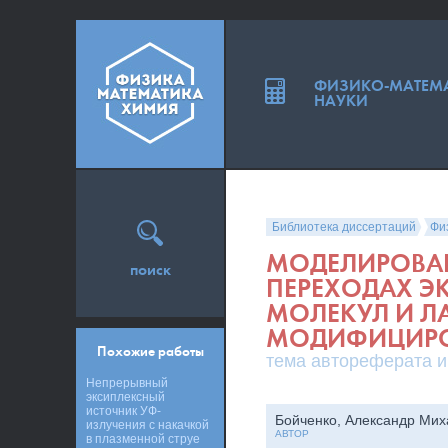
ФИЗИКО-МАТЕМ
НАУКИ
Библиотека диссертаций
Фи
МОДЕЛИРОВАН
поиск
ПЕРЕХОДАХ Э
МОЛЕКУЛ И ЛА
МОДИФИЦИРО
Похожие работы
тема автореферата и
Непрерывный
эксиплексный
источник УФ-
Бойченко, Александр Мих
излучения с накачкой
АВТОР
в плазменной струе