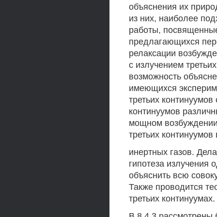
объяснения их приро
из них, наиболее по
работы, посвященные
предлагающихся пер
релаксации возбужде
с излучением третьи
возможность объясне
имеющихся эксперим
третьих континуумов
континуумов различн
мощном возбуждении 
третьих континуумов
инертных газов. Дела
гипотеза излучения 
объяснить всю совок
Также проводится те
третьих континуумах.
В 8 4.3 рассмотрены