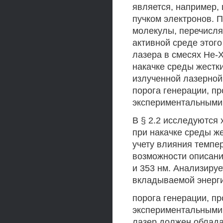
является, например,
пучком электронов. 
молекулы, перечисл
активной среде этог
лазера в смесях Не-
накачке среды жестк
излученной лазерной
порога генерации, п
экспериментальными
В § 2.2 исследуются
при накачке среды ж
учету влияния темпе
возможности описани
и 353 нм. Анализиру
вкладываемой энерг
порога генерации, п
экспериментальными
лазер должен облада