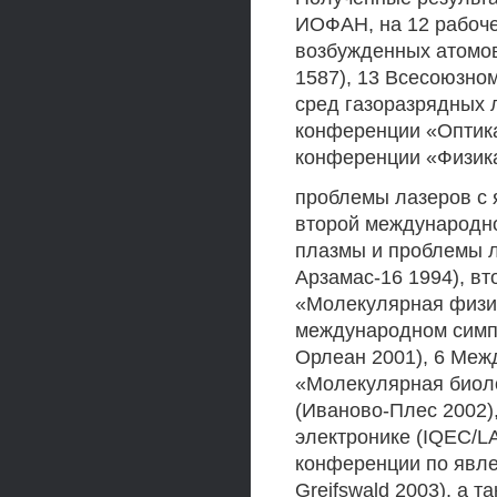
ИОФАН, на 12 рабоче
возбужденных атомов
1587), 13 Всесоюзно
сред газоразрядных 
конференции «Оптика
конференции «Физик
проблемы лазеров с я
второй международн
плазмы и проблемы л
Арзамас-16 1994), в
«Молекулярная физик
международном симп
Орлеан 2001), 6 Меж
«Молекулярная биоло
(Иваново-Плес 2002)
электронике (IQEC/L
конференции по явле
Greifswald 2003), а 