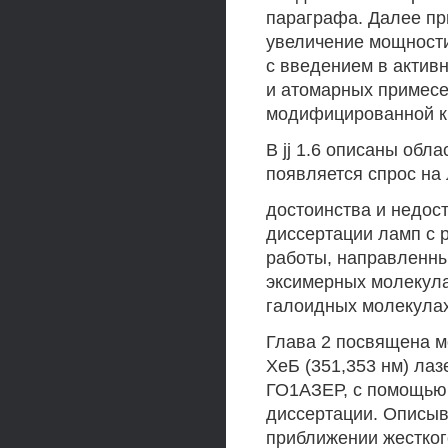
параграфа. Далее пр
увеличение мощности
с введением в актив
и атомарных примесе
модифицированной кине
В jj 1.6 описаны обла
появляется спрос на
достоинства и недос
диссертации ламп с 
работы, направленны
эксимерных молекула
галоидных молекулах
Глава 2 посвящена м
ХеБ (351,353 нм) лаз
ГО1АЗЕР, с помощью 
диссертации. Описыв
приближении жестког