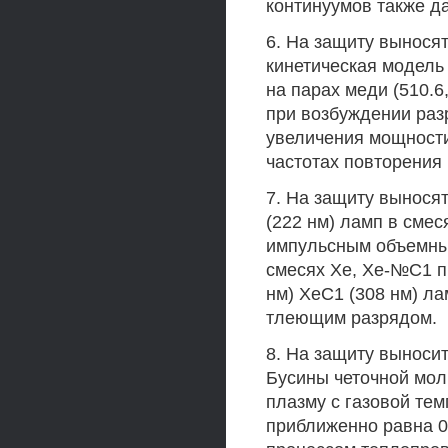
континуумов также д
6. На защиту вынося
кинетическая модель
на парах меди (510.6
при возбуждении раз
увеличения мощности
частотах повторения
7. На защиту выносят
(222 нм) ламп в смес
импульсным объемным
смесях Хе, Хе-№С1 п
нм) ХеС1 (308 нм) ла
тлеющим разрядом.
8. На защиту выноси
Бусины четочной мо
плазму с газовой тем
приближенно равна 0