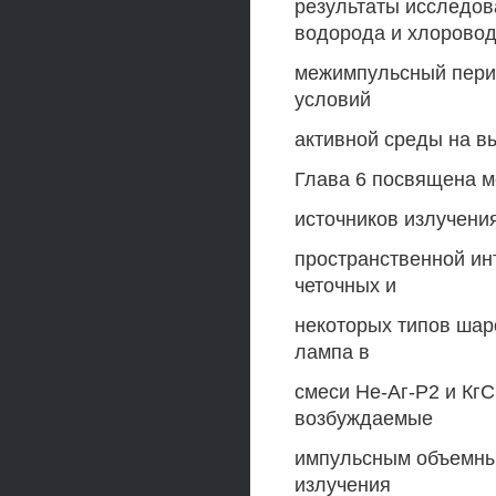
результаты исследов
водорода и хлоровод
межимпульсный пери
условий
активной среды на в
Глава 6 посвящена 
источников излучени
пространственной ин
четочных и
некоторых типов шаро
лампа в
смеси Не-Аг-Р2 и КгС
возбуждаемые
импульсным объемны
излучения