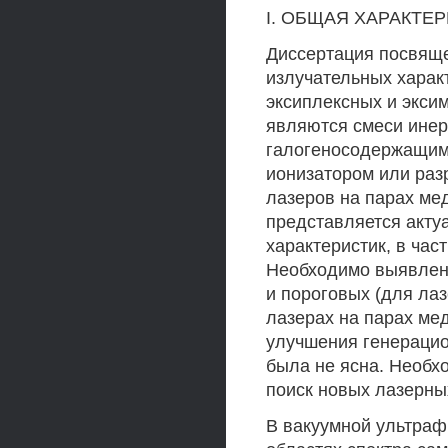
I. ОБЩАЯ ХАРАКТЕР
Диссертация посвящ
излучательных харак
эксиплексных и экси
являются смеси инер
галогеносодержащим
ионизатором или раз
лазеров на парах ме
представляется акту
характеристик, в час
Необходимо выявлени
и пороговых (для лаз
лазерах на парах ме
улучшения генерацио
была не ясна. Необх
поиск новых лазерны
В вакуумной ультраф